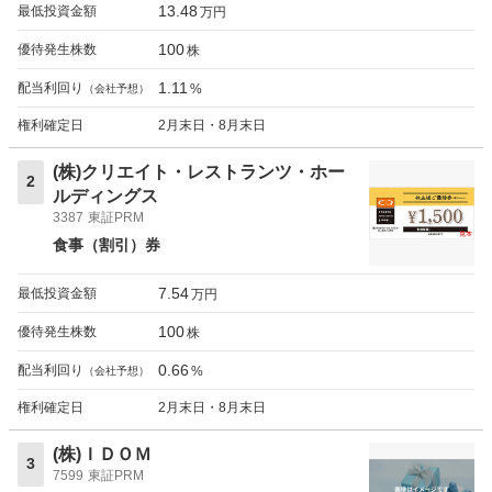
13.48
最低投資金額
万円
100
優待発生株数
株
1.11
配当利回り
%
（会社予想）
権利確定日
2月末日・8月末日
(株)クリエイト・レストランツ・ホー
2
ルディングス
3387
東証PRM
食事（割引）券
7.54
最低投資金額
万円
100
優待発生株数
株
0.66
配当利回り
%
（会社予想）
権利確定日
2月末日・8月末日
(株)ＩＤＯＭ
3
7599
東証PRM