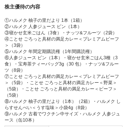
株主優待の内容
①ハルメク 柚子の里だより 1本（1箱）
②ハルメク 人参ジュース ビン（1本）
③寝かせ玄米ごはん（3食）・ナッツ&フルーツ（2袋）
④ことせ ごろっと具材の満足カレー＜プレミアムビーフ
＞（3袋）
⑤ハルメク 年間定期購読権（1年間購読権）
⑥人参ジュース ビン（1本）・寝かせ玄米ごはん3種（3
食）・宝寿茶ティーバッグ3g（30 包）・ナッツ&フルー
ツ（8袋）
⑦ことせ ごろっと具材の満足カレー＜プレミアムビーフ
＞（5袋）・ことせ ごろっと具材の満足カレー＜野菜＞
（5袋）・ことせ ごろっと具材の満足カレー＜ビーフ＞
（5袋）
⑧ハルメク 柚子の里だより（1本）（2箱）・ハルメク し
らすせんべい＜うす塩味＞小袋4g（8袋）
⑨ハルメク 古着でワクチン中サイズ・ハルメク 人参ジュ
ース（缶10本）