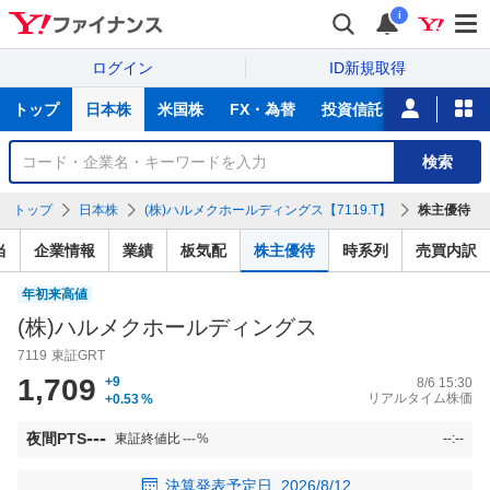
i
ログイン
ID新規取得
主
トップ
日本株
米国株
FX・為替
投資信託
ニュース
な
サ
銘
検索
ー
柄
ビ
を
トップ
日本株
(株)ハルメクホールディングス【7119.T】
株主優待
ス
検
索
当
企業情報
業績
板気配
株主優待
時系列
売買内訳
年初来高値
(株)ハルメクホールディングス
7119
東証GRT
1,709
+9
8/6 15:30
リアルタイム株価
+0.53
%
---
夜間PTS
東証終値比
---
%
--:--
決算発表予定日
2026/8/12