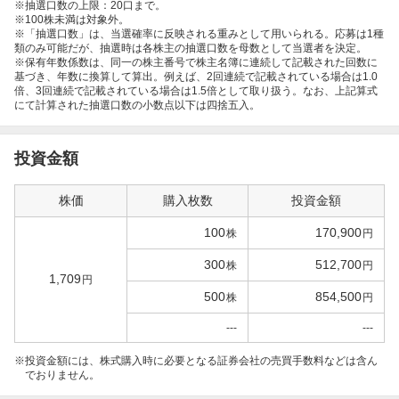
※抽選口数の上限：20口まで。
※100株未満は対象外。
※「抽選口数」は、当選確率に反映される重みとして用いられる。応募は1種
類のみ可能だが、抽選時は各株主の抽選口数を母数として当選者を決定。
※保有年数係数は、同一の株主番号で株主名簿に連続して記載された回数に
基づき、年数に換算して算出。例えば、2回連続で記載されている場合は1.0
倍、3回連続で記載されている場合は1.5倍として取り扱う。なお、上記算式
にて計算された抽選口数の小数点以下は四捨五入。
投資金額
株価
購入枚数
投資金額
100
170,900
株
円
300
512,700
株
円
1,709
円
500
854,500
株
円
---
---
投資金額には、株式購入時に必要となる証券会社の売買手数料などは含ん
でおりません。