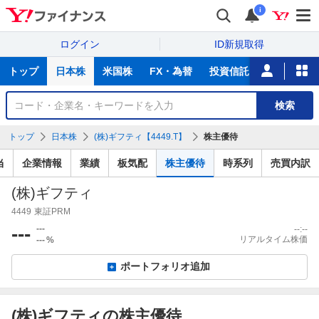
i
ログイン
ID新規取得
主
トップ
日本株
米国株
FX・為替
投資信託
ニュース
な
サ
銘
検索
ー
柄
ビ
を
トップ
日本株
(株)ギフティ【4449.T】
株主優待
ス
検
索
当
企業情報
業績
板気配
株主優待
時系列
売買内訳
(株)ギフティ
4449
東証PRM
---
---
--:--
リアルタイム株価
---
%
ポートフォリオ追加
(株)ギフティの株主優待