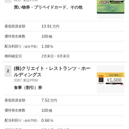
買い物券・プリペイドカード
その他
13.91
最低投資金額
万円
100
優待発生株数
株
1.08
配当利回り
%
（会社予想）
権利確定日
2月末日・8月末日
(株)クリエイト・レストランツ・ホー
2
ルディングス
3387
東証PRM
食事（割引）券
7.52
最低投資金額
万円
100
優待発生株数
株
0.66
配当利回り
%
（会社予想）