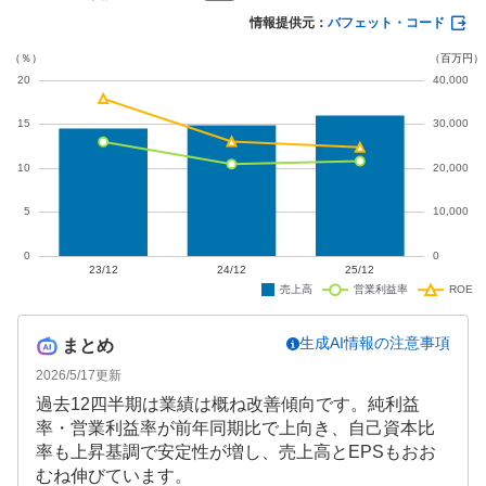
上回る質の高い業績となっています。
情報提供元：
バフェット・コード
生成AI情報の注意事項
まとめ
2026/5/17
更新
過去12四半期は業績は概ね改善傾向です。純利益
率・営業利益率が前年同期比で上向き、自己資本比
率も上昇基調で安定性が増し、売上高とEPSもおお
むね伸びています。