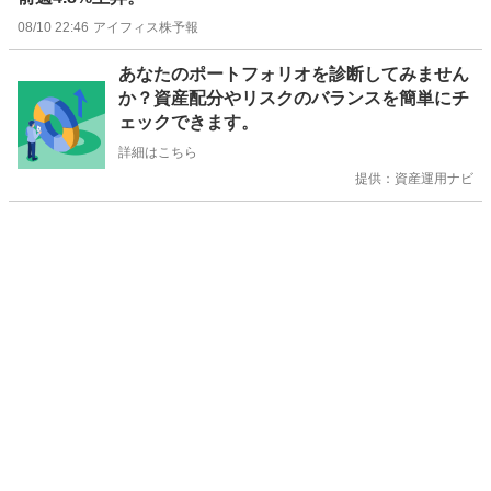
08/10 22:46
アイフィス株予報
お
あなたのポートフォリオを診断してみません
知
か？資産配分やリスクのバランスを簡単にチ
ら
ェックできます。
せ
詳細はこちら
提供：資産運用ナビ