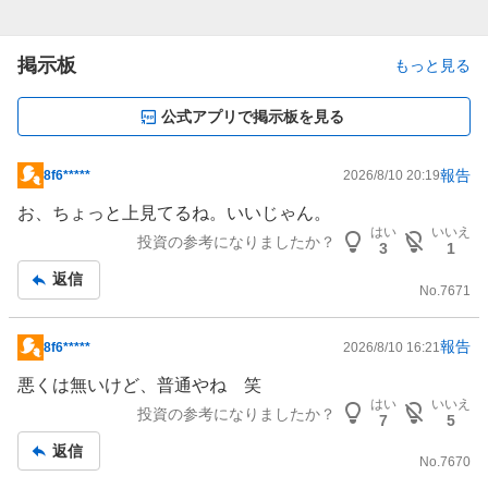
掲示板
もっと見る
公式アプリで掲示板を見る
報告
8f6*****
2026/8/10 20:19
掲
示
お、ちょっと上見てるね。いいじゃん。
板
はい
いいえ
投資の参考になりましたか？
3
1
記
返信
事
No.
7671
報告
8f6*****
2026/8/10 16:21
掲
示
悪くは無いけど、普通やね 笑
板
はい
いいえ
投資の参考になりましたか？
7
5
記
返信
事
No.
7670