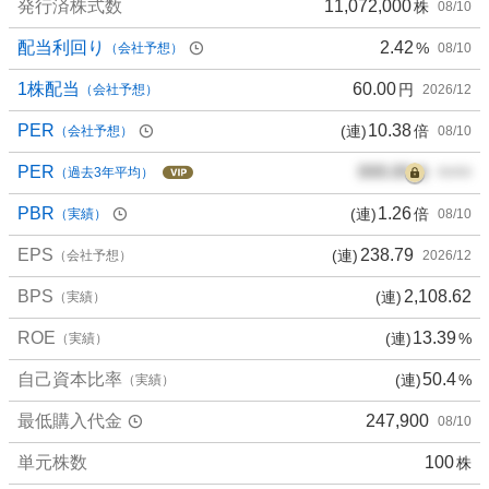
発行済株式数
11,072,000
株
08/10
配当利回り
2.42
%
（会社予想）
08/10
1株配当
60.00
円
（会社予想）
2026/12
PER
10.38
(連)
倍
（会社予想）
08/10
PER
000.00
倍
（過去3年平均）
00/00
PBR
1.26
(連)
倍
（実績）
08/10
EPS
238.79
(連)
（会社予想）
2026/12
BPS
2,108.62
(連)
（実績）
ROE
13.39
(連)
%
（実績）
自己資本比率
50.4
(連)
%
（実績）
最低購入代金
247,900
08/10
単元株数
100
株