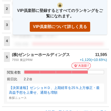
VIP倶楽部に登録ください
2
VIP倶楽部に登録するとすべてのランキングをご
閲覧者数
覧になれます。
VIP倶楽部に登録ください
3
VIP倶楽部について詳しく見る
閲覧者数
VIP倶楽部に登録ください
4
閲覧者数
(株)ゼンショーホールディングス
11,595
5
+1,120
(
+10.69
)
7550
東証PRM
%
閲覧者数
前日比
2.2
倍
【決算速報】ゼンショＨＤ、上期経常を25％上方修正・最
高益予想を上乗せ、通期も増額
株探ニュース