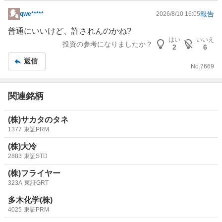
報告
qwe*****
2026/8/10 16:05
掲
示
普通にいいけど、許されんのかね?
板
はい
いいえ
投資の参考になりましたか？
2
6
記
返信
事
No.
7669
関連銘柄
(株)サカタのタネ
1377
東証PRM
(株)大冷
2883
東証STD
(株)フライヤー
323A
東証GRT
多木化学(株)
4025
東証PRM