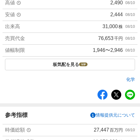
高値
2,490
08/10
安値
2,444
08/10
出来高
31,000
株
08/10
売買代金
76,653
千円
08/10
値幅制限
1,946〜2,946
08/10
板気配を見る
化学
シ
ェ
ア
参考指標
情報提供元について
時価総額
27,447
百万円
08/10