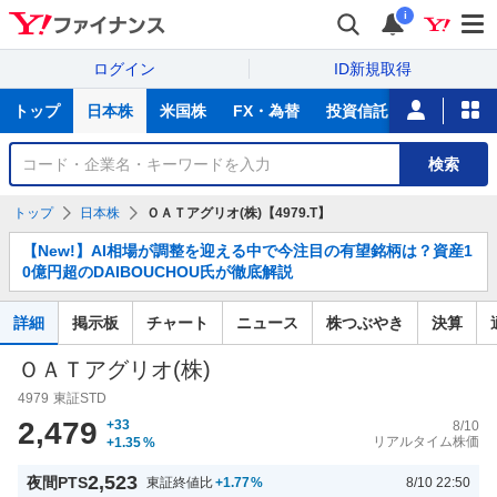
i
ログイン
ID新規取得
主
トップ
日本株
米国株
FX・為替
投資信託
ニュース
な
サ
銘
検索
ー
柄
ビ
を
トップ
日本株
ＯＡＴアグリオ(株)【4979.T】
ス
検
お
索
【New!】AI相場が調整を迎える中で今注目の有望銘柄は？資産1
知
0億円超のDAIBOUCHOU氏が徹底解説
ら
せ
詳細
掲示板
チャート
ニュース
株つぶやき
決算
ＯＡＴアグリオ(株)
4979
東証STD
2,479
+33
8/10
リアルタイム株価
+1.35
%
2,523
夜間PTS
東証終値比
+1.77
%
8/10 22:50