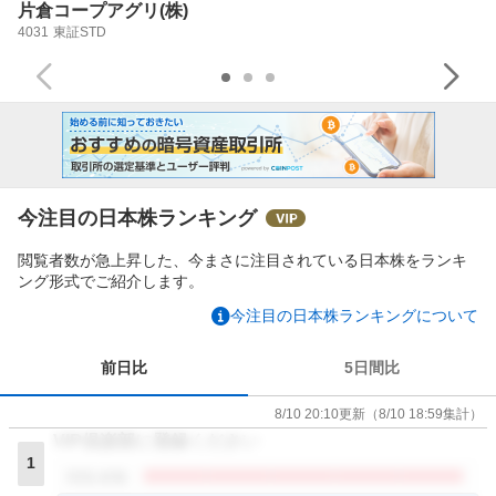
片倉コープアグリ(株)
4031
東証STD
今注目の日本株ランキング
閲覧者数が急上昇した、今まさに注目されている日本株をランキ
ング形式でご紹介します。
今注目の日本株ランキングについて
前日比
5日間比
8/10 20:10
更新
（
8/10 18:59
集計）
VIP倶楽部に登録ください
1
閲覧者数