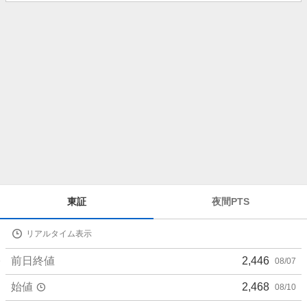
知
ら
せ
株
東証
夜間PTS
価
詳
リアルタイム表示
細
値
前日終値
2,446
08/07
始値
2,468
08/10