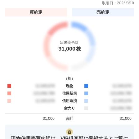
取引日：
2026/8/10
買約定
売約定
出来高合計
31,000
株
（
株
）
買約定
12,345,678
現物
売約定
12,345,678
買約定
123,456,789
信用新規
売約定
123,456,789
買約定
12,345,678
信用返済
売約定
12,345,678
空売り
売約定
123,456,789
31,000
合計
31,000
買約定
売約定
現物信用売買内訳は、VIP倶楽部に登録するとご覧に