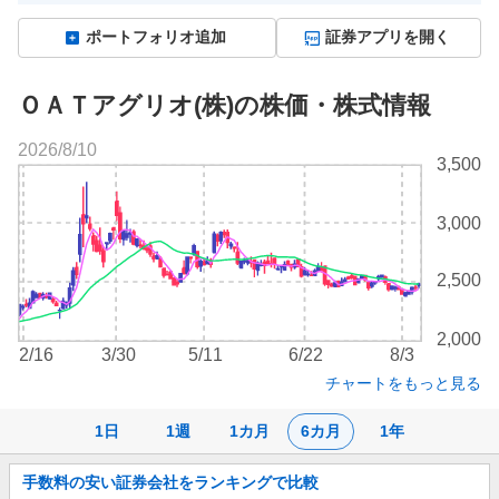
ポートフォリオ追加
証券アプリを開く
ＯＡＴアグリオ(株)の株価・株式情報
2026/8/10
株
3,500
価
チ
3,000
ャ
ー
ト
2,500
2,000
2/16
3/30
5/11
6/22
8/3
チャートをもっと見る
1日
1週
1カ月
6カ月
1年
お
手数料の安い証券会社をランキングで比較