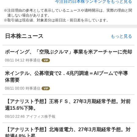
今注目の日本株ランキングをもっと見る
注目理由の参考として表示しているニュースや適時開示は、実際の理由と関
連しない場合があります。
取引値は現在値、対象差分は前日比・前日差を示しています。
日本株ニュース
もっと見る
ボーイング、「空飛ぶクルマ」事業を米アーチャーに売却
08/11 04:12
時事通信
米インテル、公募増資で2．4兆円調達＝AIブームで半導
体需要
08/11 00:00
時事通信
【アナリスト予想】王将ＦＳ、27年3月期経常予想。対前
週15.6%下降。
08/10 22:46
アイフィス株予報
【アナリスト予想】北海道電力、27年3月期経常予想。対
前週4.8%上昇。