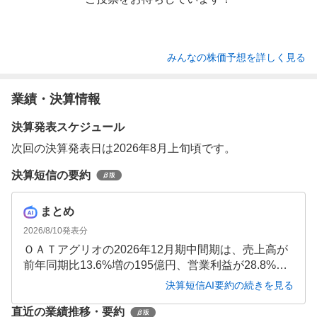
みんなの株価予想を詳しく見る
業績・決算情報
決算発表スケジュール
次回の決算発表日は2026年8月上旬頃です。
決算短信の要約
まとめ
2026/8/10
発表分
ＯＡＴアグリオの2026年12月期中間期は、売上高が
前年同期比13.6%増の195億円、営業利益が28.8%増
の35億円、中間純利益が33.9%増の24億円と増収増
決算短信AI要約の続きを見る
益を達成しました。農薬・肥料・バイオスティミュ
直近の業績推移・要約
ラント分野がともに好調で、利益成長が売上成長を