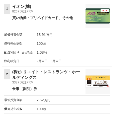
イオン(株)
1
8267
東証PRM
買い物券・プリペイドカード
その他
13.91
最低投資金額
万円
100
優待発生株数
株
1.08
配当利回り
%
（会社予想）
権利確定日
2月末日・8月末日
(株)クリエイト・レストランツ・ホー
2
ルディングス
3387
東証PRM
食事（割引）券
7.52
最低投資金額
万円
100
優待発生株数
株