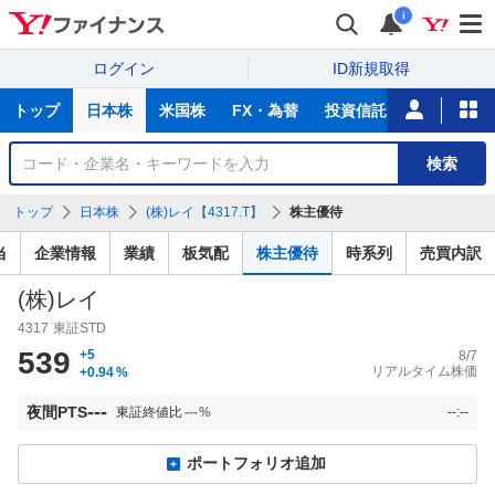
i
ログイン
ID新規取得
主
トップ
日本株
米国株
FX・為替
投資信託
ニュース
な
サ
銘
検索
ー
柄
ビ
を
トップ
日本株
(株)レイ【4317.T】
株主優待
ス
検
索
当
企業情報
業績
板気配
株主優待
時系列
売買内訳
(株)レイ
4317
東証STD
539
+5
8/7
リアルタイム株価
+0.94
%
---
夜間PTS
東証終値比
---
%
--:--
ポートフォリオ追加