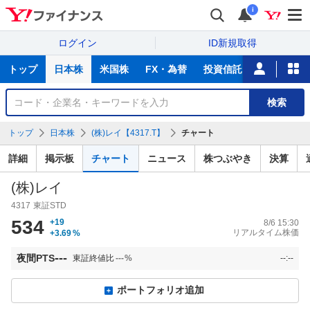
i
ログイン
ID新規取得
主
トップ
日本株
米国株
FX・為替
投資信託
ニュース
な
サ
銘
検索
ー
柄
ビ
を
トップ
日本株
(株)レイ【4317.T】
チャート
ス
検
索
詳細
掲示板
チャート
ニュース
株つぶやき
決算
(株)レイ
4317
東証STD
534
+19
8/6 15:30
リアルタイム株価
+3.69
%
---
夜間PTS
東証終値比
---
%
--:--
ポートフォリオ追加