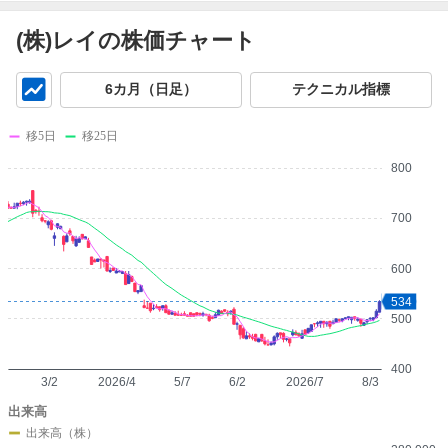
(株)レイの株価チャート
チ
6カ月（日足）
テクニカル指標
ャ
ー
移5日
移25日
ト
800
700
600
534
500
400
3/2
2026/4
5/7
6/2
2026/7
8/3
出来高
出来高（株）