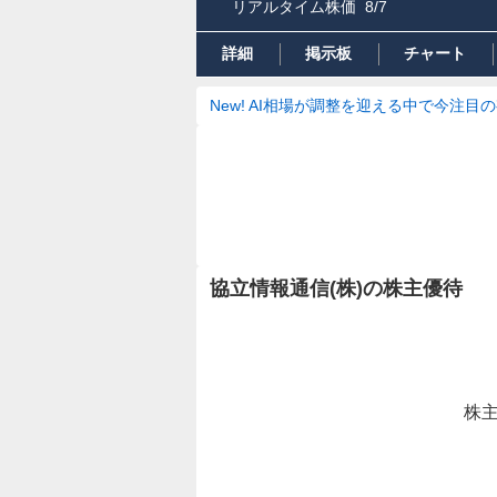
リアルタイム株価
8/7
詳細
掲示板
チャート
New! AI相場が調整を迎える中で今注目
協立情報通信(株)の株主優待
株