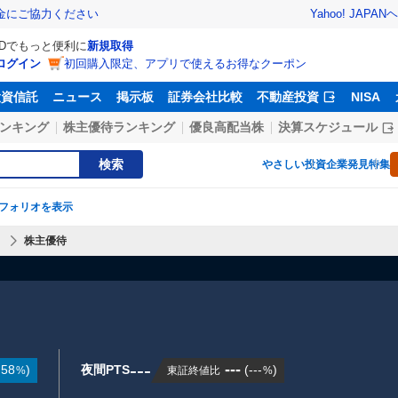
Yahoo! JAPAN
ヘ
金にご協力ください
IDでもっと便利に
新規取得
ログイン
初回購入限定、アプリで使えるお得なクーポン
投資信託
ニュース
掲示板
証券会社比較
不動産投資
NISA
ンキング
株主優待ランキング
優良高配当株
決算スケジュール
検索
やさしい投資
企業発見特集
フォリオを表示
】
株主優待
---
---
.58
)
夜間PTS
(
---
)
東証終値比
%
%