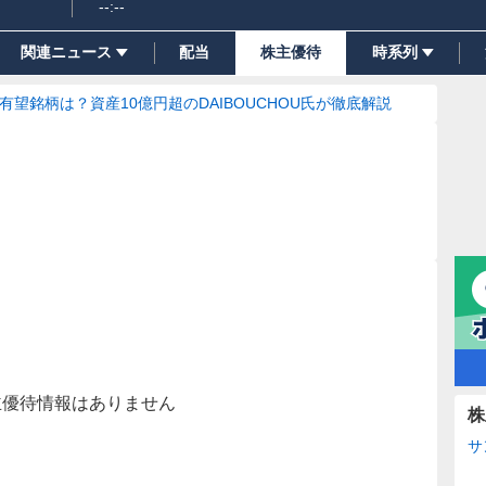
--:--
関連ニュース
配当
株主優待
時系列
の有望銘柄は？資産10億円超のDAIBOUCHOU氏が徹底解説
主優待情報はありません
株
サ