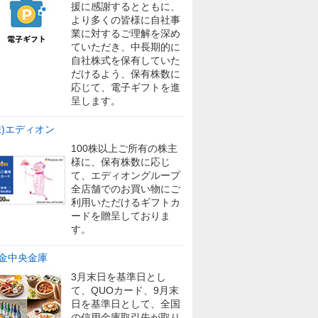
援に感謝するとともに、
より多くの皆様に自社事
業に対するご理解を深め
ていただき、中長期的に
自社株式を保有していた
だけるよう、保有株数に
応じて、電子ギフトを進
呈します。
株)エディオン
100株以上ご所有の株主
様に、保有株数に応じ
て、エディオングループ
全店舗でのお買い物にご
利用いただけるギフトカ
ードを贈呈しておりま
す。
金中央金庫
3月末日を基準日とし
て、QUOカード、9月末
日を基準日として、全国
の信用金庫取引先が取り