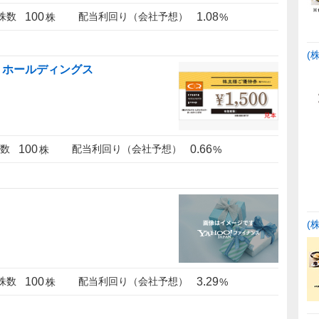
100
1.08
株数
配当利回り（会社予想）
株
%
(
・ホールディングス
100
0.66
数
配当利回り（会社予想）
株
%
(
100
3.29
株数
配当利回り（会社予想）
株
%