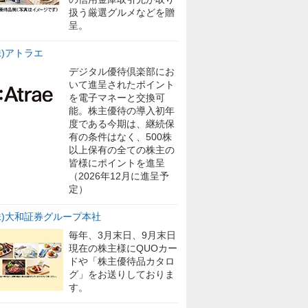
扱う厳選グルメなどを贈
呈。
株)アトラエ
デジタル優待倶楽部にお
いて進呈されたポイント
を電子マネーと交換可
能。株主優待の導入初年
度である今期は、継続保
有の条件はなく、500株
以上保有の全ての株主の
皆様にポイントを進呈
（2026年12月に進呈予
定）
株)大和証券グループ本社
毎年、3月末日、9月末日
現在の株主様にQUOカー
ドや「株主優待品カタロ
グ」をお送りしておりま
す。