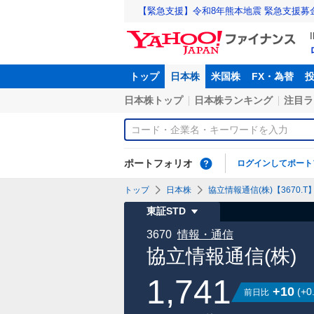
【緊急支援】令和8年熊本地震 緊急支援募
トップ
日本株
米国株
FX・為替
日本株トップ
日本株ランキング
注目ラ
ポートフォリオ
ログインしてポート
トップ
日本株
協立情報通信(株)【3670.T
東証STD
3670
情報・通信
協立情報通信(株)
1,741
+10
(
+0
前日比