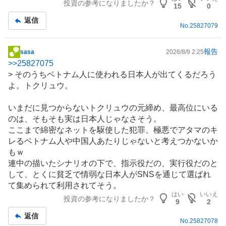
投資の参考になりましたか？
事
15
0
返信
No.
25827079
報告
sasa
2026/8/9 2:25
掲
>>
25827075
示
> そのうち
ベトナム
人に使われる日本人が出てくるだろう
板
よ。トクリュウ。
記
事
いまだに見つからないトクリュウの元締め、最高位にいる
のは、そもそも実は日本人じゃなさそう。
ここまで綿密なネットを駆使した犯罪、極悪でアタマのキ
レるベトナム人や中国人あたりじゃないと考えつかないか
もｗ
連中の描いたシナリオの下で、指示役だの、実行役だのと
して、とくに貧乏で情弱な日本人が
SNS
を通じて選ばれ
て集められて利用されてそう。
はい
いいえ
投資の参考になりましたか？
9
2
返信
No.
25827078