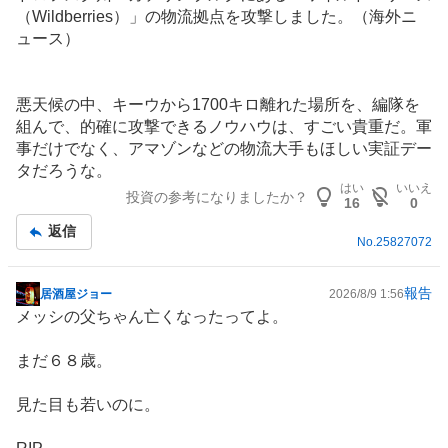
記
（Wildberries）」の物流拠点を攻撃しました。（海外ニ
事
ュース）
悪天候の中、キーウから1700キロ離れた場所を、編隊を
組んで、的確に攻撃できるノウハウは、すごい貴重だ。軍
事だけでなく、アマゾンなどの物流大手もほしい実証デー
タだろうな。
はい
いいえ
投資の参考になりましたか？
16
0
返信
No.
25827072
報告
居酒屋ジョー
2026/8/9 1:56
掲
メッシの父ちゃん亡くなったってよ。
示
板
まだ６８歳。
記
事
見た目も若いのに。