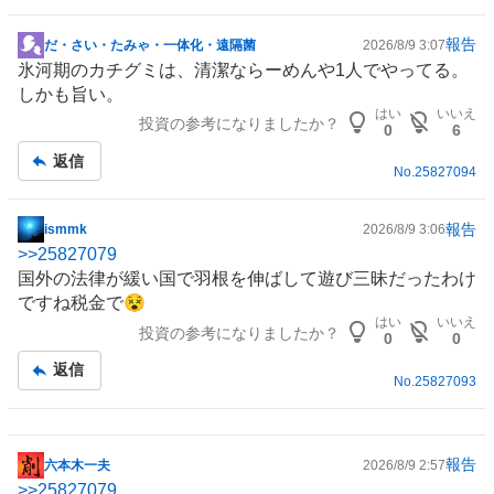
報告
だ・さい・たみゃ・一体化・遠隔菌
2026/8/9 3:07
掲
氷河期のカチグミは、清潔ならーめんや1人でやってる。
示
しかも旨い。
板
はい
いいえ
投資の参考になりましたか？
記
0
6
事
返信
No.
25827094
報告
ismmk
2026/8/9 3:06
掲
>>
25827079
示
国外の法律が緩い国で羽根を伸ばして遊び三昧だったわけ
板
ですね税金で😵
記
はい
いいえ
投資の参考になりましたか？
事
0
0
返信
No.
25827093
報告
六本木一夫
2026/8/9 2:57
掲
>>
25827079