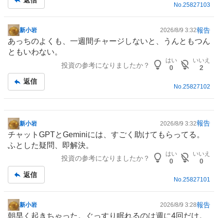
No.
25827103
報告
新小岩
2026/8/9 3:32
掲
あっちのよくも、一週間チャージしないと、うんともつん
示
ともいわない。
板
はい
いいえ
投資の参考になりましたか？
記
0
2
事
返信
No.
25827102
報告
新小岩
2026/8/9 3:32
掲
チャット
GPTとGeminiには、すごく助けてもらってる。
示
ふとした疑問、即解決。
板
はい
いいえ
投資の参考になりましたか？
記
0
0
事
返信
No.
25827101
報告
新小岩
2026/8/9 3:28
掲
朝早く起きちゃった。ぐっすり眠れるのは週に4回だけ。