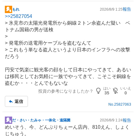
報告
もれ
2026/8/9 1:25
掲
>>
25827054
示
> 氷見市の
太陽光発電
所から銅線２トン余盗んだ疑い
ベ
板
トナム
国籍の男が送検
記
>
事
> 発電所の
送電
用
ケーブル
を盗むなんて
> これもう単なる盗人というより日本の
インフラ
への攻撃
だろう
円安で気楽に観光客の顔をして日本にやってきて、あるい
は移民としてお気軽に一族でやってきて、こそこそ銅線を
盗むか・・・とんでもないな
はい
いいえ
投資の参考になりましたか？
35
0
返信
No.
25827063
報告
だ・さい・たみゃ・一体化・遠隔菌
2026/8/9 1:24
掲
めいそう、今、どんぶりちぇーん店内、810えん、しょく
示
じちゅう。