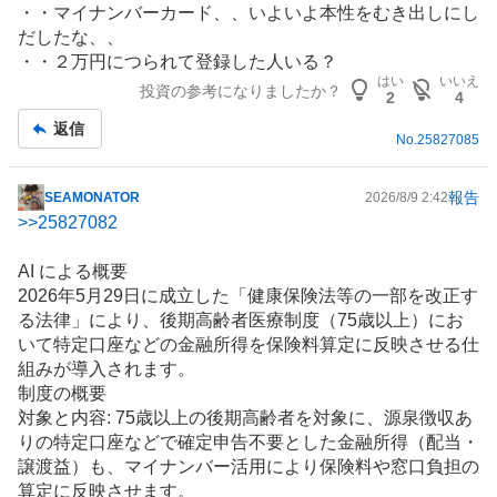
・・
マイナンバー
カード、、いよいよ本性をむき出しにし
板
だしたな、、
記
・・２万円につられて登録した人いる？
事
はい
いいえ
投資の参考になりましたか？
2
4
返信
No.
25827085
報告
SEAMONATOR
2026/8/9 2:42
掲
>>
25827082
示
板
AI による概要
記
2026年5月29日に成立した「健康保険法等の一部を改正す
事
る法律」により、後期高齢者医療制度（75歳以上）にお
いて特定口座などの金融所得を保険料算定に反映させる仕
組みが導入されます。
制度の概要
対象と内容: 75歳以上の後期高齢者を対象に、源泉徴収あ
りの特定口座などで確定申告不要とした金融所得（配当・
譲渡益）も、
マイナンバー
活用により保険料や窓口負担の
算定に反映させます。