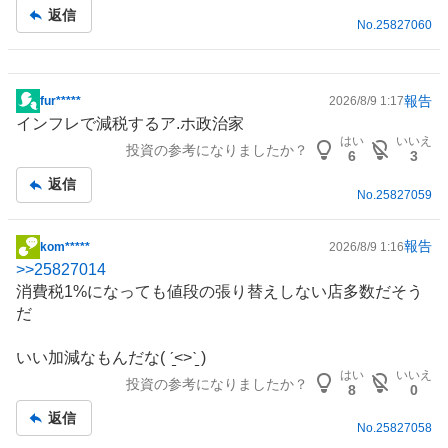
返信
No.
25827060
報告
fur*****
2026/8/9 1:17
掲
インフレで減税するア.ホ政治家
示
はい
いいえ
投資の参考になりましたか？
板
6
3
記
返信
No.
25827059
事
報告
kom*****
2026/8/9 1:16
掲
>>
25827014
示
消費税1%になっても値段の張り替えしない店多数だそう
板
だ
記
事
いい加減なもんだな( ˊ̱˂˃ˋ̱ )
はい
いいえ
投資の参考になりましたか？
8
0
返信
No.
25827058