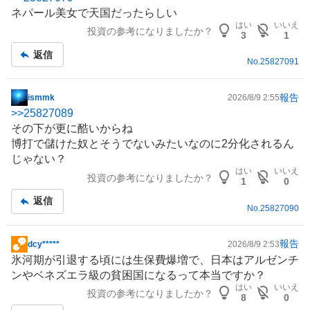
示
ネパール美女で天国だったらしい
板
はい
いいえ
投資の参考になりましたか？
記
3
1
事
返信
No.
25827091
報告
ismmk
2026/8/9 2:55
掲
>>
25827089
示
その下が更に酷いからね
板
博打で儲けた奴とそうでないみたいなのに2分化されるん
記
じゃない？
事
はい
いいえ
投資の参考になりましたか？
1
0
返信
No.
25827090
報告
dcy*****
2026/8/9 2:53
掲
氷河期が引退する頃には生保費爆増で、日本はアルゼンチ
示
ンやベネズエラ級の貧困国になるって本当ですか？
板
はい
いいえ
投資の参考になりましたか？
記
8
0