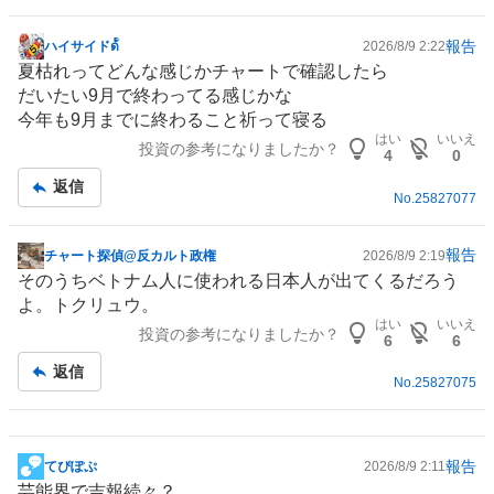
報告
ハイサイドด้้้้็็็
2026/8/9 2:22
掲
夏枯れってどんな感じかチャートで確認したら
示
だいたい9月で終わってる感じかな
板
今年も9月までに終わること祈って寝る
記
はい
いいえ
投資の参考になりましたか？
事
4
0
返信
No.
25827077
報告
チャート探偵@反カルト政権
2026/8/9 2:19
掲
そのうち
ベトナム
人に使われる日本人が出てくるだろう
示
よ。トクリュウ。
板
はい
いいえ
投資の参考になりましたか？
記
6
6
事
返信
No.
25827075
報告
てぴぽぷ
2026/8/9 2:11
掲
芸能界で吉報続々？