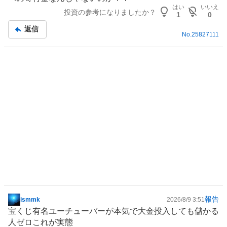
記
り
はい
いいえ
投資の参考になりましたか？
事
1
0
た
い
返信
No.
25827111
5
.
0
8
%
、
強
く
売
り
た
い
3
1
.
報告
ismmk
2026/8/9 3:51
掲
4
宝くじ有名ユーチューバーが本気で大金投入しても儲かる
示
7
人ゼロこれが実態
板