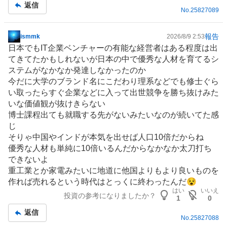
事
返信
No.
25827089
報告
ismmk
2026/8/9 2:53
掲
日本でもIT企業ベンチャーの有能な経営者はある程度は出
示
てきてたかもしれないが日本の中で優秀な
人材
を育てるシ
板
ステムがなかなか発達しなかったのか
記
今だに大学のブランド名にこだわり理系などでも修士ぐら
事
い取ったらすぐ企業などに入って出世競争を勝ち抜けみた
いな価値観が抜けきらない
博士課程出ても就職する先がないみたいなのが続いてた感
じ
そりゃ
中国
や
インド
が本気を出せば人口10倍だからね
優秀な人材も単純に10倍いるんだからなかなか太刀打ち
できないよ
重工業とか
家電
みたいに地道に他国よりもより良いものを
作れば売れるという時代はとっくに終わったんだ😵
はい
いいえ
投資の参考になりましたか？
1
0
返信
No.
25827088