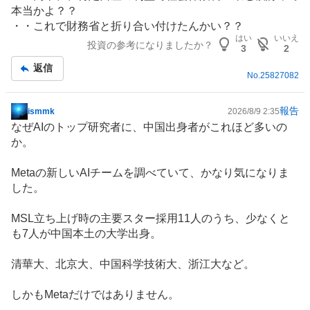
示
本当かよ？？
板
・・これで財務省と折り合い付けたんかい？？
記
はい
いいえ
投資の参考になりましたか？
事
3
2
返信
No.
25827082
報告
ismmk
2026/8/9 2:35
掲
なぜAIのトップ研究者に、中国出身者がこれほど多いの
示
か。
板
記
Metaの新しいAIチームを調べていて、かなり気になりま
事
した。
MSL立ち上げ時の主要スター採用11人のうち、少なくと
も7人が中国本土の大学出身。
清華大、北京大、中国科学技術大、浙江大など。
しかもMetaだけではありません。