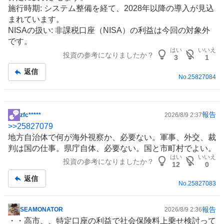
施行時期: システム整備を経て、2028年以降の導入が見込
まれています。
NISA
の扱い: 非課税口座（NISA）の利益は今回の対象外
です。
はい
いいえ
投資の参考になりましたか？
3
1
返信
No.
25827084
報告
zfc*****
2026/8/9 2:37
掲
>>
25827079
示
地方自治体で何が海外視察か、必要ない。軍事、外交、裁
板
判は国の仕事。県庁自体、必要ない。国と市町村でよい。
記
はい
いいえ
投資の参考になりましたか？
事
12
0
返信
No.
25827083
報告
SEAMONATOR
2026/8/9 2:36
掲
・・高市、、特定口座の利益で社会保険料上乗せ検討って