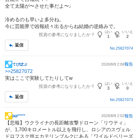
示
全て太陽が〜させた事だよ〜♩
板
記
冷めるのも早いよ多分ね。
事
今に芸能界で凶報続々出るからね
結婚
の逆絡みで。
はい
いいえ
投資の参考になりましたか？
1
2
返信
No.
25827074
報告
てぴぽぷ
2026/8/9 2:08
掲
>>
25827072
示
実はここで実験してたりしてw
板
はい
いいえ
投資の参考になりましたか？
記
3
0
事
返信
No.
25827073
報告
jap*****
2026/8/9 2:02
掲
【悲報】ウクライナの長距離攻撃
ドローン
「リウティ」
示
が、1,700キロメートル以上を飛行し、
ロシア
のスヴェル
板
ドロフスク州エカテリンブルクにある「ワイルドベリーズ