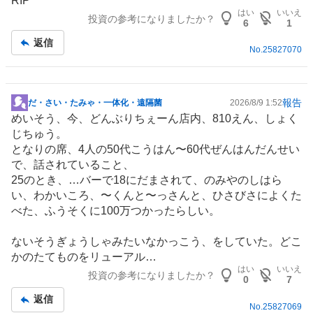
RIP
はい
いいえ
投資の参考になりましたか？
6
1
返信
No.
25827070
報告
だ・さい・たみゃ・一体化・遠隔菌
2026/8/9 1:52
掲
めいそう、今、どんぶりちぇーん店内、810えん、しょく
示
じちゅう。
板
となりの席、4人の50代こうはん〜60代ぜんはんだんせい
記
で、話されていること、
事
25のとき、…バーで18にだまされて、のみやのしはら
い、わかいころ、〜くんと〜っさんと、ひさびさによくた
べた、ふうそくに100万つかったらしい。
ないそうぎょうしゃみたいなかっこう、をしていた。どこ
かのたてものをリューアル…
はい
いいえ
投資の参考になりましたか？
0
7
返信
No.
25827069