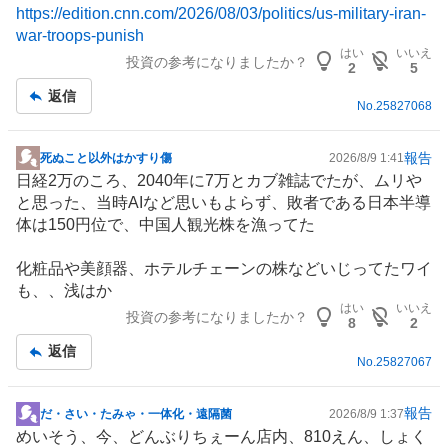
https://edition.cnn.com/2026/08/03/politics/us-military-iran-
war-troops-punish
はい
いいえ
投資の参考になりましたか？
2
5
返信
No.
25827068
報告
死ぬこと以外はかすり傷
2026/8/9 1:41
掲
日経2万のころ、2040年に7万とカブ雑誌でたが、ムリや
示
と思った、当時AIなど思いもよらず、敗者である日本半導
板
体は150円位で、中国人観光株を漁ってた
記
事
化粧品や美顔器、ホテル
チェーン
の株などいじってたワイ
も、、浅はか
はい
いいえ
投資の参考になりましたか？
8
2
返信
No.
25827067
報告
だ・さい・たみゃ・一体化・遠隔菌
2026/8/9 1:37
掲
めいそう、今、どんぶりちぇーん店内、810えん、しょく
示