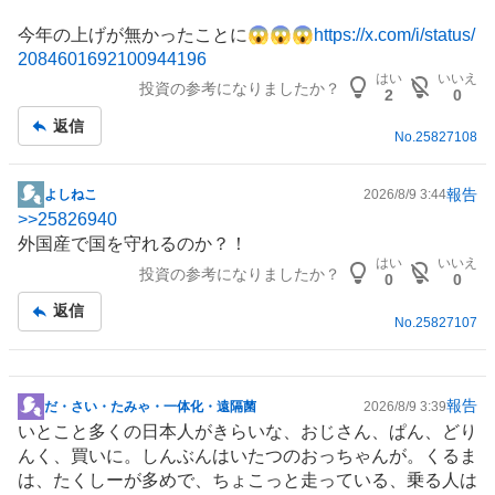
事
今年の上げが無かったことに😱😱😱
https://x.com/i/status/
2084601692100944196
はい
いいえ
投資の参考になりましたか？
2
0
返信
No.
25827108
報告
よしねこ
2026/8/9 3:44
掲
>>
25826940
示
外国産で国を守れるのか？！
板
はい
いいえ
投資の参考になりましたか？
記
0
0
事
返信
No.
25827107
報告
だ・さい・たみゃ・一体化・遠隔菌
2026/8/9 3:39
掲
いとこと多くの日本人がきらいな、おじさん、ぱん、どり
示
んく、買いに。しんぶんはいたつのおっちゃんが。くるま
板
は、たくしーが多めで、ちょこっと走っている、乗る人は
記