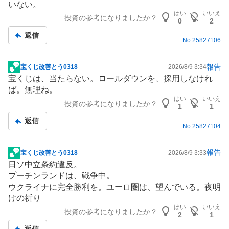
いない。
事
はい
いいえ
投資の参考になりましたか？
0
2
返信
No.
25827106
報告
宝くじ改善とう0318
2026/8/9 3:34
掲
宝くじは、当たらない。ロールダウンを、採用しなけれ
示
ば。無理ね。
板
はい
いいえ
投資の参考になりましたか？
記
1
1
事
返信
No.
25827104
報告
宝くじ改善とう0318
2026/8/9 3:33
掲
日ソ中立条約違反。
示
プーチンランドは、戦争中。
板
ウクライナに完全勝利を。ユーロ圏は、望んでいる。夜明
記
けの祈り
事
はい
いいえ
投資の参考になりましたか？
2
1
返信