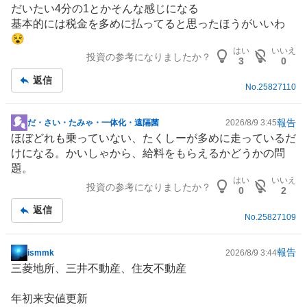
%
だいたい4分の1とかそんな感じになる
記
基本的には税金を多めに払ってると思ったほうがいいわ
事
😵
はい
いいえ
投資の参考になりましたか？
3
0
返信
No.
25827110
報告
だ・さい・たみゃ・一体化・遠隔菌
2026/8/9 3:45
掲
ほぼどれも乗っていない、たくしーが多めに走っているだ
示
けになる。かいしゃから、給料をもらえるかどうかの問
板
題。
記
はい
いいえ
投資の参考になりましたか？
事
0
2
返信
No.
25827109
報告
ismmk
2026/8/9 3:44
掲
三菱地所
、
三井不動産
、
住友不動産
示
板
年初来安値更新
記