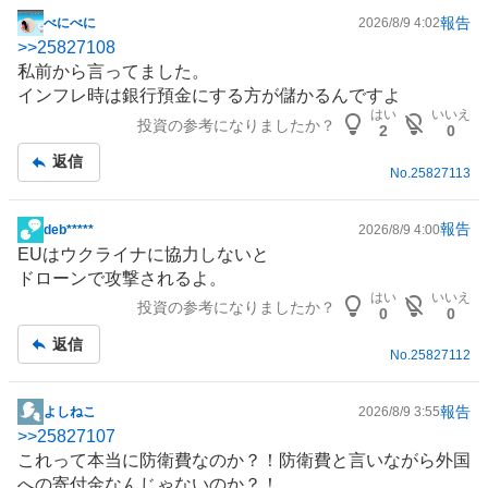
買
報告
べにべに
2026/8/9 4:02
掲
い
>>
25827108
示
た
私前から言ってました。
板
い
インフレ時は銀行預金にする方が儲かるんですよ
記
3
はい
いいえ
投資の参考になりましたか？
事
2
0
.
返信
5
No.
25827113
5
%
報告
deb*****
2026/8/9 4:00
、
掲
EUはウクライナに協力しないと
様
示
ドローン
で攻撃されるよ。
子
板
はい
いいえ
見
投資の参考になりましたか？
記
0
0
5
事
返信
.
No.
25827112
0
8
報告
よしねこ
2026/8/9 3:55
掲
%
>>
25827107
示
、
これって本当に
防衛
費なのか？！防衛費と言いながら外国
板
売
への寄付金なんじゃないのか？！