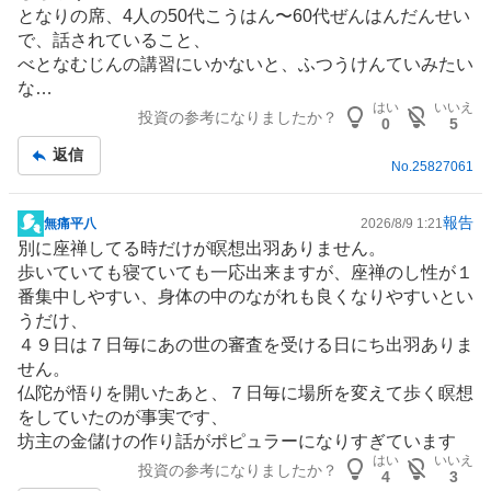
板
となりの席、4人の50代こうはん〜60代ぜんはんだんせい
記
で、話されていること、
事
べとなむじんの講習にいかないと、ふつうけんていみたい
な…
はい
いいえ
投資の参考になりましたか？
0
5
返信
No.
25827061
報告
無痛平八
2026/8/9 1:21
掲
別に座禅してる時だけが瞑想出羽ありません。
示
歩いていても寝ていても一応出来ますが、座禅のし性が１
板
番集中しやすい、身体の中のながれも良くなりやすいとい
記
うだけ、
事
４９日は７日毎にあの世の審査を受ける日にち出羽ありま
せん。
仏陀が悟りを開いたあと、７日毎に場所を変えて歩く瞑想
をしていたのが事実です、
坊主の金儲けの作り話がポピュラーになりすぎています
はい
いいえ
投資の参考になりましたか？
4
3