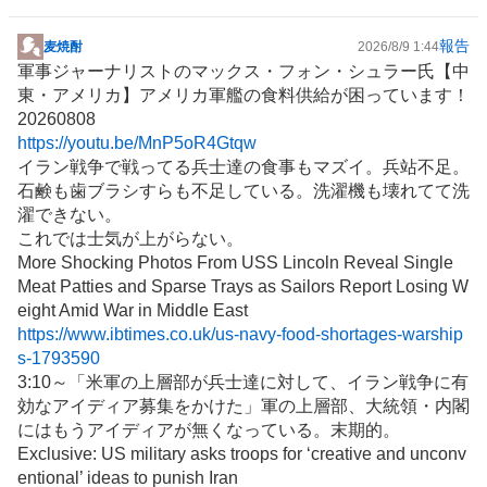
報告
麦焼酎
2026/8/9 1:44
掲
軍事ジャーナリストの
マックス
・フォン・シュラー氏【
中
示
東
・アメリカ】アメリカ軍艦の食料供給が困っています！
板
20260808
記
https://youtu.be/MnP5oR4Gtqw
事
イラン戦争で戦ってる兵士達の食事もマズイ。兵站不足。
石鹸も歯ブラシすらも不足している。洗濯機も壊れてて洗
濯できない。
これでは士気が上がらない。
More Shocking Photos From
USS
Lincoln Reveal Single
Meat Patties and Sparse Trays as Sailors Report Losing W
eight Amid War in Middle East
https://www.ibtimes.co.uk/us-navy-food-shortages-warship
s-1793590
3:10～「米軍の上層部が兵士達に対して、イラン戦争に有
効なアイディア募集をかけた」軍の上層部、大統領・内閣
にはもうアイディアが無くなっている。末期的。
Exclusive: US military asks troops for ‘creative and unconv
entional’ ideas to punish Iran