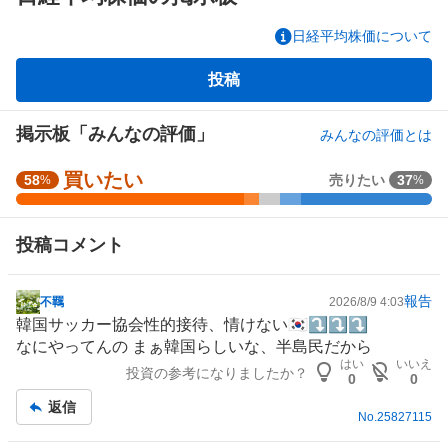
日経平均株価について
掲
投稿
示
板
掲示板「みんなの評価」
みんなの評価とは
買いたい
強
58
売りたい
37
%
%
く
買
投稿コメント
い
た
い
報告
不羈
2026/8/9 4:03
掲
5
韓国サッカー協会性的接待、情けない🇰🇷⤵︎⤵︎⤵︎
示
4
なにやってんの まぁ
韓国
らしいな、半島民だから
板
.
はい
いいえ
投資の参考になりましたか？
記
8
0
0
事
2
返信
No.
25827115
%
、