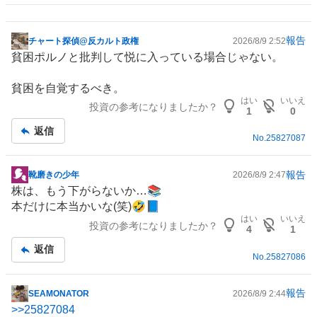
報告
チャート探偵@反カルト政権
2026/8/9 2:52
掲
貧困ポルノと批判して悦に入っている場合じゃない。
示
板
貧困を自覚するべき。
記
はい
いいえ
投資の参考になりましたか？
事
1
0
返信
No.
25827087
報告
靴磨きの少年
2026/8/9 2:47
掲
株は、もう下がらないか…📚️
示
本だけに本当かいな(笑)🤣📘
板
はい
いいえ
投資の参考になりましたか？
記
4
1
事
返信
No.
25827086
報告
SEAMONATOR
2026/8/9 2:44
掲
>>
25827084
示