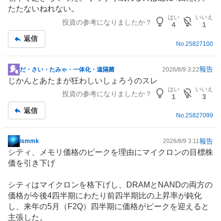
示
たたないねれない。
板
はい
いいえ
投資の参考になりましたか？
記
4
1
事
返信
No.
25827100
報告
だ・さい・たみゃ・一体化・遠隔菌
2026/8/9 3:22
掲
じかんとあたまが狂わしいしょろうのスレ
示
はい
いいえ
投資の参考になりましたか？
板
1
3
記
返信
No.
25827099
事
報告
ismmk
2026/8/9 3:11
掲
シティ、メモリ価格のピークを理由にマイクロンの目標株
示
価を引き下げ
板
記
シティはマイクロンを格下げし、
DRAM
とNANDの両方の
事
価格が今後4四半期にわたり前四半期比の上昇率が鈍化
し、来年の5月（F2Q）四半期に価格がピークを迎えると
主張した。