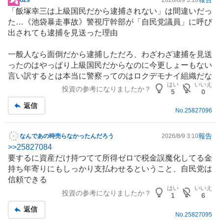
掲
「飯塚幸三は上級国民だから逮捕されない」は間違いだっ
示
た…《池袋暴走事故》警視庁幹部が「自民党議員」に呼び
板
出されても逮捕を見送った理由
記
事
一般人なら面倒だから逮捕しただろ、わざわざ逮捕を見送
ったのはやっぱり上級国民だからなのに今更しょーもない
言い訳するとは本当に警察ってのはロクデモナイ組織だな
はい
いいえ
投資の参考になりましたか？
5
0
返信
No.
25827096
報告
なんであの時売らなかったんだろう
2026/8/9 3:10
掲
>>
25827084
示
要するに資産だけ持つてて所得ゼロで税金誤魔化してる金
板
持ち年寄りにもしっかり支払わせるということ、自民党は
記
信頼できる
事
はい
いいえ
投資の参考になりましたか？
1
6
返信
No.
25827095