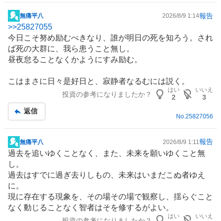
報告
無痛平八
2026/8/9 1:14
掲
>>
25827055
示
今日こそ努め励むべきなり、誰が明日の死を知ろう。され
板
ば死の大群に、我ら患うこと無し。
記
昼夜怠ることなくかようにすみ励む。
事
こはまさに日々是好日と、寂静者なるむには説く。
はい
いいえ
投資の参考になりましたか？
2
3
返信
No.
25827056
報告
無痛平八
2026/8/9 1:11
掲
過去を追いゆくことなく、また、未来を願いゆくこと無
示
し。
板
過去はすでに過ぎ去りしもの、未来はいまだこぬ者ゆえ
記
に。
事
現に存在する現象を、その場その場で観察し、揺らぐこと
なく動じることなく智者はそを修するがよい。
はい
いいえ
投資の参考になりましたか？