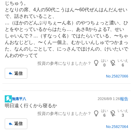
じちゅう。
板
となりの席、4人の50代こうはん〜60代ぜんはんだんせい
記
で、話されていること、
事
…（ほかのどんぶりちぇーん名）のやつちょっと濃い、ひ
とをやとっているからはたら…、あさ8からよる7、せい
しゃいんで？…（すなっく名）ではたらいている、〜ちゃ
んおなじどし、〜くん一個上、むかしいんしゅでつかまっ
た、なんのしごとして、にっさんでほけんの、けいたいで
んわのやってて
はい
いいえ
投資の参考になりましたか？
0
6
返信
No.
25827066
報告
無痛平八
2026/8/9 1:26
掲
明日遠く行くから寝るか
示
はい
いいえ
投資の参考になりましたか？
板
6
3
記
返信
No.
25827064
事