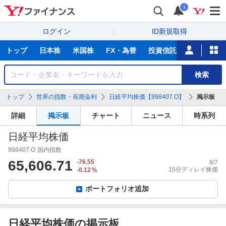
i
ログイン
ID新規取得
主
トップ
日本株
米国株
FX・為替
投資信託
ニュース
な
サ
銘
検索
ー
柄
ビ
を
トップ
世界の指数・長期金利
日経平均株価【998407.O】
掲示板
ス
検
索
詳細
掲示板
チャート
ニュース
時系列
日経平均株価
998407.O
国内指数
65,606.71
-76.55
8/7
15分ディレイ株価
-0.12
%
ポートフォリオ追加
日経平均株価の掲示板