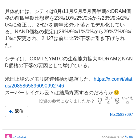
具体的には、シティは8月/11月/2月/5月四半期のDRAM価
格の前四半期比想定を23%/10%/2%/0%から23%/9%/2%/
0%に修正し、2H27を前年比3%下落とモデル化してい
る。NAND価格の想定は29%/9%/1%/0%から29%/7%/0%/-
1%に変更され、2H27は前年比5%下落に引き下げられ
た。
シティは、CXMTとYMTCの生産能力拡大をDRAMとNAN
D価格の下落の要因として挙げている。
米国上場のメモリ関連銘柄が急落した。
https://x.com/i/stat
us/2085865896090992746
スーパーサイクル云々は結局終焉するのだろうか😵‍💫
はい
いいえ
投資の参考になりましたか？
4
0
返信
No.
25827097
報告
o2s*****
2026/8/9 3:10