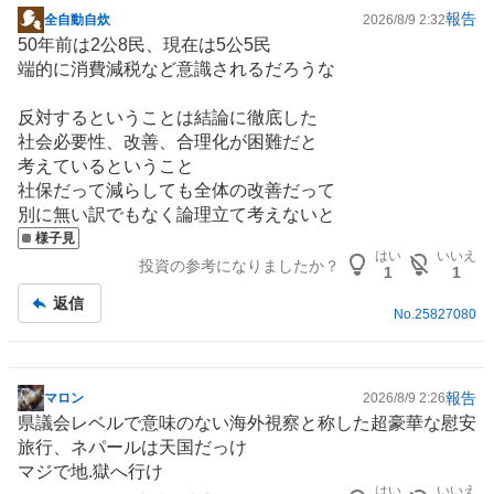
報告
全自動自炊
2026/8/9 2:32
掲
50年前は2公8民、現在は5公5民
示
端的に消費減税など意識されるだろうな
板
記
反対するということは結論に徹底した
事
社会必要性、改善、合理化が困難だと
考えているということ
社保だって減らしても全体の改善だって
別に無い訳でもなく論理立て考えないと
様子見
はい
いいえ
投資の参考になりましたか？
1
1
返信
No.
25827080
報告
マロン
2026/8/9 2:26
掲
県議会レベルで意味のない海外視察と称した超豪華な慰安
示
旅行、ネパールは天国だっけ
板
マジで地.獄へ行け
記
はい
いいえ