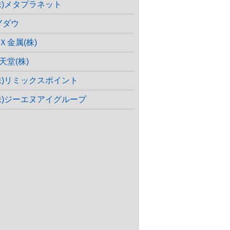
株)メタプラネット
Yダウ
Ｘ金属(株)
天堂(株)
株)リミックスポイント
株)ジーエヌアイグループ