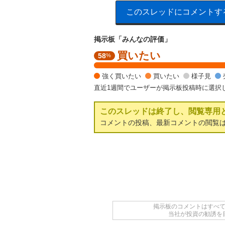
このスレッドにコメントす
掲示板「みんなの評価」
買いたい
強
58
%
く
買
強く買いたい
買いたい
様子見
い
直近1週間でユーザーが掲示板投稿時に選択
た
い
このスレッドは終了し、閲覧専用
5
4
コメントの投稿、最新コメントの閲覧
.
8
7
%
,
買
い
た
掲示板のコメントはすべ
い
当社が投資の勧誘を
3