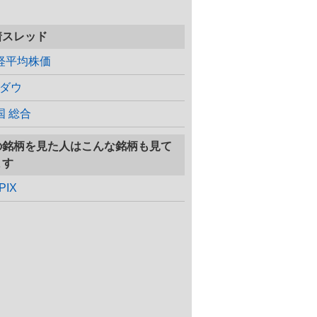
着スレッド
経平均株価
Yダウ
国 総合
の銘柄を見た人はこんな銘柄も見て
ます
PIX