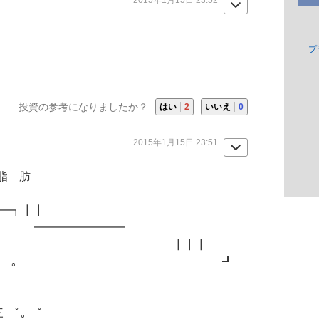
プ
投資の参考になりましたか？
はい
2
いいえ
0
2015年1月15日 23:51
脂 肪
┃┃
┃ ━━━━━━━━
, ,,＿ ト-､ ） ┃ ┃┃┃
,,二,ﾞ ! ) ｡ ┛
ﾟ｡ ﾟ