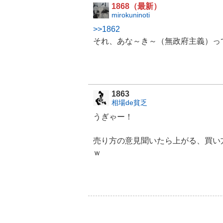
.
1868（最新）
5
mirokuninoti
9
>>1862
%
,
それ、あな～き～（無政府主義）って書
様
子
見
5
.
1863
1
相場de貧乏
3
%
うぎゃー！
,
売
売り方の意見聞いたら上がる、買い
り
ｗ
た
い
5
.
1
3
%
,