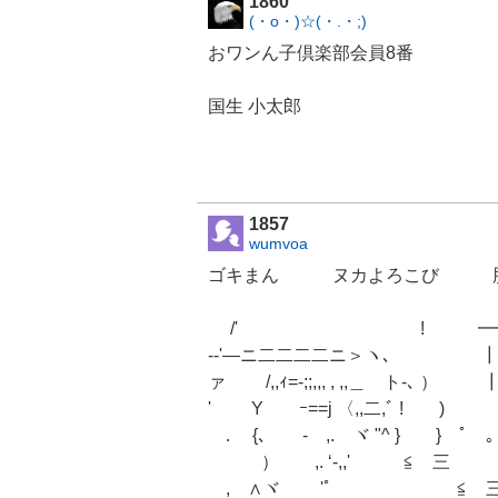
1860
(・o・)☆(・.・;)
おワンん子倶楽部会員8番
国生 小太郎
1857
wumvoa
ゴキまん ヌカよろこび 
/' ! ━━┓
-‐'―ニ二二二二ニ＞ヽ､ 
ァ /,,ｨ=-;;,,, 
' Y ｰ==j 〈
ゝ. {､ - ,. ヾ "^ } } ﾟ ｡
） ,. ‘-,,' ≦ 三
ゞ, ∧ヾ ゝ'ﾟ ≦ 三 