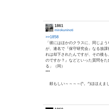
強
く
売
り
た
1861
い
mirokuninoti
3
1
>>1858
.
「彼にはほかのクラスに、同じよう
2
が、連名で『保守研究会』なる放課
8
%
れは却下されたんですが、その後も
のですか？』などといった質問をた
る」（同）
***
頼もしい～～～～(^。^)ほほえましい