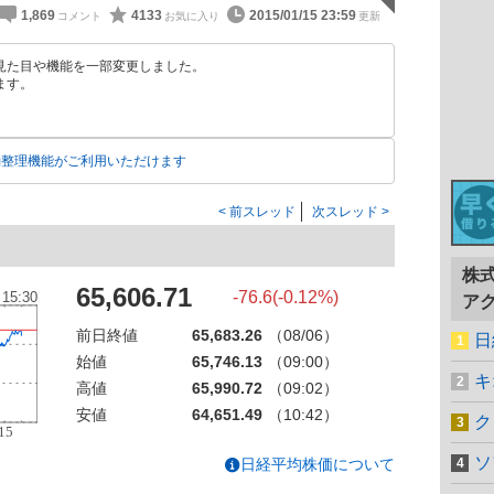
1,869
4133
2015/01/15 23:59
見た目や機能を一部変更しました。
ます。
動整理機能がご利用いただけます
前スレッド
次スレッド
株
65,606.71
-76.6(-0.12%)
ア
前日終値
65,683.26
（08/06）
日
始値
65,746.13
（09:00）
キ
高値
65,990.72
（09:02）
安値
64,651.49
（10:42）
ク
ソ
日経平均株価について