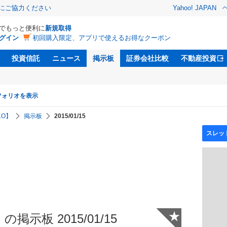
金にご協力ください
Yahoo! JAPAN
Dでもっと便利に
新規取得
グイン
初回購入限定、アプリで使えるお得なクーポン
投資信託
ニュース
掲示板
証券会社比較
不動産投資
フォリオを表示
.O】
掲示板
2015/01/15
★
掲示板 2015/01/15