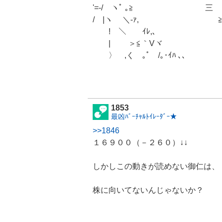
'=-/ ヽﾟ ｡≧ 三 ＝
/ |ヽ ＼-ｧ, ≧=
! ＼ ｲﾚ,､ ＞三
| ＞≦｀Vヾ ヾ
〉 ,く ｡ﾟ /｡･ｲﾊ ､､ ｀
1853
最凶ﾊﾞｰﾁｬﾙﾄｲﾚｰﾀﾞｰ★
>>1846
１６９００（－２６０）↓↓
しかしこの動きが読めない御仁は、
株に向いてないんじゃないか？