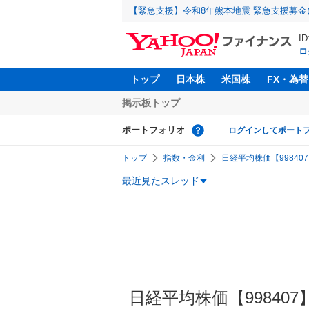
【緊急支援】令和8年熊本地震 緊急支援募
I
ロ
トップ
日本株
米国株
FX・為替
掲示板トップ
ポートフォリオ
ログインしてポート
トップ
指数・金利
日経平均株価【998407
最近見たスレッド
日経平均株価【998407】の