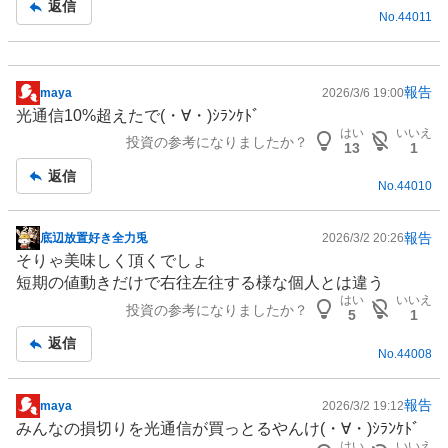
返信
No.
44011
報告
maya
2026/3/6 19:00
掲
光通信10%超えたで(⁠・⁠∀⁠・⁠)ｼﾗﾝｹﾄﾞ
示
はい
いいえ
投資の参考になりましたか？
板
13
1
記
返信
No.
44010
事
報告
底辺放置好き全力兎
2026/3/2 20:26
掲
そりゃ美味しく頂くでしょ
示
短期の値動きだけで右往左往する様な個人とは違う
板
はい
いいえ
投資の参考になりましたか？
記
5
1
事
返信
No.
44008
報告
maya
2026/3/2 19:12
掲
みんなの損切りを光通信が買っとるやんけ(⁠・⁠∀⁠・⁠)ｼﾗﾝｹﾄﾞ
示
はい
いいえ