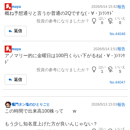
報告
maya
2026/5/14 15:42
掲
概ね予想通りと言うか普通の2Qですな(⁠・⁠∀⁠・⁠)ｼﾗﾝｹﾄﾞ
示
はい
いいえ
投資の参考になりましたか？
板
0
0
記
返信
No.
44048
事
報告
maya
2026/5/14 3:51
掲
アノマリー的に金曜日は100円くらい下がるね(⁠・⁠∀⁠・⁠)ｼﾗﾝｹ
示
ﾄﾞ
板
はい
いいえ
投資の参考になりましたか？
記
1
5
事
返信
No.
44047
報告
竈門タン塩のひとりごと
2026/5/13 15:03
掲
この時間で出来高100株って w
示
板
もう少し知名度上げた方が良いんじゃない？
記
はい
いいえ