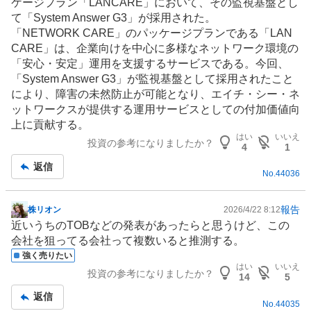
ケージプラン「LANCARE」において、その監視基盤とし
て「System Answer G3」が採用された。
「NETWORK CARE」のパッケージプランである「LAN
CARE」は、企業向けを中心に多様なネットワーク環境の
「安心・安定」運用を支援するサービスである。今回、
「System Answer G3」が監視基盤として採用されたこと
により、障害の未然防止が可能となり、エイチ・シー・ネ
ットワークスが提供する運用サービスとしての付加価値向
上に貢献する。
はい
いいえ
投資の参考になりましたか？
4
1
返信
No.
44036
報告
株リオン
2026/4/22 8:12
掲
近いうちのTOBなどの発表があったらと思うけど、この
示
会社を狙ってる会社って複数いると推測する。
板
強く売りたい
記
はい
いいえ
投資の参考になりましたか？
事
14
5
返信
No.
44035