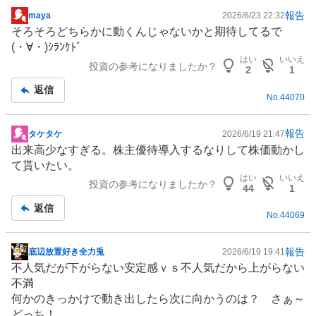
報告
maya
2026/6/23 22:32
掲
そろそろどちらかに動くんじゃないかと期待してるで
示
(⁠・⁠∀⁠・⁠)ｼﾗﾝｹﾄﾞ
板
はい
いいえ
投資の参考になりましたか？
記
2
1
事
返信
No.
44070
報告
タケタケ
2026/6/19 21:47
掲
出来高少なすぎる。
株主優待
導入するなりして株価動かし
示
て貰いたい。
板
はい
いいえ
投資の参考になりましたか？
記
44
1
事
返信
No.
44069
報告
底辺放置好き全力兎
2026/6/19 19:41
掲
不人気だが下がらない安定感ｖｓ不人気だから上がらない
示
不満
板
何かのきっかけで動き出したら次に向かうのは？ さぁ～
記
どっち！