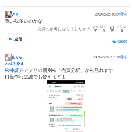
報告
ささ
2026/2/25 9:53
掲
買い残多いのかな
示
はい
いいえ
投資の参考になりましたか？
板
0
0
記
返信
No.
43999
事
報告
あらら
2026/2/24 21:10
掲
>>
43984
示
松井証券
アプリの個別株「売買分析」から見れます
板
口座作れば誰でも使えますよ
記
事