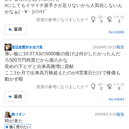
示
irにしてもイマイチ派手さが足りないから人気化しないん
板
かなぁ(⁠・⁠∀⁠・⁠)ｼﾗﾝｹﾄﾞ
記
はい
いいえ
投資の参考になりましたか？
事
3
2
返信
No.
44066
報告
底辺放置好き全力兎
2026/6/5 19:13
掲
薄い板に10:37:53の5000株の投げは何がしたかったんだ
示
ろ500万円程度だから個人かな
板
長めの下ヒゲと出来高微増に貢献
記
ここ1か月で出来高万株超えたのが4営業日だけで株価も
事
動かず暇
はい
いいえ
投資の参考になりましたか？
2
0
返信
No.
44064
報告
株リオン
2026/6/2 9:32
掲
時が来た
示
強く売りたい