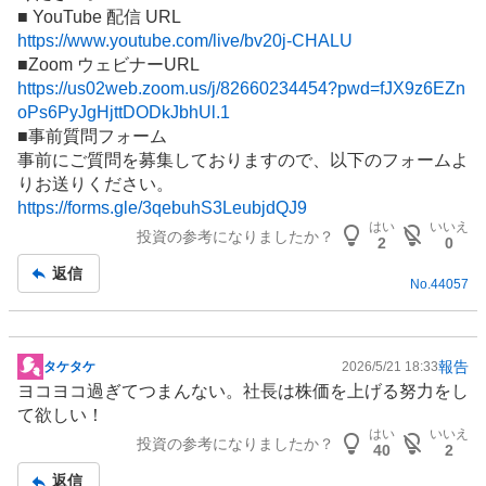
■ YouTube 配信 URL
https://www.youtube.com/live/bv20j-CHALU
■Zoom ウェビナーURL
https://us02web.zoom.us/j/82660234454?pwd=fJX9z6EZn
oPs6PyJgHjttDODkJbhUl.1
■事前質問フォーム
事前にご質問を募集しておりますので、以下のフォームよ
りお送りください。
https://forms.gle/3qebuhS3LeubjdQJ9
はい
いいえ
投資の参考になりましたか？
2
0
返信
No.
44057
報告
タケタケ
2026/5/21 18:33
掲
ヨコヨコ過ぎてつまんない。社長は株価を上げる努力をし
示
て欲しい！
板
はい
いいえ
投資の参考になりましたか？
記
40
2
事
返信