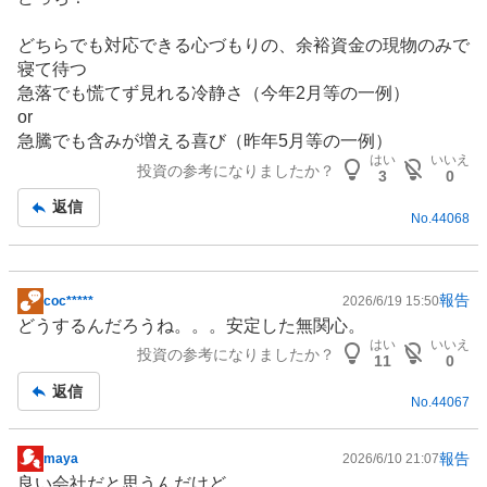
事
どちらでも対応できる心づもりの、余裕資金の現物のみで
寝て待つ
急落でも慌てず見れる冷静さ（今年2月等の一例）
or
急騰でも含みが増える喜び（昨年5月等の一例）
はい
いいえ
投資の参考になりましたか？
3
0
返信
No.
44068
報告
coc*****
2026/6/19 15:50
掲
どうするんだろうね。。。安定した無関心。
示
はい
いいえ
投資の参考になりましたか？
板
11
0
記
返信
No.
44067
事
報告
maya
2026/6/10 21:07
掲
良い会社だと思うんだけど