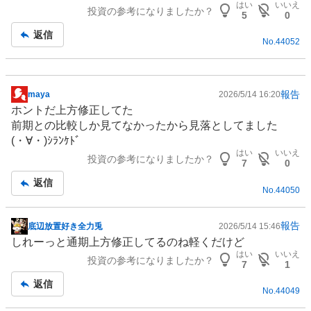
はい
いいえ
投資の参考になりましたか？
記
5
0
事
返信
No.
44052
報告
maya
2026/5/14 16:20
掲
ホントだ上方修正してた
示
前期との比較しか見てなかったから見落としてました
板
(⁠・⁠∀⁠・⁠)ｼﾗﾝｹﾄﾞ
記
はい
いいえ
投資の参考になりましたか？
事
7
0
返信
No.
44050
報告
底辺放置好き全力兎
2026/5/14 15:46
掲
しれーっと通期上方修正してるのね軽くだけど
示
はい
いいえ
投資の参考になりましたか？
板
7
1
記
返信
No.
44049
事