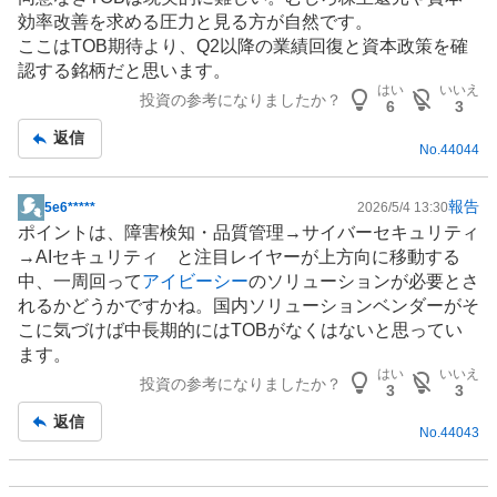
効率改善を求める圧力と見る方が自然です。
ここはTOB期待より、Q2以降の業績回復と資本政策を確
認する銘柄だと思います。
はい
いいえ
投資の参考になりましたか？
6
3
返信
No.
44044
報告
5e6*****
2026/5/4 13:30
掲
ポイントは、障害検知・品質管理→
サイバーセキュリティ
示
→AIセキュリティ と注目レイヤーが上方向に移動する
板
中、一周回って
アイビーシー
のソリューションが必要とさ
記
れるかどうかですかね。国内ソリューションベンダーがそ
事
こに気づけば中長期的にはTOBがなくはないと思ってい
ます。
はい
いいえ
投資の参考になりましたか？
3
3
返信
No.
44043