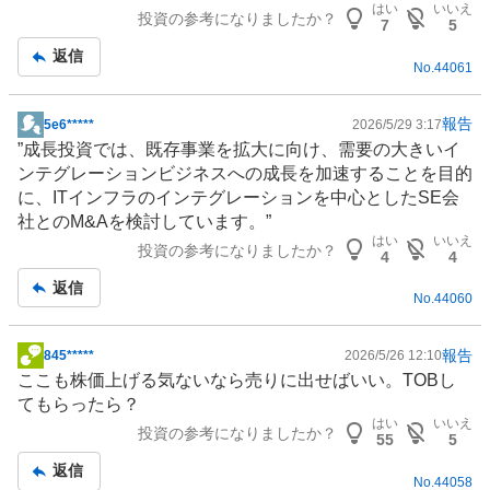
はい
いいえ
投資の参考になりましたか？
7
5
返信
No.
44061
報告
5e6*****
2026/5/29 3:17
掲
”成長投資では、既存事業を拡大に向け、需要の大きいイ
示
ンテグレーションビジネスへの成長を加速することを目的
板
に、IT
インフラ
のインテグレーションを中心としたSE会
記
社とのM&Aを検討しています。”
事
はい
いいえ
投資の参考になりましたか？
4
4
返信
No.
44060
報告
845*****
2026/5/26 12:10
掲
ここも株価上げる気ないなら売りに出せばいい。TOBし
示
てもらったら？
板
はい
いいえ
投資の参考になりましたか？
記
55
5
事
返信
No.
44058