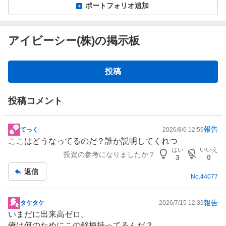
ポートフォリオ追加
アイビーシー(株)の掲示板
掲
投稿
示
板
投稿コメント
報告
てっく
2026/8/6 12:59
掲
ここはどうなってるのだ？誰か説明してくれつ
示
はい
いいえ
投資の参考になりましたか？
板
3
0
記
返信
No.
44077
事
報告
タケタケ
2026/7/15 12:39
掲
いまだに出来高ゼロ。
示
俺は何のためにこの銘柄持ってるんだ？