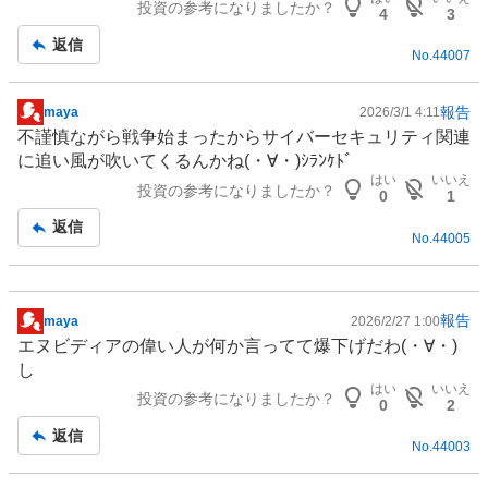
投資の参考になりましたか？
板
4
3
記
返信
No.
44007
事
報告
maya
2026/3/1 4:11
掲
不謹慎ながら戦争始まったから
サイバーセキュリティ
関連
示
に追い風が吹いてくるんかね(⁠・⁠∀⁠・⁠)ｼﾗﾝｹﾄﾞ
板
はい
いいえ
投資の参考になりましたか？
記
0
1
事
返信
No.
44005
報告
maya
2026/2/27 1:00
掲
エヌビディア
の偉い人が何か言ってて爆下げだわ(⁠・⁠∀⁠・⁠)
示
し
板
はい
いいえ
投資の参考になりましたか？
記
0
2
事
返信
No.
44003