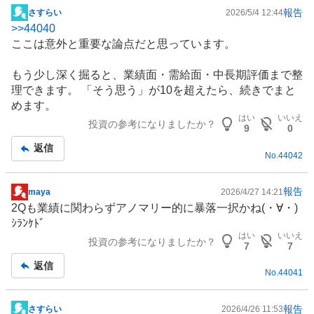
報告
さすらい
2026/5/4 12:44
掲
>>
44040
示
ここは意外と重要な論点だと思っています。
板
記
もう少し深く掘ると、業績面・需給面・中長期評価まで整
事
理できます。 「そう思う」が10を超えたら、続きでまと
めます。
はい
いいえ
投資の参考になりましたか？
9
0
返信
No.
44042
報告
maya
2026/4/27 14:21
掲
2Qも業績に関わらずアノマリー的に暴落一択かね(⁠・⁠∀⁠・⁠)
示
ｼﾗﾝｹﾄﾞ
板
はい
いいえ
投資の参考になりましたか？
記
7
7
事
返信
No.
44041
報告
さすらい
2026/4/26 11:53