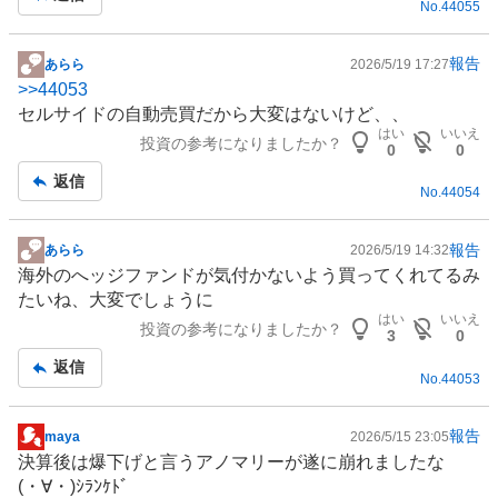
No.
44055
報告
あらら
2026/5/19 17:27
掲
>>
44053
示
セルサイドの自動売買だから大変はないけど、、
板
はい
いいえ
投資の参考になりましたか？
記
0
0
事
返信
No.
44054
報告
あらら
2026/5/19 14:32
掲
海外のへッジファンドが気付かないよう買ってくれてるみ
示
たいね、大変でしょうに
板
はい
いいえ
投資の参考になりましたか？
記
3
0
事
返信
No.
44053
報告
maya
2026/5/15 23:05
掲
決算後は爆下げと言うアノマリーが遂に崩れましたな
示
(⁠・⁠∀⁠・⁠)ｼﾗﾝｹﾄﾞ
板