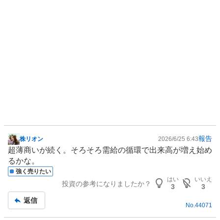
報告
株リオン
2026/6/25 6:43
掲
超薄商いが続く。そろそろ需給の循環で出来高が増え始め
示
るかな。
板
強く売りたい
記
はい
いいえ
投資の参考になりましたか？
事
3
3
返信
No.
44071