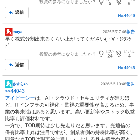
投資の参考になりましたか？
事
5
6
返信
No.
44046
報告
maya
2026/5/7 7:46
掲
早く株式分割出来るくらい上がってください(⁠・⁠∀⁠・⁠)ｼﾗﾝｹ
示
ﾄﾞ
板
はい
いいえ
投資の参考になりましたか？
記
24
4
事
返信
No.
44045
報告
さすらい
2026/5/6 10:48
掲
>>
44043
示
アイビーシー
は、AI・クラウド・セキュリティが進むほ
板
ど、IT
インフラ
の可視化・監視の重要性が高まるため、事
記
業の将来性はあると思います。高い更新率やストック収益
事
比率も評価材料です。
一方で、TOB期待は少し先走りだと思います。光通信の
保有比率上昇は注目ですが、創業者側の持株比率が高く、
同意なきTOBは現実的に難しい。むしろ株主還元や資本