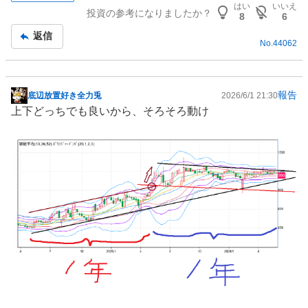
板
はい
いいえ
投資の参考になりましたか？
記
8
6
事
返信
No.
44062
報告
底辺放置好き全力兎
2026/6/1 21:30
掲
上下どっちでも良いから、そろそろ動け
示
板
記
事