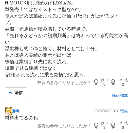
HIMOTOKIは月額5万円の
SaaS
。
記
単発売上ではなくストック型なので、
事
導入が進めば業績より先に評価（PER）が上がるタイ
プ。
実際、光通信が積み増している時点で、
「売れるかどうかの初期判断」は終わっている可能性が高
い。
浮動株も約15%と軽く、材料としては十分。
あとは導入実績の開示が出れば、
株価は業績より先に動く流れ。
短期で見る銘柄ではなく、
“評価される流れに乗る銘柄”だと思う。
はい
いいえ
投資の参考になりましたか？
8
2
返信
No.
44020
報告
蒼崎
2026/3/27 10:31
掲
材料出てるのね
示
はい
いいえ
投資の参考になりましたか？
板
3
0