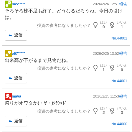
報告
845*****
2026/2/26 12:51
掲
そろそろ株不足も終了。どうなるだろうね。今日の引け
示
は。
板
はい
いいえ
投資の参考になりましたか？
記
0
1
事
返信
No.
44002
報告
e67*****
2026/2/25 13:52
掲
出来高が下がるまで見物だね。
示
はい
いいえ
投資の参考になりましたか？
板
1
0
記
返信
No.
44001
事
報告
maya
2026/2/25 11:53
掲
祭りがオワタか(⁠・⁠∀⁠・⁠)ｼﾗﾝｹﾄﾞ
示
はい
いいえ
投資の参考になりましたか？
板
2
3
記
返信
No.
44000
事