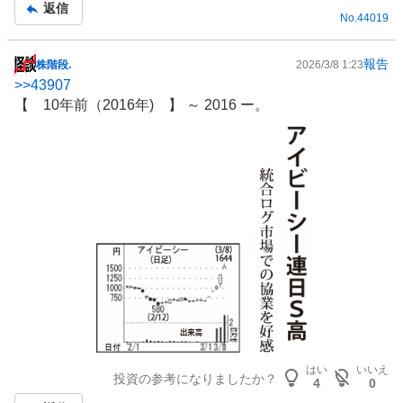
記
返信
No.
44019
事
報告
株階段.
2026/3/8 1:23
掲
>>
43907
示
【 10年前（2016年) 】 ～ 2016 ー。
板
記
事
はい
いいえ
投資の参考になりましたか？
4
0