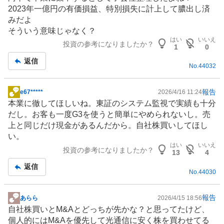
記
2023年一億円の有価損益、特別損失に計上して膿出し済
事
みだよ
そういう意味じゃなく？
はい
いいえ
投資の参考になりましたか？
1
0
返信
No.
44032
報告
e67*****
2026/4/16 11:24
掲
本業に徹してほしいね。東証のシステム監視で実績も十分
示
だし。お客も一度G3を使うと簡単にやめられないし。売
板
上と同じだけ現金があるんだから。自社株買いしてほし
記
い。
事
はい
いいえ
投資の参考になりましたか？
13
4
返信
No.
44030
報告
あらら
2026/4/15 18:56
掲
自社株買いとM&Aとどっちが先かな？と思ってたけど、
示
個人的にはM&Aを優先して光通信に安く株を買わせてる