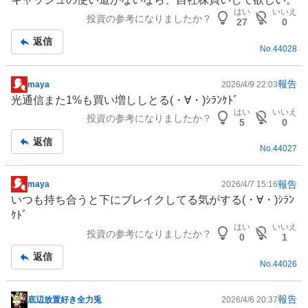
示
はい
いいえ
投資の参考になりましたか？
板
27
0
記
返信
No.
44028
事
報告
maya
2026/4/9 22:03
掲
光通信また1%も買い増ししとる(⁠・⁠∀⁠・⁠)ｼﾗﾝｹﾄﾞ
示
はい
いいえ
投資の参考になりましたか？
板
5
0
記
返信
No.
44027
事
報告
maya
2026/4/7 15:16
掲
いつも持ち合うと下にブレイクしてる気がする(⁠・⁠∀⁠・⁠)ｼﾗﾝ
示
ｹﾄﾞ
板
はい
いいえ
投資の参考になりましたか？
記
0
1
事
返信
No.
44026
報告
底辺放置好き全力兎
2026/4/6 20:37
掲