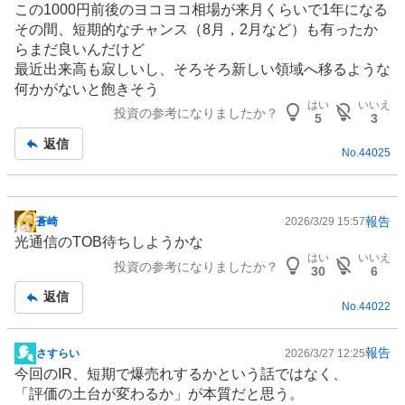
この1000円前後のヨコヨコ相場が来月くらいで1年になる
示
その間、短期的なチャンス（8月，2月など）も有ったか
板
らまだ良いんだけど
記
最近出来高も寂しいし、そろそろ新しい領域へ移るような
事
何かがないと飽きそう
はい
いいえ
投資の参考になりましたか？
5
3
返信
No.
44025
報告
蒼崎
2026/3/29 15:57
掲
光通信のTOB待ちしようかな
示
はい
いいえ
投資の参考になりましたか？
板
30
6
記
返信
No.
44022
事
報告
さすらい
2026/3/27 12:25
掲
今回の
IR
、短期で爆売れするかという話ではなく、
示
「評価の土台が変わるか」が本質だと思う。
板