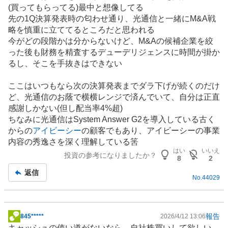
板
(買ってもらってる)最中と想像してる
記
先の1Q決算発表時の匂わせ通り、光通信と一緒にM&A戦
事
略を慎重に立ててるところだと思われる
今がどの段階かは分からないけど、M&Aの候補企業を絞
った後も財務を精査するデューデリジェンスに時間が掛か
るし、そこを手抜きはできない
ここはいつもなら次の決算発表までダラ下げが続くのだけ
ど、光通信のお蔭で横横レンジで済んでいて、自分は正直
感謝しかない(但し配当率4%超)
ちなみに光通信はSystem Answer G2を導入している古く
からの
アイビーシー
の顧客でもあり、アイビーシーの事業
内容の秀逸さを深く理解している筈
はい
いいえ
投資の参考になりましたか？
8
2
返信
No.
44029
報告
845*****
2026/4/12 13:06
掲
キャッシュの使い道がないなら、自社株買いして欲しい。