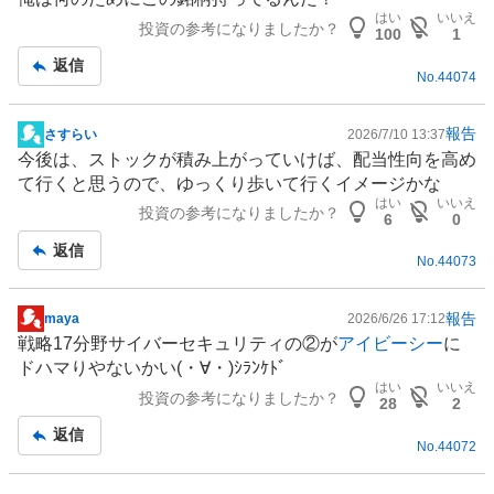
板
はい
いいえ
投資の参考になりましたか？
記
100
1
事
返信
No.
44074
報告
さすらい
2026/7/10 13:37
掲
今後は、ストックが積み上がっていけば、配当性向を高め
示
て行くと思うので、ゆっくり歩いて行くイメージかな
板
はい
いいえ
投資の参考になりましたか？
記
6
0
事
返信
No.
44073
報告
maya
2026/6/26 17:12
掲
戦略17分野
サイバーセキュリティ
の②が
アイビーシー
に
示
ドハマりやないかい(⁠・⁠∀⁠・⁠)ｼﾗﾝｹﾄﾞ
板
はい
いいえ
投資の参考になりましたか？
記
28
2
事
返信
No.
44072