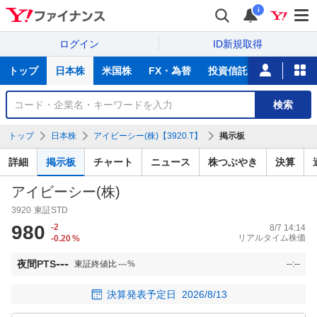
i
ログイン
ID新規取得
主
トップ
日本株
米国株
FX・為替
投資信託
ニュース
な
サ
銘
検索
ー
柄
ビ
を
トップ
日本株
アイビーシー(株)【3920.T】
掲示板
ス
検
索
詳細
掲示板
チャート
ニュース
株つぶやき
決算
アイビーシー(株)
3920
東証STD
980
-2
8/7 14:14
リアルタイム株価
-0.20
%
---
夜間PTS
東証終値比
---
%
--:--
決算発表予定日
2026/8/13