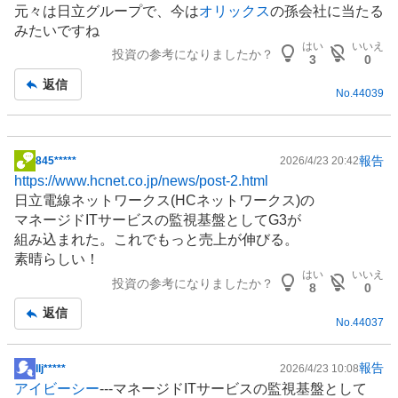
元々は日立グループで、今は
オリックス
の孫会社に当たる
板
みたいですね
記
はい
いいえ
投資の参考になりましたか？
事
3
0
返信
No.
44039
報告
845*****
2026/4/23 20:42
掲
https://www.hcnet.co.jp/news/post-2.html
示
日立電線ネットワークス(HCネットワークス)の
板
マネージドITサービスの監視基盤としてG3が
記
組み込まれた。これでもっと売上が伸びる。
事
素晴らしい！
はい
いいえ
投資の参考になりましたか？
8
0
返信
No.
44037
報告
​Ilj*****
2026/4/23 10:08
掲
アイビーシー
---マネージドITサービスの監視基盤として
示