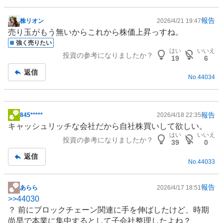
報告
株リオン
2026/4/21 19:47
掲
売り玉がもう無いからこれから株価上昇っすね。
示
強く売りたい
板
はい
いいえ
投資の参考になりましたか？
記
19
6
事
返信
No.
44034
報告
845*****
2026/4/18 22:35
掲
キャッシュリッチな会社だから自社株買いして欲しい。
示
はい
いいえ
投資の参考になりましたか？
板
39
0
記
返信
No.
44033
事
報告
あらら
2026/4/17 18:51
掲
>>
44030
示
？ 前に
ブロックチェーン
関連に手を伸ばしたけど、時期
板
尚早で本業に集中するとして子会社整理したよね？