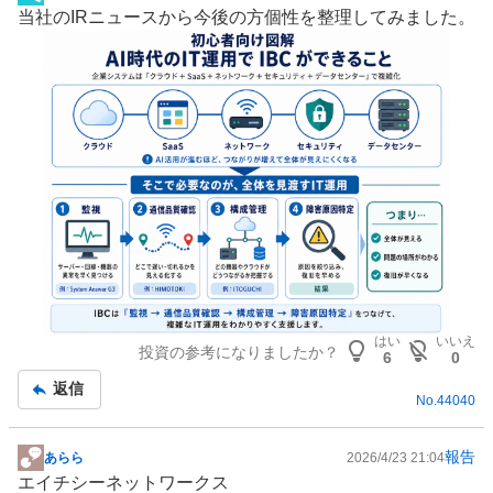
掲
当社のIRニュースから今後の方個性を整理してみました。
示
板
記
事
はい
いいえ
投資の参考になりましたか？
6
0
返信
No.
44040
報告
あらら
2026/4/23 21:04
掲
エイチシーネットワークス
示