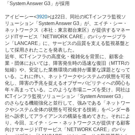
「System Answer G3」が採用
板
記
アイビーシー<
3920
>は22日、同社のICT
インフラ
監視ソ
事
リューション「System Answer G3」が、エイチ・シー・
ネットワークス（本社：東京都台東区）が提供するマネー
ジドITサービス「NETWORK CARE」のパッケージプラ
ン「LANCARE」に、サービスの品質を支える監視基盤と
して採用されたことを発表した。
近年、ICTインフラの高度化・複雑化を背景に、顧客企
業・団体においては、障害発生時の迅速な復旧（MTTRの
短縮）や、安定した業務環境の維持が重要な課題となって
いる。これに伴い、ネットワークやシステムの状態を可視
化し、障害の予兆を捉えるオブザーバビリティへの関心も
年々高まっている。このような市場ニーズを受け、同社は
ICTインフラ監視ソリューション「System Answer G3」
のさらなる機能強化と並行して、強みである「ネットワー
クやシステム全体の状態を可視化する技術」をベンダー各
社へ訴求してアライアンスの構築を進めてきた。それによ
り、今回、エイチ・シー・ネットワークスが提供する顧客
向けマネージドITサービス「NETWORK CARE」のパッ