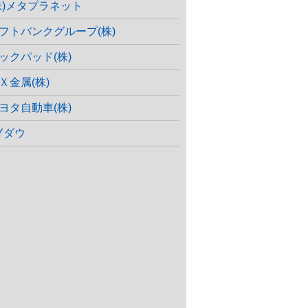
株)メタプラネット
フトバンクグループ(株)
ックパッド(株)
Ｘ金属(株)
ヨタ自動車(株)
Yダウ