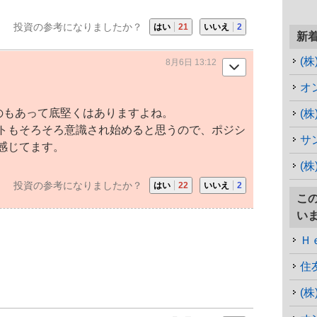
投資の参考になりましたか？
はい
21
いいえ
2
新
(
8月6日 13:12
オ
のもあって底堅くはありますよね。
(
トもそろそろ意識され始めると思うので、ポジシ
サ
感じてます。
(
投資の参考になりましたか？
はい
22
いいえ
2
こ
い
Ｈ
住
(