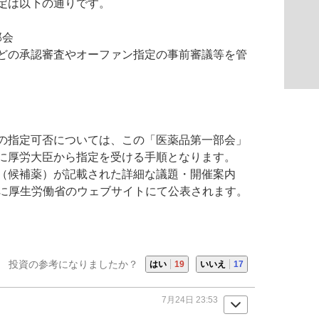
定は以下の通りです。
部会
どの承認審査やオーファン指定の事前審議等を管
の指定可否については、この「医薬品第一部会」
に厚労大臣から指定を受ける手順となります。
（候補薬）が記載された詳細な議題・開催案内
 に厚生労働省のウェブサイトにて公表されます。
投資の参考になりましたか？
はい
19
いいえ
17
7月24日 23:53