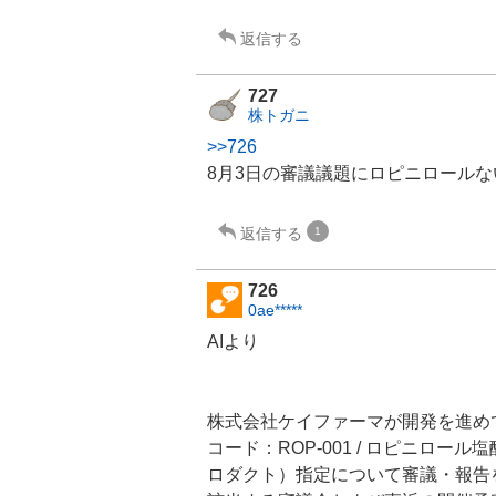
返信する
727
株トガニ
>>726
8月3日の審議議題にロピニロール
返信する
1
726
0ae*****
AIより
株式会社
ケイファーマ
が開発を進め
コード：ROP-001 / ロピニロ
ロダクト）指定について審議・報告