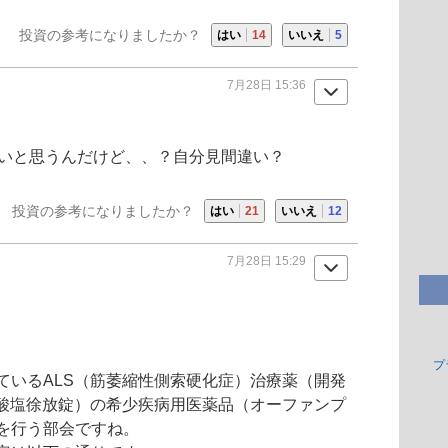
投資の参考になりましたか？
はい
14
いいえ
5
7月28日 15:36
ないと思うんだけど、、？自分見間違い？
投資の参考になりましたか？
はい
21
いいえ
12
7月28日 15:29
プ
ているALS（筋萎縮性側索硬化症）治療薬（開発
ール塩酸塩徐放錠）の希少疾病用医薬品（オーファンプ
を行う部会ですね。