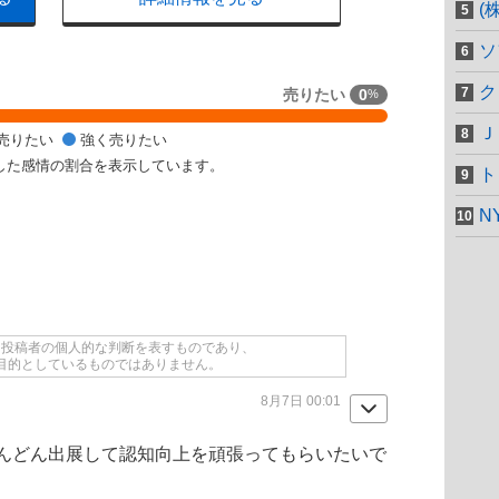
(
ソ
ク
売りたい
0
%
Ｊ
売りたい
強く売りたい
した感情の割合を表示しています。
ト
N
て投稿者の個人的な判断を表すものであり、
目的としているものではありません。
8月7日 00:01
んどん出展して認知向上を頑張ってもらいたいで