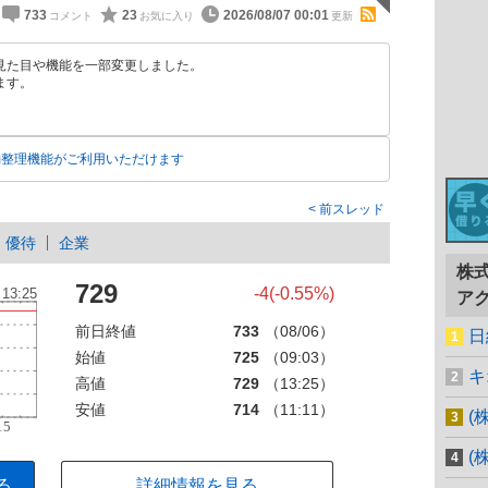
733
23
2026/08/07 00:01
見た目や機能を一部変更しました。
ます。
動整理機能がご利用いただけます
前スレッド
優待
企業
株
729
-4(-0.55%)
ア
前日終値
733
（08/06）
日
始値
725
（09:03）
キ
高値
729
（13:25）
安値
714
（11:11）
(
(
る
詳細情報を見る