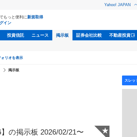
Yahoo! JAPAN
Dでもっと便利に
新規取得
グイン
投資信託
ニュース
掲示板
証券会社比較
不動産投資
フォリオを表示
】
掲示板
★
の掲示板 2026/02/21〜