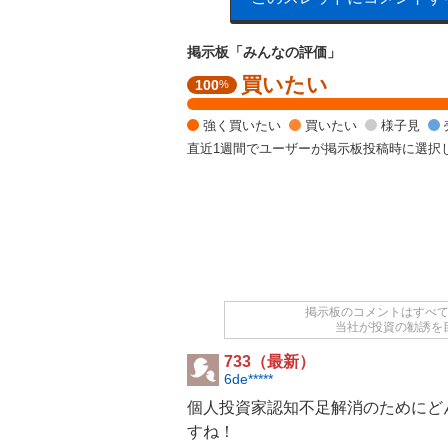
掲示板「みんなの評価」
買いたい
強
100
%
く
買
強く買いたい
買いたい
様子見
い
直近1週間でユーザーが掲示板投稿時に選択
た
い
1
0
0
%
掲示板のコメントはすべ
当社が投資の勧誘を
733（最新）
6de*****
個人投資家認知不足解消のためにど
すね！