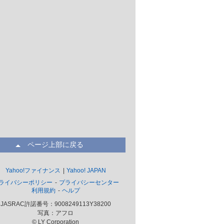
ページ上部に戻る
Yahoo!ファイナンス
Yahoo! JAPAN
ライバシーポリシー
プライバシーセンター
利用規約
ヘルプ
JASRAC許諾番号：9008249113Y38200
写真：アフロ
© LY Corporation