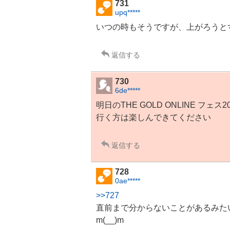
731
upq*****
いつの時もそうですが、上がろうとす
返信する
730
6de*****
明日のTHE GOLD ONLINE フェス20
行く方は楽しんできてください
返信する
728
0ae*****
>>727
直前まで分からないことがあるみた
m(__)m