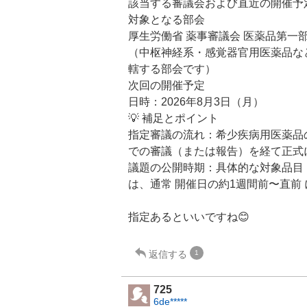
該当する審議会および直近の開催予
対象となる部会
厚生労働省 薬事審議会 医薬品第一
（中枢神経系・感覚器官用医薬品な
轄する部会です）
次回の開催予定
日時：2026年8月3日（月）
💡 補足とポイント
指定審議の流れ：希少疾病用医薬品
での審議（または報告）を経て正式
議題の公開時期：具体的な対象品目
は、通常 開催日の約1週間前〜直前
指定あるといいですね😊
返信する
1
725
6de*****