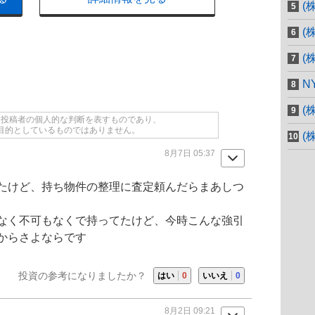
(
(
(
N
(
て投稿者の個人的な判断を表すものであり、
目的としているものではありません。
(
8月7日 05:37
たけど、持ち物件の整理に査定頼んだらまあしつ
なく不可もなくで持ってたけど、今時こんな強引
からさよならです
投資の参考になりましたか？
はい
0
いいえ
0
8月2日 09:21