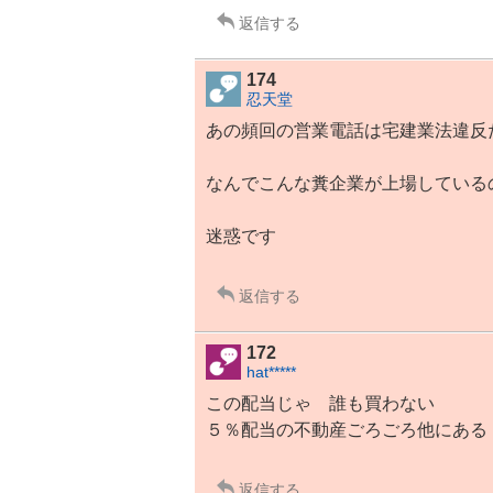
返信する
174
忍天堂
あの頻回の営業電話は宅建業法違反
なんでこんな糞企業が上場している
迷惑です
返信する
172
hat*****
この配当じゃ 誰も買わない
５％配当の
不動産
ごろごろ他にある
返信する