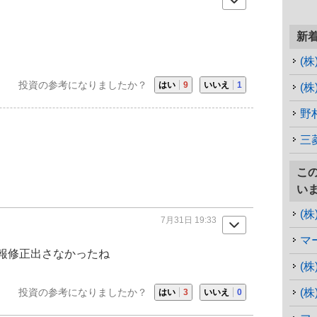
新
(
投資の参考になりましたか？
はい
9
いいえ
1
(
野
三
こ
い
(株
7月31日 19:33
マ
報修正出さなかったね
投資の参考になりましたか？
(
はい
3
いいえ
0