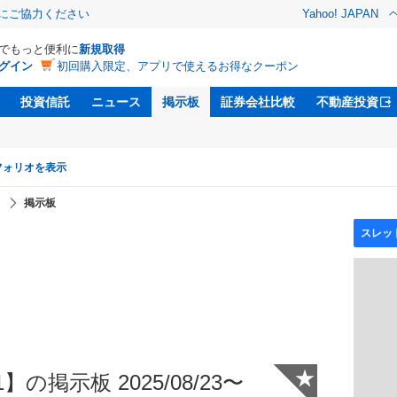
金にご協力ください
Yahoo! JAPAN
Dでもっと便利に
新規取得
グイン
初回購入限定、アプリで使えるお得なクーポン
投資信託
ニュース
掲示板
証券会社比較
不動産投資
フォリオを表示
】
掲示板
★
の掲示板 2025/08/23〜