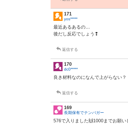
171
yos*****
最近あるあるの…
後だし反応でしょう❢
返信する
170
dc0*****
良き材料なのになんで上がらない？
返信する
169
長期保有でテンバガー
576で入りました🙌1000までお願いし