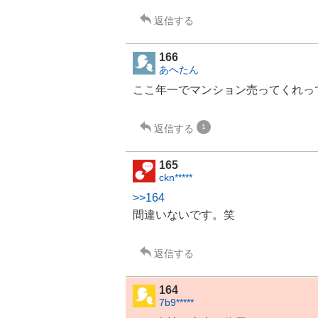
返信する
166
あへたん
ここ年一で
マンション
売ってくれっ
返信する
1
165
ckn*****
>>164
間違いないです。笑
返信する
164
7b9*****