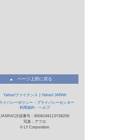
ページ上部に戻る
Yahoo!ファイナンス
Yahoo! JAPAN
ライバシーポリシー
プライバシーセンター
利用規約
ヘルプ
JASRAC許諾番号：9008249113Y38200
写真：アフロ
© LY Corporation