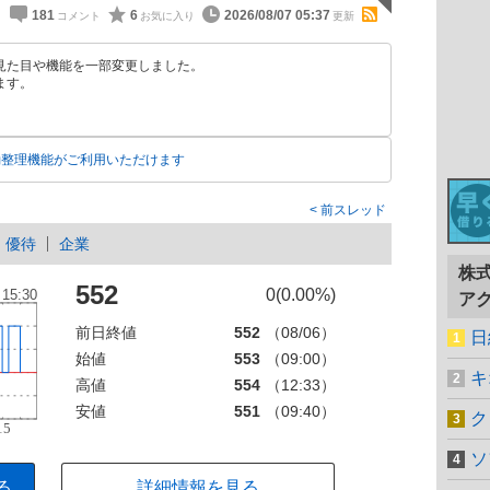
181
6
2026/08/07 05:37
見た目や機能を一部変更しました。
ます。
動整理機能がご利用いただけます
前スレッド
優待
企業
株
552
0(0.00%)
ア
前日終値
552
（08/06）
日
始値
553
（09:00）
キ
高値
554
（12:33）
安値
551
（09:40）
ク
ソ
る
詳細情報を見る