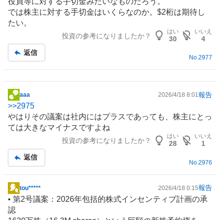
役員等に対する手切金みたいなものだろう。
示
では株主に対する手切金はいくらなのか。$2桁は期待し
板
たい。
記
はい
いいえ
投資の参考になりましたか？
事
30
4
返信
No.
2977
報告
aaa
2026/4/18 8:01
掲
>>
2975
示
やはりその議案は社内にはプラスであっても、株主にとっ
板
ては大きなマイナスですよね
記
はい
いいえ
投資の参考になりましたか？
事
28
1
返信
No.
2976
報告
tou*****
2026/4/18 0:15
掲
• 第2号議案：2026年包括的株式インセンティブ計画の承
示
認
板