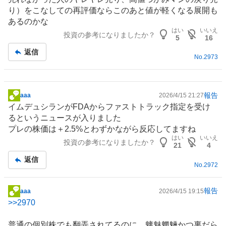
板
り）をこなしての再評価ならこのあと値が軽くなる展開も
記
あるのかな
事
はい
いいえ
投資の参考になりましたか？
5
16
返信
No.
2973
報告
aaa
2026/4/15 21:27
掲
イムデュシランがFDAからファストトラック指定を受け
示
るというニュースが入りました
板
プレの株価は＋2.5%とわずかながら反応してますね
記
はい
いいえ
投資の参考になりましたか？
事
21
4
返信
No.
2972
報告
aaa
2026/4/15 19:15
掲
>>
2970
示
板
普通の個別株でも翻弄されてるのに、魑魅魍魎かつ裏だら