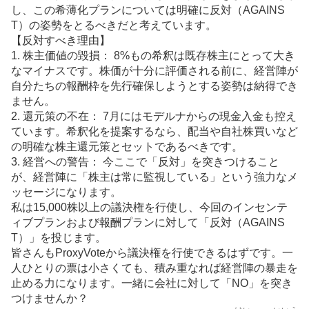
し、この希薄化プランについては明確に反対（AGAINS
T）の姿勢をとるべきだと考えています。
【反対すべき理由】
1. 株主価値の毀損： 8%もの希釈は既存株主にとって大き
なマイナスです。株価が十分に評価される前に、経営陣が
自分たちの報酬枠を先行確保しようとする姿勢は納得でき
ません。
2. 還元策の不在： 7月にはモデルナからの現金入金も控え
ています。希釈化を提案するなら、配当や自社株買いなど
の明確な株主還元策とセットであるべきです。
3. 経営への警告： 今ここで「反対」を突きつけること
が、経営陣に「株主は常に監視している」という強力なメ
ッセージになります。
私は15,000株以上の議決権を行使し、今回のインセンテ
ィブプランおよび報酬プランに対して「反対（AGAINS
T）」を投じます。
皆さんもProxyVoteから議決権を行使できるはずです。一
人ひとりの票は小さくても、積み重なれば経営陣の暴走を
止める力になります。一緒に会社に対して「NO」を突き
つけませんか？