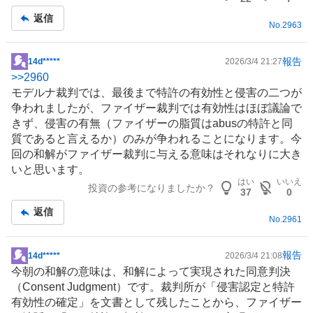
返信
No.
2963
報告
14d*****
2026/3/4 21:27
掲
>>
2960
示
モデルナ裁判では、最後まで
特許
の有効性と侵害の二つが
板
争われましたが、ファイザー裁判では有効性はほぼ議論で
記
きず、侵害の有無（ファイザーの脂質はabusの特許と同
事
質であると言えるか）のみが争われることになります。今
回の和解がファイザー裁判に与える意味はそれなりに大き
いと思います。
はい
いいえ
投資の参考になりましたか？
37
0
返信
No.
2961
報告
14d*****
2026/3/4 21:08
掲
今朝の和解の意味は、和解によって実現された同意判決
示
（Consent Judgment）です。裁判所が「侵害認定と
特許
板
有効性の確定」を文書として残したことから、ファイザー
記