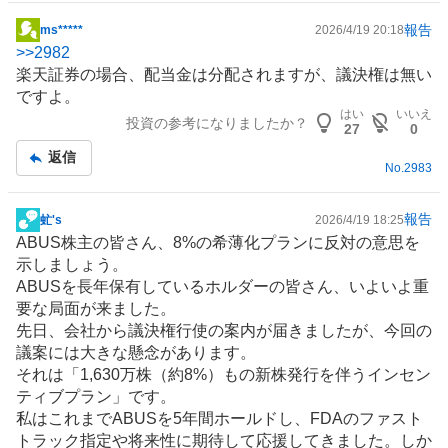
報告
ms*****
2026/4/19 20:18
掲
>>
2982
示
楽天証券の場合、配当金は分配されますが、議決権は無い
板
ですよ。
記
はい
いいえ
投資の参考になりましたか？
事
27
0
返信
No.
2983
報告
虻's
2026/4/19 18:25
掲
ABUS株主の皆さん、8%の希薄化プランに反対の意思を
示
示しましょう。
板
ABUSを長年保有しているホルダーの皆さん、いよいよ重
記
要な局面が来ました。
事
先日、会社から議決権行使の案内が届きましたが、今回の
議案には大きな懸念があります。
それは「1,630万株（約8%）もの新株発行を伴うインセン
ティブプラン」です。
私はこれまでABUSを5年間ホールドし、FDAのファスト
トラック指定や将来性に期待して応援してきました。しか