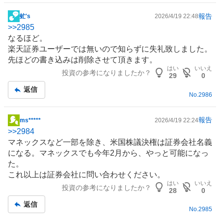
報告
虻's
2026/4/19 22:48
掲
>>
2985
示
なるほど。
板
楽天証券ユーザーでは無いので知らずに失礼致しました。
記
先ほどの書き込みは削除させて頂きます。
事
はい
いいえ
投資の参考になりましたか？
29
0
返信
No.
2986
報告
ms*****
2026/4/19 22:24
掲
>>
2984
示
マネックスなど一部を除き、米国株議決権は証券会社名義
板
になる。マネックスでも今年2月から、やっと可能になっ
記
た。
事
これ以上は証券会社に問い合わせください。
はい
いいえ
投資の参考になりましたか？
28
0
返信
No.
2985