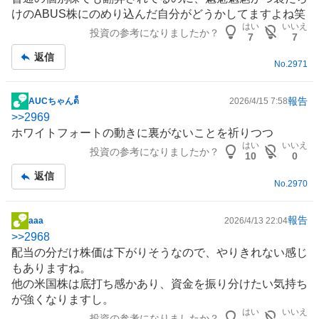
記
けのABUS株にのめり込んだ自分がどうかしてますよね笑
事
はい
いいえ
投資の参考になりましたか？
7
7
返信
No.
2971
報告
AUCちゃんด็็็็็็็็็
2026/4/15 7:58
掲
>>
2969
示
ホワイトフォートの動きに裏がないことを祈りつつ
板
はい
いいえ
投資の参考になりましたか？
記
10
0
事
返信
No.
2970
報告
aaa
2026/4/13 22:04
掲
>>
2968
示
配当の分だけ株価は下がりそうなので、やりきれない感じ
板
もありますね。
記
他の米国株は底打ち感かあり、資金を振り分けたい気持ち
事
が強くなりますし。
はい
いいえ
投資の参考になりましたか？