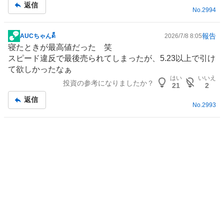
記
返信
No.
2994
事
報告
AUCちゃんด็็็็็็็็็
2026/7/8 8:05
掲
寝たときが最高値だった 笑
示
スピード違反で最後売られてしまったが、5.23以上で引け
板
て欲しかったなぁ
記
はい
いいえ
投資の参考になりましたか？
事
21
2
返信
No.
2993