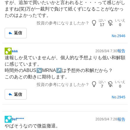
すが、追加で買いたいかと言われると・・・って感じがし
ますね(笑)万が一裁判で負けて紙くずになることがなかっ
たのはよかったです。
はい
いいえ
投資の参考になりましたか？
17
0
返信
No.
2946
報告
aaa
2026/3/4 7:30
掲
速報しか見ていませんが、個人的な予想よりも低い和解額
示
に感じています。
板
時間外のABUS↘MRNA↗は予想外の和解だから？
記
このあとの動きに期待します。
事
はい
いいえ
投資の参考になりましたか？
7
0
返信
No.
2945
報告
9ef*****
2026/3/4 7:28
掲
やばそうなので微益撤退。
示