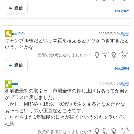
返信
No.
2965
報告
tou*****
2026/3/5 9:04
掲
ギャンブル
株だという本質を考えるとアヤがつきすぎたと
示
いうことかな
板
はい
いいえ
投資の参考になりましたか？
記
7
27
事
返信
No.
2964
報告
aaa
2026/3/5 7:26
掲
和解後最初の取引日、市場全体の押し上げもあってか何と
示
かプラスに戻しました。
板
しかし、MRNA＋16%、ROIV＋6% を見るとなんだかな
記
ぁ〜っというのが正直なところです。
事
これからまた1年我慢の日々が続くというのもツラいです
ね笑
はい
いいえ
投資の参考になりましたか？
22
7