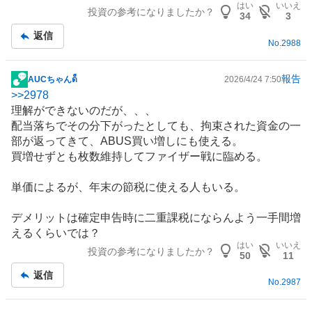
はい
いいえ
投資の参考になりましたか？
34
3
返信
No.
2988
報告
AUCちゃんด็็็็็็็็็
2026/4/24 7:50
掲
>>
2978
示
理解ができないのだが、、、
板
配当落ちでその分下がったとしても、拘束された資金の一
記
部が返ってきて、ABUS買い増しにも使える。
事
買増せずとも枚数維持してファイザー戦に臨める。
単価によるが、年末の節税に使える人もいる。
デメリットは確定申告時に二重課税にならんよう一手間増
えるくらいでは？
はい
いいえ
投資の参考になりましたか？
50
11
返信
No.
2987