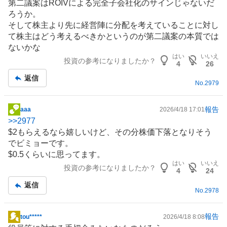
第二議案はROIVによる完全子会社化のサインじゃないだ
ろうか。
そして株主より先に経営陣に分配を考えていることに対し
て株主はどう考えるべきかというのが第二議案の本質では
ないかな
はい
いいえ
投資の参考になりましたか？
4
26
返信
No.
2979
報告
aaa
2026/4/18 17:01
掲
>>
2977
示
$2もらえるなら嬉しいけど、その分株価下落となりそう
板
でビミョーです。
記
$0.5くらいに思ってます。
事
はい
いいえ
投資の参考になりましたか？
4
24
返信
No.
2978
報告
tou*****
2026/4/18 8:08
掲