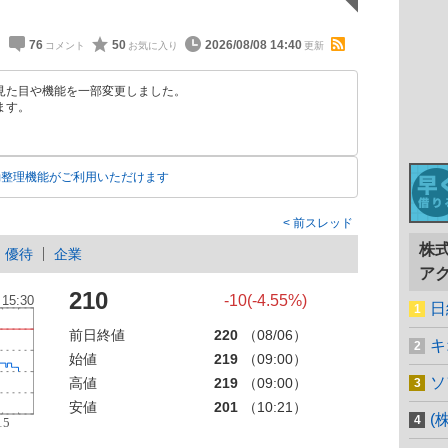
76
50
2026/08/08 14:40
見た目や機能を一部変更しました。
ます。
動整理機能がご利用いただけます
前スレッド
株
優待
企業
ア
210
-10(-4.55%)
日
前日終値
220
（08/06）
キ
始値
219
（09:00）
ソ
高値
219
（09:00）
安値
201
（10:21）
(