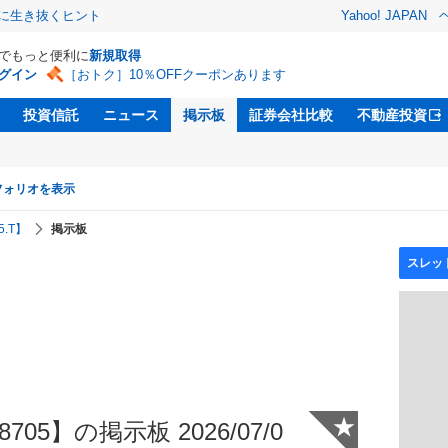
クに生き抜くヒント
Yahoo! JAPAN
Dでもっと便利に
新規取得
グイン
［おトク］10％OFFクーポンあります
投資信託
ニュース
掲示板
証券会社比較
不動産投資
フォリオを表示
.T】
掲示板
★
05】の掲示板 2026/07/0