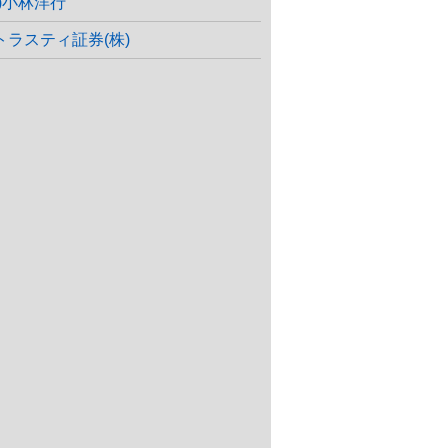
株)小林洋行
トラスティ証券(株)