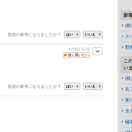
新
(
投資の参考になりましたか？
はい
0
いいえ
0
ス
野
8月8日 05:25
強く買いたい
こ
い
(
投資の参考になりましたか？
はい
8
いいえ
0
丸
東
水
極