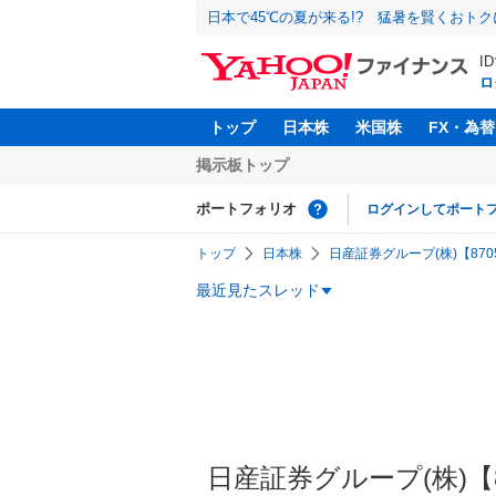
日本で45℃の夏が来る!? 猛暑を賢くおト
I
ロ
トップ
日本株
米国株
FX・為替
掲示板トップ
ポートフォリオ
ログインしてポート
トップ
日本株
日産証券グループ(株)【8705
最近見たスレッド
日産証券グループ(株)【87