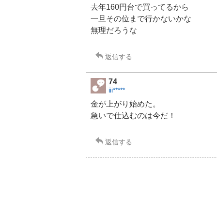
%
去年160円台で買ってるから
,
一旦その位まで行かないかな
様
無理だろうな
子
見
3
返信する
7
.
5
74
%
iii*****
金が上がり始めた。
急いで仕込むのは今だ！
返信する