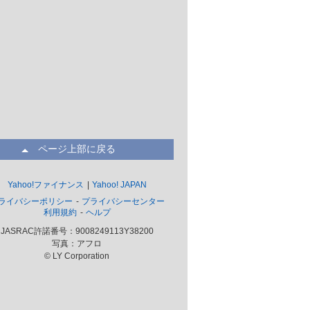
ページ上部に戻る
Yahoo!ファイナンス
Yahoo! JAPAN
ライバシーポリシー
プライバシーセンター
利用規約
ヘルプ
JASRAC許諾番号：9008249113Y38200
写真：アフロ
© LY Corporation