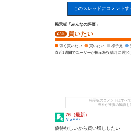
このスレッドにコメントす
掲示板「みんなの評価」
買いたい
強
63
%
く
買
強く買いたい
買いたい
様子見
い
直近1週間でユーザーが掲示板投稿時に選択
た
い
5
0
%
,
買
い
た
掲示板のコメントはすべ
当社が投資の勧誘を
い
1
76（最新）
2
31e*****
.
優待欲しいから買い増ししたい
5