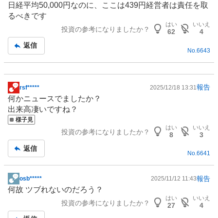
日経平均50,000円なのに、ここは439円経営者は責任を取
示
るべきです
板
はい
いいえ
投資の参考になりましたか？
記
62
4
事
返信
No.
6643
報告
rsf*****
2025/12/18 13:31
掲
何かニュースでましたか？
示
出来高凄いですね？
板
様子見
記
はい
いいえ
投資の参考になりましたか？
事
8
3
返信
No.
6641
報告
osb*****
2025/11/12 11:43
掲
何故 ツブれないのだろう？
示
はい
いいえ
投資の参考になりましたか？
板
27
4
記