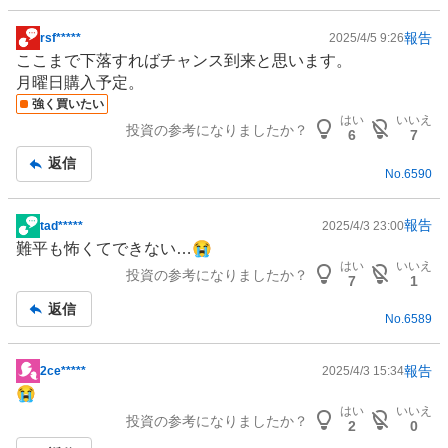
報告
rsf*****
2025/4/5 9:26
掲
ここまで下落すればチャンス到来と思います。
示
月曜日購入予定。
板
強く買いたい
記
はい
いいえ
投資の参考になりましたか？
事
6
7
返信
No.
6590
報告
tad*****
2025/4/3 23:00
掲
難平も怖くてできない…😭
示
はい
いいえ
投資の参考になりましたか？
板
7
1
記
返信
No.
6589
事
報告
2ce*****
2025/4/3 15:34
掲
😭
示
はい
いいえ
投資の参考になりましたか？
板
2
0
記