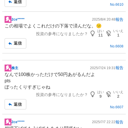
返信
No.
6610
事
報告
2ce*****
2025/8/4 20:48
掲
この相場でよくこれだけの下落で済んだな。😕
示
はい
いいえ
投資の参考になりましたか？
板
11
1
記
返信
No.
6608
事
報告
株主
2025/7/24 19:31
掲
なんで100株かっただけで50円あがるんだよ
示
pts
板
ぼったくりすぎじゃね
記
はい
いいえ
投資の参考になりましたか？
事
9
2
返信
No.
6607
報告
2ce*****
2025/7/7 22:22
掲