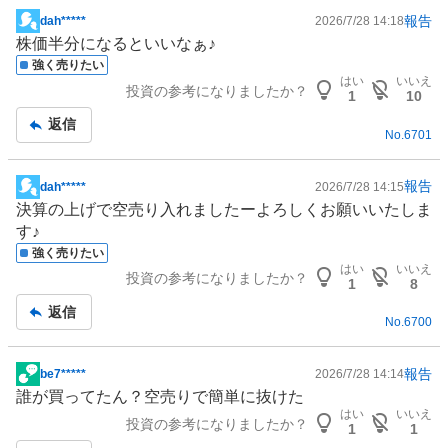
い
報告
dah*****
2026/7/28 14:18
掲
0
株価半分になるといいなぁ♪
示
%
強く売りたい
板
はい
いいえ
、
投資の参考になりましたか？
記
1
10
様
事
返信
子
No.
6701
見
0
報告
dah*****
2026/7/28 14:15
%
掲
決算の上げで空売り入れましたーよろしくお願いいたしま
、
示
す♪
売
板
強く売りたい
り
記
はい
いいえ
投資の参考になりましたか？
た
事
1
8
い
返信
No.
6700
0
%
、
報告
be7*****
2026/7/28 14:14
掲
強
誰が買ってたん？空売りで簡単に抜けた
示
く
はい
いいえ
投資の参考になりましたか？
板
1
1
売