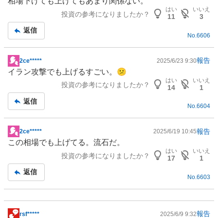
相場下げても上げてもあまり関係ない。
示
はい
いいえ
投資の参考になりましたか？
板
11
3
記
返信
No.
6606
事
報告
2ce*****
2025/6/23 9:30
掲
イラン攻撃でも上げるすごい。😕
示
はい
いいえ
投資の参考になりましたか？
板
14
1
記
返信
No.
6604
事
報告
2ce*****
2025/6/19 10:45
掲
この相場でも上げてる。流石だ。
示
はい
いいえ
投資の参考になりましたか？
板
17
1
記
返信
No.
6603
事
報告
rsf*****
2025/6/9 9:32