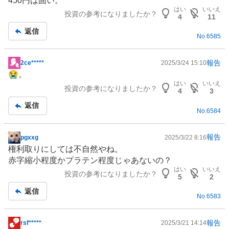
450円は固い。
板
はい
いいえ
投資の参考になりましたか？
記
4
11
事
返信
No.
6585
報告
2ce*****
2025/3/24 15:10
掲
😭。
示
はい
いいえ
投資の参考になりましたか？
板
4
3
記
返信
No.
6584
事
報告
pgxxg
2025/3/22 8:16
掲
権利取りにしては不自然やね。
示
赤字縮小程度かプラテン程度じゃあないの？
板
はい
いいえ
投資の参考になりましたか？
記
5
2
事
返信
No.
6583
報告
rsf*****
2025/3/21 14:14
掲