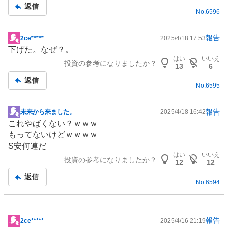
記
返信
No.
6596
事
報告
2ce*****
2025/4/18 17:53
掲
下げた。なぜ？。
示
はい
いいえ
投資の参考になりましたか？
板
13
6
記
返信
No.
6595
事
報告
未来から来ました。
2025/4/18 16:42
掲
これやばくない？ｗｗｗ
示
もってないけどｗｗｗｗ
板
S安何連だ
記
はい
いいえ
投資の参考になりましたか？
事
12
12
返信
No.
6594
報告
2ce*****
2025/4/16 21:19
掲