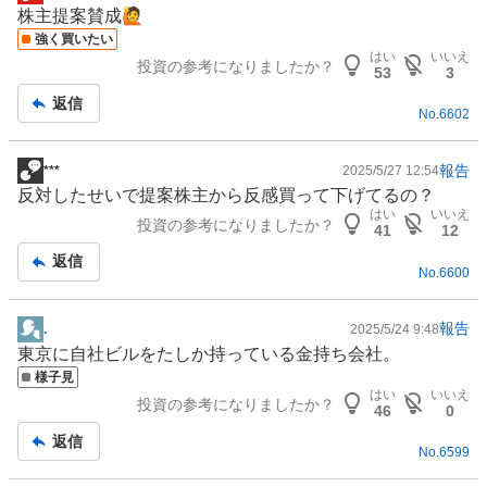
掲
株主提案賛成🙋
示
強く買いたい
板
はい
いいえ
投資の参考になりましたか？
記
53
3
事
返信
No.
6602
報告
***
2025/5/27 12:54
掲
反対したせいで提案株主から反感買って下げてるの？
示
はい
いいえ
投資の参考になりましたか？
板
41
12
記
返信
No.
6600
事
報告
.
2025/5/24 9:48
掲
東京に自社ビルをたしか持っている金持ち会社。
示
様子見
板
はい
いいえ
投資の参考になりましたか？
記
46
0
事
返信
No.
6599