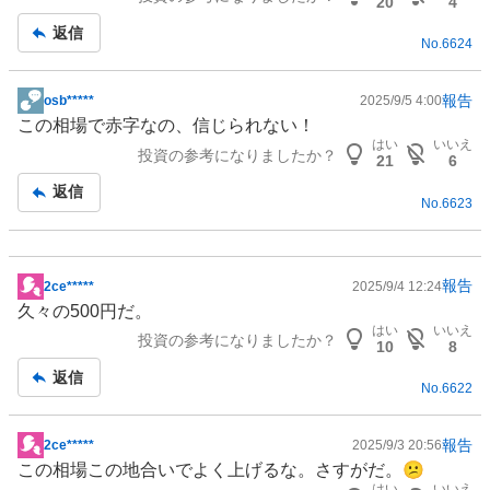
20
4
記
返信
No.
6624
事
報告
osb*****
2025/9/5 4:00
掲
この相場で赤字なの、信じられない！
示
はい
いいえ
投資の参考になりましたか？
板
21
6
記
返信
No.
6623
事
報告
2ce*****
2025/9/4 12:24
掲
久々の500円だ。
示
はい
いいえ
投資の参考になりましたか？
板
10
8
記
返信
No.
6622
事
報告
2ce*****
2025/9/3 20:56
掲
この相場この地合いでよく上げるな。さすがだ。😕
示
はい
いいえ