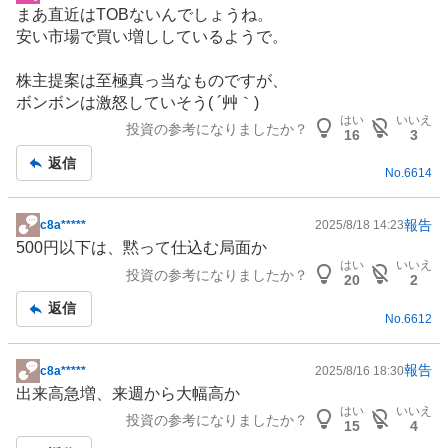
掲
まあ直近はTOBないんでしょうね。
示
安い市場で買い増ししているようで。
板
記
株主提案は至極真っ当なものですが、
事
ボンボンは激怒していそう( ´艸｀)
はい
いいえ
投資の参考になりましたか？
16
3
返信
No.
6614
報告
c8a*****
2025/8/18 14:23
掲
500円以下は、黙って仕込む局面か
示
はい
いいえ
投資の参考になりましたか？
板
20
2
記
返信
No.
6612
事
報告
c8a*****
2025/8/16 18:30
掲
出来高急増、来週から大幅高か
示
はい
いいえ
投資の参考になりましたか？
板
15
4
記