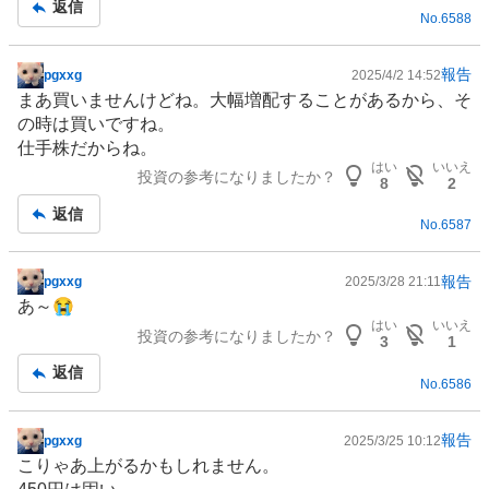
返信
No.
6588
事
報告
pgxxg
2025/4/2 14:52
掲
まあ買いませんけどね。大幅増配することがあるから、そ
示
の時は買いですね。
板
仕手株だからね。
記
はい
いいえ
投資の参考になりましたか？
事
8
2
返信
No.
6587
報告
pgxxg
2025/3/28 21:11
掲
あ～😭
示
はい
いいえ
投資の参考になりましたか？
板
3
1
記
返信
No.
6586
事
報告
pgxxg
2025/3/25 10:12
掲
こりゃあ上がるかもしれません。
示