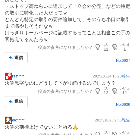
板
・ストップ高ねらいに追加して「立会外分売」などの特定
記
の取引に特化した人だってｗ
事
どんどん特定の取引の要件追加して、そのうち小口の取引
まで増やしそうだなｗ
はっきりホームページに記載するってことは相当この手の
客抱えてるんだろｗ
はい
いいえ
投資の参考になりましたか？
12
1
返信
No.
6637
報告
rsf*****
2025/10/24 13:20
掲
決算黒字なのにどうして下がり続けるのでしょう？
示
はい
いいえ
投資の参考になりましたか？
板
12
11
記
返信
No.
6636
事
報告
dic*****
2025/10/23 9:56
掲
決算の期待上げでないこと祈る🙏
示
はい
いいえ