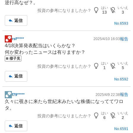
逆行高なぜ？。
示
はい
いいえ
投資の参考になりましたか？
板
13
3
記
返信
No.
6593
事
報告
rsf*****
2025/4/10 16:03
掲
4/18決算発表配当はいくらかな？
示
何か変わったニュースは有りますか？
板
様子見
記
はい
いいえ
投資の参考になりましたか？
事
1
5
返信
No.
6592
報告
f79*****
2025/4/9 22:38
掲
久々に覗きに来たら世紀末みたいな株価になっててワロ
示
タ。
板
はい
いいえ
投資の参考になりましたか？
記
6
2
事
返信
No.
6591