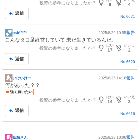
投資の参考になりましたか？
板
8
4
記
返信
No.
6621
事
報告
osb*****
2025/8/29 10:55
掲
こんなタコ足経営していて 未だ生きているんだ。
示
はい
いいえ
投資の参考になりましたか？
板
17
2
記
返信
No.
6620
事
報告
いけいけー
2025/8/25 14:16
掲
何があった？？
示
強く買いたい
板
はい
いいえ
投資の参考になりましたか？
記
14
3
事
返信
No.
6616
報告
妖精さん
2025/8/23 10:06