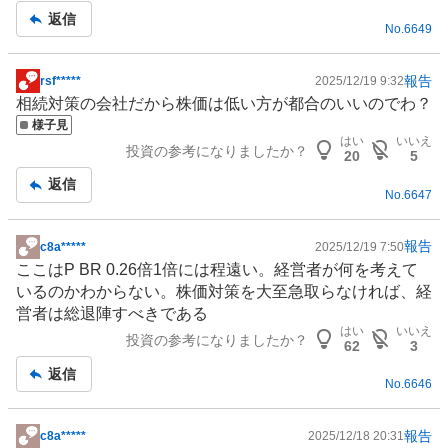
返信
No.
6649
報告
rsf*****
2025/12/19 9:32
掲
相続対策の会社だから株価は低い方が都合のいいのでわ？
示
様子見
板
はい
いいえ
投資の参考になりましたか？
記
20
5
事
返信
No.
6647
報告
c8a*****
2025/12/19 7:50
掲
ここはP BR 0.26倍1倍には程遠い。経営者が何を考えて
示
いるのかわからない。株価対策を大至急取らなければ、経
板
営者は総退陣すべきである
記
はい
いいえ
投資の参考になりましたか？
事
62
3
返信
No.
6646
報告
c8a*****
2025/12/18 20:31
掲