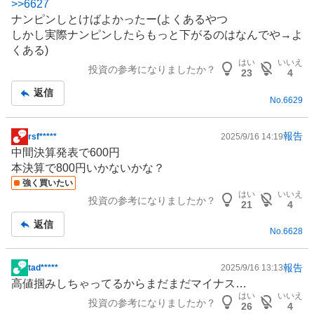
>>
6627
示
ナンピンしとけばよかったー(よくあるやつ
板
しかし実際ナンピンしたらもっと下がるのはなんでや→よ
記
くある)
事
はい
いいえ
投資の参考になりましたか？
23
4
返信
No.
6629
報告
rsf*****
2025/9/16 14:19
掲
中間決算発表で600円
示
本決算で800円いかないかな？
板
強く買いたい
記
はい
いいえ
投資の参考になりましたか？
事
21
4
返信
No.
6628
報告
tad*****
2025/9/16 13:13
掲
高値掴みしちゃってるからまだまだマイナス…
示
はい
いいえ
投資の参考になりましたか？
板
26
4