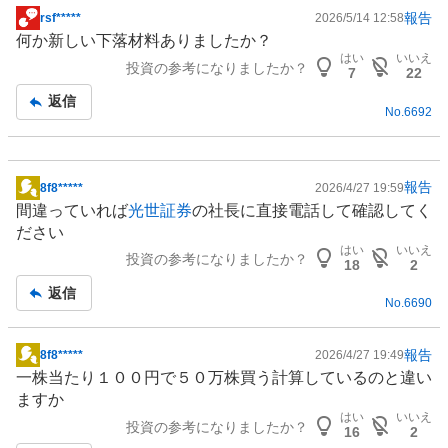
報告
rsf*****
2026/5/14 12:58
掲
何か新しい下落材料ありましたか？
示
はい
いいえ
投資の参考になりましたか？
板
7
22
記
返信
No.
6692
事
報告
8f8*****
2026/4/27 19:59
掲
間違っていれば
光世証券
の社長に直接電話して確認してく
示
ださい
板
はい
いいえ
投資の参考になりましたか？
記
18
2
事
返信
No.
6690
報告
8f8*****
2026/4/27 19:49
掲
一株当たり１００円で５０万株買う計算しているのと違い
示
ますか
板
はい
いいえ
投資の参考になりましたか？
記
16
2