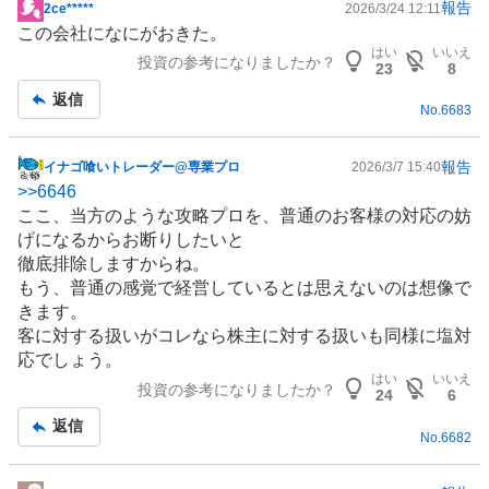
報告
2ce*****
2026/3/24 12:11
掲
この会社になにがおきた。
示
はい
いいえ
投資の参考になりましたか？
板
23
8
記
返信
No.
6683
事
報告
イナゴ喰いトレーダー@専業プロ
2026/3/7 15:40
掲
>>
6646
示
ここ、当方のような攻略プロを、普通のお客様の対応の妨
板
げになるからお断りしたいと
記
徹底排除しますからね。
事
もう、普通の感覚で経営しているとは思えないのは想像で
きます。
客に対する扱いがコレなら株主に対する扱いも同様に塩対
応でしょう。
はい
いいえ
投資の参考になりましたか？
24
6
返信
No.
6682