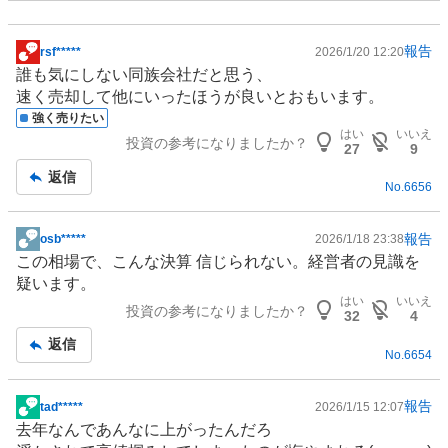
報告
rsf*****
2026/1/20 12:20
掲
誰も気にしない同族会社だと思う、
示
速く売却して他にいったほうが良いとおもいます。
板
強く売りたい
記
はい
いいえ
投資の参考になりましたか？
事
27
9
返信
No.
6656
報告
osb*****
2026/1/18 23:38
掲
この相場で、こんな決算 信じられない。経営者の見識を
示
疑います。
板
はい
いいえ
投資の参考になりましたか？
記
32
4
事
返信
No.
6654
報告
tad*****
2026/1/15 12:07
掲
去年なんであんなに上がったんだろ
示