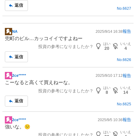
記
返信
No.
6627
事
報告
NA
2025/9/14 16:38
掲
兜町のビル…カッコイイですよねー
示
はい
いいえ
投資の参考になりましたか？
板
20
4
記
返信
No.
6626
事
報告
2ce*****
2025/9/10 17:12
掲
こーなると高くて買えねーな。
示
はい
いいえ
投資の参考になりましたか？
板
8
14
記
返信
No.
6625
事
報告
2ce*****
2025/9/5 10:36
掲
強いな。😕
示
はい
いいえ
投資の参考になりましたか？
板