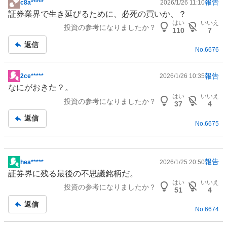
報告
c8a*****
2026/1/26 11:10
掲
証券業界で生き延びるために、必死の買いか、？
示
はい
いいえ
投資の参考になりましたか？
板
110
7
記
返信
No.
6676
事
報告
2ce*****
2026/1/26 10:35
掲
なにがおきた？。
示
はい
いいえ
投資の参考になりましたか？
板
37
4
記
返信
No.
6675
事
報告
hea*****
2026/1/25 20:50
掲
証券界に残る最後の不思議銘柄だ。
示
はい
いいえ
投資の参考になりましたか？
板
51
4
記
返信
No.
6674
事