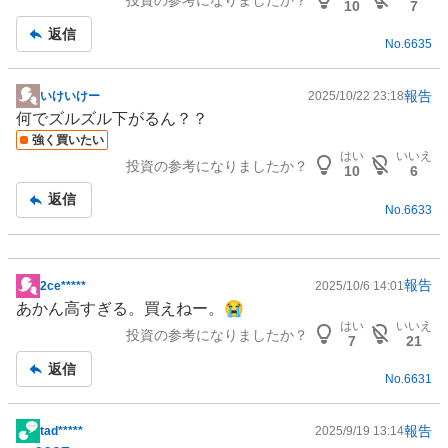
投資の参考になりましたか？
板
10
7
記
返信
No.
6635
事
報告
いけいけー
2025/10/22 23:18
掲
何でズルズル下がるん？？
示
強く買いたい
板
はい
いいえ
投資の参考になりましたか？
記
10
6
事
返信
No.
6633
報告
2ce*****
2025/10/6 14:01
掲
あかん高すぎる。買えねー。😭
示
はい
いいえ
投資の参考になりましたか？
板
7
21
記
返信
No.
6631
事
報告
tad*****
2025/9/19 13:14
掲