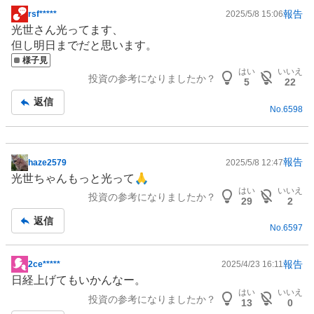
報告
rsf*****
2025/5/8 15:06
掲
光世さん光ってます、
示
但し明日までだと思います。
板
様子見
記
はい
いいえ
投資の参考になりましたか？
事
5
22
返信
No.
6598
報告
haze2579
2025/5/8 12:47
掲
光世ちゃんもっと光って🙏
示
はい
いいえ
投資の参考になりましたか？
板
29
2
記
返信
No.
6597
事
報告
2ce*****
2025/4/23 16:11
掲
日経上げてもいかんなー。
示
はい
いいえ
投資の参考になりましたか？
板
13
0