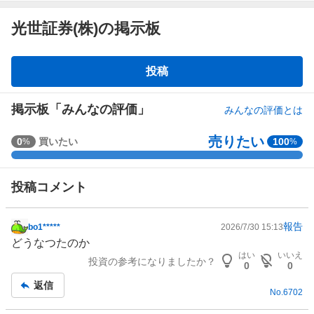
光世証券(株)の掲示板
掲
投稿
示
板
掲示板「みんなの評価」
みんなの評価とは
売りたい
強
0
買いたい
100
%
%
く
買
投稿コメント
い
た
い
報告
bo1*****
2026/7/30 15:13
掲
0
どうなつたのか
示
%
はい
いいえ
投資の参考になりましたか？
板
、
0
0
記
買
返信
No.
6702
事
い
た