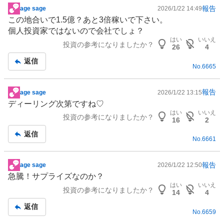
報告
age sage
2026/1/22 14:49
掲
この地合いで1.5億？あと3倍稼いで下さい。
示
個人投資家ではないので会社でしょ？
板
はい
いいえ
投資の参考になりましたか？
記
26
4
事
返信
No.
6665
報告
age sage
2026/1/22 13:15
掲
ディーリング次第ですね♡
示
はい
いいえ
投資の参考になりましたか？
板
16
2
記
返信
No.
6661
事
報告
age sage
2026/1/22 12:50
掲
急騰！サプライズなのか？
示
はい
いいえ
投資の参考になりましたか？
板
14
4
記
返信
No.
6659
事