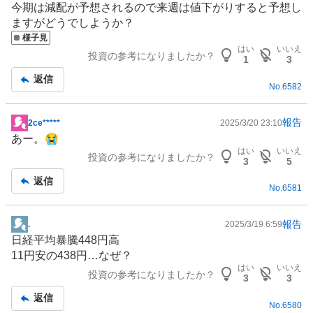
今期は減配が予想されるので来週は値下がりすると予想し
示
ますがどうでしようか？
板
様子見
記
はい
いいえ
投資の参考になりましたか？
事
1
3
返信
No.
6582
報告
2ce*****
2025/3/20 23:10
掲
あー。😭
示
はい
いいえ
投資の参考になりましたか？
板
3
5
記
返信
No.
6581
事
報告
.
2025/3/19 6:59
掲
日経平均暴騰448円高
示
11円安の438円…なぜ？
板
はい
いいえ
投資の参考になりましたか？
記
3
3
事
返信
No.
6580