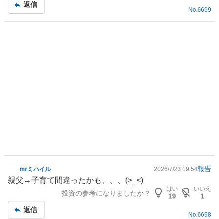
記
返信
り
No.
6699
事
た
い
1
0
0
%
報告
mrミハイル
2026/7/23 19:54
掲
親父→子育て間違ったかも、、、(>_<)
示
はい
いいえ
投資の参考になりましたか？
板
19
1
記
返信
No.
6698
事