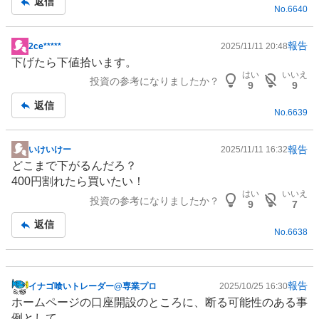
返信
No.
6640
事
報告
2ce*****
2025/11/11 20:48
掲
下げたら下値拾います。
示
はい
いいえ
投資の参考になりましたか？
板
9
9
記
返信
No.
6639
事
報告
いけいけー
2025/11/11 16:32
掲
どこまで下がるんだろ？
示
400円割れたら買いたい！
板
はい
いいえ
投資の参考になりましたか？
記
9
7
事
返信
No.
6638
報告
イナゴ喰いトレーダー@専業プロ
2025/10/25 16:30
掲
ホームページの口座開設のところに、断る可能性のある事
示
例として、