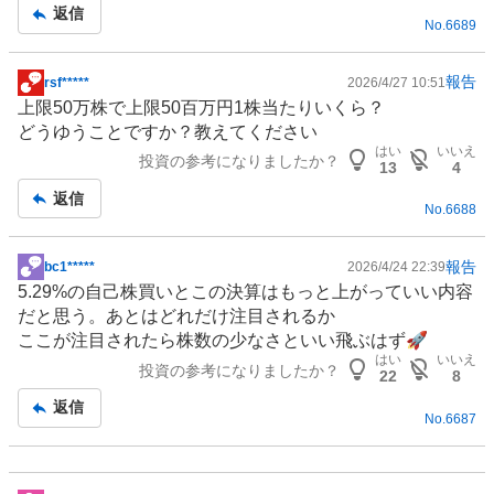
事
返信
No.
6689
報告
rsf*****
2026/4/27 10:51
掲
上限50万株で上限50百万円1株当たりいくら？
示
どうゆうことですか？教えてください
板
はい
いいえ
投資の参考になりましたか？
記
13
4
事
返信
No.
6688
報告
bc1*****
2026/4/24 22:39
掲
5.29%の自己株買いとこの決算はもっと上がっていい内容
示
だと思う。あとはどれだけ注目されるか
板
ここが注目されたら株数の少なさといい飛ぶはず🚀
記
はい
いいえ
投資の参考になりましたか？
事
22
8
返信
No.
6687