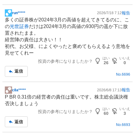
報告
run*****
2026/7/18 7:12
掲
多くの証券株が2024年3月の高値を超えてきてるのに、こ
示
の
光世証券
だけは2024年3月の高値の930円の遥か下に放
板
置されたまま。
記
経営陣の責任は大きい！！
事
初代、お父様、によくやったと褒めてもらえるよう意地を
見せてくれー
はい
いいえ
投資の参考になりましたか？
26
0
返信
No.
6696
報告
c8a*****
2026/6/8 17:13
掲
P BR 0.31倍の経営者の責任は重いです。株主総会議決権
示
否決しましょう
板
はい
いいえ
投資の参考になりましたか？
記
60
3
事
返信
No.
6693