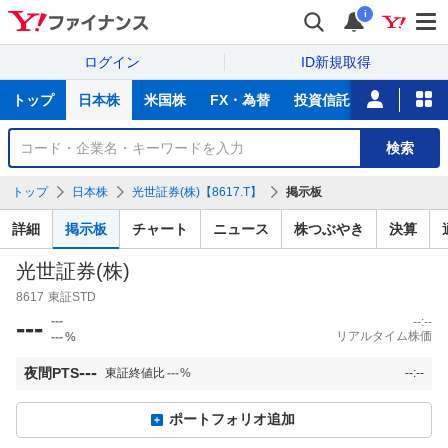
i
ログイン
ID新規取得
主
トップ
日本株
米国株
FX・為替
投資信託
ニュース
な
サ
銘
検索
ー
柄
ビ
を
トップ
日本株
光世証券(株)【8617.T】
掲示板
ス
検
索
詳細
掲示板
チャート
ニュース
株つぶやき
決算
光世証券(株)
8617
東証STD
---
---
--:--
リアルタイム株価
---
%
---
夜間PTS
東証終値比
---
%
--:--
ポートフォリオ追加