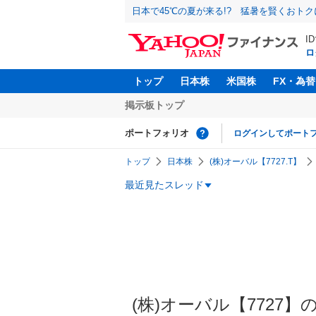
日本で45℃の夏が来る!? 猛暑を賢くおト
I
ロ
トップ
日本株
米国株
FX・為替
掲示板トップ
ポートフォリオ
ログインしてポート
トップ
日本株
(株)オーバル【7727.T】
最近見たスレッド
(株)オーバル【7727】の掲