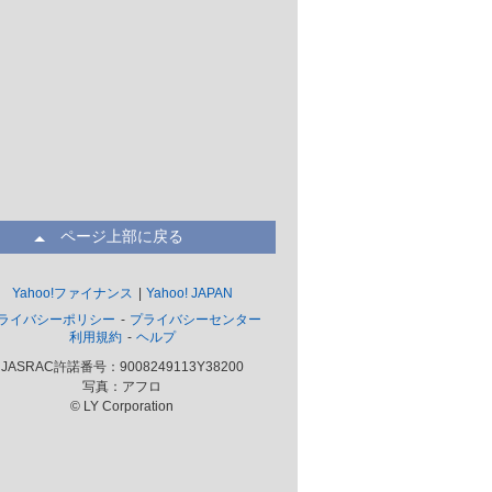
ページ上部に戻る
Yahoo!ファイナンス
Yahoo! JAPAN
ライバシーポリシー
プライバシーセンター
利用規約
ヘルプ
JASRAC許諾番号：9008249113Y38200
写真：アフロ
© LY Corporation