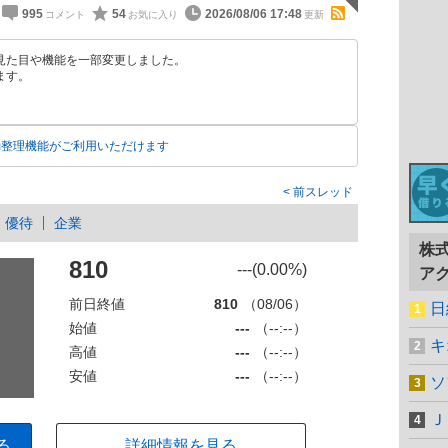
995
54
2026/08/06 17:48
見た目や機能を一部変更しました。
ます。
動整理機能がご利用いただけます
前スレッド
優待
企業
株
810
---(0.00%)
ア
前日終値
810
（08/06）
日
始値
---
（--:--）
キ
高値
---
（--:--）
安値
---
（--:--）
ソ
Ｊ
る
詳細情報を見る