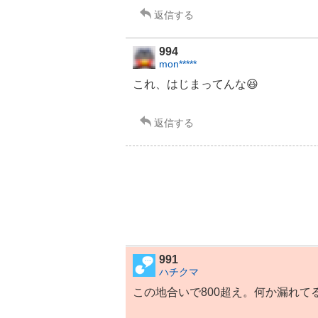
返信する
994
mon*****
これ、はじまってんな😆
返信する
991
ハチクマ
この地合いで800超え。何か漏れて