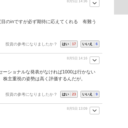
8月5日 14:36
目のinですが必ず期待に応えてくれる 有難う
投資の参考になりましたか？
はい
17
いいえ
6
8月5日 14:16
セーショナルな発表がなければ1000は行かない
。株主重視の姿勢は高く評価するんだが。
投資の参考になりましたか？
はい
23
いいえ
9
8月5日 13:09