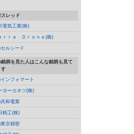
着スレッド
川電気工業(株)
ｅｒｒａ Ｄｒｏｎｅ(株)
株)セルシード
の銘柄を見た人はこんな銘柄も見て
ます
株)インフォマート
ーヨーカネツ(株)
株)共和電業
田精工(株)
株)東京精密