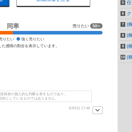
任
ク
(
同率
売りたい
50
%
(
売りたい
強く売りたい
した感情の割合を表示しています。
(
(
て投稿者の個人的な判断を表すものであり、
目的としているものではありません。
8月6日 17:48