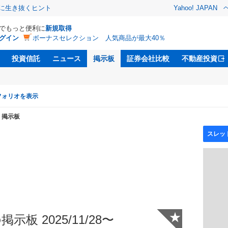
クに生き抜くヒント
Yahoo! JAPAN
Dでもっと便利に
新規取得
グイン
ボーナスセレクション 人気商品が最大40％
投資信託
ニュース
掲示板
証券会社比較
不動産投資
フォリオを表示
掲示板
★
示板 2025/11/28〜