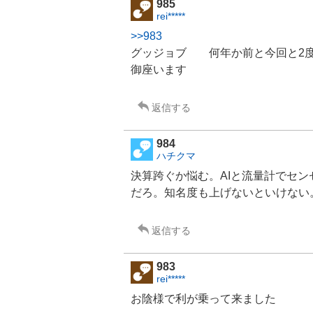
985
rei*****
>>983
グッジョブ 何年か前と今回と2度
御座います
返信する
984
ハチクマ
決算跨ぐか悩む。AIと流量計でセン
だろ。知名度も上げないといけない
返信する
983
rei*****
お陰様で利が乗って来ました