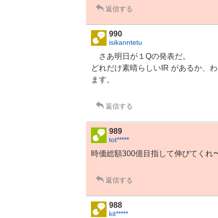
返信する
990
isikanntetu
さあ明日が１Qの発表だ。
どれだけ素晴らしい
IR
があるか、わ
ます。
返信する
989
tot*****
時価総額300億目指して伸びてくれ
返信する
988
kit*****