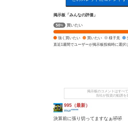
掲示板「みんなの評価」
強
50
買いたい
%
く
買
強く買いたい
買いたい
様子見
い
直近1週間でユーザーが掲示板投稿時に選択
た
い
5
0
%
,
強
く
売
掲示板のコメントはすべ
り
当社が投資の勧誘を
た
995（最新）
い
mur*****
5
0
決算前に張り切ってますなぁ🤣🤣
%