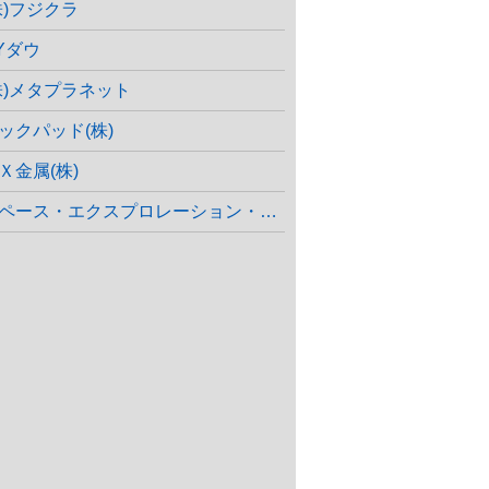
株)フジクラ
Yダウ
株)メタプラネット
ックパッド(株)
Ｘ金属(株)
ペース・エクスプロレーション・テクノロジーズ