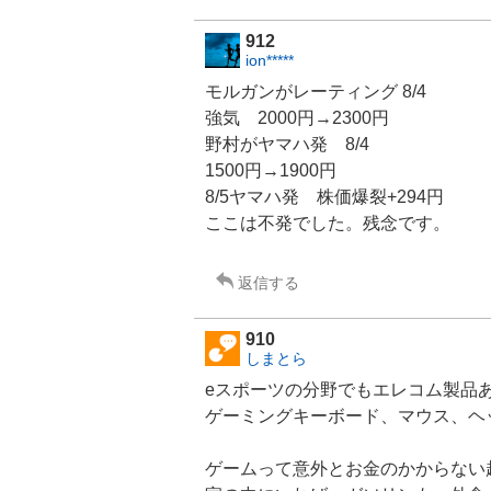
912
ion*****
モルガンがレーティング 8/4
強気 2000円→2300円
野村が
ヤマハ発
8/4
1500円→1900円
8/5ヤマハ発 株価爆裂+294円
ここは不発でした。残念です。
返信する
910
しまとら
eスポーツ
の分野でも
エレコム
製品
ゲーミングキーボード、マウス、ヘ
ゲーム
って意外とお金のかからない