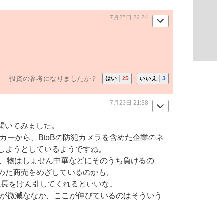
7月27日 22:24
投資の参考になりましたか？
はい
25
いいえ
3
7月23日 21:38
に聞いてみました。
ーカーから、
BtoB
の防犯カメラを含めた企業のネ
しようとしているようですね。
ど、物はしょせん中華などにそのうち負けるの
めた商売をめざしているのかも。
が成長をけん引してくれるといいな。
が微減ななか、ここが伸びているのはそういう