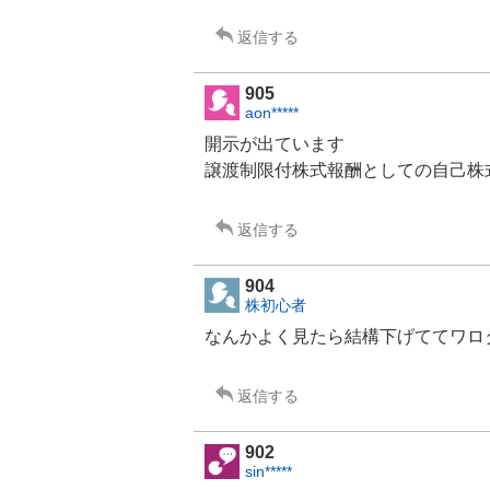
返信する
905
aon*****
開示が出ています
譲渡制限付株式報酬としての自己株
返信する
904
株初心者
なんかよく見たら結構下げててワロ
返信する
902
sin*****