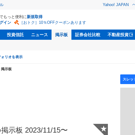
ル
Yahoo! JAPAN
Dでもっと便利に
新規取得
グイン
［おトク］10％OFFクーポンあります
投資信託
ニュース
掲示板
証券会社比較
不動産投資
フォリオを表示
掲示板
★
示板 2023/11/15〜