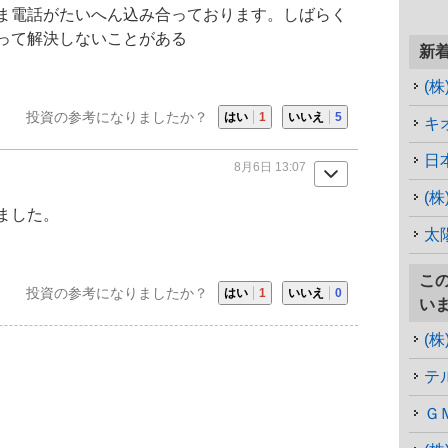
ま電話がたいへん込み合っております。しばらく
って解決しないことがある
新
(
投資の参考になりましたか？
はい
1
いいえ
5
キ
日
8月6日 13:07
(
ました。
太
こ
投資の参考になりましたか？
はい
1
いいえ
0
い
(
テ
Ｇ