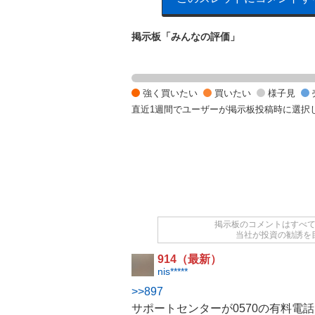
掲示板「みんなの評価」
様
子
見
強く買いたい
買いたい
様子見
1
直近1週間でユーザーが掲示板投稿時に選択
0
0
%
掲示板のコメントはすべ
当社が投資の勧誘を
914（最新）
nis*****
>>897
サポートセンターが0570の有料電