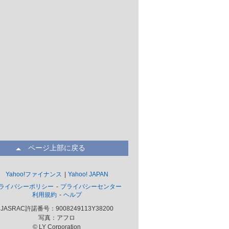
ページ上部に戻る
Yahoo!ファイナンス
Yahoo! JAPAN
ライバシーポリシー
プライバシーセンター
利用規約
ヘルプ
JASRAC許諾番号：9008249113Y38200
写真：アフロ
© LY Corporation