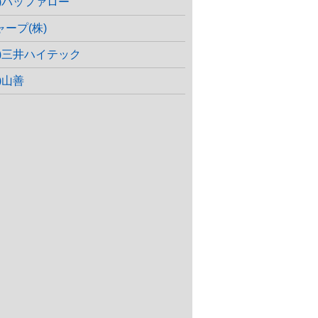
株)バッファロー
ャープ(株)
株)三井ハイテック
)山善