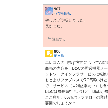
907
花びら回転
やっとプラ転しました。
長かった。
返信する
906
配当鳥
エレコム
の目指す方向についてAI
商売の内容を、BtoCの周辺機器メ
ットワーク
インフラ
サービスに転換
もとより
ファブレス
でROE高いけ
で、サービス（←利益率高い）も含
BtoCは成長頭打ちだけど、BtoB
ここ数年、6676
バッファロー
の業績
要因でしょうか？