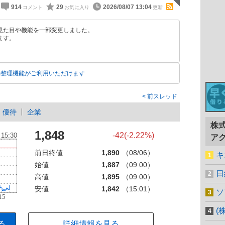
914
29
2026/08/07 13:04
見た目や機能を一部変更しました。
ます。
動整理機能がご利用いただけます
前スレッド
優待
企業
株
1,848
-42(-2.22%)
ア
前日終値
1,890
（08/06）
キ
始値
1,887
（09:00）
日
高値
1,895
（09:00）
安値
1,842
（15:01）
ソ
(
る
詳細情報を見る