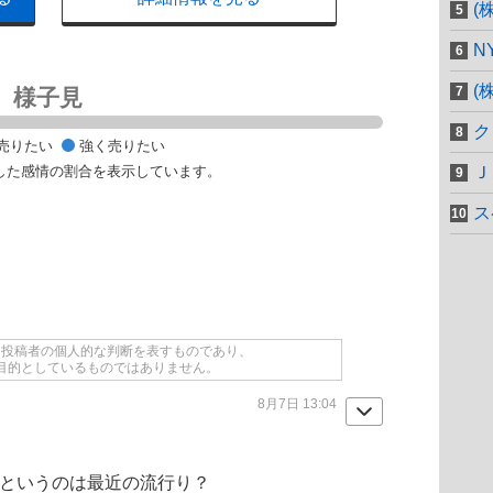
(
N
(
様子見
ク
売りたい
強く売りたい
した感情の割合を表示しています。
Ｊ
ス
て投稿者の個人的な判断を表すものであり、
目的としているものではありません。
8月7日 13:04
話というのは最近の流行り？