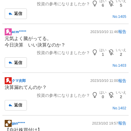
はい
いいえ
投資の参考になりましたか？
板
6
5
記
返信
No.
1405
事
報告
acm*****
2023/10/10 11:46
掲
元気よく騰がってる。
示
今日決算 いい決算なのか？
板
はい
いいえ
投資の参考になりましたか？
記
1
2
事
返信
No.
1403
報告
クマ次郎
2023/10/10 11:00
掲
決算漏れてんのか？
示
はい
いいえ
投資の参考になりましたか？
板
0
2
記
返信
No.
1402
事
報告
gan*****
2023/10/2 19:57
掲
【自社株買付け】