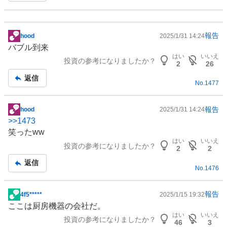
報告
hood
2025/1/31 14:24
掲
バブル到来
示
はい
いいえ
投資の参考になりましたか？
板
2
26
記
返信
No.
1477
事
報告
hood
2025/1/31 14:24
掲
>>
1473
示
笑ったww
板
はい
いいえ
投資の参考になりましたか？
記
2
2
事
返信
No.
1476
報告
4f5*****
2025/1/15 19:32
掲
ここは厨房機器の会社だ。
示
はい
いいえ
投資の参考になりましたか？
板
46
3