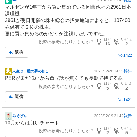
掲
マルゼンが1年前から買い集めている同業他社の2961日本
示
調理機。
板
2961が明日開催の株主総会の招集通知によると、107400
記
株保有で３位の株主。
事
更に買い集めるのかどうか注視したいですね。
はい
いいえ
投資の参考になりましたか？
13
2
返信
No.
1422
報告
人生は一睡の夢の如し
2023/12/20 14:55
掲
PERが未だ低いから買収話が無くても長期で持てる株
示
はい
いいえ
投資の参考になりましたか？
板
5
2
記
返信
No.
1421
事
報告
みそばん
2023/12/19 21:42
掲
10月からは良いチャート。
示
はい
いいえ
投資の参考になりましたか？
板
2
5