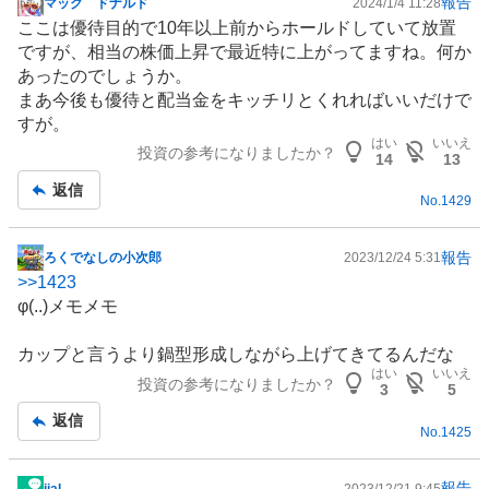
報告
マック ドナルド
2024/1/4 11:28
掲
ここは優待目的で10年以上前からホールドしていて放置
示
ですが、相当の株価上昇で最近特に上がってますね。何か
板
あったのでしょうか。
記
まあ今後も優待と配当金をキッチリとくれればいいだけで
事
すが。
はい
いいえ
投資の参考になりましたか？
14
13
返信
No.
1429
報告
ろくでなしの小次郎
2023/12/24 5:31
掲
>>
1423
示
φ(..)メモメモ
板
記
カップと言うより鍋型形成しながら上げてきてるんだな
事
はい
いいえ
投資の参考になりましたか？
3
5
返信
No.
1425
報告
iial
2023/12/21 9:45