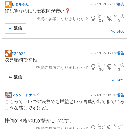
報告
しまちゃん
2024/10/10 2:56
掲
好決算なのになぜ夜間が安い❓
示
はい
いいえ
投資の参考になりましたか？
板
27
5
記
返信
No.
1460
事
報告
ないない
2024/10/9 17:09
掲
決算順調ですね！
示
はい
いいえ
投資の参考になりましたか？
板
36
3
記
返信
No.
1459
事
報告
マック ドナルド
2024/10/9 16:10
掲
ここって、いつの決算でも増益という言葉が出てきている
示
ような感じですけど。
板
記
株価が３桁の頃が懐かしいです。
事
はい
いいえ
投資の参考になりましたか？