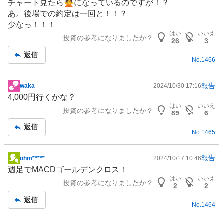
チャート見たら🙅になっているのですが！？
示
あ。後場での約定は一回と！！？
板
少なっ！！！
記
はい
いいえ
投資の参考になりましたか？
事
26
3
返信
No.
1466
報告
waka
2024/10/30 17:16
掲
4,000円行くかな？
示
はい
いいえ
投資の参考になりましたか？
板
89
6
記
返信
No.
1465
事
報告
ohm*****
2024/10/17 10:46
掲
週足でMACDゴールデンクロス！
示
はい
いいえ
投資の参考になりましたか？
板
2
2
記
返信
No.
1464
事