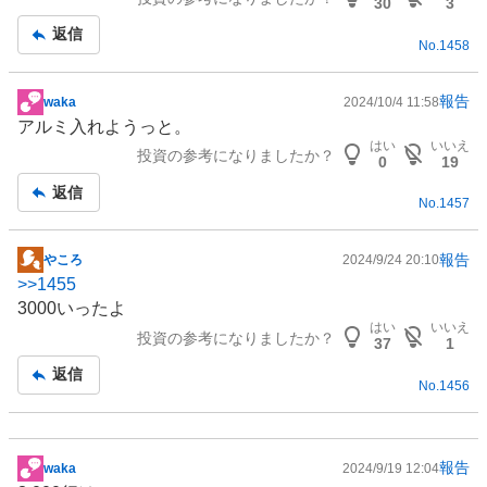
30
3
返信
No.
1458
報告
waka
2024/10/4 11:58
掲
アルミ入れようっと。
示
はい
いいえ
投資の参考になりましたか？
板
0
19
記
返信
No.
1457
事
報告
やころ
2024/9/24 20:10
掲
>>
1455
示
3000いったよ
板
はい
いいえ
投資の参考になりましたか？
記
37
1
事
返信
No.
1456
報告
waka
2024/9/19 12:04
掲