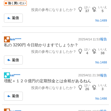
板
強く買いたい
記
はい
いいえ
投資の参考になりましたか？
事
37
5
返信
No.
1489
報告
lem*****
2025/4/14 11:53
掲
私の 3290円 今日助かりますでしょうか？
示
はい
いいえ
投資の参考になりましたか？
板
4
38
記
返信
No.
1488
事
報告
sai*****
2025/4/11 21:38
掲
増配＋１２０億円の定期預金とは余裕があるねん
示
はい
いいえ
投資の参考になりましたか？
板
26
3
記
返信
No.
1486
事