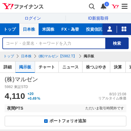
i
ログイン
ID新規取得
主
トップ
日本株
米国株
FX・為替
投資信託
ニュース
な
サ
銘
検索
ー
柄
ビ
を
トップ
日本株
(株)マルゼン【5982.T】
掲示板
ス
検
索
詳細
掲示板
チャート
ニュース
株つぶやき
決算
(株)マルゼン
5982
東証STD
4,110
+20
8/10 15:08
リアルタイム株価
+0.49
%
夜間PTS
ただいま取引時間外です
ポートフォリオ追加