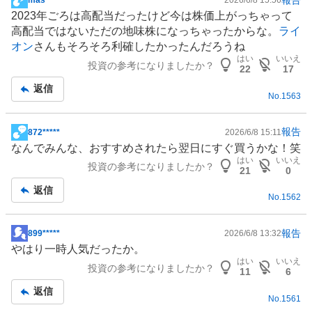
mas*****
2026/6/8 15:56
掲
2023年ごろは高配当だったけど今は株価上がっちゃって
示
高配当ではないただの地味株になっちゃったからな。
ライ
板
オン
さんもそろそろ利確したかったんだろうね
記
はい
いいえ
投資の参考になりましたか？
事
22
17
返信
No.
1563
報告
872*****
2026/6/8 15:11
掲
なんでみんな、おすすめされたら翌日にすぐ買うかな！笑
示
はい
いいえ
投資の参考になりましたか？
板
21
0
記
返信
No.
1562
事
報告
899*****
2026/6/8 13:32
掲
やはり一時人気だったか。
示
はい
いいえ
投資の参考になりましたか？
板
11
6
記
返信
No.
1561
事