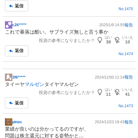
記
返信
No.
1475
事
報告
c26*****
2025/1/9 14:55
掲
これで暴落は酷い。サプライズ無しと言う事か
示
はい
いいえ
投資の参考になりましたか？
板
38
10
記
返信
No.
1474
事
報告
3f6*****
2024/12/30 12:14
掲
タイーヤ
マルゼン
タイヤマルゼン
示
はい
いいえ
投資の参考になりましたか？
板
11
41
記
返信
No.
1473
事
報告
pinzu
2024/12/23 19:43
掲
業績が良いのは分かってるのですが、
示
問題は株主還元に対する姿勢かと…