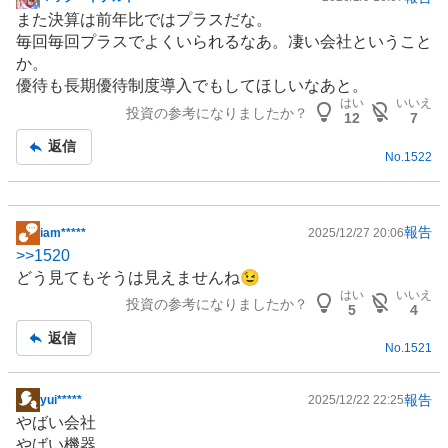
掲
また決算は前年比ではプラスだな。
示
毎回毎回プラスでよくいられるなあ。凄い会社ということ
板
か。
記
優待も長期優待制度導入でもしてほしいなあと。
事
はい
いいえ
投資の参考になりましたか？
12
7
返信
No.
1522
報告
iam*****
2025/12/27 20:06
掲
>>
1520
示
どう見てもそうは見えませんね😉
板
はい
いいえ
投資の参考になりましたか？
記
5
4
事
返信
No.
1521
報告
yui*****
2025/12/22 22:25
掲
やばい会社
示
やばい機器