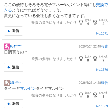
記
ここの優待もそろそろ
電子マネー
やポイント等にも
交換で
事
きる
ようにすればどうでしょう。
変更になっている会社も多くなってきてます。
はい
いいえ
投資の参考になりましたか？
4
2
返信
No.
1571
報告
6c4*****
2026/6/24 22:48
掲
日調買うの？
示
はい
いいえ
投資の参考になりましたか？
板
8
7
記
返信
No.
1570
事
報告
3f6*****
2026/6/23 14:28
掲
タイーヤ
マルゼン
タイヤ
マルゼン
示
はい
いいえ
投資の参考になりましたか？
板
9
3
記
返信
No.
1569
事