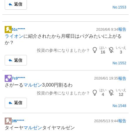
事
返信
No.
1553
報告
51c*****
2026/6/6 9:34
掲
ライオン
に紹介されたから月曜日はバグみたいに上がる
示
か？
板
はい
いいえ
投資の参考になりましたか？
記
16
3
事
返信
No.
1552
報告
7c0*****
2026/6/1 19:35
掲
さがーる
マルゼン
3,000円割るわ
示
はい
いいえ
投資の参考になりましたか？
板
4
12
記
返信
No.
1548
事
報告
3f6*****
2026/5/13 9:44
掲
タイーヤ
マルゼン
タイヤ
マルゼン
示