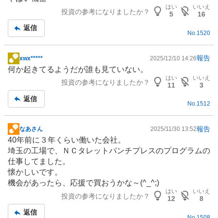
板
はい
いいえ
投資の参考になりましたか？
記
5
16
事
返信
No.
1520
報告
xwx*****
2025/12/10 14:26
掲
何か起きてるようだが誰も見ていない。
示
はい
いいえ
投資の参考になりましたか？
板
11
3
記
返信
No.
1512
事
報告
なあさん
2025/11/30 13:52
掲
40年前に３年くらい働いた会社。
示
埼玉の工場で、ＮＣタレットパンチプレスのプログラムの
板
仕事してました。
記
懐かしいです。
事
機会があったら、応援で買おうかな～(^_^;)
はい
いいえ
投資の参考になりましたか？
12
8
返信
No.
1508