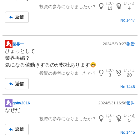
示
はい
いいえ
投資の参考になりましたか？
板
13
4
記
返信
No.
1447
事
報告
世界一
2024/6/8 9:27
掲
ひょっとして
示
業界再編？
板
気になる値動きするのが数社あります😆
記
はい
いいえ
投資の参考になりましたか？
事
3
20
返信
No.
1446
報告
gohv2016
2024/5/31 16:56
掲
なぜだ
示
はい
いいえ
投資の参考になりましたか？
板
1
5
記
返信
No.
1445
事