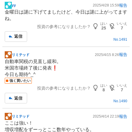
報告
yy
2025/4/28 15:59
掲
金曜日は謎に下げてましたけど、今日は謎に上がってます
示
ね。
板
はい
いいえ
投資の参考になりましたか？
記
25
7
事
返信
No.
1491
報告
リミテッド
2025/4/15 8:26
掲
自動車関税の見直し緩和。
示
米国市場終了後に発表❗️
板
今日も期待^_^
記
強く買いたい
事
はい
いいえ
投資の参考になりましたか？
8
7
返信
No.
1490
報告
リミテッド
2025/4/14 22:19
掲
ここは強い！
示
増収増配をずーっとここ数年やっている。