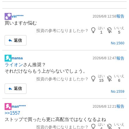
報告
vin*****
2026/6/8 12:58
掲
買いますか悩む
示
はい
いいえ
投資の参考になりましたか？
板
1
5
記
返信
No.
1560
事
報告
mansa
2026/6/8 12:47
掲
ライオン
さん推奨？
示
それだけならもう上がらないでしょう。
板
はい
いいえ
投資の参考になりましたか？
記
15
6
事
返信
No.
1559
報告
man*****
2026/6/8 12:21
掲
>>
1557
示
ストップで買ったら更に高配当ではなくなるよね
板
はい
いいえ
投資の参考になりましたか？
記
4
3