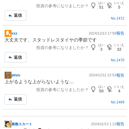
板
はい
いいえ
投資の参考になりましたか？
記
51
5
事
返信
No.
1472
報告
xxz
2024/12/13 17:58
掲
大丈夫です、スタッドレスタイヤの季節です
示
はい
いいえ
投資の参考になりましたか？
板
3
32
記
返信
No.
1470
事
報告
pinzu
2024/12/11 22:53
掲
上がるような上がらないような…
示
はい
いいえ
投資の参考になりましたか？
板
50
4
記
返信
No.
1469
事
報告
株株スカート
2024/11/13 1:13
掲