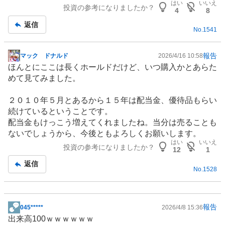
はい
いいえ
投資の参考になりましたか？
板
4
8
記
返信
No.
1541
事
報告
マック ドナルド
2026/4/16 10:58
掲
ほんとにここは長くホールドだけど、いつ購入かとあらた
示
めて見てみました。
板
記
２０１０年５月とあるから１５年は配当金、優待品もらい
事
続けているということです。
配当金もけっこう増えてくれましたね。当分は売ることも
ないでしょうから、今後ともよろしくお願いします。
はい
いいえ
投資の参考になりましたか？
12
1
返信
No.
1528
報告
045*****
2026/4/8 15:36
掲
出来高100ｗｗｗｗｗｗ
示