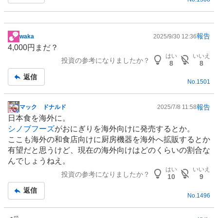
報告
waka
2025/9/30 12:36
掲
4,000円まだ？
示
はい
いいえ
投資の参考になりましたか？
板
8
8
記
返信
No.
1501
事
報告
マック ドナルド
2025/7/8 11:58
掲
日本食を海外に。
示
シノブフーズ
がおにぎりを海外向けに発売するとか。
板
ここも海外の和食店向けに厨房機器を海外へ拡販するとか
記
有望だと思うけど、現在の海外向けはどのくらいの割合な
事
んでしょうねえ。
はい
いいえ
投資の参考になりましたか？
10
9
返信
No.
1496