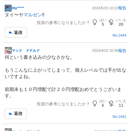
報告
hfa*****
2024/5/15 10:22
掲
タイ〜ヤ
マルゼン
‼️
示
はい
いいえ
投資の参考になりましたか？
板
5
20
記
返信
No.
1444
事
報告
マック ドナルド
2024/4/10 16:36
掲
何という書き込みの少なさかな。
示
板
もうこんなに上がってしまって、個人レベルでは手が出な
記
いですよね。
事
前期末も１０円増配で計２０円増配おめでとうございま
す。
はい
いいえ
投資の参考になりましたか？
6
11
返信
No.
1441