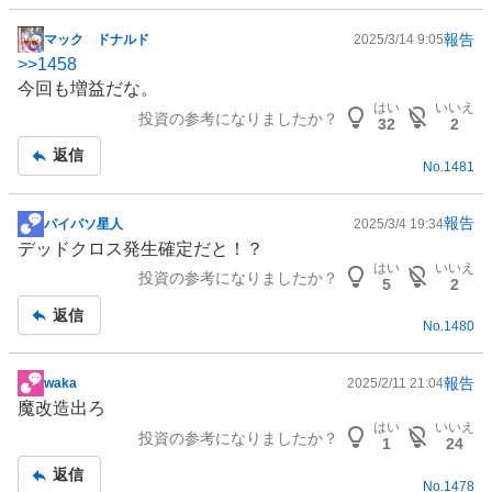
報告
マック ドナルド
2025/3/14 9:05
掲
>>
1458
示
今回も増益だな。
板
はい
いいえ
投資の参考になりましたか？
記
32
2
事
返信
No.
1481
報告
パイパソ星人
2025/3/4 19:34
掲
デッドクロス発生確定だと！？
示
はい
いいえ
投資の参考になりましたか？
板
5
2
記
返信
No.
1480
事
報告
waka
2025/2/11 21:04
掲
魔改造出ろ
示
はい
いいえ
投資の参考になりましたか？
板
1
24
記
返信
No.
1478
事