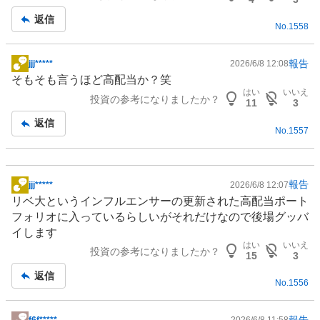
事
返信
No.
1558
報告
jjj*****
2026/6/8 12:08
掲
そもそも言うほど高配当か？笑
示
はい
いいえ
投資の参考になりましたか？
板
11
3
記
返信
No.
1557
事
報告
jjj*****
2026/6/8 12:07
掲
リベ大という
インフルエンサー
の更新された高配当ポート
示
フォリオに入っているらしいがそれだけなので後場グッバ
板
イします
記
はい
いいえ
投資の参考になりましたか？
事
15
3
返信
No.
1556
報告