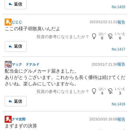
記
返信
No.
1420
事
報告
じじじ
2023/11/22 21:21
掲
ここの様子胡散臭いんだよ
示
はい
いいえ
投資の参考になりましたか？
板
8
6
記
返信
No.
1417
事
報告
マック ドナルド
2023/11/7 21:36
掲
配当金にグルメカード届きました。
示
ありがとうございます。これからも長く優待は続けてくだ
板
さいね。楽しみにしていますから。
記
はい
いいえ
投資の参考になりましたか？
事
4
3
返信
No.
1416
報告
クマ次郎
2023/10/10 16:08
掲
まずまずの決算
示