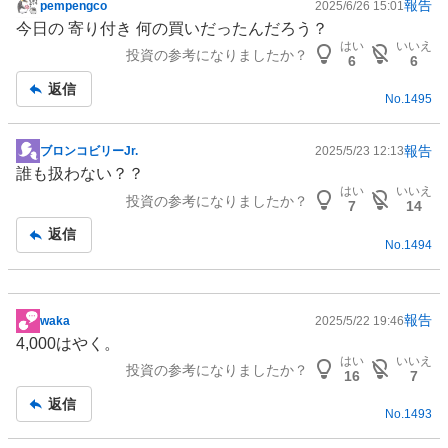
報告
pempengco
2025/6/26 15:01
掲
今日の 寄り付き 何の買いだったんだろう？
示
はい
いいえ
投資の参考になりましたか？
板
6
6
記
返信
No.
1495
事
報告
ブロンコビリーJr.
2025/5/23 12:13
掲
誰も扱わない？？
示
はい
いいえ
投資の参考になりましたか？
板
7
14
記
返信
No.
1494
事
報告
waka
2025/5/22 19:46
掲
4,000はやく。
示
はい
いいえ
投資の参考になりましたか？
板
16
7
記
返信
No.
1493
事