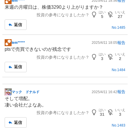
報告
lem*****
2025/4/11 18:56
掲
来週の月曜日は、株価3290より上がりますか？
示
はい
いいえ
投資の参考になりましたか？
板
5
27
記
返信
No.
1485
事
報告
lem*****
2025/4/11 18:05
掲
ptsで売買できないのが残念です
示
はい
いいえ
投資の参考になりましたか？
板
3
2
記
返信
No.
1484
事
報告
マック ドナルド
2025/4/11 16:42
掲
そして増配。
示
凄い会社だよなあ。
板
はい
いいえ
投資の参考になりましたか？
記
31
3
事
返信
No.
1483