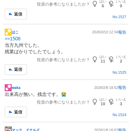
はい
いいえ
投資の参考になりましたか？
板
6
0
記
返信
No.
1527
事
報告
はこ
2026/3/10 12:34
掲
>>
1508
示
当方九州でした。
板
残業ばかりでしたでしょう。
記
はい
いいえ
投資の参考になりましたか？
事
11
2
返信
No.
1525
報告
waka
2026/2/9 18:52
掲
出来高が無い。残念です。😭
示
はい
いいえ
投資の参考になりましたか？
板
10
3
記
返信
No.
1524
事
報告
マック ドナルド
2026/1/9 16:07