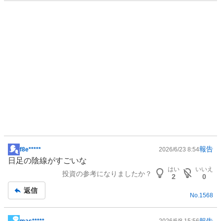
報告
f8e*****
2026/6/23 8:54
掲
日足の陰線がすごいな
示
はい
いいえ
投資の参考になりましたか？
板
2
0
記
返信
No.
1568
事
報告