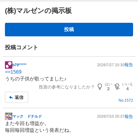
(株)マルゼンの掲示板
掲
投稿
示
板
投稿コメント
報告
b79*****
2026/7/27 10:30
掲
>>
1569
示
うちの子供が歌ってました♪
板
はい
いいえ
投資の参考になりましたか？
記
2
4
事
返信
No.
1572
報告
マック ドナルド
2026/7/10 20:37
掲
また今回も増益か。
示
毎回毎回増益という発表だね。
板