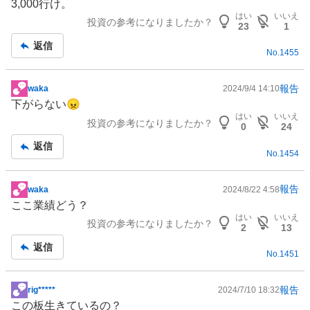
3,000行け。
示
はい
いいえ
投資の参考になりましたか？
板
23
1
記
返信
No.
1455
事
報告
waka
2024/9/4 14:10
掲
下がらない😠
示
はい
いいえ
投資の参考になりましたか？
板
0
24
記
返信
No.
1454
事
報告
waka
2024/8/22 4:58
掲
ここ業績どう？
示
はい
いいえ
投資の参考になりましたか？
板
2
13
記
返信
No.
1451
事
報告
rig*****
2024/7/10 18:32
掲
この板生きているの？