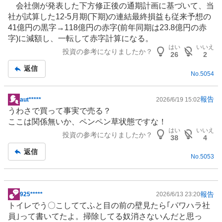
会社側が発表した下方修正後の通期計画に基づいて、当
社が試算した12-5月期(下期)の連結最終損益も従来予想の
41億円の黒字→118億円の赤字(前年同期は23.8億円の赤
字)に減額し、一転して赤字計算になる。
はい
いいえ
投資の参考になりましたか？
26
2
返信
No.
5054
報告
aut*****
2026/6/19 15:02
掲
うわさで買って事実で売る？
示
ここは関係無いか、ペンペン草状態ですな！
板
はい
いいえ
投資の参考になりましたか？
記
38
4
事
返信
No.
5053
報告
925*****
2026/6/13 23:20
掲
トイレ
でう〇こしててふと目の前の壁見たら｢パワハラ社
示
員｣って書いてたよ。掃除してる奴消さないんだと思っ
板