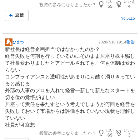
はい
いいえ
投資の参考になりましたか？
55
4
返信
No.
5115
報告
ひまつ
2026/7/10 19:14
掲
新社長は経営企画担当ではなかったのか？
示
経営失敗を何期も行っているのにそのまま居座り株主騙し
板
て社長変わりましたとアピールされても、何も体制は変わ
記
らない
事
コンプライアンスと透明性があまりにも酷く濁りきってい
ると感じる
外部の人事のプロを入れて経営一新して新たなスタートを
切る位の覚悟がほしい
居座って責任を果たすという考えでしょうが何回も経営を
失敗しておいて市場からは評価されていない現状を理解し
ていない
社員が可哀想
はい
いいえ
投資の参考になりましたか？
69
3