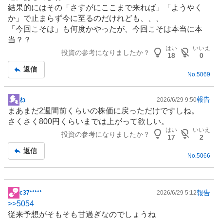
板
結果的にはその「さすがにここまで来れば」「ようやく
記
か」で止まらず今に至るのだけれども、、、
事
「今回こそは」も何度かやったが、今回こそは本当に本
当？？
はい
いいえ
投資の参考になりましたか？
18
0
返信
No.
5069
報告
ね
2026/6/29 9:50
掲
まあまだ2週間前くらいの株価に戻っただけですしね。
示
さくさく800円くらいまでは上がって欲しい。
板
はい
いいえ
投資の参考になりましたか？
記
17
2
事
返信
No.
5066
報告
c37*****
2026/6/29 5:12
掲
>>
5054
示
従来予想がそもそも甘過ぎなのでしょうね