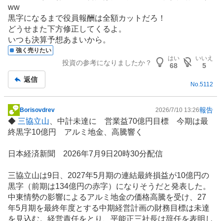
ww
黒字になるまで役員報酬は全額カットだろ！
どうせまた下方修正してくるよ。
いつも決算予想あまいから。
強く売りたい
はい
いいえ
投資の参考になりましたか？
68
5
返信
No.
5112
報告
Borisovdrev
2026/7/10 13:26
掲
◆
三協立山
、中計未達に 営業益70億円目標 今期は最
示
終黒字10億円 アルミ地金、高騰響く
板
記
日本経済新聞 2026年7月9日20時30分配信
事
三協立山は9日、2027年5月期の連結最終損益が10億円の
黒字（前期は134億円の赤字）になりそうだと発表した。
中東情勢の影響によるアルミ地金の価格高騰を受け、27
年5月期を最終年度とする中期経営計画の財務目標は未達
を見込む。経営責任をとり、平能正三社長は辞任を表明し