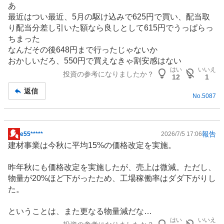
あ
板
最近はつい最近、5月の駆け込みで625円で買い、配当取
記
り配当分差し引いた額なら良しとして615円でうっぱらっ
事
ちまった
なんだその後648円まで行ったじゃないか
おかしいだろ、550円で買えなきゃ割安感はない
はい
いいえ
投資の参考になりましたか？
12
1
返信
No.
5087
報告
e55*****
2026/7/5 17:06
掲
建材事業は今秋に平均15%の価格改定を実施。
示
板
昨年秋にも価格改定を実施したが、売上は微減。ただし、
記
物量が20%ほど下がったため、工場稼働率はダダ下がりし
事
た。
ということは、また更なる物量減だな…
はい
いいえ