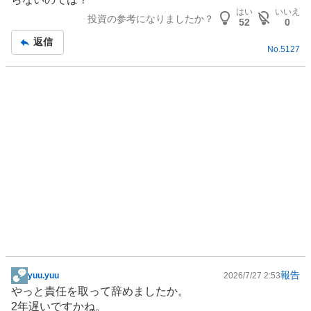
事
はい
いいえ
投資の参考になりましたか？
52
0
返信
No.
5127
報告
yuu.yuu
2026/7/27 2:53
掲
やっと責任を取って辞めましたか。
示
2年遅いですかね。