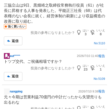
三協立山は9日、黒畑靖之取締役常務執行役員（61）が社
長に昇格する人事を発表した。平能正三社長（68）は代
表権のない会長に就く。経営体制の刷新により収益構造の
改善に取り組む。
強く買いたい
はい
いいえ
投資の参考になりましたか？
3
8
返信
No.
5110
報告
aut*****
2026/7/10 11:40
掲
トツプ交代、ご祝儀相場ですか？
示
はい
いいえ
投資の参考になりましたか？
板
23
1
記
返信
No.
5109
事
報告
nangping
2026/7/10 9:38
掲
元々今期は営業利益70億円の中計だったから失望売りも
示
出るわな
板
はい
いいえ
投資の参考になりましたか？