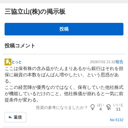
三協立山(株)の掲示板
掲
投稿
示
板
投稿コメント
報告
とっと
2026/7/31 21:32
掲
ここは保有株の含み益がたんまりあるから
銀行
はそれを担
示
保に融資の本数をばんばん増やしたい、という思惑があ
板
る。
記
ここの経営陣が優秀なのではなく、保有していた他社株式
事
が機能しているだけのこと。他社株価が崩れると一気に前
提条件が変わる。
はい
いいえ
投資の参考になりましたか？
4
11
返信
No.
5132