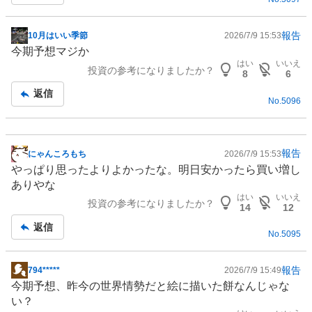
報告
10月はいい季節
2026/7/9 15:53
掲
今期予想マジか
示
はい
いいえ
投資の参考になりましたか？
板
8
6
記
返信
No.
5096
事
報告
にゃんころもち
2026/7/9 15:53
掲
やっぱり思ったよりよかったな。明日安かったら買い増し
示
ありやな
板
はい
いいえ
投資の参考になりましたか？
記
14
12
事
返信
No.
5095
報告
794*****
2026/7/9 15:49
掲
今期予想、昨今の世界情勢だと絵に描いた餅なんじゃな
示
い？
板