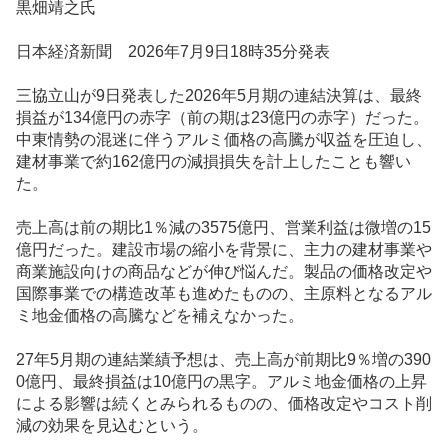
黒畑靖之氏
板
記
日本経済新聞 2026年7月9日18時35分発表
事
三協立山が9日発表した2026年5月期の連結決算は、最終
損益が134億円の赤字（前の期は23億円の赤字）だった。
中東情勢の混迷に伴うアルミ価格の高騰が収益を圧迫し、
建材事業で約162億円の減損損失を計上したことも響い
た。
売上高は前の期比1％減の3575億円、営業利益は微増の15
億円だった。建設市場の縮小を背景に、主力の建材事業や
商業施設向けの商品などが伸び悩んだ。製品の価格改定や
国際事業での構造改革も進めたものの、主原料となるアル
ミ地金価格の高騰などを補えなかった。
27年5月期の連結業績予想は、売上高が前期比9％増の390
0億円、最終損益は10億円の黒字。アルミ地金価格の上昇
による影響は続くとみられるものの、価格改定やコスト削
減の効果を見込むという。