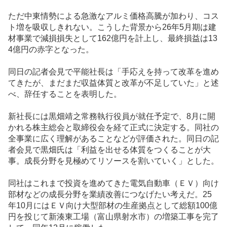
ただ中東情勢による急激なアルミ価格高騰が加わり、コス
ト増を吸収しきれない。こうした背景から26年5月期は建
材事業で減損損失として162億円を計上し、最終損益は13
4億円の赤字となった。
同日の記者会見で平能社長は「手応えを持って改革を進め
てきたが、まだまだ収益体質と改革が不足していた」と述
べ、辞任することを表明した。
新社長には黒畑靖之常務執行役員が就任予定で、8月に開
かれる株主総会と取締役会を経て正式に決定する。同社の
全事業に広く理解があることなどが評価された。同日の記
者会見で黒畑氏は「利益を出せる体質をつくることが大
事。成長分野を見極めてリソースを割いていく」とした。
同社はこれまで投資を進めてきた
電気自動車
（ＥＶ）向け
部材などの成長分野を業績改善につなげたい考えだ。25
年10月にはＥＶ向け大型部材の生産拠点として総額100億
円を投じて新湊東工場（富山県射水市）の増築工事を完了