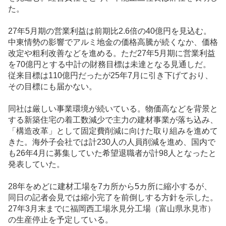
た。
27年5月期の営業利益は前期比2.6倍の40億円を見込む。
中東情勢の影響でアルミ地金の価格高騰が続くなか、価格
改定や粗利改善などを進める。ただ27年5月期に営業利益
を70億円とする中計の財務目標は未達となる見通しだ。
従来目標は110億円だったが25年7月に引き下げており、
その目標にも届かない。
同社は厳しい事業環境が続いている。物価高などを背景と
する新築住宅の着工数減少で主力の建材事業が落ち込み、
「構造改革」として固定費削減に向けた取り組みを進めて
きた。海外子会社では計230人の人員削減を進め、国内で
も26年4月に募集していた希望退職者が計98人となったと
発表していた。
28年をめどに建材工場を7カ所から5カ所に縮小するが、
同日の記者会見では縮小完了を前倒しする方針を示した。
27年3月末までに福岡西工場氷見分工場（富山県氷見市）
の生産停止を予定している。