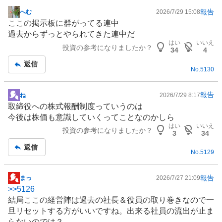
報告
へむ
2026/7/29 15:08
掲
ここの掲示板に群がってる連中
示
過去からずっとやられてきた連中だ
板
はい
いいえ
投資の参考になりましたか？
記
34
4
事
返信
No.
5130
報告
ね
2026/7/29 8:17
掲
取締役への株式報酬制度っていうのは
示
今後は株価も意識していくってことなのかしら
板
はい
いいえ
投資の参考になりましたか？
記
3
34
事
返信
No.
5129
報告
まっ
2026/7/27 21:09
掲
>>
5126
示
結局ここの経営陣は過去の社長＆役員の取り巻きなので一
板
旦リセットする方がいいですね。出来る社員の流出が止ま
記
らないのでは？