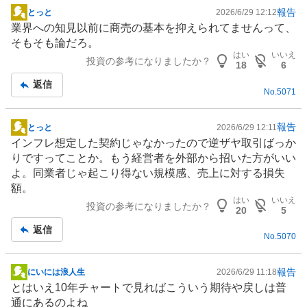
報告
とっと
2026/6/29 12:12
掲
業界への知見以前に商売の基本を抑えられてませんって、
示
そもそも論だろ。
板
はい
いいえ
投資の参考になりましたか？
記
18
6
事
返信
No.
5071
報告
とっと
2026/6/29 12:11
掲
インフレ想定した契約じゃなかったので逆ザヤ取引ばっか
示
りですってことか。もう経営者を外部から招いた方がいい
板
よ。同業者じゃ起こり得ない規模感、売上に対する損失
記
額。
事
はい
いいえ
投資の参考になりましたか？
20
5
返信
No.
5070
報告
にいには浪人生
2026/6/29 11:18
掲
とはいえ10年チャートで見ればこういう期待や戻しは普
示
通にあるのよね