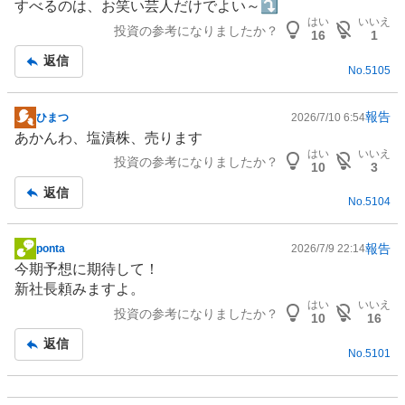
すべるのは、お笑い芸人だけでよい～⤵️
示
はい
いいえ
投資の参考になりましたか？
板
16
1
記
返信
No.
5105
事
報告
ひまつ
2026/7/10 6:54
掲
あかんわ、塩漬株、売ります
示
はい
いいえ
投資の参考になりましたか？
板
10
3
記
返信
No.
5104
事
報告
ponta
2026/7/9 22:14
掲
今期予想に期待して！
示
新社長頼みますよ。
板
はい
いいえ
投資の参考になりましたか？
記
10
16
事
返信
No.
5101