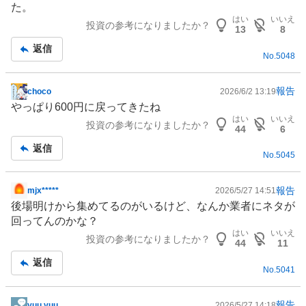
た。
記
はい
いいえ
投資の参考になりましたか？
事
13
8
返信
No.
5048
報告
choco
2026/6/2 13:19
掲
やっぱり600円に戻ってきたね
示
はい
いいえ
投資の参考になりましたか？
板
44
6
記
返信
No.
5045
事
報告
mjx*****
2026/5/27 14:51
掲
後場明けから集めてるのがいるけど、なんか業者にネタが
示
回ってんのかな？
板
はい
いいえ
投資の参考になりましたか？
記
44
11
事
返信
No.
5041
報告
yuu.yuu
2026/5/27 14:18