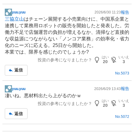
報告
yuu.yuu
2026/6/30 11:23
掲
三協立山
は
チェーン
展開する小売業向けに、中国系企業と
示
連携して業務用
ロボット
の販売を開始したと発表した。労
板
働力不足で店舗運営の負担が増えるなか、清掃など直接的
記
な収益源につながらない「ノンコア業務」の効率化・省力
事
化のニーズに応える。25日から開始した。
本業では、限界を感じたのでしょうか?
はい
いいえ
投資の参考になりましたか？
20
3
返信
No.
5073
報告
yuu.yuu
2026/6/29 13:43
掲
凄いね。悪材料出たら上がるのかｗ
示
はい
いいえ
投資の参考になりましたか？
板
20
3
記
返信
No.
5072
事