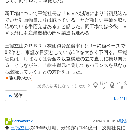
して、同年12月に稼働した。
新工場について平能社長は「ＥＶの減速により当初見込ん
でいた計画物量よりは減っている。ただ新しい事業を取り
込めている手応えはある」と話した。同工場では今後、Ｅ
Ｖ以外にも産業機械の部材製造も進める。
三協立山のＰＢＲ（株価純資産倍率）は9日終値ベースで
0.2倍と、東証が目安としている1倍を大きく下回る。平能
社長は「しばらくは資金を収益構造の立て直しに振り向け
る」としながら、「株主還元に関してもバランスを見なが
ら継続していく」との方針を示した。
強く買いたい
はい
いいえ
投資の参考になりましたか？
5
9
返信
No.
5111
報告
Borisovdrev
2026/7/10 13:16
掲
◆
三協立山
の26年5月期、最終赤字134億円 次期社長に
示