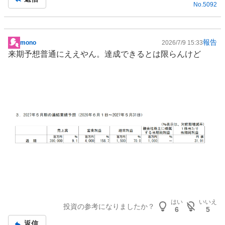
No.
5092
報告
mono
2026/7/9 15:33
掲
来期予想普通にええやん。達成できるとは限らんけど
示
板
記
事
はい
いいえ
投資の参考になりましたか？
6
5
返信