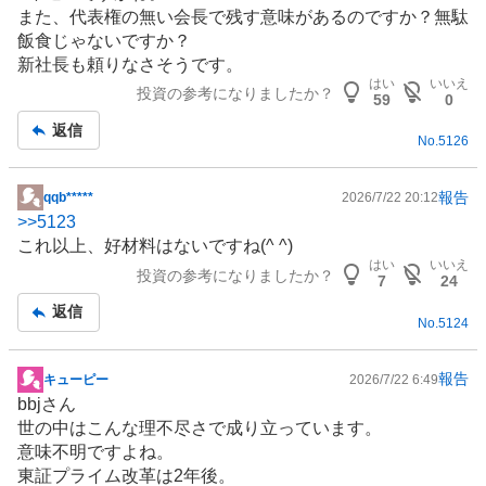
板
また、代表権の無い会長で残す意味があるのですか？無駄
記
飯食じゃないですか？
事
新社長も頼りなさそうです。
はい
いいえ
投資の参考になりましたか？
59
0
返信
No.
5126
報告
qqb*****
2026/7/22 20:12
掲
>>
5123
示
これ以上、好材料はないですね(^ ^)
板
はい
いいえ
投資の参考になりましたか？
記
7
24
事
返信
No.
5124
報告
キューピー
2026/7/22 6:49
掲
bbjさん
示
世の中はこんな理不尽さで成り立っています。
板
意味不明ですよね。
記
東証プライム改革は2年後。
事