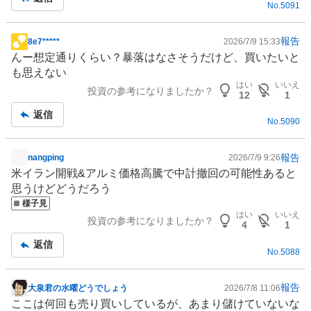
No.
5091
報告
8e7*****
2026/7/9 15:33
掲
んー想定通りくらい？暴落はなさそうだけど、買いたいと
示
も思えない
板
はい
いいえ
投資の参考になりましたか？
記
12
1
事
返信
No.
5090
報告
nangping
2026/7/9 9:26
掲
米イラン開戦&アルミ価格高騰で中計撤回の可能性あると
示
思うけどどうだろう
板
様子見
記
はい
いいえ
投資の参考になりましたか？
事
4
1
返信
No.
5088
報告
大泉君の水曜どうでしょう
2026/7/8 11:06
掲
ここは何回も売り買いしているが、あまり儲けていないな
示