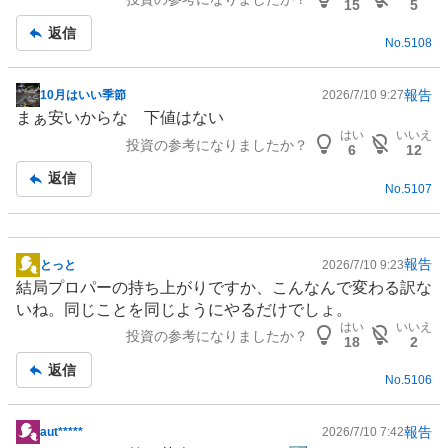
記
15
5
事
返信
No.
5108
報告
10月はいい季節
2026/7/10 9:27
掲
まぁ安いからな 下値はない
示
はい
いいえ
投資の参考になりましたか？
板
6
12
記
返信
No.
5107
事
報告
とっと
2026/7/10 9:23
掲
結局プロパーの持ち上がりですか、こんなんで変わる訳な
示
いね。同じことを同じようにやるだけでしょ。
板
はい
いいえ
投資の参考になりましたか？
記
18
2
事
返信
No.
5106
報告
aut*****
2026/7/10 7:42
掲