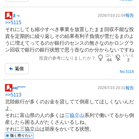
報告
まっ
2026/7/10 21:04
掲
>>
5115
示
それにしても縮小すべき事業を放置したまま回収不能な投
板
資を定期的に繰り返しその結果有利子負債が雪だるまのよ
記
うに増えてってるのが
銀行
のセンスの無さなのかロングラ
事
ン回収で銀行の銀行状態で思う壺なのか分からないですね
はい
いいえ
投資の参考になりましたか？
44
2
返信
No.
5116
報告
aaj*****
2026/7/10 20:31
掲
>>
5113
示
北陸銀行が多くのお金を貸してて倒産してほしくないんだ
板
よ。
記
それに富山県の人の多くは
三協立山
系列で働いてるから倒
事
産したら困る人がたくさんいるしね。
それに三協立山は胡座をかいてる状態。
強く売りたい