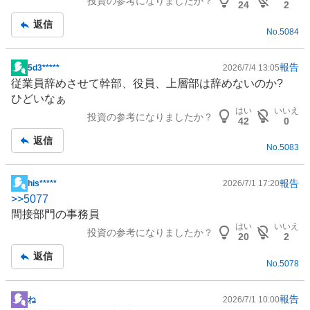
投資の参考になりましたか？
24
2
返信
No.
5084
報告
5d3*****
2026/7/4 13:05
掲
従業員辞めさせて幹部、役員、上層部は辞めないのか?
示
ひどいなぁ
板
はい
いいえ
投資の参考になりましたか？
記
42
0
事
返信
No.
5083
報告
his*****
2026/7/1 17:20
掲
>>
5077
示
間接部門の事務員
板
はい
いいえ
投資の参考になりましたか？
記
20
2
事
返信
No.
5078
報告
ね
2026/7/1 10:00
掲