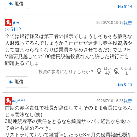
返信
No.
5114
報告
まっ
2026/7/10 19:12
掲
>>
5112
示
全ては
銀行
様又は第三者の指示でしょうしそもそも優秀な
板
人財残ってるんでしょうか？ただただ迷走し赤字投資増や
記
して首まわらなくなり従業員をやめさせてるだけでは？E
事
V需要見越しての100億円
設備投資
なんて許した銀行にも
問題あるでしょ
はい
いいえ
投資の参考になりましたか？
47
1
返信
No.
5113
報告
aaj*****
2026/7/10 16:25
掲
前期の赤字責任で社長が辞任してもそのまま会長になるん
示
じゃ意味なし(笑)
板
3期連続赤字の責任をとるなら綺麗サッパリ経営から退い
記
て会社も辞めるべき。
事
リストラしておいて経営陣はたった3ヶ月の役員報酬減額