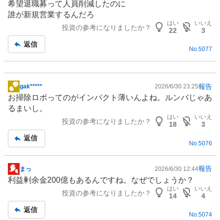
希望退職募って人員削減したのに
示
誰が新規営業するんだろ
板
はい
いいえ
投資の参考になりましたか？
記
22
3
事
返信
No.
5077
報告
gak*****
2026/6/30 23:25
掲
お掃除ロボってのがインパクト薄いんよね。ルンバじゃあ
示
るまいし。
板
はい
いいえ
投資の参考になりましたか？
記
18
3
事
返信
No.
5076
報告
まっ
2026/6/30 12:44
掲
利益剰余金200億もあるんですね。なぜでしょうか？
示
はい
いいえ
投資の参考になりましたか？
板
14
4
記
返信
No.
5074
事