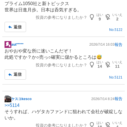
プライム1050社と新トピックス
世界は日進月歩。日本は呑気すぎる。
はい
いいえ
投資の参考になりましたか？
9
2
返信
No.
5122
報告
aut*****
2026/7/14 16:03
掲
おやおや変な所に迷いこんだぞ！
示
此処ですか？か○売っ○確実に儲かるところは😅
板
はい
いいえ
投資の参考になりましたか？
記
14
11
事
返信
No.
5121
報告
ケスコkesco
2026/7/14 8:24
掲
>>
5114
示
そうすれば、ハゲタカ
ファンド
に狙われて会社が破綻しな
板
いか。
記
はい
いいえ
投資の参考になりましたか？
事
18
4