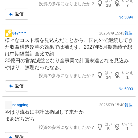
はい
いいえ
投資の参考になりましたか？
記
18
7
事
返信
No.
5094
報告
8e7*****
2026/7/9 15:43
掲
様々なコスト増を見込んだことから、国内外で継続してき
示
た収益構造改革の効果では補えず、2027年5月期業績予想
板
は中期経営計画比で約
記
30億円の営業減益となり全事業で計画未達となる見込み
事
やはり、無理だったなぁ、
はい
いいえ
投資の参考になりましたか？
14
1
返信
No.
5093
報告
nangping
2026/7/9 15:40
掲
やはり流石に中計は撤回して来たか
示
まあぼちぼち
板
はい
いいえ
投資の参考になりましたか？
記
5
1
事
返信