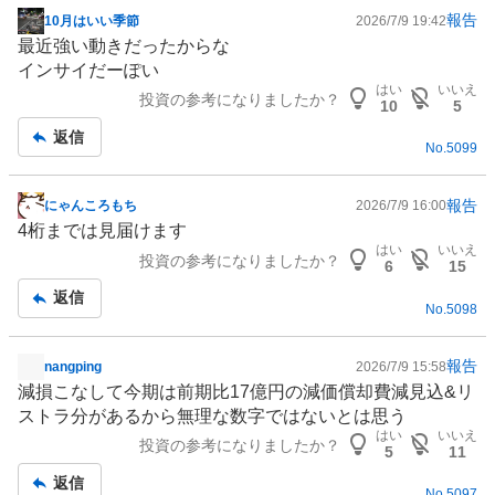
報告
10月はいい季節
2026/7/9 19:42
掲
最近強い動きだったからな
示
インサイだーぽい
板
はい
いいえ
投資の参考になりましたか？
記
10
5
事
返信
No.
5099
報告
にゃんころもち
2026/7/9 16:00
掲
4桁までは見届けます
示
はい
いいえ
投資の参考になりましたか？
板
6
15
記
返信
No.
5098
事
報告
nangping
2026/7/9 15:58
掲
減損こなして今期は前期比17億円の減価償却費減見込&リ
示
ストラ分があるから無理な数字ではないとは思う
板
はい
いいえ
投資の参考になりましたか？
記
5
11
事
返信
No.
5097