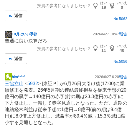
板
はい
いいえ
投資の参考になりましたか？
記
19
0
事
返信
No.
5062
報告
10月はいい季節
2026/6/27 10:47
掲
普通に良い決算だろ
示
はい
いいえ
投資の参考になりましたか？
板
11
40
記
返信
No.
5056
事
報告
him*****
2026/6/27 6:20
掲
三協立山
<
5932
> [東証Ｐ] が6月26日大引け後(17:00)に業
示
績修正を発表。26年5月期の連結最終損益を従来予想の20
板
億円の黒字→140億円の赤字(前の期は23.3億円の赤字)に
記
下方修正し、一転して赤字見通しとなった。ただ、通期の
事
連結経常利益は従来予想の1億円→8億円(前の期は9.4億
円)に8.0倍上方修正し、減益率が89.4％減→15.3％減に縮
小する見通しとなった。