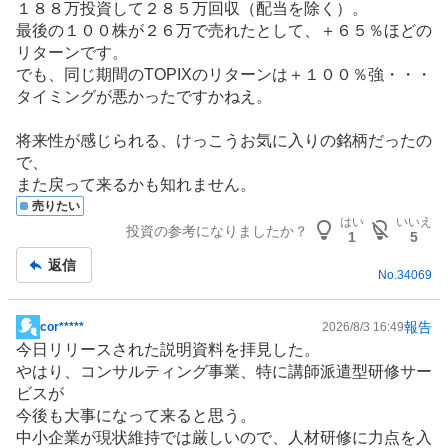
１８８万投資して２８５万回収（配当を除く）。
い
最後の１００株が２６万で売れたとして、＋６５％ほどの
0
リターンです。
%
でも、同じ期間のTOPIXのリターンは＋１００％強・・・
、
タイミングが悪かったですかねえ。
様
子
将来性が感じられる、けっこうお気に入りの銘柄だったの
見
で、
0
また戻って来るかも知れません。
%
売りたい
、
はい
いいえ
投資の参考になりましたか？
1
5
売
り
返信
No.
34069
た
い
1
報告
cor*****
2026/8/3 16:49
掲
0
今日リリースされた説明資料を拝見した。
示
0
やはり、
コンサルティング
事業、特に講師派遣型研修サー
板
%
ビスが
記
、
今後も大事になって来ると思う。
事
強
中小企業が現状維持では厳しいので、人材研修に力点を入