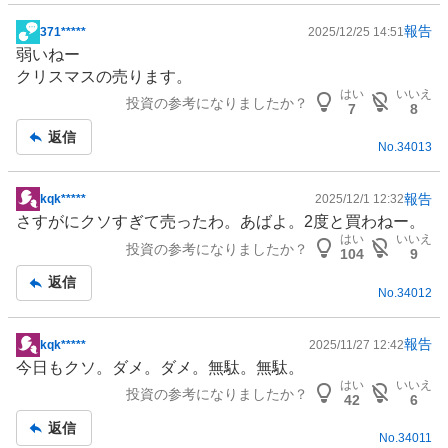
報告
371*****
2025/12/25 14:51
掲
弱いねー
示
クリスマス
の売ります。
板
はい
いいえ
投資の参考になりましたか？
記
7
8
事
返信
No.
34013
報告
kqk*****
2025/12/1 12:32
掲
さすがにクソすぎて売ったわ。あばよ。2度と買わねー。
示
はい
いいえ
投資の参考になりましたか？
板
104
9
記
返信
No.
34012
事
報告
kqk*****
2025/11/27 12:42
掲
今日もクソ。ダメ。ダメ。無駄。無駄。
示
はい
いいえ
投資の参考になりましたか？
板
42
6
記
返信
No.
34011
事