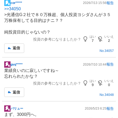
報告
cor*****
2026/7/13 15:56
掲
>>
34050
示
>光通信G２社で８０万株超、個人投資ヨシダさんが３５
板
万株保有してる目的はナニ？？
記
事
純投資目的じゃないの？
はい
いいえ
投資の参考になりましたか？
7
2
返信
No.
34057
報告
gvq*****
2026/7/10 10:44
掲
業績良いのに寂しいですね～
示
忘れられたかな？
板
はい
いいえ
投資の参考になりましたか？
記
9
0
事
返信
No.
34048
報告
バリュー
2026/5/23 6:25
掲
まず、3000円へ。
示