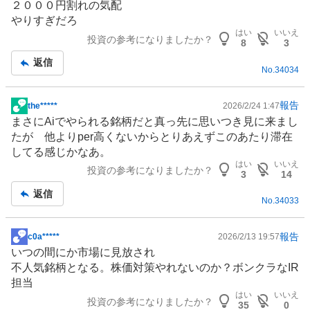
２０００円割れの気配
示
やりすぎだろ
板
はい
いいえ
投資の参考になりましたか？
記
8
3
事
返信
No.
34034
報告
the*****
2026/2/24 1:47
掲
まさにAiでやられる銘柄だと真っ先に思いつき見に来まし
示
たが 他よりper高くないからとりあえずこのあたり滞在
板
してる感じかなあ。
記
はい
いいえ
投資の参考になりましたか？
事
3
14
返信
No.
34033
報告
c0a*****
2026/2/13 19:57
掲
いつの間にか市場に見放され
示
不人気銘柄となる。株価対策やれないのか？ボンクラなIR
板
担当
記
はい
いいえ
投資の参考になりましたか？
事
35
0