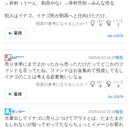
→井村（うーん、割高やな）→井村売却→みんな売る
板
記
犯人はイナゴ。イナゴ民が割高へと仕向けただけ。
事
はい
いいえ
投資の参考になりましたか？
9
7
返信
No.
33978
報告
3ef*****
2025/11/10 16:20
掲
売り水準にまで上がったから売っただけだってどこかの
フ
示
ァンド
も言ってたね、ファンドはお金集めて投資してるし
板
イナゴのことは考える必要無いしなぁ
記
はい
いいえ
投資の参考になりましたか？
事
6
4
返信
No.
33976
報告
ギンガー
2025/11/10 16:18
掲
大量出してイナゴに売りぶつけてアウトとは、たまたまか
示
もしれないが狙ってやってたならちょっとイメージが変わ
板