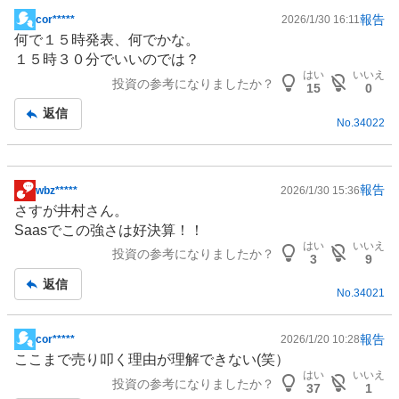
報告
cor*****
2026/1/30 16:11
掲
何で１５時発表、何でかな。
示
１５時３０分でいいのでは？
板
はい
いいえ
投資の参考になりましたか？
記
15
0
事
返信
No.
34022
報告
wbz*****
2026/1/30 15:36
掲
さすが井村さん。
示
Saasでこの強さは好決算！！
板
はい
いいえ
投資の参考になりましたか？
記
3
9
事
返信
No.
34021
報告
cor*****
2026/1/20 10:28
掲
ここまで売り叩く理由が理解できない(笑）
示
はい
いいえ
投資の参考になりましたか？
板
37
1