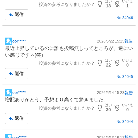
はい
いいえ
投資の参考になりましたか？
板
18
1
記
返信
No.
34046
事
報告
cor*****
2026/5/22 15:25
掲
最近上昇しているのに誰も投稿無しってところが、逆にい
示
い感じですネ(笑）
板
はい
いいえ
投資の参考になりましたか？
記
22
0
事
返信
No.
34045
報告
cor*****
2026/5/14 15:23
掲
増配ありがとう、予想より高くて驚きました。
示
はい
いいえ
投資の参考になりましたか？
板
30
0
記
返信
No.
34044
事
報告
gog*****
2026/5/13 19:12