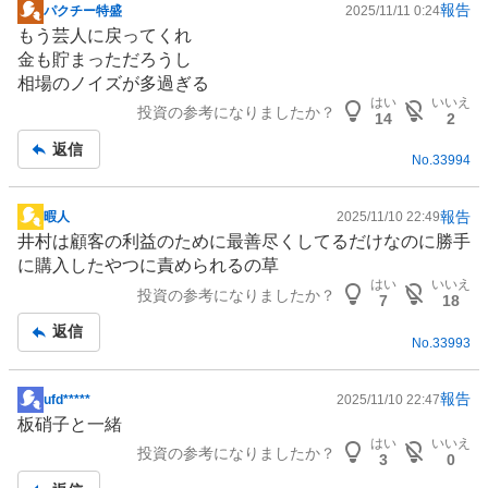
報告
パクチー特盛
2025/11/11 0:24
掲
もう芸人に戻ってくれ
示
金も貯まっただろうし
板
相場のノイズが多過ぎる
記
はい
いいえ
投資の参考になりましたか？
事
14
2
返信
No.
33994
報告
暇人
2025/11/10 22:49
掲
井村は顧客の利益のために最善尽くしてるだけなのに勝手
示
に購入したやつに責められるの草
板
はい
いいえ
投資の参考になりましたか？
記
7
18
事
返信
No.
33993
報告
ufd*****
2025/11/10 22:47
掲
板硝子と一緒
示
はい
いいえ
投資の参考になりましたか？
板
3
0
記