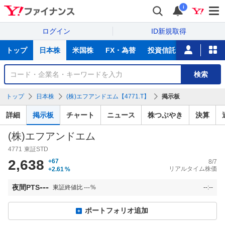
i
ログイン
ID新規取得
主
トップ
日本株
米国株
FX・為替
投資信託
ニュース
な
サ
銘
検索
ー
柄
ビ
を
トップ
日本株
(株)エフアンドエム【4771.T】
掲示板
ス
検
索
詳細
掲示板
チャート
ニュース
株つぶやき
決算
(株)エフアンドエム
4771
東証STD
2,638
+67
8/7
リアルタイム株価
+2.61
%
---
夜間PTS
東証終値比
---
%
--:--
ポートフォリオ追加