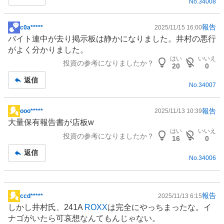
No.
34008
事
報告
c0a*****
2025/11/15 16:00
掲
バイト連中が去り掲示板は静かになりました。井村の悪行
示
がよく分かりました。
板
はい
いいえ
投資の参考になりましたか？
記
20
0
事
返信
No.
34007
報告
ooo*****
2025/11/13 10:39
掲
大量保有報告書が店板w
示
はい
いいえ
投資の参考になりましたか？
板
16
0
記
返信
No.
34006
事
報告
ccd*****
2025/11/13 6:15
掲
しかし井村氏、241A
ROXX
は完全にやっちまったな。イ
示
ナゴがいたら可哀想なんてもんじゃない。
板