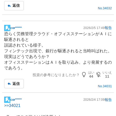
返信
No.
34032
報告
cor*****
2026/2/5 17:49
掲
恐らく労務管理クラウド・
オフィス
ステーションがＡＩに
示
駆逐されると
板
誤認されている様子。
記
フィンテック
出現で、
銀行
が駆逐されると当時叫ばれた。
事
現実はどうであろうか？
オフィスステーションはＡＩを取り込み、より発展するの
であろう。
はい
いいえ
投資の参考になりましたか？
44
11
返信
No.
34031
報告
cor*****
2026/2/4 17:09
掲
>>
34021
示
板