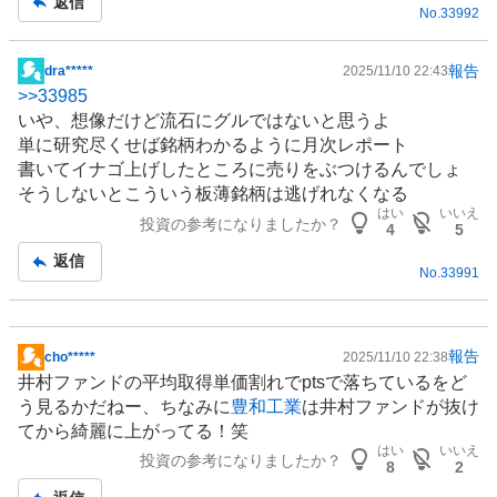
返信
No.
33992
事
報告
dra*****
2025/11/10 22:43
掲
>>
33985
示
いや、想像だけど流石にグルではないと思うよ
板
単に研究尽くせば銘柄わかるように月次レポート
記
書いてイナゴ上げしたところに売りをぶつけるんでしょ
事
そうしないとこういう板薄銘柄は逃げれなくなる
はい
いいえ
投資の参考になりましたか？
4
5
返信
No.
33991
報告
cho*****
2025/11/10 22:38
掲
井村
ファンド
の平均取得単価割れでptsで落ちているをど
示
う見るかだねー、ちなみに
豊和工業
は井村ファンドが抜け
板
てから綺麗に上がってる！笑
記
はい
いいえ
投資の参考になりましたか？
事
8
2