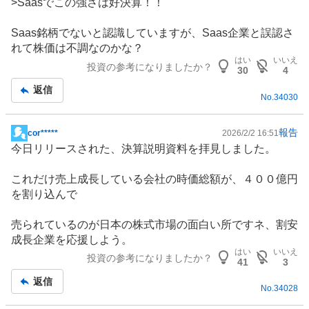
>Saasでこの強さは好決算！！
記
事
Saas銘柄でないと認識していますが、Saas企業と誤認さ
れて株価は不調なのかな？
はい
いいえ
投資の参考になりましたか？
30
4
返信
No.
34030
報告
cor*****
2026/2/2 16:51
掲
今日リリースされた、決算説明資料を拝見しました。
示
板
これだけ売上成長している会社の時価総額が、４００億円
記
を割り込んで
事
売られているのが日本の
株式市場
の面白い所ですネ、割安
成長企業を応援しよう。
はい
いいえ
投資の参考になりましたか？
41
3
返信
No.
34028