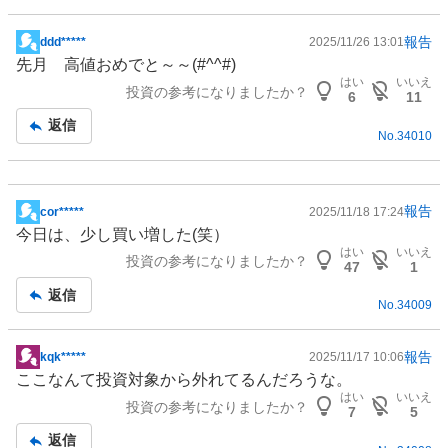
報告
ddd*****
2025/11/26 13:01
掲
先月 高値おめでと～～(#^^#)
示
はい
いいえ
投資の参考になりましたか？
板
6
11
記
返信
No.
34010
事
報告
cor*****
2025/11/18 17:24
掲
今日は、少し買い増した(笑）
示
はい
いいえ
投資の参考になりましたか？
板
47
1
記
返信
No.
34009
事
報告
kqk*****
2025/11/17 10:06
掲
ここなんて投資対象から外れてるんだろうな。
示
はい
いいえ
投資の参考になりましたか？
板
7
5
記
返信