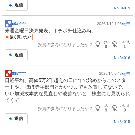
記
返信
No.
34019
事
報告
c0a*****
2026/1/19 7:05
掲
来週金曜日決算発表、ボチボチ仕込み時。
示
強く買いたい
板
はい
いいえ
投資の参考になりましたか？
記
9
1
事
返信
No.
34016
報告
885*****
2026/1/6 0:42
掲
日経平均、高値5万2千超えの日に年の始めからこのスタ
示
ートや。 ほぼ赤字部門とかいつまでも放置してないで、
板
いい加減抜本的な見直しや改善ないと、株主にも見切られ
記
てくで
事
はい
いいえ
投資の参考になりましたか？
9
9
返信
No.
34015