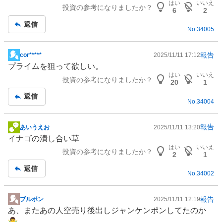
はい
いいえ
投資の参考になりましたか？
記
6
2
事
返信
No.
34005
報告
cor*****
2025/11/11 17:12
掲
プライムを狙って欲しい。
示
はい
いいえ
投資の参考になりましたか？
板
20
1
記
返信
No.
34004
事
報告
あいうえお
2025/11/11 13:20
掲
イナゴの潰し合い草
示
はい
いいえ
投資の参考になりましたか？
板
2
1
記
返信
No.
34002
事
報告
ブルボン
2025/11/11 12:19
掲
あ、またあの人空売り後出しジャンケンポンしてたのか
示
🤷‍♂️