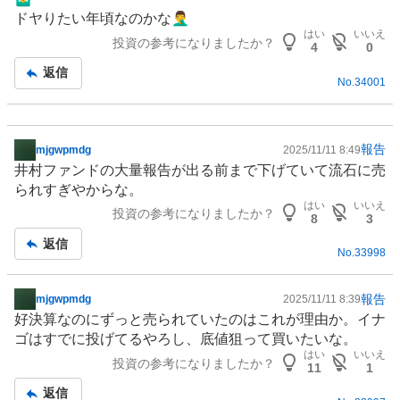
板
ドヤりたい年頃なのかな🤦‍♂️
記
はい
いいえ
投資の参考になりましたか？
事
4
0
返信
No.
34001
報告
mjgwpmdg
2025/11/11 8:49
掲
井村
ファンド
の大量報告が出る前まで下げていて流石に売
示
られすぎやからな。
板
はい
いいえ
投資の参考になりましたか？
記
8
3
事
返信
No.
33998
報告
mjgwpmdg
2025/11/11 8:39
掲
好決算なのにずっと売られていたのはこれが理由か。イナ
示
ゴはすでに投げてるやろし、底値狙って買いたいな。
板
はい
いいえ
投資の参考になりましたか？
記
11
1
事
返信