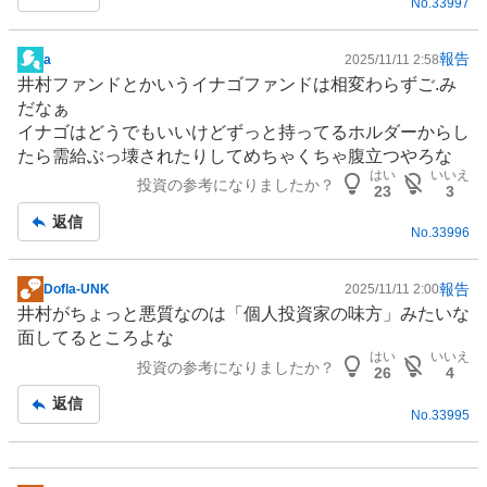
No.
33997
報告
a
2025/11/11 2:58
掲
井村
ファンド
とかいうイナゴファンドは相変わらずご.み
示
だなぁ
板
イナゴはどうでもいいけどずっと持ってるホルダーからし
記
たら需給ぶっ壊されたりしてめちゃくちゃ腹立つやろな
事
はい
いいえ
投資の参考になりましたか？
23
3
返信
No.
33996
報告
Dofla-UNK
2025/11/11 2:00
掲
井村がちょっと悪質なのは「個人投資家の味方」みたいな
示
面してるところよな
板
はい
いいえ
投資の参考になりましたか？
記
26
4
事
返信
No.
33995