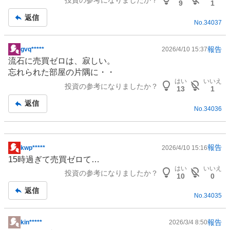
投資の参考になりましたか？
記
9
1
事
返信
No.
34037
報告
gvq*****
2026/4/10 15:37
掲
流石に売買ゼロは、寂しい。
示
忘れられた部屋の片隅に・・
板
はい
いいえ
投資の参考になりましたか？
記
13
1
事
返信
No.
34036
報告
kwp*****
2026/4/10 15:16
掲
15時過ぎて売買ゼロて…
示
はい
いいえ
投資の参考になりましたか？
板
10
0
記
返信
No.
34035
事
報告
kin*****
2026/3/4 8:50
掲