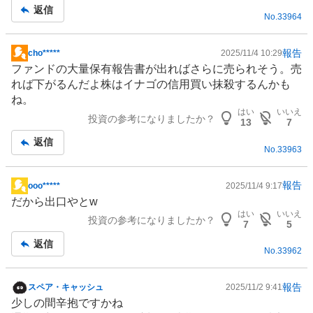
記
返信
No.
33964
事
報告
cho*****
2025/11/4 10:29
掲
ファンド
の大量保有報告書が出ればさらに売られそう。売
示
れば下がるんだよ株はイナゴの信用買い抹殺するんかも
板
ね。
記
はい
いいえ
投資の参考になりましたか？
事
13
7
返信
No.
33963
報告
ooo*****
2025/11/4 9:17
掲
だから出口やとw
示
はい
いいえ
投資の参考になりましたか？
板
7
5
記
返信
No.
33962
事
報告
スペア・キャッシュ
2025/11/2 9:41
掲
少しの間辛抱ですかね
示