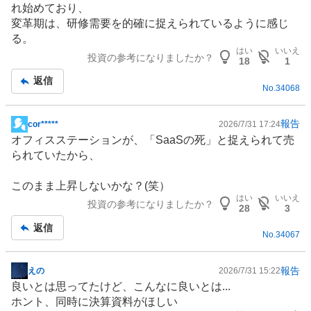
く
れ始めており、
売
変革期は、研修需要を的確に捉えられているように感じ
り
る。
はい
いいえ
た
投資の参考になりましたか？
18
1
い
返信
0
No.
34068
%
報告
cor*****
2026/7/31 17:24
掲
オフィス
ステーションが、「
SaaS
の死」と捉えられて売
示
られていたから、
板
記
このまま上昇しないかな？(笑）
事
はい
いいえ
投資の参考になりましたか？
28
3
返信
No.
34067
報告
えの
2026/7/31 15:22
掲
良いとは思ってたけど、こんなに良いとは...
示
ホント、同時に決算資料がほしい
板