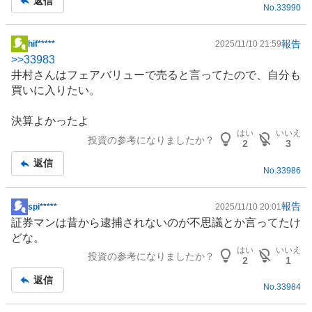
返信
No.
33990
報告
hif*****
2025/11/10 21:59
掲
>>
33983
示
井村さんはフェアバリューで売ると言ってたので、自分も
板
買いに入りたい。
記
事
決算よかったよ
はい
いいえ
投資の参考になりましたか？
2
3
返信
No.
33986
報告
spi*****
2025/11/10 20:01
掲
証券マンは昔から逮捕されないのが不思議とか言ってたけ
示
どな。
板
はい
いいえ
投資の参考になりましたか？
記
2
1
事
返信
No.
33984