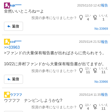
報告
kqk*****
2025/11/10 12:42
掲
全然いいところねーよ
示
はい
いいえ
投資の参考になりましたか？
板
4
1
記
返信
No.
33969
事
報告
ccd*****
2025/11/4 21:52
掲
>>
33963
示
>
ファンド
の大量保有報告書が出ればさらに売られそう。
板
記
10/22に井村ファンドから大量保有報告書が出てますが。
事
はい
いいえ
投資の参考になりましたか？
11
11
返信
No.
33966
報告
ウフフフ
2025/11/4 11:35
掲
ウフフフ ナンピンしようかな?
示
はい
いいえ
投資の参考になりましたか？
板
4
11