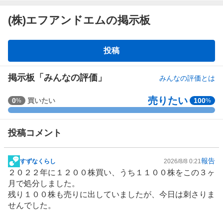
(株)エフアンドエムの掲示板
掲
投稿
示
板
掲示板「みんなの評価」
みんなの評価とは
売りたい
強
0
買いたい
100
%
%
く
買
投稿コメント
い
た
い
報告
すずなくらし
2026/8/8 0:21
掲
0
２０２２年に１２００株買い、うち１１００株をこの３ヶ
示
%
月で処分しました。
板
、
残り１００株も売りに出していましたが、今日は刺さりま
記
買
せんでした。
事
い
た