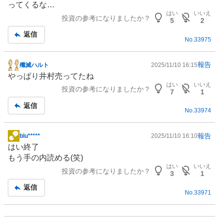
ってくるな…
記
はい
いいえ
投資の参考になりましたか？
事
5
2
返信
No.
33975
報告
殲滅ハルト
2025/11/10 16:15
掲
やっぱり井村売ってたね
示
はい
いいえ
投資の参考になりましたか？
板
7
1
記
返信
No.
33974
事
報告
blu*****
2025/11/10 16:10
掲
はい終了
示
もう手の内読める(笑)
板
はい
いいえ
投資の参考になりましたか？
記
3
1
事
返信
No.
33971