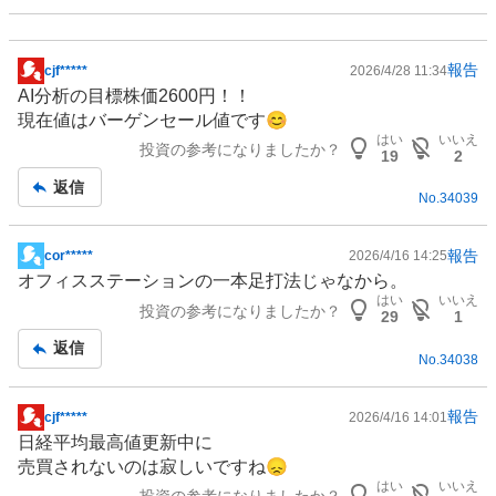
報告
cjf*****
2026/4/28 11:34
掲
AI分析の目標株価2600円！！
示
現在値はバーゲンセール値です😊
板
はい
いいえ
投資の参考になりましたか？
記
19
2
事
返信
No.
34039
報告
cor*****
2026/4/16 14:25
掲
オフィス
ステーションの一本足打法じゃなから。
示
はい
いいえ
投資の参考になりましたか？
板
29
1
記
返信
No.
34038
事
報告
cjf*****
2026/4/16 14:01
掲
日経平均最高値更新中に
示
売買されないのは寂しいですね😞
板
はい
いいえ