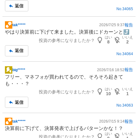
記
返信
No.
34065
事
報告
tak*****
2026/7/25 9:37
掲
やはり決算前に下げて来ました。決算後にドカーンと⤴️
示
はい
いいえ
投資の参考になりましたか？
板
8
2
記
返信
No.
34064
事
報告
big*****
2026/7/16 18:52
掲
フリー、マネフォが買われてるので、そろそろ起きて
示
も・・・？
板
はい
いいえ
投資の参考になりましたか？
記
10
1
事
返信
No.
34063
報告
tak*****
2026/7/15 9:14
掲
決算前に下げて、決算発表で上げるパターンかな！？
示
はい
いいえ
投資の参考になりましたか？
板