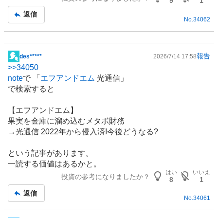
9
1
記
返信
No.
34062
事
報告
des*****
2026/7/14 17:58
掲
>>
34050
示
note
で 「
エフアンドエム
光通信」
板
で検索すると
記
事
【エフアンドエム】
果実を金庫に溜め込むメタボ財務
→光通信 2022年から侵入済!今後どうなる?
という記事があります。
一読する価値はあるかと。
はい
いいえ
投資の参考になりましたか？
8
1
返信
No.
34061