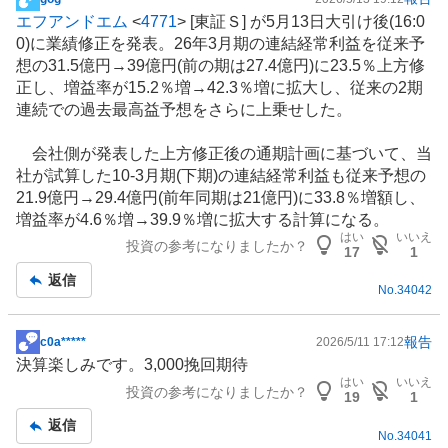
掲
エフアンドエム
<
4771
> [東証Ｓ] が5月13日大引け後(16:0
示
0)に業績修正を発表。26年3月期の連結経常利益を従来予
板
想の31.5億円→39億円(前の期は27.4億円)に23.5％上方修
記
正し、増益率が15.2％増→42.3％増に拡大し、従来の2期
事
連続での過去最高益予想をさらに上乗せした。
会社側が発表した上方修正後の通期計画に基づいて、当
社が試算した10-3月期(下期)の連結経常利益も従来予想の
21.9億円→29.4億円(前年同期は21億円)に33.8％増額し、
増益率が4.6％増→39.9％増に拡大する計算になる。
はい
いいえ
投資の参考になりましたか？
17
1
返信
No.
34042
報告
c0a*****
2026/5/11 17:12
掲
決算楽しみです。3,000挽回期待
示
はい
いいえ
投資の参考になりましたか？
板
19
1
記
返信
No.
34041
事