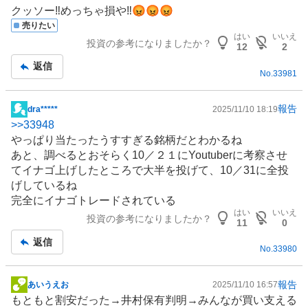
板
クッソー‼️めっちゃ損や‼️😡😡😡
記
売りたい
事
はい
いいえ
投資の参考になりましたか？
12
2
返信
No.
33981
報告
dra*****
2025/11/10 18:19
掲
>>
33948
示
やっぱり当たったうすすぎる銘柄だとわかるね
板
あと、調べるとおそらく10／２１に
Youtuber
に考察させ
記
てイナゴ上げしたところで大半を投げて、10／31に全投
事
げしているね
完全にイナゴトレードされている
はい
いいえ
投資の参考になりましたか？
11
0
返信
No.
33980
報告
あいうえお
2025/11/10 16:57
掲
もともと割安だった→井村保有判明→みんなが買い支える
示