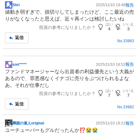
報告
Shri
2025/11/10 19:48
掲
値動き弱すぎで、損切りしてしまったけど、ここ最近の売
示
りがなくなったと思えば、近々再インは検討したいね
板
はい
いいえ
投資の参考になりましたか？
記
4
3
事
返信
No.
33983
報告
son*****
2025/11/10 18:52
掲
ファンド
マネージャーなら出資者の利益優先という大義が
示
あるので、罪悪感なくイナゴに売りをぶつけられるよな
板
あ。それが仕事だし
記
はい
いいえ
投資の参考になりましたか？
事
7
7
返信
No.
33982
報告
蹲踞の達人original
2025/11/10 18:21
掲
ユーチューバーもグルだったんか⁉️😭😭
示