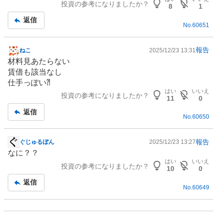
投資の参考になりましたか？
記
8
1
事
返信
No.
60651
報告
ねこ
2025/12/23 13:31
掲
材料見あたらない
示
賃借も該当なし
板
仕手っぽい⁈
記
はい
いいえ
投資の参考になりましたか？
事
11
0
返信
No.
60650
報告
ぐじゅるぼん
2025/12/23 13:27
掲
なに？？
示
はい
いいえ
投資の参考になりましたか？
板
10
0
記
返信
No.
60649
事