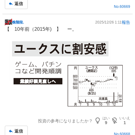
返信
No.
60669
報告
株階段.
2025/12/26 1:11
掲
【 10年前（2015年) 】 ー。
示
板
記
事
はい
いいえ
投資の参考になりましたか？
9
1
返信
No.
60668