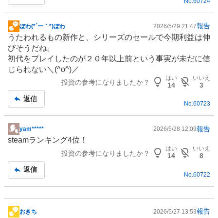
No.
60724
報告
ぽわ(*´ー｀*)ぽわ
2026/5/29 21:47
掲
うたわれるもの新作と、シリーズのセールで今期利益は伸
示
びそうだね。
板
初代をプレイしたのが２０年以上前という事実が未だに信
記
じられない＼(^o^)／
事
はい
いいえ
投資の参考になりましたか？
14
3
返信
No.
60723
報告
yam*****
2026/5/28 12:09
掲
steamランキング4位！
示
はい
いいえ
投資の参考になりましたか？
板
14
8
記
返信
No.
60722
事
報告
おきち
2026/5/27 13:53
掲