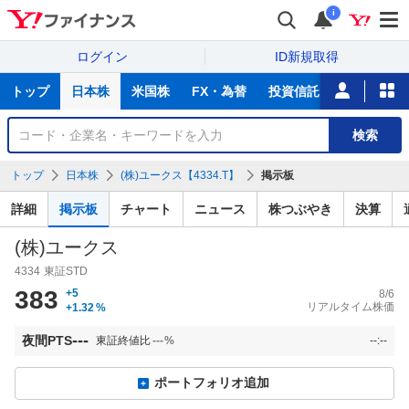
i
ログイン
ID新規取得
主
トップ
日本株
米国株
FX・為替
投資信託
ニュース
な
サ
銘
検索
ー
柄
ビ
を
トップ
日本株
(株)ユークス【4334.T】
掲示板
ス
検
索
詳細
掲示板
チャート
ニュース
株つぶやき
決算
(株)ユークス
4334
東証STD
383
+5
8/6
リアルタイム株価
+1.32
%
---
夜間PTS
東証終値比
---
%
--:--
ポートフォリオ追加