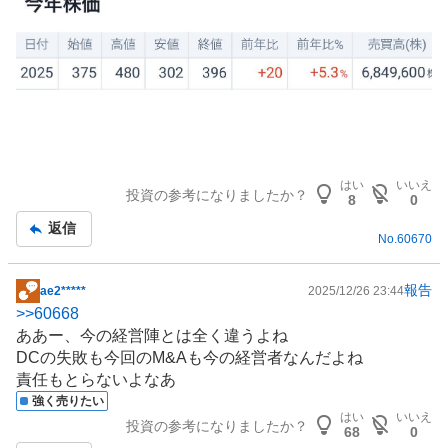
はい
いいえ
投資の参考になりましたか？
8
0
返信
No.
60670
報告
ae2*****
2025/12/26 23:44
掲
>>
60668
示
ああー、今の経営陣とは全く違うよね
板
DCの失敗も今回のM&Aも今の経営者なんだよね
記
責任もとらないよなあ
事
強く売りたい
はい
いいえ
投資の参考になりましたか？
68
0