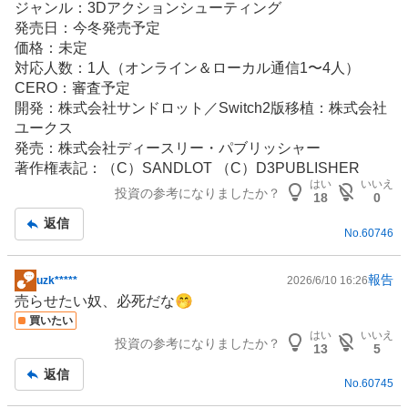
ジャンル：3Dアクションシューティング
発売日：今冬発売予定
価格：未定
対応人数：1人（オンライン＆ローカル通信1〜4人）
CERO：審査予定
開発：株式会社サンドロット／Switch2版移植：株式会社
ユークス
発売：株式会社ディースリー・パブリッシャー
著作権表記：（C）SANDLOT （C）D3PUBLISHER
はい
いいえ
投資の参考になりましたか？
18
0
返信
No.
60746
報告
uzk*****
2026/6/10 16:26
掲
売らせたい奴、必死だな🤭
示
買いたい
板
はい
いいえ
投資の参考になりましたか？
記
13
5
事
返信
No.
60745