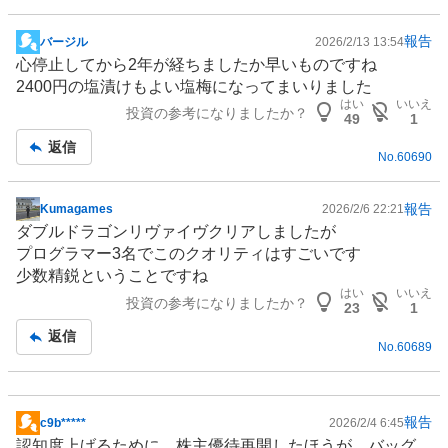
報告
バージル
2026/2/13 13:54
掲
心停止してから2年が経ちましたか早いものですね
示
2400円の塩漬けもよい塩梅になってまいりました
板
はい
いいえ
投資の参考になりましたか？
記
49
1
事
返信
No.
60690
報告
Kumagames
2026/2/6 22:21
掲
ダブルドラゴンリヴァイヴクリアしましたが
示
プログラマー3名でこのクオリティはすごいです
板
少数精鋭ということですね
記
はい
いいえ
投資の参考になりましたか？
事
23
1
返信
No.
60689
報告
c9b*****
2026/2/4 6:45
掲
認知度上げるために、
株主優待
再開したほうが。バッグ