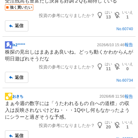
受注残高も豊富だし決算も好調２Qも期待している
板
強く買いたい
記
はい
いいえ
投資の参考になりましたか？
事
13
1
返信
No.
60740
報告
lx2*****
2026/6/10 15:46
掲
株探の見出しはまあまあ良いね。どっち動くかわからんが
示
明日遊ばれそうだな
板
はい
いいえ
投資の参考になりましたか？
記
11
0
事
返信
No.
60734
報告
おきち
2026/6/8 11:56
掲
まぁ今週の数字には「うたわれるもの 白への道標」の収
示
入は反映されないけどね・・・1Qやし何もなかったよう
板
にシラーと過ぎそうな予感。
記
はい
いいえ
投資の参考になりましたか？
事
20
1
返信