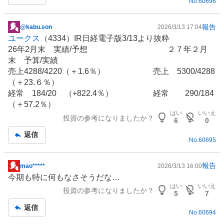
No.
60696
報告
@kabu.son
2026/3/13 17:04
掲
ユークス
（4334）IR日経電子版3/13より抜粋
示
26年2月末 実績/予想 ２７年２月
板
末 予算/実績
記
売上4288/4220（＋1.6％） 売上 5300/4288
事
（＋23.６％）
経常 184/20 （+822.4％） 経常 290/184
（＋57.2％）
はい
いいえ
投資の参考になりましたか？
6
0
返信
No.
60695
報告
mao*****
2026/3/13 16:00
掲
今期も特に何もなさそうだな…
示
はい
いいえ
投資の参考になりましたか？
板
5
7
記
返信
No.
60694
事