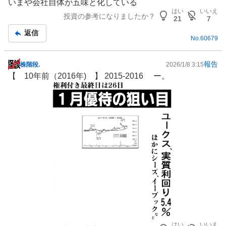
いまや会社自体が五味と化している
はい
いいえ
投資の参考になりましたか？
21
7
返信
No.
60679
報告
株階段.
2026/1/8 3:15
掲
【 10年前（2016年) 】 2015-2016 ー。
示
板
記
事
はい
いいえ