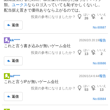
示
類。
ユークス
ならロゴ入っていても恥ずかしくないし。
板
配当据え置きで優待ありなら上がるのでは。
記
はい
いいえ
投資の参考になりましたか？
事
26
4
返信
No.
60687
報告
kik*****
2026/2/3 20:19
掲
これと言う書き込みが無いゲーム会社
示
はい
いいえ
投資の参考になりましたか？
板
13
2
記
返信
No.
60686
事
報告
lad*****
2026/1/14 6:44
掲
これと言う
IP
が無いゲーム会社
示
はい
いいえ
投資の参考になりましたか？
板
53
13
記
返信
No.
60684
事