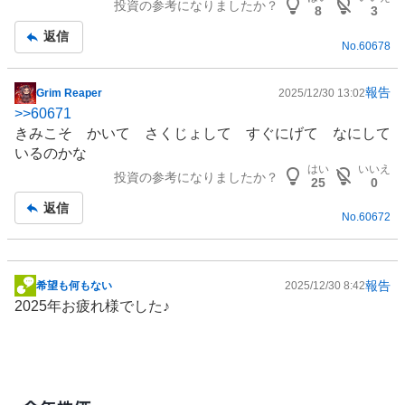
投資の参考になりましたか？
8
3
返信
No.
60678
報告
Grim Reaper
2025/12/30 13:02
掲
>>
60671
示
きみこそ かいて さくじょして すぐにげて なにして
板
いるのかな
記
はい
いいえ
投資の参考になりましたか？
事
25
0
返信
No.
60672
報告
希望も何もない
2025/12/30 8:42
掲
2025年お疲れ様でした♪
示
板
記
事