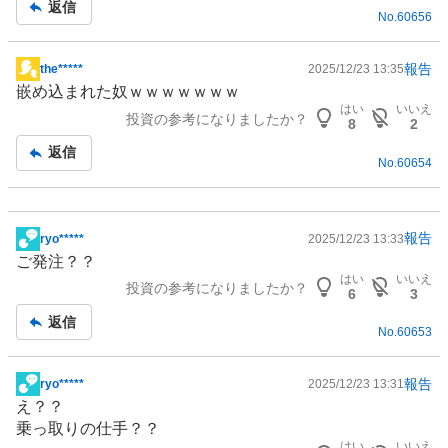
返信
No.
60656
事
報告
the*****
2025/12/23 13:35
掲
嵌め込まれた奴ｗｗｗｗｗｗｗ
示
はい
いいえ
投資の参考になりましたか？
板
8
2
記
返信
No.
60654
事
報告
ryo*****
2025/12/23 13:33
掲
ご発注？？
示
はい
いいえ
投資の参考になりましたか？
板
6
3
記
返信
No.
60653
事
報告
ryo*****
2025/12/23 13:31
掲
え？？
示
乗っ取りの仕手？？
板
はい
いいえ