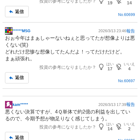
投資の参考になりましたか？
記
19
14
事
返信
No.
60699
報告
******MSG
2026/3/13 23:46
掲
おぉ今年はまぁしゃーないねぇと思ってたが想像よりは悪
示
くない(笑)
板
どれだけ悲惨な想像してたんだよ！ってだけだけど。
記
まぁ頑張れ。
事
はい
いいえ
投資の参考になりましたか？
17
4
返信
No.
60697
報告
kam*****
2026/3/13 17:39
掲
悪くない決算ですが、4Ｑ単体で約2億の利益を出してい
示
るので、今期予想が物足りなく感じてしまう。
板
はい
いいえ
投資の参考になりましたか？
記
14
2
事
返信