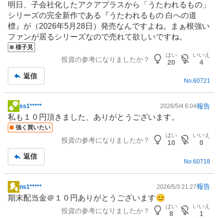
明日、子会社化したアクアプラスから「うたわれるもの」
示
シリーズの完全新作である『うたわれるもの 白への道
板
標』が（2026年5月28日）発売なんですよね。まぁ根強い
記
ファンが居るシリーズなので売れて欲しいですね。
事
様子見
はい
いいえ
投資の参考になりましたか？
20
4
返信
No.
60721
報告
ss1*****
2026/5/4 6:04
掲
私も１０円頂きました、ありがとうございます。
示
強く買いたい
板
はい
いいえ
投資の参考になりましたか？
記
10
0
事
返信
No.
60718
報告
ns1*****
2026/5/3 21:27
掲
期末配当金＠１０円ありがとうございます😊
示
はい
いいえ
投資の参考になりましたか？
板
8
1