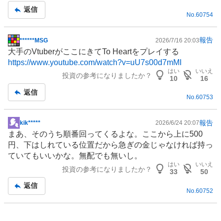
事
返信
No.
60754
報告
******MSG
2026/7/16 20:03
掲
大手のVtuberがここにきてTo Heartをプレイする
示
https://www.youtube.com/watch?v=uU7s00d7mMI
板
はい
いいえ
投資の参考になりましたか？
記
10
16
事
返信
No.
60753
報告
kik*****
2026/6/24 20:07
掲
まあ、そのうち順番回ってくるよな。ここから上に500
示
円、下はしれている位置だから急ぎの金じゃなければ持っ
板
ていてもいいかな。無配でも無いし。
記
はい
いいえ
投資の参考になりましたか？
事
33
50
返信
No.
60752