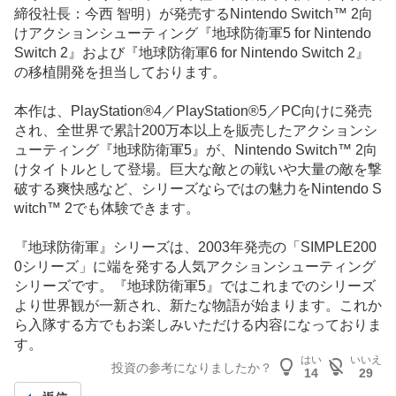
締役社長：今西 智明）が発売するNintendo Switch™ 2向
けアクションシューティング『地球防衛軍5 for Nintendo
Switch 2』および『地球防衛軍6 for Nintendo Switch 2』
の移植開発を担当しております。
本作は、PlayStation®4／PlayStation®5／PC向けに発売
され、全世界で累計200万本以上を販売したアクションシ
ューティング『地球防衛軍5』が、Nintendo Switch™ 2向
けタイトルとして登場。巨大な敵との戦いや大量の敵を撃
破する爽快感など、シリーズならではの魅力をNintendo S
witch™ 2でも体験できます。
『地球防衛軍』シリーズは、2003年発売の「SIMPLE200
0シリーズ」に端を発する人気アクションシューティング
シリーズです。『地球防衛軍5』ではこれまでのシリーズ
より世界観が一新され、新たな物語が始まります。これか
ら入隊する方でもお楽しみいただける内容になっておりま
す。
はい
いいえ
投資の参考になりましたか？
14
29