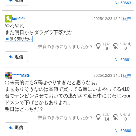
No.
60663
事
報告
lad*****
2025/12/23 18:24
掲
やれやれ
示
また明日からダラダラ下落だな
板
強く売りたい
記
はい
いいえ
投資の参考になりましたか？
事
6
0
返信
No.
60661
報告
******MSG
2025/12/23 14:51
掲
出来高的にもS高はやりすぎだと思うなぁ。
示
まぁありそうなのは高値で買ってる層にいまやってる410
板
台でナンピンさせておいての逃がさす近日中にじわじわor
記
ドスンで下げとかもありよな。
事
明日はどっちだ？
はい
いいえ
投資の参考になりましたか？
14
0
返信
No.
60660