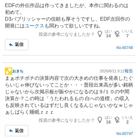
板
EDFの外伝作品は作ってきましたが、本作に関わるのは
記
初めて。
事
D3パブリッシャーの信頼も厚そうですし、EDF次回作の
開発には
ユークス
も関わって欲しいですね。
はい
いいえ
投資の参考になりましたか？
14
7
返信
No.
60748
報告
おきち
2026/6/11 9:11
掲
まぁボチボチの決算内容で次の大きめの仕事を発表したぐ
示
らいじゃ伸びないってことか・・・普段出来高が多い銘柄
板
じゃないから次掲示板が賑やかになるのは９/１０の中間
記
決算か？この時は「うたわれるもの 白への道標」の収入
事
も反映されているはずだし良くなるんじゃないかなｗじゃ
ぁしばらく睡眠ｚｚｚ
はい
いいえ
投資の参考になりましたか？
16
2
返信
No.
60747