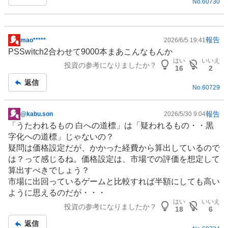
No.
60730
報告
mao*****
2026/6/5 19:41
掲
PSSwitch2合わせて9000本まあこんなもんか
示
はい
いいえ
投資の参考になりましたか？
板
16
2
記
返信
No.
60729
事
報告
@kabu.son
2026/5/30 9:04
掲
「うたわれるもの 白への道標」は「疑われるもの・・黒
示
字化への道標」じゃないの？
板
疑問は価格設定だが、かかった経費から算出しているので
記
は？って感じるね。価格設定は、市場での評価を想定して
事
算出すべきでしょう？
市場に出回っている
ゲーム
と比較すれば半額にしても高い
ように思えるのだが・・・
はい
いいえ
投資の参考になりましたか？
18
6
返信