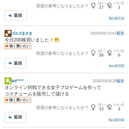
示
はい
いいえ
投資の参考になりましたか？
板
17
1
記
返信
No.
60710
事
報告
ゴルゴまさき
2026/3/30 15:41
掲
今日200株買いました！😁
示
強く買いたい
板
はい
いいえ
投資の参考になりましたか？
記
26
0
事
返信
No.
60705
報告
lad*****
2026/3/30 6:20
掲
オンライン対戦できる女子プロゲームを作って
示
コスチュームを販売して儲ける
板
強く買いたい
記
はい
いいえ
投資の参考になりましたか？
事
13
2
返信
No.
60704