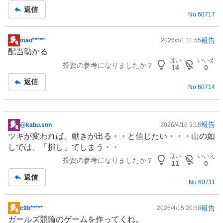
記
返信
No.
60717
事
報告
mao*****
2026/5/1 11:55
掲
配当助かる
示
はい
いいえ
投資の参考になりましたか？
板
14
0
記
返信
No.
60714
事
報告
@kabu.son
2026/4/16 9:18
掲
ツキが変われば、動きが出る・・と信じたい・・・山の如
示
しでは、「損し」てしまう・・
板
はい
いいえ
投資の参考になりましたか？
記
11
0
事
返信
No.
60711
報告
c9b*****
2026/4/15 20:58
掲
ガールズ
競輪
の
ゲーム
を作ってくれ。