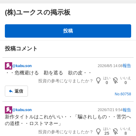
(株)ユークスの掲示板
掲
投稿
示
板
投稿コメント
報告
@kabu.son
2026/8/5 14:08
掲
・・危機避ける 勘を遮る 欲の皮・・
示
はい
いいえ
投資の参考になりましたか？
板
0
0
記
返信
No.
60758
事
報告
@kabu.son
2026/7/21 9:54
掲
新作タイトルはこれがいい・・「騙されしもの・・苦労へ
示
の道標・・ロストマネー」
板
はい
いいえ
投資の参考になりましたか？
記
25
8