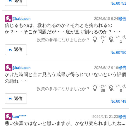
返信
No.
60751
報告
@kabu.son
2026/6/15 9:24
掲
信じるものは、救われるのか？それとも掬われるの
示
か？・・そこが問題だが・・底が直ぐ割れるのか？・・
板
はい
いいえ
投資の参考になりましたか？
記
7
1
事
返信
No.
60750
報告
@kabu.son
2026/6/12 9:19
掲
かけた時間と金に見合う成果が得られていないという評価
示
の顕れ・・
板
はい
いいえ
投資の参考になりましたか？
記
38
9
事
返信
No.
60749
報告
kam*****
2026/6/11 21:23
掲
悪い決算ではないと思いますが、かなり売られましたね...
示