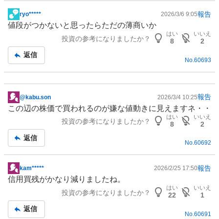
報告
ryo*****
2026/3/6 9:05
掲
値段がつかないと思ったらただの薄商いか
示
はい
いいえ
投資の参考になりましたか？
板
8
2
記
返信
No.
60693
事
報告
@kabu.son
2026/3/4 10:25
掲
この辺の株価で買われるのが嫌な値動きに見えますネ・・
示
はい
いいえ
投資の参考になりましたか？
板
8
2
記
返信
No.
60692
事
報告
kam*****
2026/2/25 17:50
掲
信用買残がかなり減りましたね。
示
はい
いいえ
投資の参考になりましたか？
板
22
1
記
返信
No.
60691
事