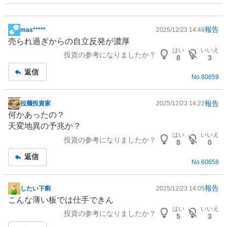
報告
mas*****
2025/12/23 14:48
掲
売られ過ぎからの自立反発が濃厚
示
はい
いいえ
投資の参考になりましたか？
板
8
3
記
返信
No.
60659
事
報告
拉麺投資家
2025/12/23 14:22
掲
何かあったの？
示
天変地異の予兆か？
板
はい
いいえ
投資の参考になりましたか？
記
8
0
事
返信
No.
60658
報告
したい下痢
2025/12/23 14:05
掲
こんな薄い板では仕手できん
示
はい
いいえ
投資の参考になりましたか？
板
5
3
記