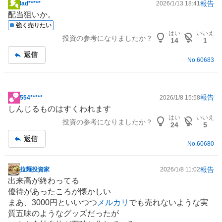
報告
lad*****
2026/1/13 18:41
掲
配当狙いか。
示
強く売りたい
板
はい
いいえ
投資の参考になりましたか？
記
14
1
事
返信
No.
60683
報告
554*****
2026/1/8 15:58
掲
しんじるものはすくわれます
示
はい
いいえ
投資の参考になりましたか？
板
24
5
記
返信
No.
60680
事
報告
拉麺投資家
2026/1/8 11:02
掲
出来高が終わってる
示
優待があったころが懐かしい
板
まあ、3000円といいつつ
メルカリ
でも売れないような実
記
質五味のようなグッズだったが
事