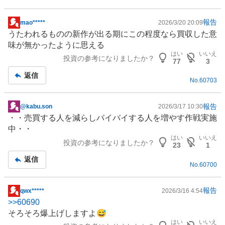
報告
mao*****
2026/3/20 20:09
掲
うたわれるものの新作が出る期にこの程度なら買収した意
示
味が無かったように思える
板
はい
いいえ
投資の参考になりましたか？
記
77
3
事
返信
No.
60703
報告
@kabu.son
2026/3/17 10:30
掲
・・売買する人を減らしバイバイする人を増やす作戦実施
示
中・・
板
はい
いいえ
投資の参考になりましたか？
記
23
1
事
返信
No.
60700
報告
qwx*****
2026/3/16 4:54
掲
>>
60690
示
そろそろ爆上げしますよ😅
板
はい
いいえ