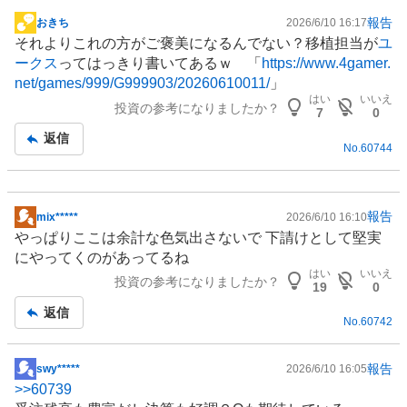
報告
おきち
2026/6/10 16:17
掲
それよりこれの方がご褒美になるんでない？移植担当が
ユ
示
ークス
ってはっきり書いてあるｗ 「
https://www.4gamer.
板
net/games/999/G999903/20260610011/
」
記
はい
いいえ
投資の参考になりましたか？
事
7
0
返信
No.
60744
報告
mix*****
2026/6/10 16:10
掲
やっぱりここは余計な色気出さないで 下請けとして堅実
示
にやってくのがあってるね
板
はい
いいえ
投資の参考になりましたか？
記
19
0
事
返信
No.
60742
報告
swy*****
2026/6/10 16:05
掲
>>
60739
示