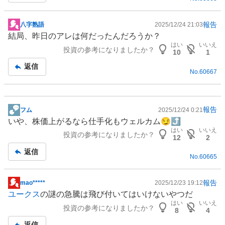
報告
八字熟語
2025/12/24 21:03
掲
結局、昨日のアレは何だったんだろうか？
示
はい
いいえ
投資の参考になりましたか？
板
10
1
記
返信
No.
60667
事
報告
フム
2025/12/24 0:21
掲
いや、株価上がるなら仕手化もウェルカム😏⤴️
示
はい
いいえ
投資の参考になりましたか？
板
12
2
記
返信
No.
60665
事
報告
mao*****
2025/12/23 19:12
掲
ユークス
の謎の急騰は飛び付いてはいけないやつだ
示
はい
いいえ
投資の参考になりましたか？
板
8
4
記
返信