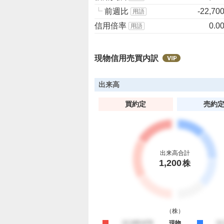
┗
前週比
-22,70
用語
信用倍率
0.0
用語
現物信用売買内訳
出来高
買約定
売約
出来高合計
1,200
株
（
株
）
買約定
12,345,678
現物
売
12