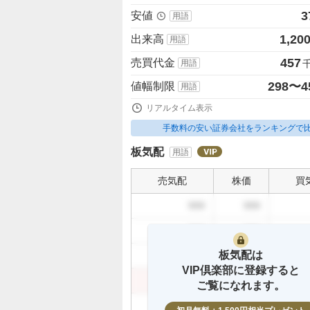
3
安値
用語
1,20
出来高
用語
457
売買代金
用語
298〜4
値幅制限
用語
リアルタイム表示
手数料の安い証券会社をランキングで
板気配
用語
売気配
株価
買
999
999
999
999
板気配は
999
999
VIP倶楽部に登録すると
999
999
ご覧になれます。
999