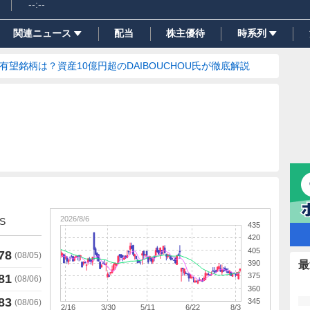
--:--
関連ニュース
配当
株主優待
時系列
の有望銘柄は？資産10億円超のDAIBOUCHOU氏が徹底解説
2026/8/6
S
435
420
405
78
(
08/05
)
390
最
375
81
(
08/06
)
360
83
345
(
08/06
)
2/16
3/30
5/11
6/22
8/3