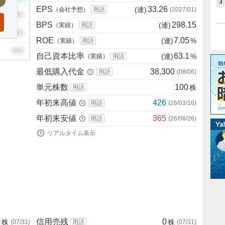
3
EPS
33.26
(連)
（会社予想）
用語
(
2027/01
)
999
BPS
298.15
(連)
（実績）
用語
999
ROE
7.05
(連)
%
（実績）
用語
999
自己資本比率
63.1
(連)
%
（実績）
用語
最低購入代金
38,300
用語
(
08/06
)
単元株数
100
株
用語
年初来高値
426
用語
(
26/03/16
)
年初来安値
365
用語
(
26/06/26
)
リアルタイム表示
0
信用売残
0
株
株
(
07/31
)
用語
(
07/31
)