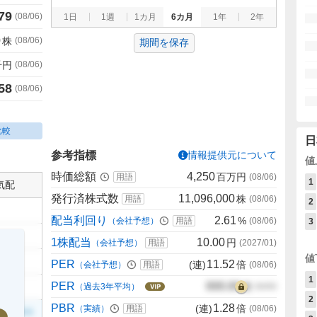
79
(
08/06
)
1日
1週
1カ月
6カ月
1年
2年
0
株
(
08/06
)
期間を保存
千円
(
08/06
)
58
(
08/06
)
比較
日
参考指標
情報提供元について
値
時価総額
4,250
百万円
用語
(
08/06
)
1
気配
発行済株式数
11,096,000
株
用語
(
08/06
)
2
配当利回り
2.61
%
（会社予想）
用語
(
08/06
)
3
1株配当
10.00
円
（会社予想）
用語
(
2027/01
)
値
PER
11.52
(連)
倍
（会社予想）
用語
(
08/06
)
1
PER
000.00
倍
（過去3年平均）
00/00
2
PBR
1.28
(連)
倍
（実績）
用語
(
08/06
)
999