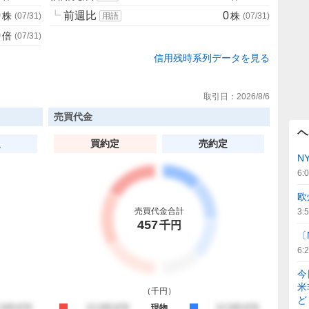
0
┗
前週比
0
株
株
(
07/31
)
用語
(
07/31
)
0
倍
(
07/31
)
信用残時系列データを見る
取引日：
2026/8/6
売買代金
ヘ
定
買約定
売約定
N
6:
欧
売買代金合計
3:
457
千円
〔
6:
今
米
（
千円
）
ど
約定
,345,678
買約定
12,345,678
現物
売約定
12,345,678