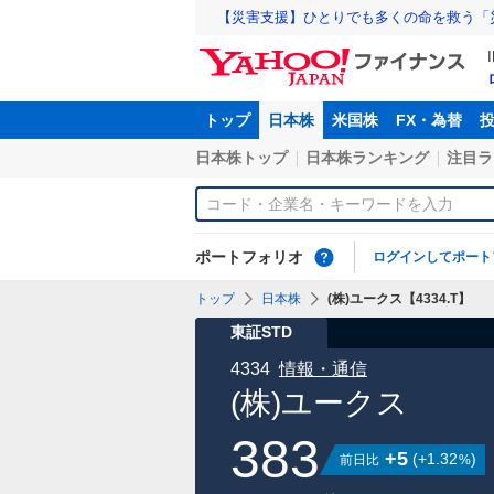
【災害支援】ひとりでも多くの命を救う「
トップ
日本株
米国株
FX・為替
日本株トップ
日本株ランキング
注目ラ
ポートフォリオ
ログインしてポート
トップ
日本株
(株)ユークス【4334.T】
東証STD
4334
情報・通信
(株)ユークス
383
+5
(
+1.32
)
前日比
%