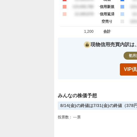
買約定
123,456,789
信用新規
売
123
買約定
12,345,678
信用返済
売
12
空売り
売
123
1,200
合計
買約定 合計
売約定 合
現物信用売買内訳は
初月
VI
みんなの株価予想
8/14(金)の終値は7/31(金)の終値（3
投票数：
---
票