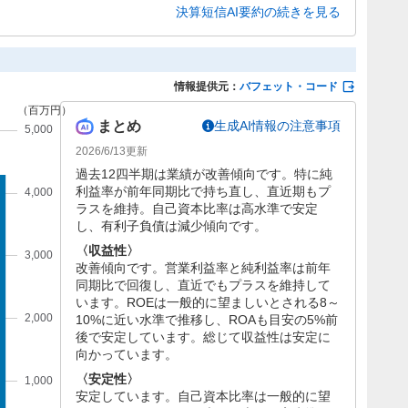
ています。通期予想に対しても順調に推移しており、今後の
決算短信AI要約の続きを見る
情報提供元：
バフェット・コード
まとめ
生成AI情報の注意事項
2026/6/13
更新
過去12四半期は業績が改善傾向です。特に純
利益率が前年同期比で持ち直し、直近期もプ
ラスを維持。自己資本比率は高水準で安定
し、有利子負債は減少傾向です。
〈収益性〉
改善傾向です。営業利益率と純利益率は前年
同期比で回復し、直近でもプラスを維持して
います。ROEは一般的に望ましいとされる8～
10%に近い水準で推移し、ROAも目安の5%前
後で安定しています。総じて収益性は安定に
向かっています。
〈安定性〉
安定しています。自己資本比率は一般的に望