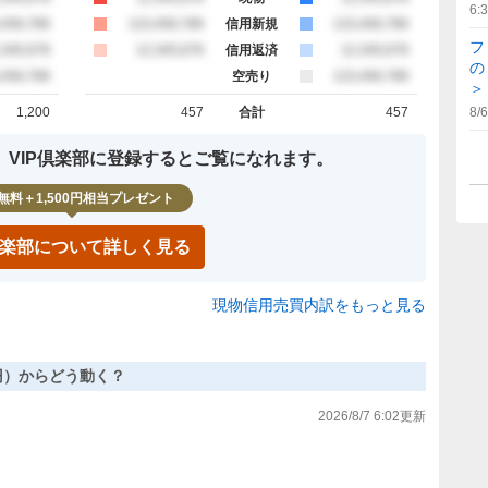
6:
約定
,456,789
買約定
123,456,789
信用新規
売約定
123,456,789
フ
約定
,345,678
買約定
12,345,678
信用返済
売約定
12,345,678
の
約定
,456,789
空売り
売約定
123,456,789
＞
1,200
457
合計
457
8/6
計
買約定 合計
売約定 合計
、VIP倶楽部に登録するとご覧になれます。
無料＋1,500円相当プレゼント
P倶楽部について詳しく見る
現物信用売買内訳をもっと見る
78円）からどう動く？
2026/8/7 6:02
更新