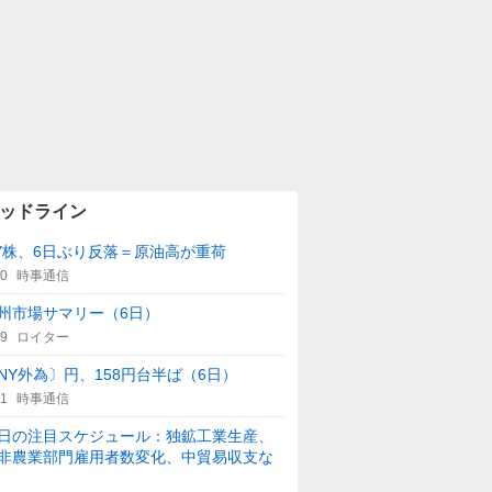
ッドライン
Y株、6日ぶり反落＝原油高が重荷
00
時事通信
州市場サマリー（6日）
59
ロイター
NY外為〕円、158円台半ば（6日）
21
時事通信
日の注目スケジュール：独鉱工業生産、
非農業部門雇用者数変化、中貿易収支な