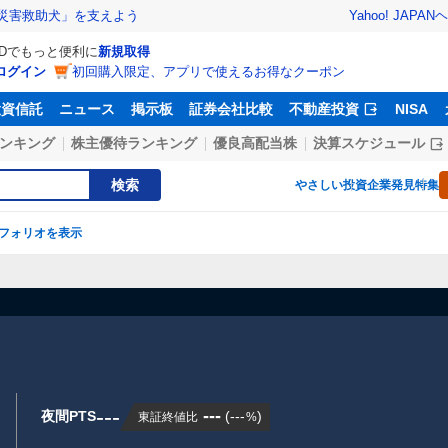
Yahoo! JAPAN
ヘ
災害救助犬」を支えよう
IDでもっと便利に
新規取得
ログイン
初回購入限定、アプリで使えるお得なクーポン
投資信託
ニュース
掲示板
証券会社比較
不動産投資
NISA
ンキング
株主優待ランキング
優良高配当株
決算スケジュール
検索
やさしい投資
企業発見特集
フォリオを表示
---
---
夜間PTS
(
---
)
東証終値比
%