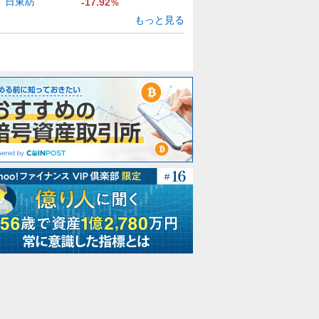
日東紡
-17.92
%
もっと見る