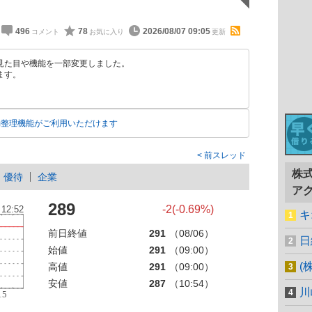
496
78
2026/08/07 09:05
見た目や機能を一部変更しました。
ます。
動整理機能がご利用いただけます
前スレッド
株
優待
企業
ア
289
-2(-0.69%)
キ
前日終値
291
（08/06）
日
始値
291
（09:00）
(
高値
291
（09:00）
安値
287
（10:54）
川