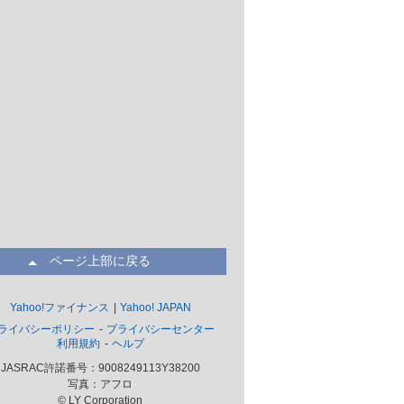
ページ上部に戻る
Yahoo!ファイナンス
Yahoo! JAPAN
ライバシーポリシー
プライバシーセンター
利用規約
ヘルプ
JASRAC許諾番号：9008249113Y38200
写真：アフロ
© LY Corporation