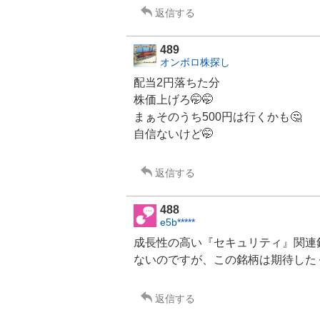
返信する
489
オンボロ株探し
配当2円落ちた分
株価上げろ🤭🤭
まぁそのうち500円は行くかも🤔
自信ないけど🤭
返信する
488
e5b*****
成長性の高い『セキュリティ』関連
ないのですが、この銘柄は期待した
返信する