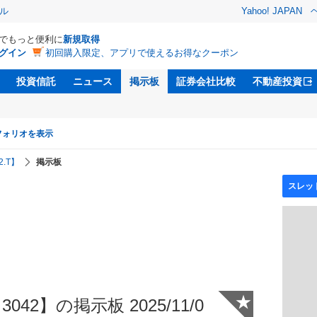
ル
Yahoo! JAPAN
Dでもっと便利に
新規取得
グイン
初回購入限定、アプリで使えるお得なクーポン
投資信託
ニュース
掲示板
証券会社比較
不動産投資
フォリオを表示
.T】
掲示板
★
42】の掲示板 2025/11/0