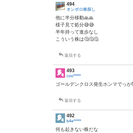
494
オンボロ株探し
他に半分移動🙏🙏
様子見て処分😅😅
半年持って進歩なし
こういう株は🤔🤔🤔
返信する
493
coo*****
ゴールデンクロス発生ホンマでっか⁉
返信する
492
b4e*****
何も起きない株だな