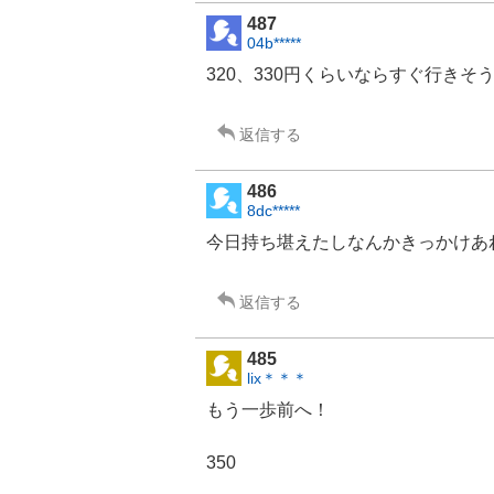
487
04b*****
320、330円くらいならすぐ行きそ
返信する
486
8dc*****
今日持ち堪えたしなんかきっかけあ
返信する
485
lix＊＊＊
もう一歩前へ！
350