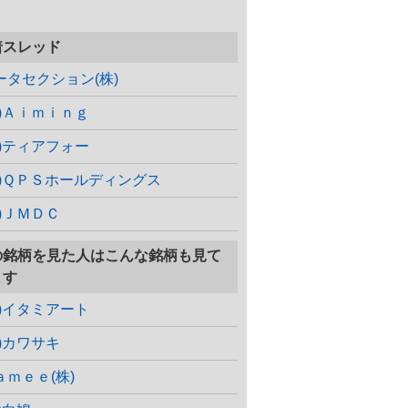
着スレッド
ータセクション(株)
株)Ａｉｍｉｎｇ
株)ティアフォー
株)ＱＰＳホールディングス
株)ＪＭＤＣ
の銘柄を見た人はこんな銘柄も見て
ます
株)イタミアート
株)カワサキ
ａｍｅｅ(株)