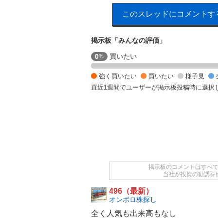
このスレッドにコメントす
掲示板「みんなの評価」
様
0
買いたい
%
子
見
強く買いたい
買いたい
様子見
5
直近1週間でユーザーが掲示板投稿時に選択
0
%
,
売
り
た
い
5
0
掲示板のコメントはすべ
当社が投資の勧誘を
%
496（最新）
オンボロ株探し
全く人気も出来高もなし