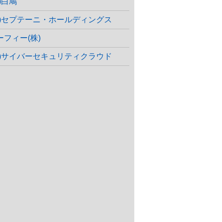
)白鳩
株)セプテーニ・ホールディングス
ーフィー(株)
株)サイバーセキュリティクラウド