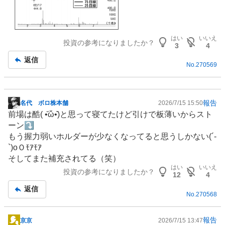
はい
いいえ
投資の参考になりましたか？
3
4
返信
No.
270569
報告
名代 ボロ株本舗
2026/7/15 15:50
掲
前場は酷( •᷄ὤ•᷅)と思って寝てたけど引けで板薄いからスト
示
ーン⤵︎ ︎
板
もう握力弱いホルダーが少なくなってると思うしかない(´-
記
`)oＯﾓｱﾓｱ
事
そしてまた補充されてる（笑）
はい
いいえ
投資の参考になりましたか？
12
4
返信
No.
270568
報告
京京
2026/7/15 13:47
掲