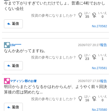
今まで下がりすぎていただけでしょ。普通に4桁でおかし
示
くない会社
板
はい
いいえ
投資の参考になりましたか？
記
35
0
事
返信
No.
270582
報告
15b*****
2026/7/27 20:27
掲
なんかあがってますね。
示
はい
いいえ
投資の参考になりましたか？
板
23
1
記
返信
No.
270581
事
報告
マディソン郡のお箸
2026/7/27 17:33
掲
明日からまたどうなるかはわからんが、ようやく前々回決
示
算後の窓は閉めたな...
板
はい
いいえ
投資の参考になりましたか？
記
16
0
事
返信
No.
270580