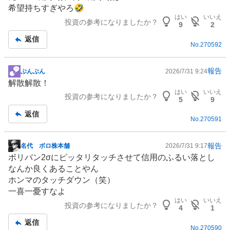
希望持ちすぎやろ🤣
はい
いいえ
投資の参考になりましたか？
9
2
返信
No.
270592
報告
ぶんぶん
2026/7/31 9:24
掲
解散解散！
示
はい
いいえ
投資の参考になりましたか？
板
5
9
記
返信
No.
270591
事
報告
名代 ボロ株本舗
2026/7/31 9:17
掲
ボリバン2σにピッタリタッチさせて信用のふるい落とし
示
なんか良くあることやん
板
ホンマのタッチダウン（笑）
記
一喜一憂すなよ
事
はい
いいえ
投資の参考になりましたか？
4
1
返信
No.
270590