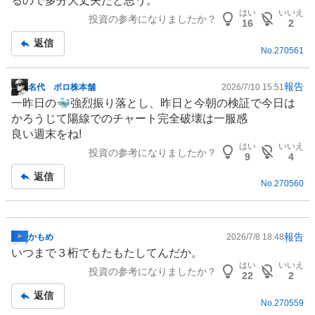
るので多分大丈夫だと思う。
事
はい
いいえ
投資の参考になりましたか？
16
2
返信
No.
270561
報告
名代 ボロ株本舗
2026/7/10 15:51
掲
一昨日の🐳強烈振り落とし、昨日と今朝の検証で今日は
示
かろうじて陽線でのチャート完全破壊は一服感
板
良い週末をね!
記
はい
いいえ
投資の参考になりましたか？
事
9
4
返信
No.
270560
報告
かもめ
2026/7/8 18:48
掲
いつまで３桁でもたもたしてんだか。
示
はい
いいえ
投資の参考になりましたか？
板
22
2
記
返信
No.
270559
事