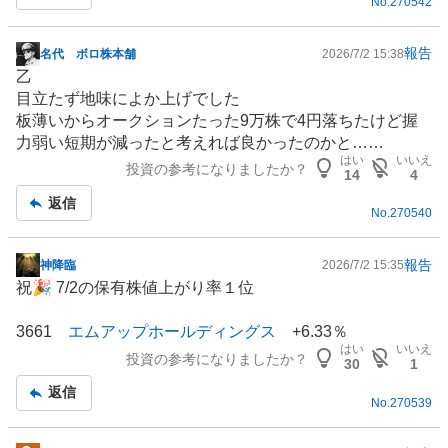
No.
270542
報告
名代 ボロ株本舗
2026/7/2 15:38
掲
乙
示
目立たず地味によか上げでした
板
板薄いから
オークション
たった9万株で4円落ちたけど握
記
力弱い短期が減ったと考えれば良かったのかと……
事
はい
いいえ
投資の参考になりましたか？
14
4
返信
No.
270540
報告
神降臨
2026/7/2 15:35
掲
祝🎉 7/2の保有株値上がり率１位
示
板
3661
エムアップホールディングス
+6.33％
記
はい
いいえ
投資の参考になりましたか？
事
30
1
返信
No.
270539