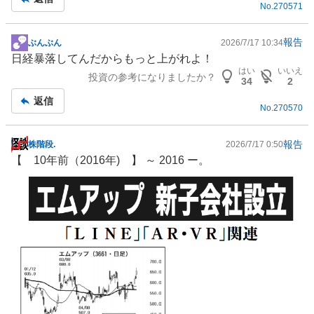
No.
270571
事
報告
ぶんぶん
2026/7/17 10:34
掲
日経暴落してんだからもっと上がれよ！
示
はい
いいえ
投資の参考になりましたか？
板
34
2
記
返信
No.
270570
事
報告
株階段.
2026/7/17 0:50
掲
【 10年前（2016年) 】 ～ 2016 ー。
示
板
記
事