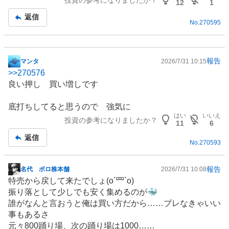
12
1
返信
No.
270595
報告
マンタ
2026/7/31 10:15
掲
>>
270576
示
良い押し 買い増しです
板
記
底打ちしてると思うので 強気に
事
はい
いいえ
投資の参考になりましたか？
11
6
返信
No.
270593
報告
名代 ボロ株本舗
2026/7/31 10:08
掲
特売から戻して来たでしょ(o´罒`o)
示
振り落として少しでも安く集めるのが🐳
板
誰がなんと言おうと俺は買い方だから……ブレなきゃいい
記
事もあるさ
事
元々800踊り場、次の踊り場は1000……