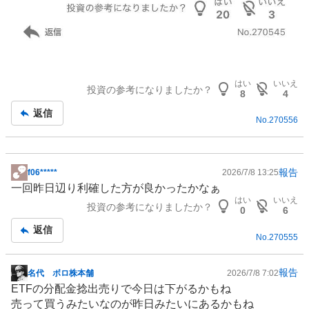
はい
いいえ
投資の参考になりましたか？
8
4
返信
No.
270556
報告
f06*****
2026/7/8 13:25
掲
一回昨日辺り利確した方が良かったかなぁ
示
はい
いいえ
投資の参考になりましたか？
板
0
6
記
返信
No.
270555
事
報告
名代 ボロ株本舗
2026/7/8 7:02
掲
ETFの分配金捻出売りで今日は下がるかもね
示
売って買うみたいなのが昨日みたいにあるかもね