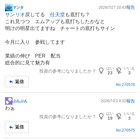
報告
マンタ
2026/7/27 10:43
掲
サンリオ
戻してる
任天堂
も底打ち？
示
これ見つつ エムアップも底打ちしたかなと
板
明けの明星出てますね チャートの底打ちサイン
記
事
今月に入り 参戦してます
業績の伸び PER 配当
総合的に見て魅力有
はい
いいえ
投資の参考になりましたか？
23
3
返信
No.
270576
報告
ぶんぶん
2026/7/23 9:32
掲
わぁ
示
はい
いいえ
投資の参考になりましたか？
板
19
3
記
返信
No.
270575
事