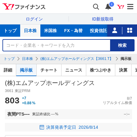
i
ログイン
ID新規取得
主
トップ
日本株
米国株
FX・為替
投資信託
ニュース
な
サ
銘
検索
ー
柄
ビ
を
トップ
日本株
(株)エムアップホールディングス【3661.T】
掲示板
ス
検
索
詳細
掲示板
チャート
ニュース
株つぶやき
決算
(株)エムアップホールディングス
3661
東証PRM
803
+7
8/7
リアルタイム株価
+0.88
%
---
夜間PTS
東証終値比
---
%
--:--
決算発表予定日
2026/8/14