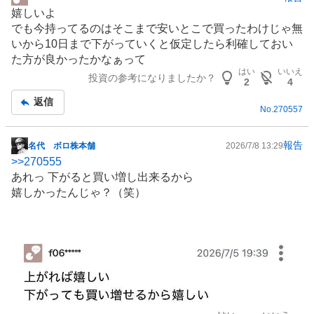
掲
嬉しいよ
示
でも今持ってるのはそこまで安いとこで買ったわけじゃ無
板
いから10日まで下がっていくと仮定したら利確しておい
記
た方が良かったかなぁって
事
はい
いいえ
投資の参考になりましたか？
2
4
返信
No.
270557
報告
名代 ボロ株本舗
2026/7/8 13:29
掲
>>
270555
示
あれっ 下がると買い増し出来るから
板
嬉しかったんじゃ？（笑）
記
事