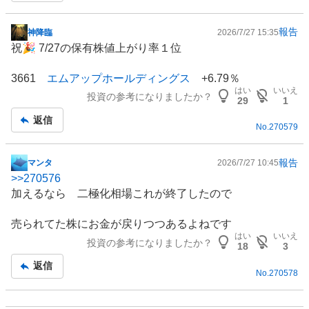
報告
神降臨
2026/7/27 15:35
掲
祝🎉 7/27の保有株値上がり率１位
示
板
3661
エムアップホールディングス
+6.79％
記
はい
いいえ
投資の参考になりましたか？
事
29
1
返信
No.
270579
報告
マンタ
2026/7/27 10:45
掲
>>
270576
示
加えるなら 二極化相場これが終了したので
板
記
売られてた株にお金が戻りつつあるよねです
事
はい
いいえ
投資の参考になりましたか？
18
3
返信
No.
270578