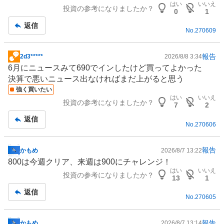
0
はい
いいえ
投資の参考になりましたか？
記
%
0
1
事
、
返信
No.
270609
買
い
た
報告
2d3*****
2026/8/8 3:34
掲
い
6月にニュースみて690でインしたけど買ってよかった
示
0
決算で悪いニュース出なければまだ上がると思う
板
%
強く買いたい
記
はい
いいえ
、
投資の参考になりましたか？
事
7
2
様
返信
子
No.
270606
見
0
報告
かもめ
2026/8/7 13:22
%
掲
800は今週クリア、来週は900にチャレンジ！
、
示
はい
いいえ
投資の参考になりましたか？
売
板
13
1
り
記
返信
No.
270605
た
事
い
0
報告
かもめ
2026/8/7 13:14