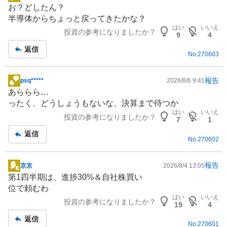
掲
お？どしたん？
示
半導体
からちょっと戻ってきたかな？
板
はい
いいえ
投資の参考になりましたか？
記
9
4
事
返信
No.
270603
報告
psq*****
2026/8/6 9:41
掲
あららら…
示
ったく、どうしょうもないな、決算まで待つか
板
はい
いいえ
投資の参考になりましたか？
記
7
1
事
返信
No.
270602
報告
京京
2026/8/4 13:05
掲
第1四半期は、進捗30%＆自社株買い
示
位で頼むわ
板
はい
いいえ
投資の参考になりましたか？
記
19
4
事
返信
No.
270601