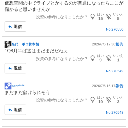
仮想空間
の中でライブとかするのが普通になったらここが
示
儲かると思いませんか
板
はい
いいえ
投資の参考になりましたか？
記
15
5
事
返信
No.
270550
報告
名代 ボロ株本舗
2026/7/6 17:30
掲
1Q8月半ば迄はまだまだだねぇ
示
はい
いいえ
投資の参考になりましたか？
板
9
1
記
返信
No.
270549
事
報告
san*****
2026/7/6 16:17
掲
まだまだ儲けられそう
示
はい
いいえ
投資の参考になりましたか？
板
10
3
記
返信
No.
270548
事