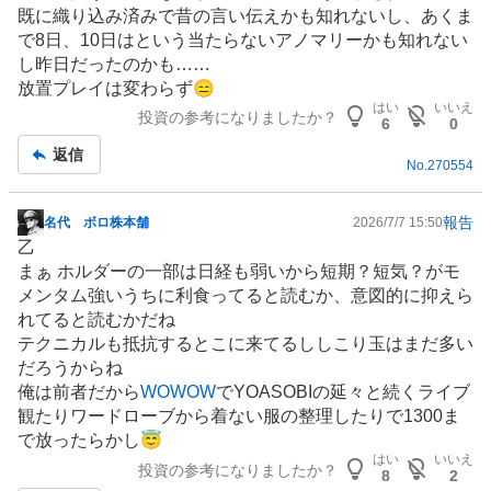
板
既に織り込み済みで昔の言い伝えかも知れないし、あくま
記
で8日、10日はという当たらないアノマリーかも知れない
事
し昨日だったのかも……
放置プレイは変わらず😑
はい
いいえ
投資の参考になりましたか？
6
0
返信
No.
270554
報告
名代 ボロ株本舗
2026/7/7 15:50
掲
乙
示
まぁ ホルダーの一部は日経も弱いから短期？短気？がモ
板
メンタム強いうちに利食ってると読むか、意図的に抑えら
記
れてると読むかだね
事
テクニカルも抵抗するとこに来てるししこり玉はまだ多い
だろうからね
俺は前者だから
WOWOW
でYOASOBIの延々と続くライブ
観たりワードローブから着ない服の整理したりで1300ま
で放ったらかし😇
はい
いいえ
投資の参考になりましたか？
8
2