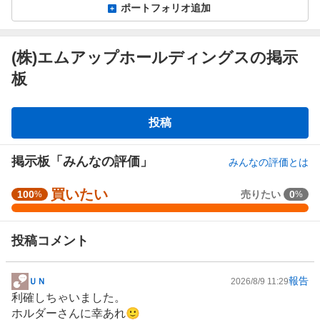
ポートフォリオ追加
(株)エムアップホールディングスの掲示
板
掲
投稿
示
板
掲示板「みんなの評価」
みんなの評価とは
買いたい
強
100
売りたい
0
%
%
く
買
投稿コメント
い
た
い
報告
ＵＮ
2026/8/9 11:29
掲
1
利確しちゃいました。
示
0
ホルダーさんに幸あれ🙂
板