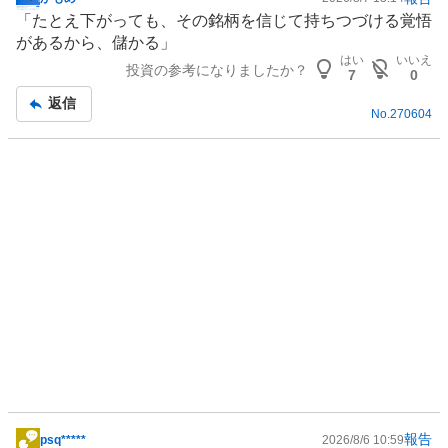
掲
%
「たとえ下がっても、その銘柄を信じて持ちつづける覚悟
示
、
があるから、儲かる」
板
強
はい
いいえ
投資の参考になりましたか？
記
7
0
く
事
売
返信
No.
270604
り
た
い
0
%
報告
psq*****
2026/8/6 10:59