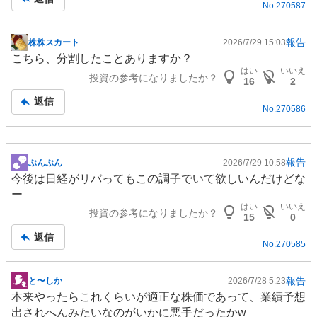
No.
270587
事
報告
株株スカート
2026/7/29 15:03
掲
こちら、分割したことありますか？
示
はい
いいえ
投資の参考になりましたか？
板
16
2
記
返信
No.
270586
事
報告
ぶんぶん
2026/7/29 10:58
掲
今後は日経がリバってもこの調子でいて欲しいんだけどな
示
ー
板
はい
いいえ
投資の参考になりましたか？
記
15
0
事
返信
No.
270585
報告
と〜しか
2026/7/28 5:23
掲
本来やったらこれくらいが適正な株価であって、業績予想
示
出されへんみたいなのがいかに悪手だったかw