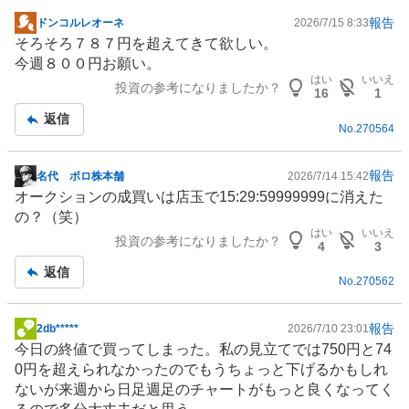
報告
ドンコルレオーネ
2026/7/15 8:33
掲
そろそろ７８７円を超えてきて欲しい。
示
今週８００円お願い。
板
はい
いいえ
投資の参考になりましたか？
記
16
1
事
返信
No.
270564
報告
名代 ボロ株本舗
2026/7/14 15:42
掲
オークション
の成買いは店玉で15:29:59999999に消えた
示
の？（笑）
板
はい
いいえ
投資の参考になりましたか？
記
4
3
事
返信
No.
270562
報告
2db*****
2026/7/10 23:01
掲
今日の終値で買ってしまった。私の見立てでは750円と74
示
0円を超えられなかったのでもうちょっと下げるかもしれ
板
ないが来週から日足週足のチャートがもっと良くなってく
記