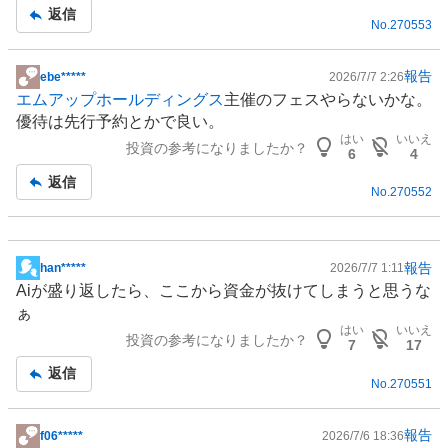
返信
No.
270553
報告
ebe*****
2026/7/7 2:26
掲
エムアップホールディングス
主催のフェスやらないかな。
示
優待は先行予約とかで良い。
板
はい
いいえ
投資の参考になりましたか？
記
6
4
事
返信
No.
270552
報告
han*****
2026/7/7 1:11
掲
Aiが盛り返したら、ここから資金が抜けてしまうと思うな
示
ぁ
板
はい
いいえ
投資の参考になりましたか？
記
7
17
事
返信
No.
270551
報告
f06*****
2026/7/6 18:36
掲