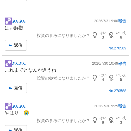
報告
ぶんぶん
2026/7/31 9:00
掲
はい解散
示
はい
いいえ
投資の参考になりましたか？
板
3
6
記
返信
No.
270589
事
報告
ぶんぶん
2026/7/30 10:49
掲
これまでとなんか違うね
示
はい
いいえ
投資の参考になりましたか？
板
4
5
記
返信
No.
270588
事
報告
ぶんぶん
2026/7/30 9:25
掲
やはり…😭
示
はい
いいえ
投資の参考になりましたか？
板
6
3
記
返信