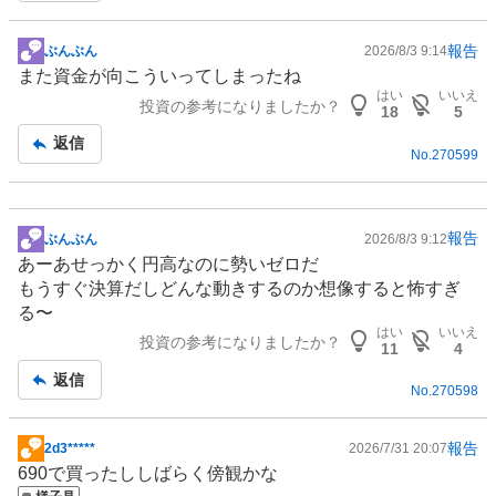
報告
ぶんぶん
2026/8/3 9:14
掲
また資金が向こういってしまったね
示
はい
いいえ
投資の参考になりましたか？
板
18
5
記
返信
No.
270599
事
報告
ぶんぶん
2026/8/3 9:12
掲
あーあせっかく円高なのに勢いゼロだ
示
もうすぐ決算だしどんな動きするのか想像すると怖すぎ
板
る〜
記
はい
いいえ
投資の参考になりましたか？
事
11
4
返信
No.
270598
報告
2d3*****
2026/7/31 20:07
掲
690で買ったししばらく傍観かな
示