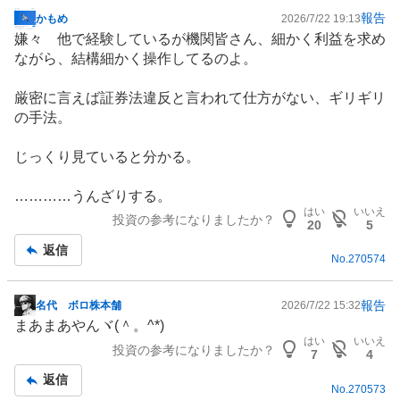
報告
かもめ
2026/7/22 19:13
掲
嫌々 他で経験しているが機関皆さん、細かく利益を求め
示
ながら、結構細かく操作してるのよ。
板
記
厳密に言えば証券法違反と言われて仕方がない、ギリギリ
事
の手法。
じっくり見ていると分かる。
…………うんざりする。
はい
いいえ
投資の参考になりましたか？
20
5
返信
No.
270574
報告
名代 ボロ株本舗
2026/7/22 15:32
掲
まあまあやんヾ(＾。^*)
示
はい
いいえ
投資の参考になりましたか？
板
7
4
記
返信
No.
270573
事