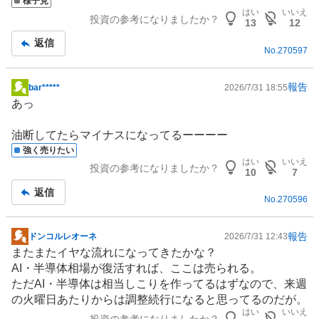
様子見
板
はい
いいえ
投資の参考になりましたか？
記
13
12
事
返信
No.
270597
報告
bar*****
2026/7/31 18:55
掲
あっ
示
板
油断してたらマイナスになってるーーーー
記
強く売りたい
事
はい
いいえ
投資の参考になりましたか？
10
7
返信
No.
270596
報告
ドンコルレオーネ
2026/7/31 12:43
掲
またまたイヤな流れになってきたかな？
示
AI・半導体相場が復活すれば、ここは売られる。
板
ただAI・
半導体
は相当しこりを作ってるはずなので、来週
記
の火曜日あたりからは調整続行になると思ってるのだが。
事
はい
いいえ
投資の参考になりましたか？