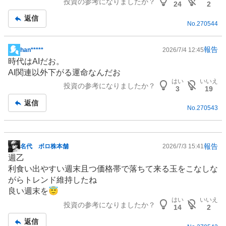
投資の参考になりましたか？
記
24
2
事
返信
No.
270544
報告
han*****
2026/7/4 12:45
掲
時代はAIだお。
示
AI関連以外下がる運命なんだお
板
はい
いいえ
投資の参考になりましたか？
記
3
19
事
返信
No.
270543
報告
名代 ボロ株本舗
2026/7/3 15:41
掲
週乙
示
利食い出やすい週末且つ価格帯で落ちて来る玉をこなしな
板
がらトレンド維持したね
記
良い週末を😇
事
はい
いいえ
投資の参考になりましたか？
14
2
返信