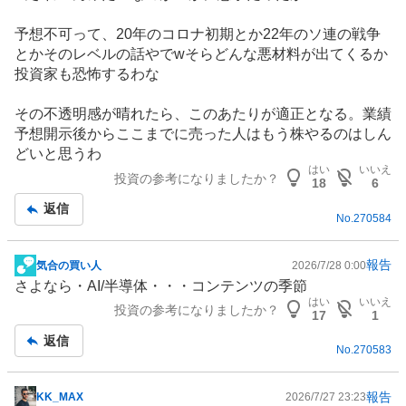
板
記
予想不可って、20年のコロナ初期とか22年のソ連の戦争
事
とかそのレベルの話やでwそらどんな悪材料が出てくるか
投資家も恐怖するわな
その不透明感が晴れたら、このあたりが適正となる。業績
予想開示後からここまでに売った人はもう株やるのはしん
どいと思うわ
はい
いいえ
投資の参考になりましたか？
18
6
返信
No.
270584
報告
気合の買い人
2026/7/28 0:00
掲
さよなら・AI/
半導体
・・・
コンテンツ
の季節
示
はい
いいえ
投資の参考になりましたか？
板
17
1
記
返信
No.
270583
事
報告
KK_MAX
2026/7/27 23:23
掲