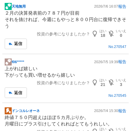
報告
天地無用
2026/7/6 16:07
掲
２月の決算発表前の７８７円が目前
示
それを抜ければ、今週にもやっと８００円台に復帰できそ
板
う
記
はい
いいえ
投資の参考になりましたか？
事
18
0
返信
No.
270547
報告
f06*****
2026/7/5 19:39
掲
上がれば嬉しい
示
下がっても買い増せるから嬉しい
板
はい
いいえ
投資の参考になりましたか？
記
21
3
事
返信
No.
270545
報告
ドンコルレオーネ
2026/7/4 15:30
掲
終値７５０円超えはほぼ５カ月ぶりか。
示
月曜日にプラス引けしてくれればとてもうれしい。
板
はい
いいえ