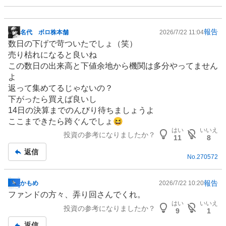
報告
名代 ボロ株本舗
2026/7/22 11:04
掲
数日の下げで苛ついたでしょ（笑）
示
売り枯れになると良いね
板
この数日の出来高と下値余地から機関は多分やってません
記
よ
事
返って集めてるじゃないの？
下がったら買えば良いし
14日の決算までのんびり待ちましょうよ
ここまできたら跨ぐんでしょ😆
はい
いいえ
投資の参考になりましたか？
11
8
返信
No.
270572
報告
かもめ
2026/7/22 10:20
掲
ファンド
の方々、弄り回さんでくれ。
示
はい
いいえ
投資の参考になりましたか？
板
9
1
記
返信