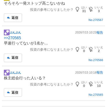
そろそろ一発ストップ高こないかね
示
はい
いいえ
投資の参考になりましたか？
板
31
3
記
返信
No.
270567
事
報告
ぶんぶん
2026/7/15 10:23
掲
>>
270565
示
早速行ってないが1名か…
板
はい
いいえ
投資の参考になりましたか？
記
0
2
事
返信
No.
270566
報告
ぶんぶん
2026/7/15 10:18
掲
株主総会行った人いる？
示
はい
いいえ
投資の参考になりましたか？
板
0
10
記
返信
No.
270565
事