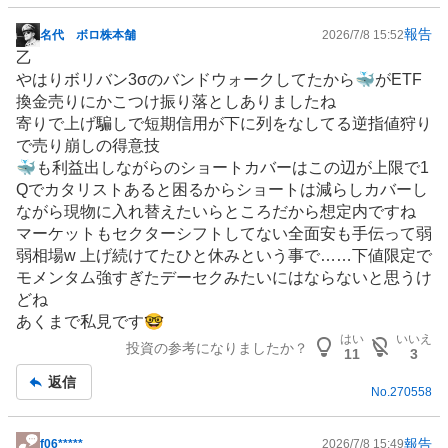
報告
名代 ボロ株本舗
2026/7/8 15:52
掲
乙
示
やはりボリバン3σのバンドウォークしてたから🐳がETF
板
換金売りにかこつけ振り落としありましたね
記
寄りで上げ騙しで短期信用が下に列をなしてる逆指値狩り
事
で売り崩しの得意技
🐳も利益出しながらのショートカバーはこの辺が上限で1
Qでカタリストあると困るからショートは減らしカバーし
ながら現物に入れ替えたいらところだから想定内ですね
マーケットもセクターシフトしてない全面安も手伝って弱
弱相場w 上げ続けてたひと休みという事で……下値限定で
モメンタム強すぎたデーセクみたいにはならないと思うけ
どね
あくまで私見です🤓
はい
いいえ
投資の参考になりましたか？
11
3
返信
No.
270558
報告
f06*****
2026/7/8 15:49