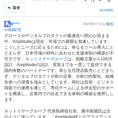
75
52
記
返信
No.
64681
事
報告
​Ilj*****
2025/8/27 13:12
掲
>>
64679
示
グロースやデジタルプロダクトの最適化へ関心が高まる
板
中、Amplitudeは現在、市場での展開を加速しています。
記
こうしたニーズに応えるためには、単なるツール導入にと
事
どまらず、日本市場の特性に合わせた支援体制の構築が不
可欠です。
ネットイヤーグループ
は、戦略立案からUI/UX
設計、Amplitudeの設計、実装までを一貫して提供できる
国内有数のパートナーです。単なる代理店販売にとどまら
ず、デジタルプロダクト分析の定着、分析の内製化、組織
全体への浸透を強みとしています。両社は技術・ビジネス
両面での連携を通じて、専任チームによる伴走型のサポー
トを構築し、企業内での自走できる体制の構築を後押しし
ます。
ネットイヤーグループ 代表取締役社長、廣中龍蔵氏は次
のように述べています。「Amplitude様とのアライアンス