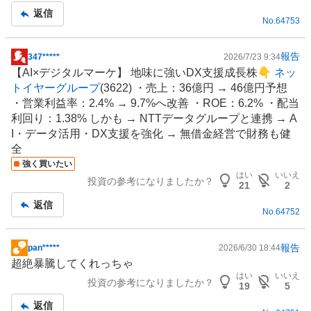
事
返信
No.
64753
報告
347*****
2026/7/23 9:34
掲
【AI×デジタルマーケ】 地味に強いDX支援成長株👇
ネッ
示
トイヤーグループ
(3622) ・売上：36億円 → 46億円予想
板
・営業利益率：2.4% → 9.7%へ改善 ・ROE：6.2% ・配当
記
利回り：1.38% しかも → NTTデータグループと連携 → A
事
I・データ活用・DX支援を強化 → 無借金経営で財務も健
全
強く買いたい
はい
いいえ
投資の参考になりましたか？
21
2
返信
No.
64752
報告
pan*****
2026/6/30 18:44
掲
超絶暴騰してくれっちゃ
示
はい
いいえ
投資の参考になりましたか？
板
19
5
記
返信