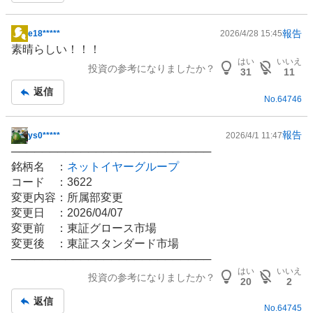
報告
e18*****
2026/4/28 15:45
掲
素晴らしい！！！
示
はい
いいえ
投資の参考になりましたか？
板
31
11
記
返信
No.
64746
事
報告
ys0*****
2026/4/1 11:47
掲
──────────────────────────
示
銘柄名 ：
ネットイヤーグループ
板
コード ：3622
記
変更内容：所属部変更
事
変更日 ：2026/04/07
変更前 ：東証グロース市場
変更後 ：東証スタンダード市場
──────────────────────────
はい
いいえ
投資の参考になりましたか？
20
2
返信
No.
64745