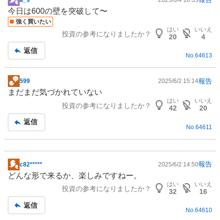
掲
今日は600の壁を突破して〜
示
強く買いたい
板
はい
いいえ
投資の参考になりましたか？
記
20
4
事
返信
No.
64613
報告
599
2025/6/2 15:14
掲
まだまだ気づかれていない
示
はい
いいえ
投資の参考になりましたか？
板
42
20
記
返信
No.
64611
事
報告
c82*****
2025/6/2 14:50
掲
どんな形で来るか、楽しみですねー。
示
はい
いいえ
投資の参考になりましたか？
板
32
16
記
返信
No.
64610
事