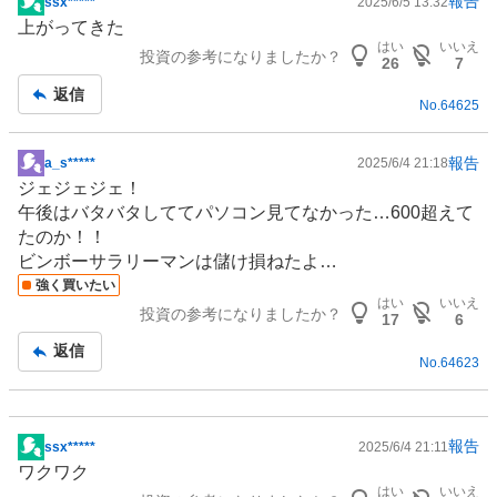
報告
ssx*****
2025/6/5 13:32
掲
上がってきた
示
はい
いいえ
投資の参考になりましたか？
板
26
7
記
返信
No.
64625
事
報告
a_s*****
2025/6/4 21:18
掲
ジェジェジェ！
示
午後はバタバタしててパソコン見てなかった…600超えて
板
たのか！！
記
ビンボーサラリーマンは儲け損ねたよ…
事
強く買いたい
はい
いいえ
投資の参考になりましたか？
17
6
返信
No.
64623
報告
ssx*****
2025/6/4 21:11
掲
ワクワク
示
はい
いいえ