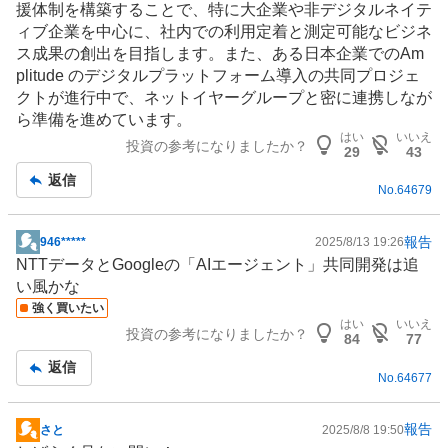
援体制を構築することで、特に大企業や非デジタルネイテ
ィブ企業を中心に、社内での利用定着と測定可能なビジネ
ス成果の創出を目指します。また、ある日本企業でのAm
plitude のデジタルプラットフォーム導入の共同プロジェ
クトが進行中で、ネットイヤーグループと密に連携しなが
ら準備を進めています。
はい
いいえ
投資の参考になりましたか？
29
43
返信
No.
64679
報告
946*****
2025/8/13 19:26
掲
NTTデータとGoogleの「
AIエージェント
」共同開発は追
示
い風かな
板
強く買いたい
記
はい
いいえ
投資の参考になりましたか？
事
84
77
返信
No.
64677
報告
さと
2025/8/8 19:50
掲