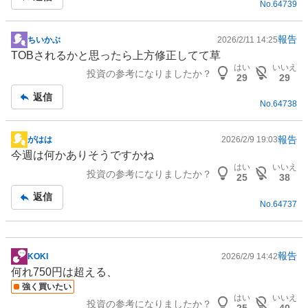
No.
64739
事
報告
ちいかぶ
2026/2/11 14:25
掲
TOBされるかと思ったら上方修正してて草
示
はい
いいえ
投資の参考になりましたか？
板
29
29
記
返信
No.
64738
事
報告
がはは
2026/2/9 19:03
掲
今週は何かありそうですかね
示
はい
いいえ
投資の参考になりましたか？
板
25
38
記
返信
No.
64737
事
報告
KOKI
2026/2/9 14:42
掲
何れ750円は超える、
示
強く買いたい
板
はい
いいえ
投資の参考になりましたか？
記
25
40