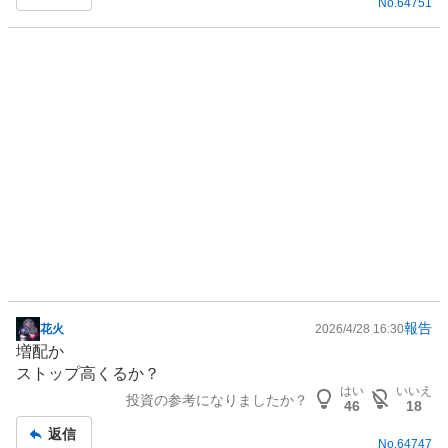
No.
64751
事
報告
花火
2026/4/28 16:30
掲
増配か
示
ストップ高くるか？
板
はい
いいえ
投資の参考になりましたか？
記
46
18
事
返信
No.
64747