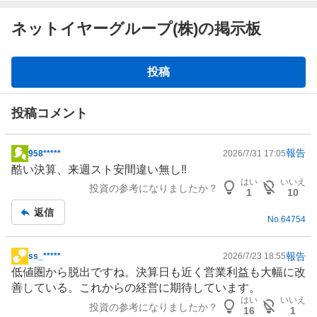
ネットイヤーグループ(株)の掲示板
掲
投稿
示
板
投稿コメント
報告
958*****
2026/7/31 17:05
掲
酷い決算、来週スト安間違い無し‼️
示
はい
いいえ
投資の参考になりましたか？
板
1
10
記
返信
No.
64754
事
報告
ss_*****
2026/7/23 18:55
掲
低値圏から脱出ですね。決算日も近く営業利益も大幅に改
示
善している。これからの経営に期待しています。
板
はい
いいえ
投資の参考になりましたか？
記
16
1