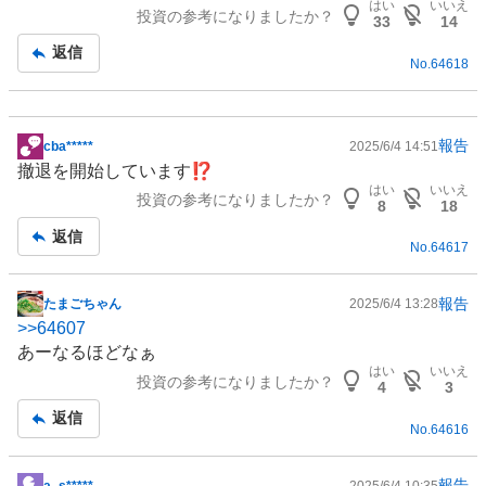
はい
いいえ
投資の参考になりましたか？
板
33
14
記
返信
No.
64618
事
報告
cba*****
2025/6/4 14:51
掲
撤退を開始しています⁉️
示
はい
いいえ
投資の参考になりましたか？
板
8
18
記
返信
No.
64617
事
報告
たまごちゃん
2025/6/4 13:28
掲
>>
64607
示
あーなるほどなぁ
板
はい
いいえ
投資の参考になりましたか？
記
4
3
事
返信
No.
64616
報告
a_s*****
2025/6/4 10:35