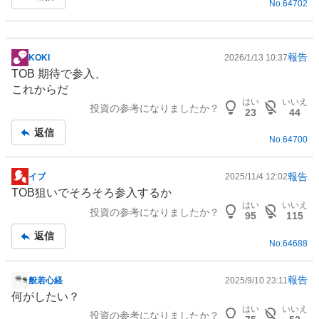
No.
64702
事
報告
KOKI
2026/1/13 10:37
掲
TOB 期待で参入、
示
これからだ
板
はい
いいえ
投資の参考になりましたか？
記
23
44
事
返信
No.
64700
報告
イブ
2025/11/4 12:02
掲
TOB狙いでそろそろ参入するか
示
はい
いいえ
投資の参考になりましたか？
板
95
115
記
返信
No.
64688
事
報告
般若心経
2025/9/10 23:11
掲
何がしたい？
示
はい
いいえ
投資の参考になりましたか？
板