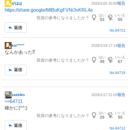
報告
がはは
2026/1/20 20:00
掲
https://share.google/MtBuKgFVNi3vKRL4e
示
はい
いいえ
投資の参考になりましたか？
板
53
55
記
返信
No.
64721
事
報告
kor*****
2026/1/19 17:14
掲
なんかあった⁇
示
はい
いいえ
投資の参考になりましたか？
板
49
67
記
返信
No.
64719
事
報告
saekikn
2026/1/17 21:02
掲
>>
64711
示
確かに(^^;)
板
はい
いいえ
投資の参考になりましたか？
記
29
55
事
返信
No.
64712