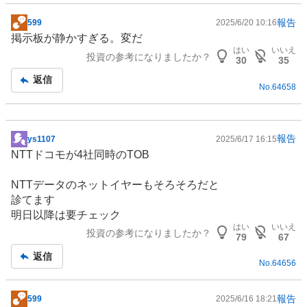
報告
599
2025/6/20 10:16
掲
掲示板が静かすぎる。変だ
示
はい
いいえ
投資の参考になりましたか？
板
30
35
記
返信
No.
64658
事
報告
ys1107
2025/6/17 16:15
掲
NTTドコモが4社同時のTOB
示
板
NTTデータのネットイヤーもそろそろだと
記
診てます
事
明日以降は要チェック
はい
いいえ
投資の参考になりましたか？
79
67
返信
No.
64656
報告
599
2025/6/16 18:21
掲