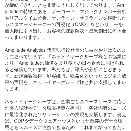
が締結できたことを非常にうれしく思っております。Am
plitudeの特徴である、ノーコード、マジックナンバー分析
やリアルタイム分析、オンライン・オフラインを横断した
カスタマージャーニーの可視化（OMO）などバリューを
最大限に引き出し、お客様の課題解決・成果創出に向き合
ってまいります。」
Amplitude Analytics 代表執行役社長の仁枝かおりは次のよ
うに述べています。「ネットイヤーグループ様との協業に
より、Amplitudeの価値をより多くの日本企業に届けられ
ると確信しています。私たちは。導入や分析にとどまら
ず、新規顧客獲得、顧客維持、収益化といったビジネス成
果の実現を、ネットイヤーグループ様と共に支援してまい
ります。」
ネットイヤーグループは、企業ごとのユースケースに応じ
た導入設計やデータ環境構築を担当し、各社固有のニーズ
に最適化されたソリューションの実現を支援します。例え
ば、CDPやデータウェアハウスといった既存のデータ環
境ともスムーズに連携できるため、これまで培ってきたデ