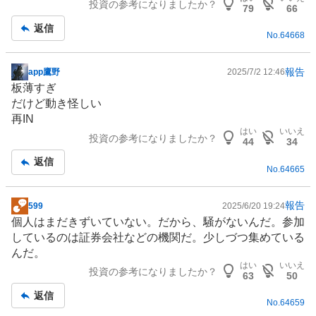
投資の参考になりましたか？
79
66
返信
No.
64668
報告
app鷹野
2025/7/2 12:46
掲
板薄すぎ
示
だけど動き怪しい
板
再IN
記
はい
いいえ
投資の参考になりましたか？
事
44
34
返信
No.
64665
報告
599
2025/6/20 19:24
掲
個人はまだきずいていない。だから、騒がないんだ。参加
示
しているのは証券会社などの機関だ。少しづつ集めている
板
んだ。
記
はい
いいえ
投資の参考になりましたか？
事
63
50
返信
No.
64659