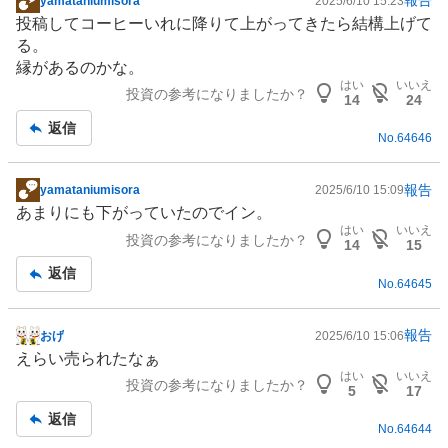
報告
yamataniumisora
2025/6/10 15:23
掲
投稿してコーヒーいれに降りて上がってきたら結構上げて
示
る。
板
縁があるのかな。
記
はい
いいえ
投資の参考になりましたか？
事
14
24
返信
No.
64646
報告
yamataniumisora
2025/6/10 15:09
掲
あまりにも下がっていたのでイン。
示
はい
いいえ
投資の参考になりましたか？
板
14
15
記
返信
No.
64645
事
報告
おげ
2025/6/10 15:06
掲
えらい売られたなぁ
示
はい
いいえ
投資の参考になりましたか？
板
5
17
記
返信
No.
64644
事