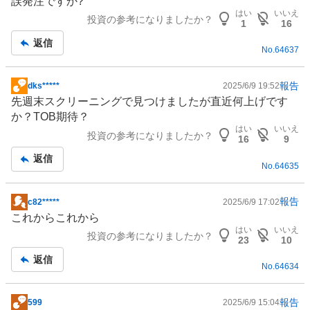
誤発注ですか?
示
はい
いいえ
投資の参考になりましたか？
板
1
16
記
返信
No.
64637
事
報告
dks*****
2025/6/9 19:52
掲
先週末スクリーニングで見つけましたが直近何上げです
示
か？TOB期待？
板
はい
いいえ
投資の参考になりましたか？
記
16
9
事
返信
No.
64635
報告
c82*****
2025/6/9 17:02
掲
これからこれから
示
はい
いいえ
投資の参考になりましたか？
板
23
10
記
返信
No.
64634
事
報告
599
2025/6/9 15:04
掲