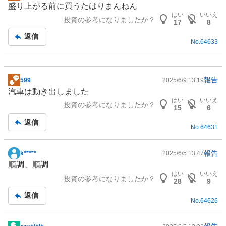
盛り上がる前に買うたはりまんねん
示
はい
いいえ
投資の参考になりましたか？
板
17
8
記
返信
No.
64633
事
報告
599
2025/6/9 13:19
掲
汽車は動き出しました
示
はい
いいえ
投資の参考になりましたか？
板
15
6
記
返信
No.
64631
事
報告
k*****
2025/6/5 13:47
掲
順調、順調
示
はい
いいえ
投資の参考になりましたか？
板
28
9
記
返信
No.
64626
事