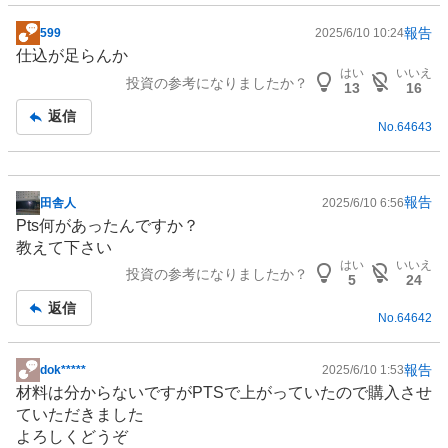
報告
599
2025/6/10 10:24
掲
仕込が足らんか
示
はい
いいえ
投資の参考になりましたか？
板
13
16
記
返信
No.
64643
事
報告
田舎人
2025/6/10 6:56
掲
Pts何があったんですか？
示
教えて下さい
板
はい
いいえ
投資の参考になりましたか？
記
5
24
事
返信
No.
64642
報告
dok*****
2025/6/10 1:53
掲
材料は分からないですがPTSで上がっていたので購入させ
示
ていただきました
板
よろしくどうぞ
記