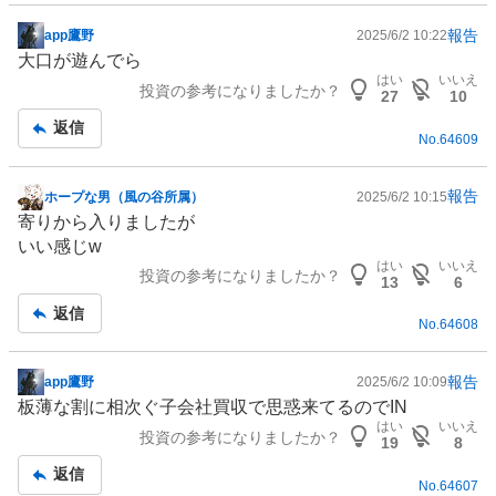
報告
app鷹野
2025/6/2 10:22
掲
大口が遊んでら
示
はい
いいえ
投資の参考になりましたか？
板
27
10
記
返信
No.
64609
事
報告
ホープな男（風の谷所属）
2025/6/2 10:15
掲
寄りから入りましたが
示
いい感じw
板
はい
いいえ
投資の参考になりましたか？
記
13
6
事
返信
No.
64608
報告
app鷹野
2025/6/2 10:09
掲
板薄な割に相次ぐ子会社買収で思惑来てるのでIN
示
はい
いいえ
投資の参考になりましたか？
板
19
8
記
返信
No.
64607
事