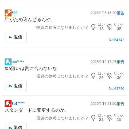
報告
599
2026/2/25 15:20
掲
誰がため込んどるんや、
示
はい
いいえ
投資の参考になりましたか？
板
13
35
記
返信
No.
64742
事
報告
too*****
2026/2/19 17:26
掲
tob狙いは割に合わないな
示
はい
いいえ
投資の参考になりましたか？
板
29
30
記
返信
No.
64740
事
報告
7b1*****
2026/2/17 21:50
掲
スタンダードに変更するのか。
示
はい
いいえ
投資の参考になりましたか？
板
22
15
記
返信