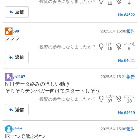
投資の参考になりましたか？
板
12
4
記
返信
No.
64622
事
報告
599
2025/6/4 16:08
掲
フフフ
示
はい
いいえ
投資の参考になりましたか？
板
18
6
記
返信
No.
64621
事
報告
ys1107
2025/6/4 15:21
掲
NTTデータ絡みの怪しい動き
示
そろそろテンバガー向けてスタートしそう
板
はい
いいえ
投資の参考になりましたか？
記
37
18
事
返信
No.
64619
報告
k*****
2025/6/4 15:08
掲
IR一つで飛ぶやつ
示