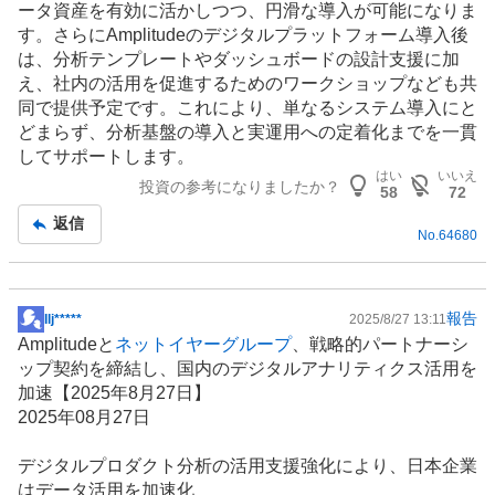
ータ資産を有効に活かしつつ、円滑な導入が可能になりま
す。さらにAmplitudeのデジタルプラットフォーム導入後
は、分析テンプレートやダッシュボードの設計支援に加
え、社内の活用を促進するためのワークショップなども共
同で提供予定です。これにより、単なるシステム導入にと
どまらず、分析基盤の導入と実運用への定着化までを一貫
してサポートします。
はい
いいえ
投資の参考になりましたか？
58
72
返信
No.
64680
報告
​Ilj*****
2025/8/27 13:11
掲
Amplitudeと
ネットイヤーグループ
、戦略的パートナーシ
示
ップ契約を締結し、国内のデジタルアナリティクス活用を
板
加速【2025年8月27日】
記
2025年08月27日
事
デジタルプロダクト分析の活用支援強化により、日本企業
はデータ活用を加速化