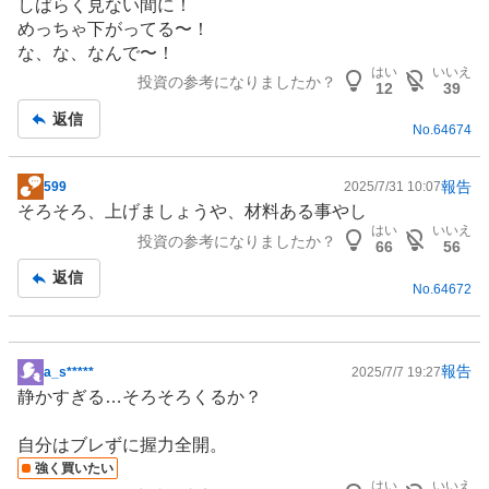
しばらく見ない間に！
示
めっちゃ下がってる〜！
板
な、な、なんで〜！
記
はい
いいえ
投資の参考になりましたか？
事
12
39
返信
No.
64674
報告
599
2025/7/31 10:07
掲
そろそろ、上げましょうや、材料ある事やし
示
はい
いいえ
投資の参考になりましたか？
板
66
56
記
返信
No.
64672
事
報告
a_s*****
2025/7/7 19:27
掲
静かすぎる…そろそろくるか？
示
板
自分はブレずに握力全開。
記
強く買いたい
事
はい
いいえ