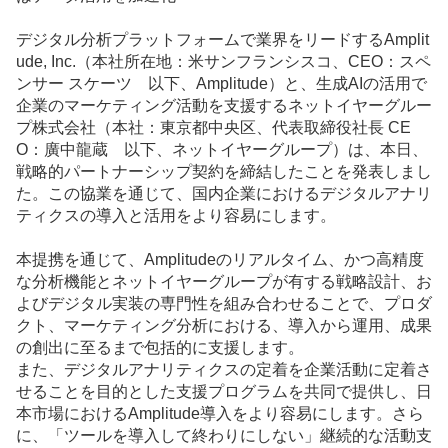
デジタル分析プラットフォームで業界をリードするAmplit
ude, Inc.（本社所在地：米サンフランシスコ、CEO：スペ
ンサー スケーツ 以下、Amplitude）と、
生成AI
の活用で
企業の
マーケティング
活動を支援するネットイヤーグルー
プ株式会社（本社：東京都中央区、代表取締役社長 CE
O：廣中龍蔵 以下、ネットイヤーグループ）は、本日、
戦略的パートナーシップ契約を締結したことを発表しまし
た。この協業を通じて、国内企業におけるデジタルアナリ
ティクスの導入と活用をより容易にします。
本提携を通じて、Amplitudeのリアルタイム、かつ高精度
な分析機能とネットイヤーグループが有する戦略設計、お
よびデジタル実装の専門性を組み合わせることで、プロダ
クト、マーケティング分析における、導入から運用、成果
の創出に至るまで包括的に支援します。
また、デジタルアナリティクスの定着を企業活動に定着さ
せることを目的とした支援プログラムを共同で提供し、日
本市場におけるAmplitude導入をより容易にします。さら
に、「ツールを導入して終わりにしない」継続的な活動支