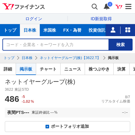
i
ログイン
ID新規取得
主
トップ
日本株
米国株
FX・為替
投資信託
ニュース
な
サ
銘
検索
ー
柄
ビ
を
トップ
日本株
ネットイヤーグループ(株)【3622.T】
掲示板
ス
検
索
詳細
掲示板
チャート
ニュース
株つぶやき
決算
ネットイヤーグループ(株)
3622
東証STD
486
-5
8/7
リアルタイム株価
-1.02
%
---
夜間PTS
東証終値比
---
%
--:--
ポートフォリオ追加