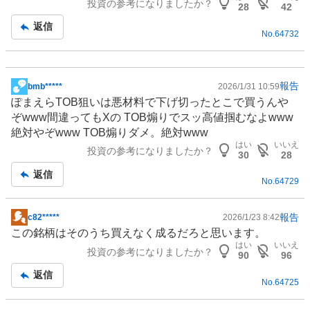
投資の参考になりましたか？
板
28
42
記
返信
No.
64732
事
報告
bmb*****
2026/1/31 10:59
掲
ぽまえらTOB狙いは悪材料で下げ切ったとこで買うんや
示
ぞwww間違ってもXの TOB煽りでスッ高値掴むなよwww
板
絶対やぞwww TOB煽りダメ。絶対www
記
はい
いいえ
投資の参考になりましたか？
事
30
28
返信
No.
64729
報告
c82*****
2026/1/23 8:42
掲
この銘柄はそのうち買えなく成るだろと思います。
示
はい
いいえ
投資の参考になりましたか？
板
90
96
記
返信
No.
64725
事