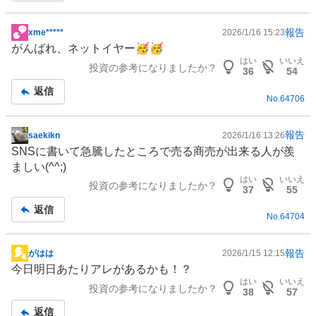
報告
xme*****
2026/1/16 15:23
掲
がんばれ、ネットイヤー🥳🥳
示
はい
いいえ
投資の参考になりましたか？
板
36
54
記
返信
No.
64706
事
報告
saekikn
2026/1/16 13:26
掲
SNS
に書いて急騰したところで売る商売が出来る人が羨
示
ましい(^^;)
板
はい
いいえ
投資の参考になりましたか？
記
37
55
事
返信
No.
64704
報告
がはは
2026/1/15 12:15
掲
今日明日あたりアレがあるかも！？
示
はい
いいえ
投資の参考になりましたか？
板
38
57
記
返信