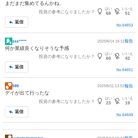
まだまだ集めてるんかね、
示
はい
いいえ
投資の参考になりましたか？
板
68
51
記
返信
No.
64653
事
報告
ssx*****
2025/6/14 16:11
掲
何か業績良くなりそうな予感
示
はい
いいえ
投資の参考になりましたか？
板
60
42
記
返信
No.
64651
事
報告
599
2025/6/11 13:52
掲
デイが出て行ったな
示
はい
いいえ
投資の参考になりましたか？
板
23
19
記
返信
No.
64649
事