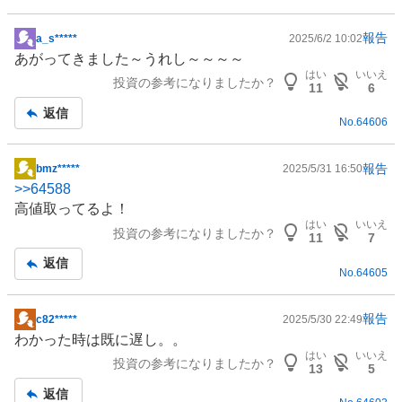
報告
a_s*****
2025/6/2 10:02
掲
あがってきました～うれし～～～～
示
はい
いいえ
投資の参考になりましたか？
板
11
6
記
返信
No.
64606
事
報告
bmz*****
2025/5/31 16:50
掲
>>
64588
示
高値取ってるよ！
板
はい
いいえ
投資の参考になりましたか？
記
11
7
事
返信
No.
64605
報告
c82*****
2025/5/30 22:49
掲
わかった時は既に遅し。。
示
はい
いいえ
投資の参考になりましたか？
板
13
5
記
返信