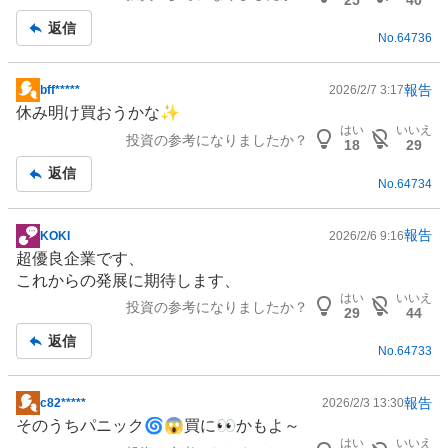
事
返信
No.
64736
報告
bff*****
2026/2/7 3:17
掲
休み明け買おうかな✨
示
はい
いいえ
投資の参考になりましたか？
板
18
29
記
返信
No.
64734
事
報告
KOKI
2026/2/6 9:16
掲
超優良企業です、
示
これからの発展に期待します、
板
はい
いいえ
投資の参考になりましたか？
記
29
44
事
返信
No.
64733
報告
c82*****
2026/2/3 13:30
掲
そのうちパニック🌀😱買に👀かもよ～
示
はい
いいえ