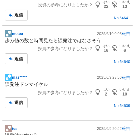
はい
いいえ
投資の参考になりましたか？
事
22
13
返信
No.
64641
報告
motoo
2025/6/10 0:03
掲
歩み値の数と時間見たら誤発注ではなさそう
示
はい
いいえ
投資の参考になりましたか？
板
16
6
記
返信
No.
64640
事
報告
mas*****
2025/6/9 23:56
掲
誤発注ドンマイケル
示
はい
いいえ
投資の参考になりましたか？
板
2
10
記
返信
No.
64639
事
報告
tes
2025/6/9 20:52
掲