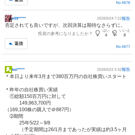
No.
4678
事
報告
e09*****
2026/5/24 7:22
掲
否定されても良いですが、次回決算は期待なさらずに。
示
はい
いいえ
投資の参考になりましたか？
板
4
8
記
返信
No.
4677
事
報告
kei*****
2026/5/22 5:32
掲
＊本日より来年3月まで380百万円の自社株買いスタート
示
板
＊昨年の自社株買い実績
記
①総額150百万円に対して
事
149,963,700円
（169,100株の購入で＠887円）
➁期間
25年5/22～9/8
（予定期間は26/1月まであったが実績は約3.5ヶ月