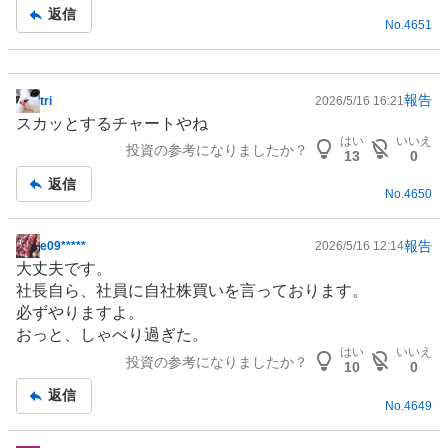
返信
No.
4651
報告
tri
2026/5/16 16:21
掲
スカッとするチャートやね
示
はい
いいえ
投資の参考になりましたか？
板
13
0
記
返信
No.
4650
事
報告
e09*****
2026/5/16 12:14
掲
大丈夫です。
示
社長自ら、社員に自社株買いを言っております。
板
必ずやりますよ。
記
おっと、しゃべり過ぎた。
事
はい
いいえ
投資の参考になりましたか？
10
0
返信
No.
4649