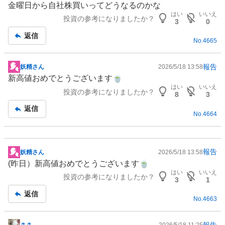
金曜日から自社株買いってどうなるのかな
示
はい
いいえ
投資の参考になりましたか？
板
3
0
記
返信
No.
4665
事
報告
妖精さん
2026/5/18 13:58
掲
新高値おめでとうございます🍵
示
はい
いいえ
投資の参考になりましたか？
板
8
3
記
返信
No.
4664
事
報告
妖精さん
2026/5/18 13:58
掲
(昨日）新高値おめでとうございます🍵
示
はい
いいえ
投資の参考になりましたか？
板
3
1
記
返信
No.
4663
事
報告