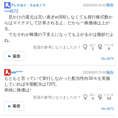
報告
アレクセイ・スルタノフ
2026/5/20 15:42
掲
>>
4672
示
見かけの還元は言い過ぎw消却しなくても発行株式数か
板
らはマイナスして計算されるよ。だから一株価値は上が
記
る。
事
でもそれが株価の下支えになっても上がるかは微妙だよ
ね。
はい
いいえ
投資の参考になりましたか？
3
0
返信
No.
4674
報告
bok*****
2026/5/20 15:02
掲
もともと言っていて実行しなかった配当性向30％を実施
示
していれば今期配当は72円。
板
単純に株価は↑
記
はい
いいえ
投資の参考になりましたか？
事
4
54
返信
No.
4673