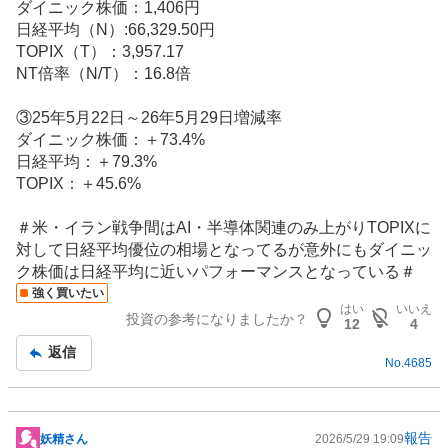
ダイニック株価：1,406円
日経平均（N）:66,329.50円
TOPIX（T）：3,957.17
NT倍率（N/T）：16.8倍
③25年5月22日～26年5月29日増減率
ダイニック株価：＋73.4%
日経平均：＋79.3%
TOPIX：＋45.6%
＃米・イラン戦争間はAI・
半導体
関連のみ上がりTOPIXに
対して日経平均優位の相場となってるが意外にもダイニッ
ク株価は日経平均に近いパフォーマンスとなっている＃
強く買いたい
はい
いいえ
投資の参考になりましたか？
12
4
返信
No.
4685
報告
妖精さん
2026/5/29 19:09
掲