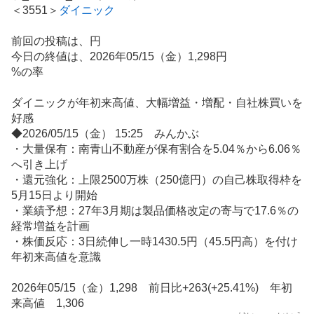
＜3551＞
ダイニック
前回の投稿は、円
今日の終値は、2026年05/15（金）1,298円
%の率
ダイニックが年初来高値、大幅増益・増配・自社株買いを
好感
◆2026/05/15（金） 15:25 みんかぶ
・大量保有：南青山不動産が保有割合を5.04％から6.06％
へ引き上げ
・還元強化：上限2500万株（250億円）の自己株取得枠を
5月15日より開始
・業績予想：27年3月期は製品価格改定の寄与で17.6％の
経常増益を計画
・株価反応：3日続伸し一時1430.5円（45.5円高）を付け
年初来高値を意識
2026年05/15（金）1,298 前日比+263(+25.41%) 年初
来高値 1,306