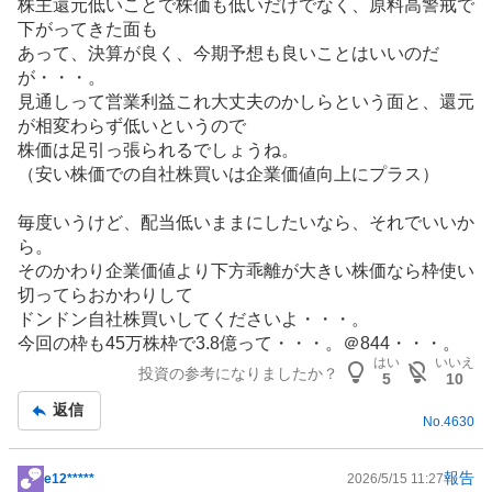
株主還元低いことで株価も低いだけでなく、原料高警戒で
示
下がってきた面も
板
あって、決算が良く、今期予想も良いことはいいのだ
記
が・・・。
事
見通しって営業利益これ大丈夫のかしらという面と、還元
が相変わらず低いというので
株価は足引っ張られるでしょうね。
（安い株価での自社株買いは企業価値向上にプラス）
毎度いうけど、配当低いままにしたいなら、それでいいか
ら。
そのかわり企業価値より下方乖離が大きい株価なら枠使い
切ってらおかわりして
ドンドン自社株買いしてくださいよ・・・。
今回の枠も45万株枠で3.8億って・・・。＠844・・・。
はい
いいえ
投資の参考になりましたか？
5
10
返信
No.
4630
報告
e12*****
2026/5/15 11:27
掲