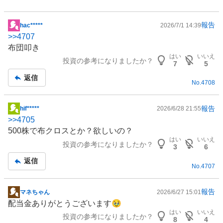
報告
hac*****
2026/7/1 14:39
掲
>>
4707
示
布団叩き
板
はい
いいえ
投資の参考になりましたか？
記
7
5
事
返信
No.
4708
報告
hif*****
2026/6/28 21:55
掲
>>
4705
示
500株で布クロスとか？欲しいの？
板
はい
いいえ
投資の参考になりましたか？
記
3
6
事
返信
No.
4707
報告
マネちゃん
2026/6/27 15:01
掲
配当金ありがとうございます🥹
示
はい
いいえ
投資の参考になりましたか？
板
8
4