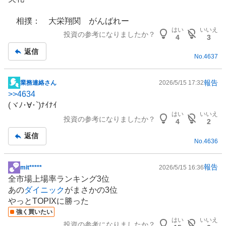
示
板
相撲： 大栄翔関 がんばれー
記
はい
いいえ
投資の参考になりましたか？
事
4
3
返信
No.
4637
報告
業務連絡さん
2026/5/15 17:32
掲
>>
4634
示
(ヾﾉ･∀･`)ﾅｲﾅｲ
板
はい
いいえ
投資の参考になりましたか？
記
4
2
事
返信
No.
4636
報告
mit*****
2026/5/15 16:36
掲
全市場上場率ランキング3位
示
あの
ダイニック
がまさかの3位
板
やっとTOPIXに勝った
記
強く買いたい
事
はい
いいえ
投資の参考になりましたか？