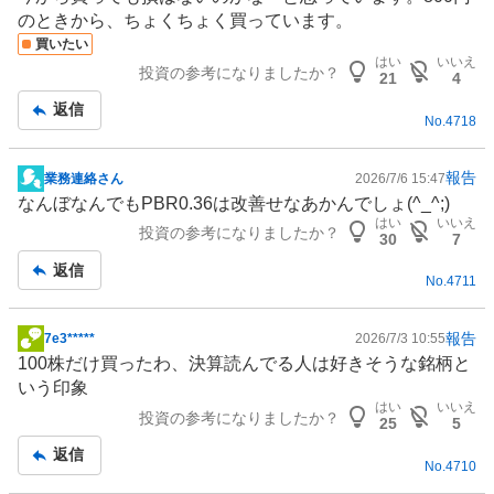
板
のときから、ちょくちょく買っています。
記
買いたい
事
はい
いいえ
投資の参考になりましたか？
21
4
返信
No.
4718
報告
業務連絡さん
2026/7/6 15:47
掲
なんぼなんでもPBR0.36は改善せなあかんでしょ(^_^;)
示
はい
いいえ
投資の参考になりましたか？
板
30
7
記
返信
No.
4711
事
報告
7e3*****
2026/7/3 10:55
掲
100株だけ買ったわ、決算読んでる人は好きそうな銘柄と
示
いう印象
板
はい
いいえ
投資の参考になりましたか？
記
25
5
事
返信
No.
4710