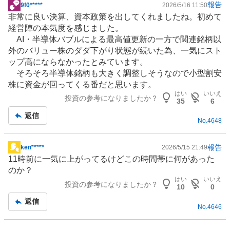
報告
9f0*****
2026/5/16 11:50
掲
非常に良い決算、資本政策を出してくれましたね。初めて
示
経営陣の本気度を感じました。
板
AI・半導体バブルによる最高値更新の一方で関連銘柄以
記
外のバリュー株のダダ下がり状態が続いた為、一気にスト
事
ップ高にならなかったとみています。
そろそろ
半導体
銘柄も大きく調整しそうなので小型割安
株に資金が回ってくる番だと思います。
はい
いいえ
投資の参考になりましたか？
35
6
返信
No.
4648
報告
ken*****
2026/5/15 21:49
掲
11時前に一気に上がってるけどこの時間帯に何があった
示
のか？
板
はい
いいえ
投資の参考になりましたか？
記
10
0
事
返信
No.
4646