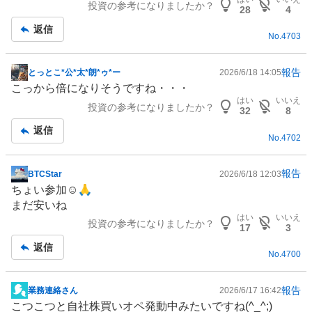
投資の参考になりましたか？
28
4
返信
No.
4703
報告
とっとこ*公*太*朗*ゥ*ー
2026/6/18 14:05
掲
こっから倍になりそうですね・・・
示
はい
いいえ
投資の参考になりましたか？
板
32
8
記
返信
No.
4702
事
報告
BTCStar
2026/6/18 12:03
掲
ちょい参加☺️🙏
示
まだ安いね
板
はい
いいえ
投資の参考になりましたか？
記
17
3
事
返信
No.
4700
報告
業務連絡さん
2026/6/17 16:42
掲
こつこつと自社株買いオペ発動中みたいですね(^_^;)