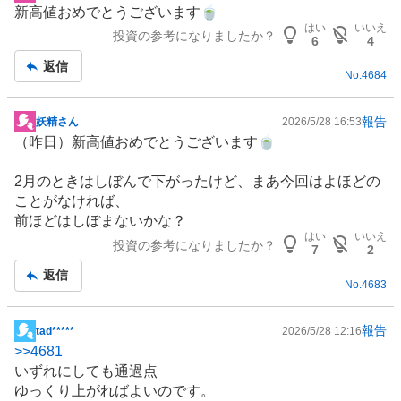
新高値おめでとうございます🍵
示
はい
いいえ
投資の参考になりましたか？
板
6
4
記
返信
No.
4684
事
報告
妖精さん
2026/5/28 16:53
掲
（昨日）新高値おめでとうございます🍵
示
板
2月のときはしぼんで下がったけど、まあ今回はよほどの
記
ことがなければ、
事
前ほどはしぼまないかな？
はい
いいえ
投資の参考になりましたか？
7
2
返信
No.
4683
報告
tad*****
2026/5/28 12:16
掲
>>
4681
示
いずれにしても通過点
板
ゆっくり上がればよいのです。
記