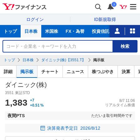
i
ログイン
ID新規取得
主
トップ
日本株
米国株
FX・為替
投資信託
ニュース
な
サ
銘
検索
ー
柄
ビ
を
トップ
日本株
ダイニック(株)【3551.T】
掲示板
ス
検
索
詳細
掲示板
チャート
ニュース
株つぶやき
決算
ダイニック(株)
3551
東証STD
1,383
+7
8/7 11:06
リアルタイム株価
+0.51
%
夜間PTS
ただいま取引時間外です
決算発表予定日
2026/8/12