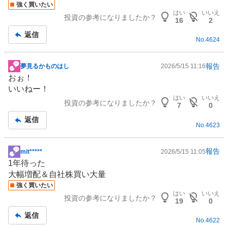
強く買いたい
はい
いいえ
投資の参考になりましたか？
16
2
返信
No.
4624
報告
夢見るかものはし
2026/5/15 11:16
掲
おぉ！
示
いいねー！
板
はい
いいえ
投資の参考になりましたか？
記
7
0
事
返信
No.
4623
報告
mit*****
2026/5/15 11:05
掲
1年待った
示
大幅増配＆自社株買い大量
板
強く買いたい
記
はい
いいえ
投資の参考になりましたか？
事
19
0
返信
No.
4622