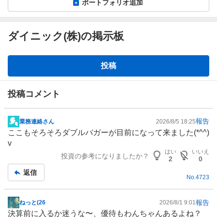
ポートフォリオ追加
ダイニック(株)の掲示板
掲
投稿
示
板
投稿コメント
報告
業務連絡さん
2026/8/5 18:25
掲
ここもそろそろダブルバガーが目前になって来ました(*^^)
示
v
板
はい
いいえ
投資の参考になりましたか？
記
2
0
事
返信
No.
4723
報告
ねっと(26
2026/8/1 9:01
掲
決算前に入るか迷うな〜、優待もわんちゃんあるよね？