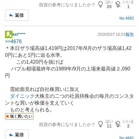
はい
いいえ
投資の参考になりましたか？
事
20
1
返信
No.
4682
報告
kei*****
2026/5/27 16:21
掲
>>
4676
示
＊本日ザラ場高値1,419円は2017年/9月のザラ場高値1,42
板
0円にあと1円に迫る水準。
記
この1,420円を抜けば
事
バブル相場最終年の1989年/9月の上場来最高値２,090
円
需給面見れば自社株買いに加え
ダイニック
大株主の二つの社員持株会の毎月のコンスタ
ントな買いが株価を支えていく
ものと考えられる。
強く買いたい
はい
いいえ
投資の参考になりましたか？
11
2
返信
No.
4681