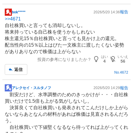
報告
bok*****
2026/5/20 14:36
掲
>>
4671
示
自社株買いと言っても消却しないし。
板
将来持っている自己株を使うかもしれない
記
株主還元15％自社株買いと言っても見かけ上の還元。
事
配当性向の15％以上はびた一文株主に渡したくない姿勢
がありありなので株価は上がらない
はい
いいえ
投資の参考になりましたか？
4
56
返信
No.
4672
報告
アレクセイ・スルタノフ
2026/5/20 14:29
掲
割安だけど、水準調整のためのきっかけが・・・自社株
示
買いだけで1.5倍も上がる気がしないし。
板
決算良くて自社株買いも発表されてこんだけしか上がら
記
ないならあとなんの材料があれば株価は見直されるんだろ
事
う。
自社株買いで下値堅くなるなら待ってれば上がってくれ