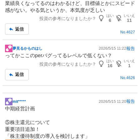
業績良くなってるのはわかるけど、目標値とかにスピード
示
感がない。やる気というか、本気度が乏しい
板
はい
いいえ
投資の参考になりましたか？
記
6
11
事
返信
No.
4627
報告
夢見るかものはし
2026/5/15 11:22
掲
ってかここのperバグってるレベルで低くない？
示
はい
いいえ
投資の参考になりましたか？
板
16
1
記
返信
No.
4626
事
報告
mit*****
2026/5/15 11:20
掲
中期経営計画
示
板
⑤株主還元について
記
重要項目追加！
事
「
株主優待
制度の導入を検討します」