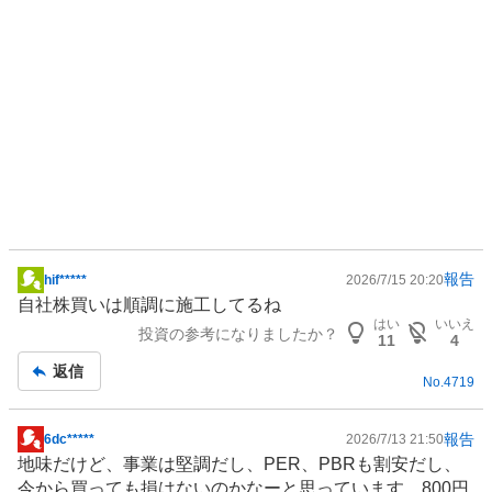
報告
hif*****
2026/7/15 20:20
掲
自社株買いは順調に施工してるね
示
はい
いいえ
投資の参考になりましたか？
板
11
4
記
返信
No.
4719
事
報告
6dc*****
2026/7/13 21:50
掲
地味だけど、事業は堅調だし、PER、PBRも割安だし、
示
今から買っても損はないのかなーと思っています。800円