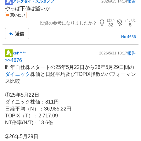
報告
アレクセイ・スルタノフ
2026/6/5 14:14
掲
やっぱ下値は堅いか
示
買いたい
板
はい
いいえ
投資の参考になりましたか？
記
32
5
事
返信
No.
4686
報告
kei*****
2026/5/31 18:17
掲
>>
4676
示
昨年自社株スタートの25年5月22日から26年5月29日間の
板
ダイニック
株価と日経平均及びTOPIX指数のパフォーマン
記
ス比較
事
①25年5月22日
ダイニック株価：811円
日経平均（N）：36,985.22円
TOPIX（T）：2,717.09
NT倍率(N/T)：13.6倍
➁26年5月29日