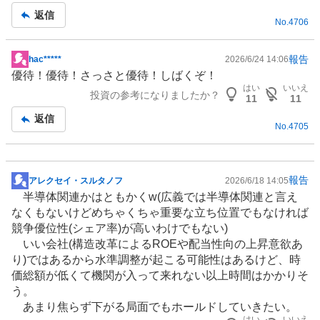
記
返信
No.
4706
事
報告
hac*****
2026/6/24 14:06
掲
優待！優待！さっさと優待！しばくぞ！
示
はい
いいえ
投資の参考になりましたか？
板
11
11
記
返信
No.
4705
事
報告
アレクセイ・スルタノフ
2026/6/18 14:05
掲
半導体
関連かはともかくw(広義では半導体関連と言え
示
なくもないけどめちゃくちゃ重要な立ち位置でもなければ
板
競争優位性(シェア率)が高いわけでもない)
記
いい会社(構造改革によるROEや配当性向の上昇意欲あ
事
り)ではあるから水準調整が起こる可能性はあるけど、時
価総額が低くて機関が入って来れない以上時間はかかりそ
う。
あまり焦らず下がる局面でもホールドしていきたい。
はい
いいえ