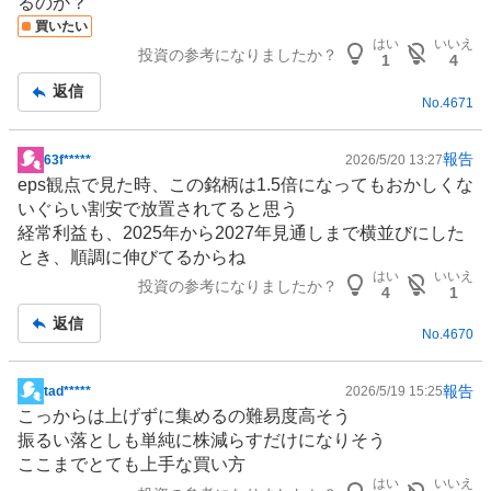
るのか？
買いたい
はい
いいえ
投資の参考になりましたか？
1
4
返信
No.
4671
報告
63f*****
2026/5/20 13:27
掲
eps観点で見た時、この銘柄は1.5倍になってもおかしくな
示
いぐらい割安で放置されてると思う
板
経常利益も、2025年から2027年見通しまで横並びにした
記
とき、順調に伸びてるからね
事
はい
いいえ
投資の参考になりましたか？
4
1
返信
No.
4670
報告
tad*****
2026/5/19 15:25
掲
こっからは上げずに集めるの難易度高そう
示
振るい落としも単純に株減らすだけになりそう
板
ここまでとても上手な買い方
記
はい
いいえ