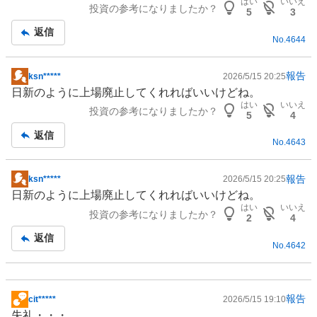
はい
いいえ
投資の参考になりましたか？
5
3
返信
No.
4644
報告
ksn*****
2026/5/15 20:25
掲
日新のように上場廃止してくれればいいけどね。
示
はい
いいえ
投資の参考になりましたか？
板
5
4
記
返信
No.
4643
事
報告
ksn*****
2026/5/15 20:25
掲
日新のように上場廃止してくれればいいけどね。
示
はい
いいえ
投資の参考になりましたか？
板
2
4
記
返信
No.
4642
事
報告
cit*****
2026/5/15 19:10
掲
失礼・・・