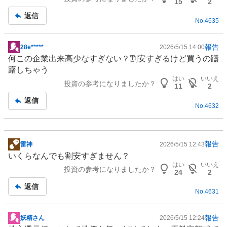
15
2
返信
No.
4635
報告
28e*****
2026/5/15 14:00
掲
何この企業出来高少なすぎない？割安すぎるけど買うの躊
示
躇しちゃう
板
はい
いいえ
投資の参考になりましたか？
記
11
2
事
返信
No.
4632
報告
雷神
2026/5/15 12:43
掲
いくらなんでも割安すぎません？
示
はい
いいえ
投資の参考になりましたか？
板
24
2
記
返信
No.
4631
事
報告
妖精さん
2026/5/15 12:24
掲