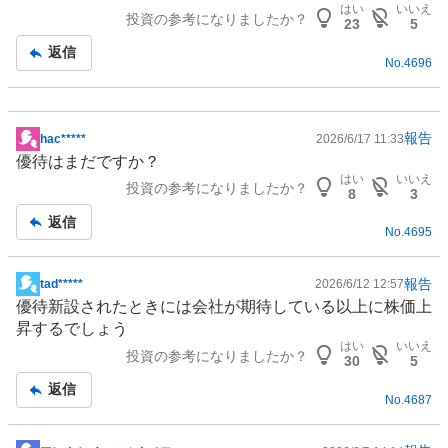
示
はい
いいえ
投資の参考になりましたか？
板
23
5
記
返信
No.
4696
事
報告
hac*****
2026/6/17 11:33
掲
優待はまだですか？
示
はい
いいえ
投資の参考になりましたか？
板
8
3
記
返信
No.
4695
事
報告
tad*****
2026/6/12 12:57
掲
優待新設されたときには会社が期待している以上に株価上
示
昇するでしょう
板
はい
いいえ
投資の参考になりましたか？
記
30
5
事
返信
No.
4687