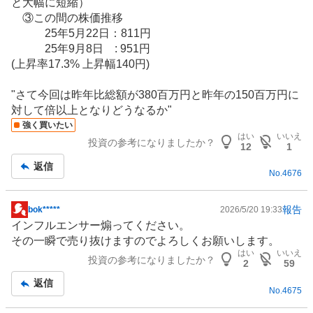
と大幅に短縮）
③この間の株価推移
25年5月22日：811円
25年9月8日 : 951円
(上昇率17.3% 上昇幅140円)
"さて今回は昨年比総額が380百万円と昨年の150百万円に
対して倍以上となりどうなるか"
強く買いたい
はい
いいえ
投資の参考になりましたか？
12
1
返信
No.
4676
報告
bok*****
2026/5/20 19:33
掲
インフルエンサー
煽ってください。
示
その一瞬で売り抜けますのでよろしくお願いします。
板
はい
いいえ
投資の参考になりましたか？
記
2
59
事
返信
No.
4675