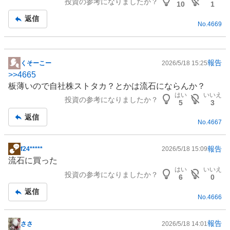
投資の参考になりましたか？
事
10
1
返信
No.
4669
報告
くそーこー
2026/5/18 15:25
掲
>>
4665
示
板薄いので自社株ストタカ？とかは流石にならんか？
板
はい
いいえ
投資の参考になりましたか？
記
5
3
事
返信
No.
4667
報告
f24*****
2026/5/18 15:09
掲
流石に買った
示
はい
いいえ
投資の参考になりましたか？
板
6
0
記
返信
No.
4666
事
報告
ささ
2026/5/18 14:01
掲