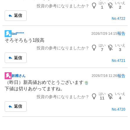
示
はい
いいえ
投資の参考になりましたか？
板
1
2
記
返信
No.
4722
事
報告
tad*****
2026/7/29 14:15
掲
そろそろもう1段高
示
はい
いいえ
投資の参考になりましたか？
板
7
3
記
返信
No.
4721
事
報告
妖精さん
2026/7/16 11:26
掲
（昨日）新高値おめでとうございます🍵
示
下値は切りあがってますね。
板
はい
いいえ
投資の参考になりましたか？
記
11
4
事
返信
No.
4720