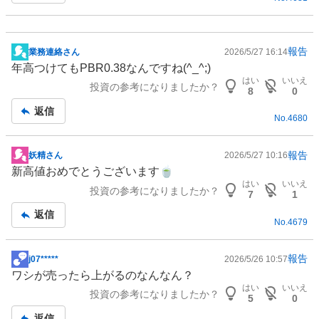
報告
業務連絡さん
2026/5/27 16:14
掲
年高つけてもPBR0.38なんですね(^_^;)
示
はい
いいえ
投資の参考になりましたか？
板
8
0
記
返信
No.
4680
事
報告
妖精さん
2026/5/27 10:16
掲
新高値おめでとうございます🍵
示
はい
いいえ
投資の参考になりましたか？
板
7
1
記
返信
No.
4679
事
報告
j07*****
2026/5/26 10:57
掲
ワシが売ったら上がるのなんなん？
示
はい
いいえ
投資の参考になりましたか？
板
5
0
記
返信