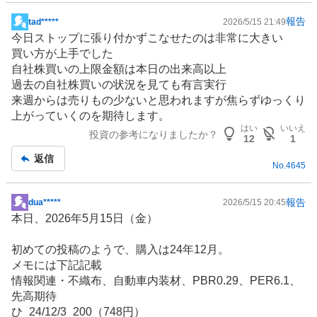
報告
tad*****
2026/5/15 21:49
掲
今日ストップに張り付かずこなせたのは非常に大きい
示
買い方が上手でした
板
自社株買いの上限金額は本日の出来高以上
記
過去の自社株買いの状況を見ても有言実行
事
来週からは売りもの少ないと思われますが焦らずゆっくり
上がっていくのを期待します。
はい
いいえ
投資の参考になりましたか？
12
1
返信
No.
4645
報告
dua*****
2026/5/15 20:45
掲
本日、2026年5月15日（金）
示
板
初めての投稿のようで、購入は24年12月。
記
メモには下記記載
事
情報関連・不織布、自動車内装材、PBR0.29、PER6.1、
先高期待
ひ_24/12/3_200（748円）