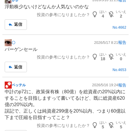
ささ
2026/5/18 11:25
掲
浮動株少ないけどなんか人気ないのかな
示
はい
いいえ
投資の参考になりましたか？
板
4
2
記
返信
No.
4662
事
報告
〇
2026/5/17 8:21
掲
バーゲンセール
示
はい
いいえ
投資の参考になりましたか？
板
18
0
記
返信
No.
4653
事
報告
ベッテル
2026/5/16 19:24
掲
中計のp72に、政策保有株（80億）を総資産の20%以内に
示
することを目指しますって書いてるけど、既に総資産620
板
億の20%以内。
記
誤記で、正しくは純資産299億を20%以内、つまり60億以
事
下まで圧縮を目指すってこと？
はい
いいえ
投資の参考になりましたか？
5
5