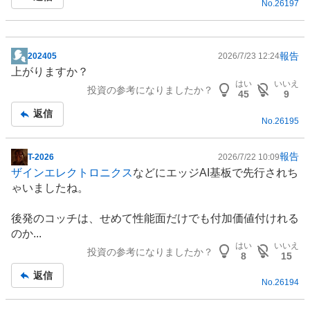
No.
26197
報告
202405
2026/7/23 12:24
掲
上がりますか？
示
はい
いいえ
投資の参考になりましたか？
板
45
9
記
返信
No.
26195
事
報告
T-2026
2026/7/22 10:09
掲
ザインエレクトロニクス
などにエッジAI基板で先行されち
示
ゃいましたね。
板
記
後発のコッチは、せめて性能面だけでも付加価値付けれる
事
のか...
はい
いいえ
投資の参考になりましたか？
8
15
返信
No.
26194