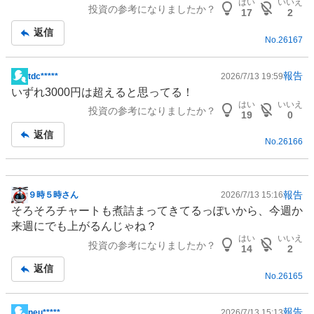
はい
いいえ
投資の参考になりましたか？
17
2
返信
No.
26167
報告
tdc*****
2026/7/13 19:59
掲
いずれ3000円は超えると思ってる！
示
はい
いいえ
投資の参考になりましたか？
板
19
0
記
返信
No.
26166
事
報告
９時５時さん
2026/7/13 15:16
掲
そろそろチャートも煮詰まってきてるっぽいから、今週か
示
来週にでも上がるんじゃね？
板
はい
いいえ
投資の参考になりましたか？
記
14
2
事
返信
No.
26165
報告
neu*****
2026/7/13 15:13