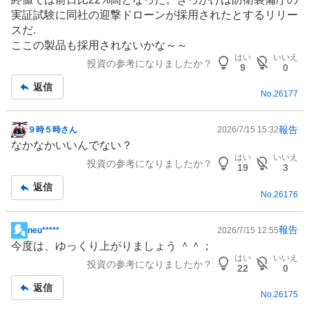
板
実証試験に同社の迎撃
ドローン
が採用されたとするリリー
記
スだ.
事
ここの製品も採用されないかな～～
はい
いいえ
投資の参考になりましたか？
9
0
返信
No.
26177
報告
９時５時さん
2026/7/15 15:32
掲
なかなかいいんでない？
示
はい
いいえ
投資の参考になりましたか？
板
19
3
記
返信
No.
26176
事
報告
neu*****
2026/7/15 12:55
掲
今度は、ゆっくり上がりましょう ＾＾；
示
はい
いいえ
投資の参考になりましたか？
板
22
0
記
返信
No.
26175
事