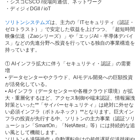
・シスコCSCO /現場向通信、ネットワーク
・ディジィDGII / ioT
ソリトンシステムズ
は、主力の「
IT
セキュリティ（認証・
ゼロトラスト）」で安定した収益を上げつつ、「超短時間
映像伝送（Zaoシリーズ）」や「エッジAI・
半導体
デバイ
ス」などの先進分野へ投資を行っている独自の事業構造を
持っています。
① AI
インフラ
拡大に伴う「セキュリティ・認証」の需要
増
•
データセンター
やクラウド、AIモデル開発への巨額投資
が活発化している。
• AIインフラ（データセンターや各種クラウド環境）が拡
大・重層化するほど、アクセス制御や端末認証、情報漏洩
対策といった**「サイバーセキュリティ」は絶対に外せな
い必須インフラ（ボトルネック）**となります。巨大イン
フラの投資が先行する中、ソリトンの主力事業（認証ソリ
ューション「SmartOn」「NetAttest」等）には持続的な追
い風として機能します。
ソリトンも遠隔操作・自動運転向けの超低遅延伝送技術や