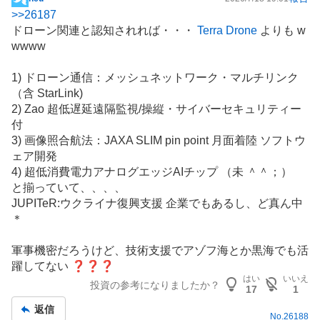
掲
>>
26187
示
ドローン
関連と認知されれば・・・
Terra Drone
よりも w
板
wwww
記
事
1) ドローン
通信
：メッシュネットワーク・マルチリンク
（含 StarLink)
2) Zao 超低遅延
遠隔監視
/操縦・サイバーセキュリティー
付
3) 画像照合航法：JAXA SLIM pin point 月面着陸 ソフトウ
ェア開発
4) 超低消費電力アナログエッジAIチップ （未 ＾＾；）
と揃っていて、、、、
JUPITeR:ウクライナ復興支援 企業でもあるし、ど真ん中
＊
軍事機密だろうけど、技術支援でアゾフ海とか黒海でも活
躍してない ❓❓❓
はい
いいえ
投資の参考になりましたか？
17
1
返信
No.
26188