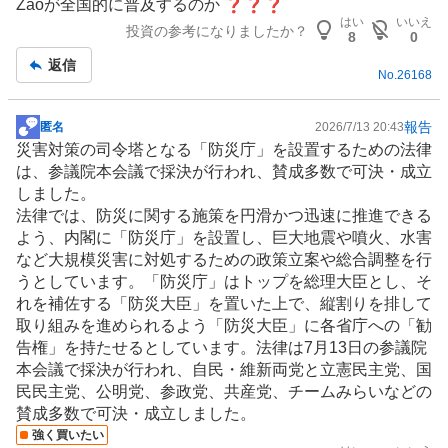
Zaoが全国的に普及するのか ❓❓❓
板
はい
いいえ
投資の参考になりましたか？
記
8
0
事
返信
No.
26168
報告
匿名
2026/7/13 20:43
掲
災害対策
の司令塔となる「防災庁」を設置するための法律
示
は、参議院本会議で採決が行われ、賛成多数で可決・成立
板
しました。
記
法律では、
防災
に関する施策を円滑かつ迅速に推進できる
事
よう、内閣に「防災庁」を設置し、巨大地震や噴火、水害
など大規模災害に対処するための政策立案や総合調整を行
うとしています。「防災庁」はトップを総理大臣とし、そ
れを補佐する「防災大臣」を置いた上で、縦割りを排して
取り組みを進められるよう「防災大臣」に各省庁への「勧
告権」を持たせるとしています。法律は7月13日の参議院
本会議で採決が行われ、自民・維新両党と立憲民主党、国
民民主党、公明党、参政党、共産党、チームみらいなどの
賛成多数で可決・成立しました。
強く買いたい