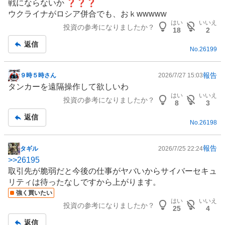
戦にならないか ❓❓❓
事
ウクライナがロシア併合でも、おｋwwwww
はい
いいえ
投資の参考になりましたか？
18
2
返信
No.
26199
報告
９時５時さん
2026/7/27 15:03
掲
タンカーを遠隔操作して欲しいわ
示
はい
いいえ
投資の参考になりましたか？
板
8
3
記
返信
No.
26198
事
報告
タギル
2026/7/25 22:24
掲
>>
26195
示
取引先が脆弱だと今後の仕事がヤバいから
サイバーセキュ
板
リティ
は待ったなしですから上がります。
記
強く買いたい
事
はい
いいえ
投資の参考になりましたか？
25
4
返信