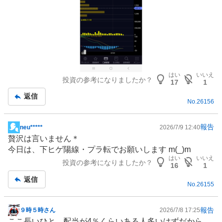
はい
いいえ
投資の参考になりましたか？
17
1
返信
No.
26156
報告
neu*****
2026/7/9 12:40
掲
贅沢は言いません＊
示
今日は、下ヒゲ陽線・プラ転でお願いします m(_)m
板
はい
いいえ
投資の参考になりましたか？
記
16
1
事
返信
No.
26155
報告
９時５時さん
2026/7/8 17:25
掲
ここ長いひと、配当が4％くらいある人多いはずだから、