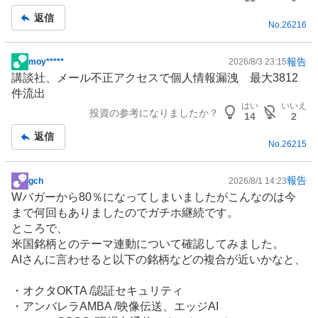
事
返信
No.
26216
報告
moy*****
2026/8/3 23:15
掲
講談社、メール不正アクセスで個人情報漏洩 最大3812
示
件流出
板
はい
いいえ
投資の参考になりましたか？
記
14
2
事
返信
No.
26215
報告
gch
2026/8/1 14:23
掲
Wバガーから80％になってしまいましたがこんなのは今
示
まで何回もありましたのでガチホ継続です。
板
ところで、
記
米国銘柄とのテーマ連動について確認してみました。
事
AIさんに言わせると以下の銘柄などの複合が近いかなと、
・オクタOKTA /認証セキュリティ
・アンバレラAMBA /映像伝送、エッジAI