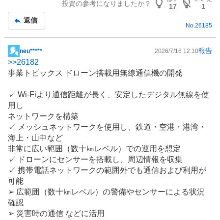
投資の参考になりましたか？
記
17
1
事
返信
No.
26185
報告
neu*****
2026/7/16 12:10
掲
>>
26182
示
事業トピックス
ドローン
搭載用無線通信機の開発
板
記
✓
Wi-Fi
より通信距離が長く、安定したデジタル無線を使
事
用し
ネットワークを構築
✓ メッシュネットワークを使用し、
鉄道
・空港・港湾・
海上・山中など
非常に広い範囲（数十㎞レベル）での運用を想定
✓ ドローンに
センサー
を搭載し、周辺情報を収集
✓
携帯電話
ネットワークの範囲外でも通信および利用が
可能
➢ 広範囲（数十㎞レベル）の警備やセンサーによる状況
確認
➢ 災害時の通信 などに活用