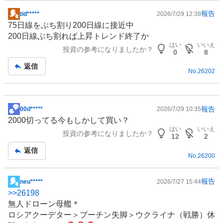
報告
tid*****
2026/7/29 12:38
掲
75日線をぶち割り200日線に接近中
示
200日線ぶち割れば上昇トレンド終了か
板
はい
いいえ
投資の参考になりましたか？
記
0
8
事
返信
No.
26202
報告
00d*****
2026/7/29 10:35
掲
2000切ってる今もしかして買い？
示
はい
いいえ
投資の参考になりましたか？
板
12
2
記
返信
No.
26200
事
報告
neu*****
2026/7/27 15:44
掲
>>
26198
示
無人
ドローン
母艦＊
板
ロシアクーデター＞プーチン失脚＞ウクライナ（戦勝）休
記