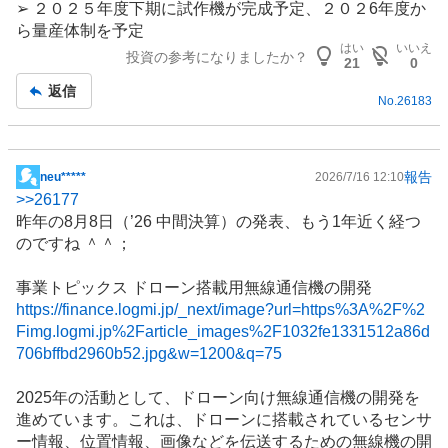
➢ ２０２５年度下期に試作機が完成予定、２０２6年度か
ら量産体制を予定
はい
いいえ
投資の参考になりましたか？
21
0
返信
No.
26183
報告
neu*****
2026/7/16 12:10
掲
>>
26177
示
昨年の8月8日（’26 中間決算）の発表、もう1年近く経つ
板
のですね ＾＾；
記
事
事業トピックス
ドローン
搭載用無線通信機の開発
https://finance.logmi.jp/_next/image?url=https%3A%2F%2
Fimg.logmi.jp%2Farticle_images%2F1032fe1331512a86d
706bffbd2960b52.jpg&w=1200&q=75
2025年の活動として、ドローン向け無線通信機の開発を
進めています。これは、ドローンに搭載されている
センサ
ー
情報、位置情報、画像などを伝送するための無線機の開