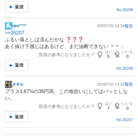
事
返信
No.
26209
報告
neu*****
2026/7/31 14:34
掲
>>
26207
示
ふるい落としは済んだかな ❓❓❓
板
あく抜け下感じはあるけど、まだ油断できない ＾＾；
記
はい
いいえ
投資の参考になりましたか？
事
5
0
返信
No.
26208
報告
タギル
2026/7/31 14:32
掲
プラス1.87%の36円高、この地合いにしてはパッとしな
示
い。
板
はい
いいえ
投資の参考になりましたか？
記
7
0
事
返信
No.
26207