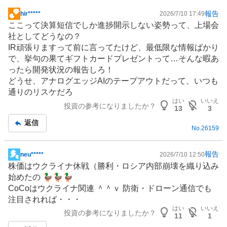
報告
hir*****
2026/7/10 17:49
掲
ここって決算短信でしか進捗開示しない姿勢って、上場会
示
社としてどうなの？
板
IR
頑張りますって前に言ってたけど、最低限な情報ばかり
記
で、挙句の果てギフトカードプレゼントって…そんな暇あ
事
ったら開発状況の報告しろ！
どうせ、アナログエッジAIのテープアウトだって、いつも
通りのリスケだろ
はい
いいえ
投資の参考になりましたか？
13
3
返信
No.
26159
報告
neu*****
2026/7/10 12:50
掲
株価はウクライナ休戦（勝利・ロシア内部崩壊を織り込み
示
始めたの 🦆🦆🦆
板
CoCoはウクライナ関連 ＾＾ｖ
防衛
・
ドローン
通信
でも
記
注目されれば・・・
事
はい
いいえ
投資の参考になりましたか？
11
1