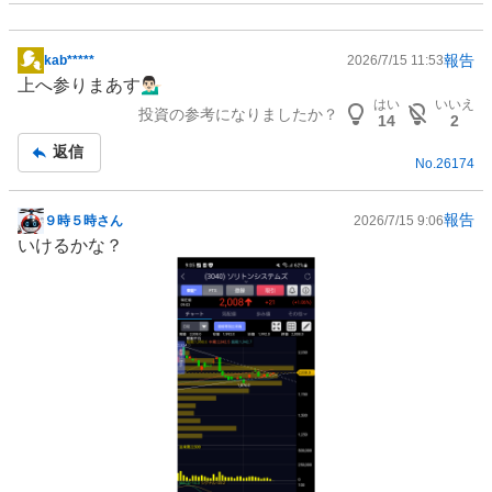
報告
kab*****
2026/7/15 11:53
掲
上へ参りまあす💁🏻‍♂️
示
はい
いいえ
投資の参考になりましたか？
板
14
2
記
返信
No.
26174
事
報告
９時５時さん
2026/7/15 9:06
掲
いけるかな？
示
板
記
事