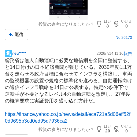
はい
いいえ
投資の参考になりましたか？
8
0
返信
No.
26173
報告
neu*****
2026/7/14 11:10
掲
総務省は無人自動運転に必要な通信網を全国に整備する、
示
と14日付けの日本経済新聞が報じている。2030年度に1万
板
台を走らせる政府目標に合わせて
インフラ
を構築し、車両
記
の監視機器の設置や規格の標準化を進める。自動運転向け
事
の通信インフラ戦略を14日に公表する。特定の条件下で
運転手が不要となるレベル4の自動運転を想定し、27年度
の概算要求に実証費用を盛り込む方針だ。
https://finance.yahoo.co.jp/news/detail/eca721a5d06eff52f
0d9695b3cd0ed95d7936ca2
はい
いいえ
投資の参考になりましたか？
20
0