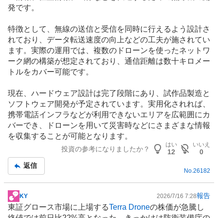
発です。
特徴として、無線の送信と受信を同時に行えるよう設計さ
れており、データ転送速度の向上などの工夫が施されてい
ます。実際の運用では、複数のドローンを使ったネットワ
ーク網の構築が想定されており、通信距離は数十キロメー
トルをカバー可能です。
現在、ハードウェア設計は完了段階にあり、試作品製造と
ソフトウェア開発が予定されています。実用化されれば、
携帯電話
インフラ
などが利用できないエリアを広範囲にカ
バーでき、ドローンを用いて災害時などにさまざまな情報
を収集することが可能となります。
はい
いいえ
投資の参考になりましたか？
12
0
返信
No.
26182
報告
KY
2026/7/16 7:28
掲
東証グロース市場に上場する
Terra Drone
の株価が急騰し
示
終値では前日比22%高となった。きっかけは防衛装備庁の