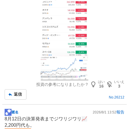
はい
いいえ
投資の参考になりましたか？
16
3
返信
No.
26212
報告
匿名
2026/8/1 13:52
掲
8月12日の決算発表までジワリジワリ📈
示
2,200円代も。
板