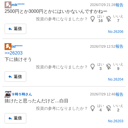
報告
mik*****
2026/7/29 21:28
掲
2500円とか3000円とかにはいかないんですかねー
示
はい
いいえ
投資の参考になりましたか？
板
16
7
記
返信
No.
26206
事
報告
tid*****
2026/7/29 12:52
掲
>>
26203
示
下に抜けそう
板
はい
いいえ
投資の参考になりましたか？
記
3
9
事
返信
No.
26204
報告
９時５時さん
2026/7/29 12:46
掲
抜けたと思ったんだけど…白目
示
はい
いいえ
投資の参考になりましたか？
板
4
2
記
返信
No.
26203
事