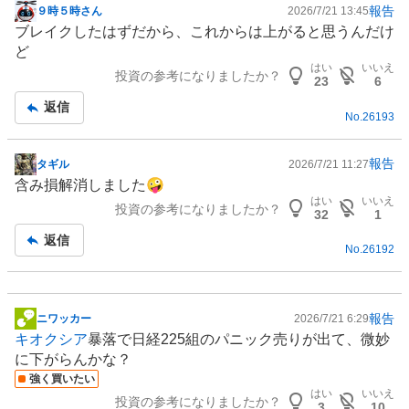
報告
９時５時さん
2026/7/21 13:45
掲
ブレイクしたはずだから、これからは上がると思うんだけ
示
ど
板
はい
いいえ
投資の参考になりましたか？
記
23
6
事
返信
No.
26193
報告
タギル
2026/7/21 11:27
掲
含み損解消しました🤪
示
はい
いいえ
投資の参考になりましたか？
板
32
1
記
返信
No.
26192
事
報告
ニワッカー
2026/7/21 6:29
掲
キオクシア
暴落で日経225組のパニック売りが出て、微妙
示
に下がらんかな？
板
強く買いたい
記
はい
いいえ
投資の参考になりましたか？
事
3
10