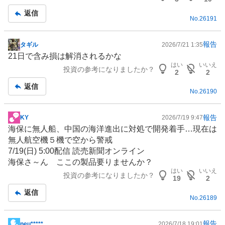
返信
No.
26191
報告
タギル
2026/7/21 1:35
掲
21日で含み損は解消されるかな
示
はい
いいえ
投資の参考になりましたか？
板
2
2
記
返信
No.
26190
事
報告
KY
2026/7/19 9:47
掲
海保に無人船、
中国
の海洋進出に対処で開発着手…現在は
示
無人航空機５機で空から警戒
板
7/19(日) 5:00配信 読売新聞オンライン
記
海保さ～ん ここの製品要りませんか？
事
はい
いいえ
投資の参考になりましたか？
19
2
返信
No.
26189
報告
neu*****
2026/7/18 19:01