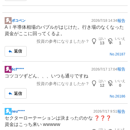
報告
ポコペン
2026/7/18 14:34
掲
AＩ半導体相場のバブルがはじけた。行き場のなくなった
示
資金がここに回ってくるよ。
板
はい
いいえ
投資の参考になりましたか？
記
13
1
事
返信
No.
26187
報告
6cf*****
2026/7/17 17:04
掲
コツコツずどん、、、いつも通りですね
示
はい
いいえ
投資の参考になりましたか？
板
12
0
記
返信
No.
26186
事
報告
neu*****
2026/7/17 9:51
掲
セクターローテーションは決まったのかな ❓❓❓
示
資金はこっち来い wwwww
板
はい
いいえ