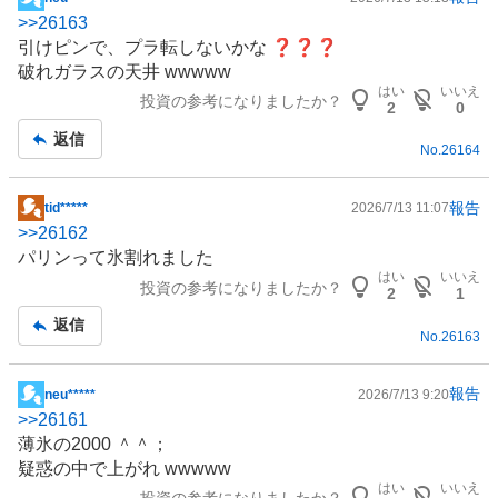
掲
>>
26163
示
引けピンで、プラ転しないかな ❓❓❓
板
破れガラスの天井 wwwww
記
はい
いいえ
投資の参考になりましたか？
事
2
0
返信
No.
26164
報告
tid*****
2026/7/13 11:07
掲
>>
26162
示
パリンって氷割れました
板
はい
いいえ
投資の参考になりましたか？
記
2
1
事
返信
No.
26163
報告
neu*****
2026/7/13 9:20
掲
>>
26161
示
薄氷の2000 ＾＾；
板
疑惑の中で上がれ wwwww
記
はい
いいえ