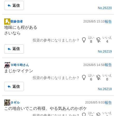
事
、
返信
No.
26220
買
い
た
報告
朝倉信者
2026/8/5 15:10
掲
い
地味にも程がある
示
0
さいなら
板
%
はい
いいえ
投資の参考になりましたか？
記
8
4
、
事
返信
様
No.
26219
子
見
報告
９時５時さん
2026/8/5 14:58
0
掲
まじかマイテン
%
示
はい
いいえ
、
投資の参考になりましたか？
板
6
0
売
記
返信
り
No.
26218
事
た
い
報告
タギル
2026/8/5 9:03
掲
0
この地合いでこの有様、やる気あんのかボケ
示
%
はい
いいえ
投資の参考になりましたか？