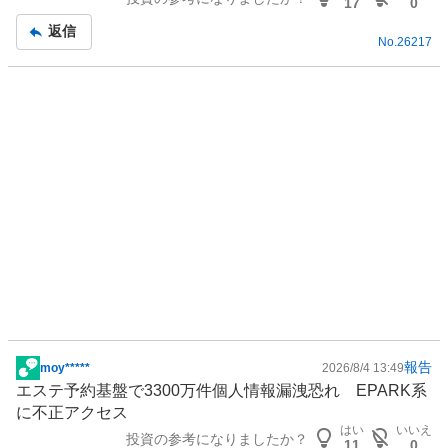
板
17
0
、
記
強
返信
No.
26217
事
く
売
り
た
い
0
%
報告
moy*****
2026/8/4 13:49
掲
エステ予約基盤で3300万件個人情報漏洩恐れ EPARK系
示
に不正アクセス
板
はい
いいえ
投資の参考になりましたか？
記
11
0