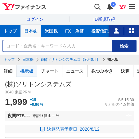
i
ログイン
ID新規取得
主
トップ
日本株
米国株
FX・為替
投資信託
ニュース
な
サ
銘
検索
ー
柄
ビ
を
トップ
日本株
(株)ソリトンシステムズ【3040.T】
掲示板
ス
検
索
詳細
掲示板
チャート
ニュース
株つぶやき
決算
(株)ソリトンシステムズ
3040
東証PRM
1,999
+19
8/6 15:30
リアルタイム株価
+0.96
%
---
夜間PTS
東証終値比
---
%
--:--
決算発表予定日
2026/8/12