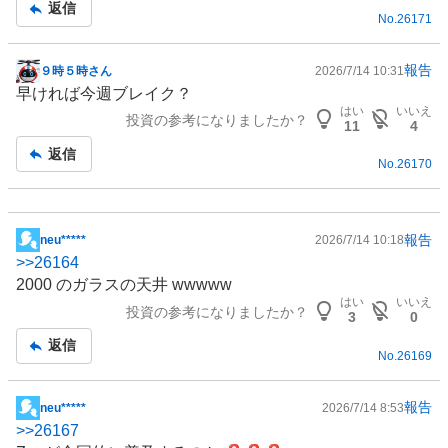
返信
No.
26171
報告
９時５時さん
2026/7/14 10:31
掲
早ければ今週ブレイク？
示
はい
いいえ
投資の参考になりましたか？
板
11
4
記
返信
No.
26170
事
報告
neu*****
2026/7/14 10:18
掲
>>
26164
示
2000 のガラスの天井 wwwww
板
はい
いいえ
投資の参考になりましたか？
記
3
0
事
返信
No.
26169
報告
neu*****
2026/7/14 8:53
掲
>>
26167
示