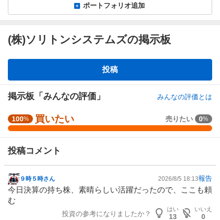
ポートフォリオ追加
(株)ソリトンシステムズの掲示板
掲
投稿
示
板
掲示板「みんなの評価」
みんなの評価とは
買いたい
強
100
売りたい
0
%
%
く
買
投稿コメント
い
た
い
報告
９時５時さん
2026/8/5 18:13
掲
1
今日決算の持ち株、素晴らしい活躍だったので、ここも頼
示
0
む
板
0
はい
いいえ
投資の参考になりましたか？
記
%
13
0