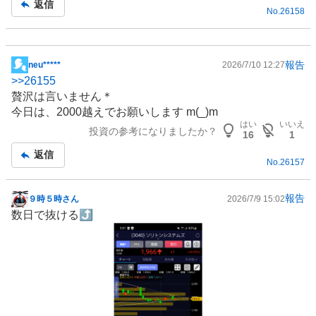
返信
No.
26158
報告
neu*****
2026/7/10 12:27
掲
>>
26155
示
贅沢は言いません＊
板
今日は、2000越えでお願いします m(_)m
記
はい
いいえ
投資の参考になりましたか？
事
16
1
返信
No.
26157
報告
９時５時さん
2026/7/9 15:02
掲
数日で抜ける⤴️
示
板
記
事