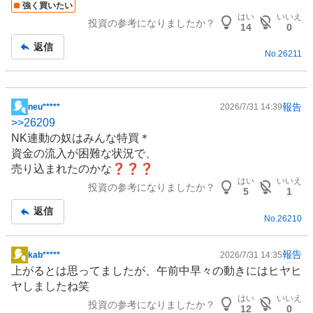
強く買いたい
記
はい
いいえ
投資の参考になりましたか？
事
14
0
返信
No.
26211
報告
neu*****
2026/7/31 14:39
掲
>>
26209
示
NK連動の奴はみんな特買＊
板
資金の流入が困難な状況で、
記
売り込まれたのかな❓❓❓
事
はい
いいえ
投資の参考になりましたか？
5
1
返信
No.
26210
報告
kab*****
2026/7/31 14:35
掲
上がるとは思ってましたが、午前中早々の動きにはヒヤヒ
示
ヤしましたね笑
板
はい
いいえ
投資の参考になりましたか？
記
12
0