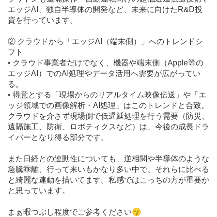
エッジAI、独自半導体の開発など、未来に向けたR&D投
資を行っています。
② クラウドから「エッジAI（端末側）」へのトレンドシ
フト
• クラウド事業者だけでなく、機器や端末側（Apple等の
エッジAI）でのAI処理やデータ活用へ需要が広がってい
る。
• 得意とする「現場からのリアルタイム映像伝送」や「エ
ッジ領域での画像解析・AI処理」はこのトレンドと合致。
クラウドを介さず現場側で低遅延処理を行う需要（防災、
遠隔施工、防衛、ロボティクスなど）は、今後の成長ドラ
イバーとなり得る部分です。
また日経との連動性についても、逆相関や半導体のような
急騰乖離、行って来いもかなり多い中で、それらに比べる
と綺麗な連動を描いてます。私感ではこっちの方が重要か
と思っています。
まぁ暇つぶし程度でご参考ください😙