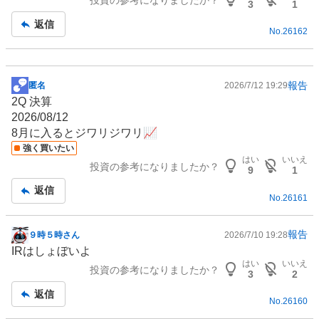
投資の参考になりましたか？
事
3
1
返信
No.
26162
報告
匿名
2026/7/12 19:29
掲
2Q 決算
示
2026/08/12
板
8月に入るとジワリジワリ📈
記
強く買いたい
事
はい
いいえ
投資の参考になりましたか？
9
1
返信
No.
26161
報告
９時５時さん
2026/7/10 19:28
掲
IR
はしょぼいよ
示
はい
いいえ
投資の参考になりましたか？
板
3
2
記
返信
No.
26160
事