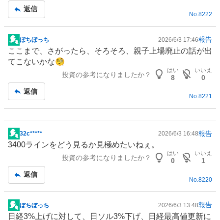
事
返信
No.
8222
報告
ぼちぼっち
2026/6/3 17:46
掲
ここまで、さがったら、そろそろ、
親子上場
廃止の話が出
示
てこないかな🧐
板
はい
いいえ
投資の参考になりましたか？
記
8
0
事
返信
No.
8221
報告
32c*****
2026/6/3 16:48
掲
3400ラインをどう見るか見極めたいねぇ。
示
はい
いいえ
投資の参考になりましたか？
板
0
1
記
返信
No.
8220
事
報告
ぼちぼっち
2026/6/3 13:48
掲
日経3%上げに対して、日ソル3%下げ、日経最高値更新に