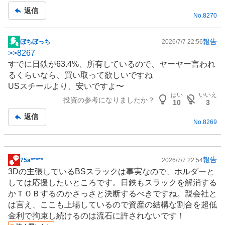
返信
No.
8270
報告
ぼちぼっち
2026/7/7 22:56
掲
>>
8267
示
すでに日鉄が63.4%、所有しているので、ヤーヤー言われ
板
るくらいなら、買い取って欲しいですね
記
USスチールより、安いですよ〜
事
はい
いいえ
投資の参考になりましたか？
10
3
返信
No.
8269
報告
75a*****
2026/7/7 22:54
掲
3Dの主張しているBSスラックは事実なので、ホルダーと
示
しては応援したいところです。日鉄もスラックを解消する
板
かＴＯＢするのかさっさと決断するべきですね。親会社と
記
は言え、ここも上場しているので資産の結構な割合を超低
事
金利で拘束し続けるのは流石に許されないです！