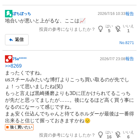
報告
ぼちぼっち
2026/7/16 10:33
掲
地合いが悪いと上がるな、ここは📈
示
はい
いいえ
投資の参考になりましたか？
板
5
1
記
返信
No.
8271
事
報告
75a*****
2026/7/7 23:08
掲
>>
8269
示
まったくですね。
板
usスチールみたいな博打よりこっち買い取るのが先でし
記
ょ！って思いましたね(笑)
事
もっと言えば黒崎播磨よりも3Dに圧かけられてるこっち
が先だと思ってましたが……。後になるほど高く買う事に
なるのになーって感じですね。
まぁ安く仕込んでちゃんと待てるホルダーが最後は一番得
出来ると信じて握っておきますかね🫡
強く買いたい
はい
いいえ
投資の参考になりましたか？
16
6