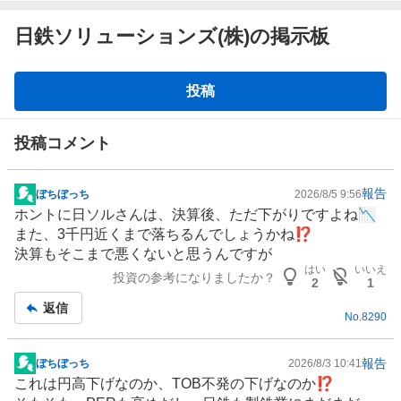
日鉄ソリューションズ(株)の掲示板
掲
投稿
示
板
投稿コメント
報告
ぼちぼっち
2026/8/5 9:56
掲
ホントに日ソルさんは、決算後、ただ下がりですよね📉
示
また、3千円近くまで落ちるんでしょうかね⁉️
板
決算もそこまで悪くないと思うんですが
記
はい
いいえ
投資の参考になりましたか？
事
2
1
返信
No.
8290
報告
ぼちぼっち
2026/8/3 10:41
掲
これは円高下げなのか、TOB不発の下げなのか⁉️
示