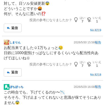
示
対して、日ソル安値更新😨
板
どういうことですか🤬
記
何が、そんなに悪いの⁉️
事
はい
いいえ
投資の参考になりましたか？
7
1
返信
No.
8219
報告
しまりん
2026/5/30 15:58
掲
お配当来てました☺️1万ちょっと😥
示
日鉄に1000億預けっぱなしにするくらいなら配当性向あ
板
げてほしいね☺️
記
はい
いいえ
投資の参考になりましたか？
事
7
1
返信
No.
8218
報告
ぼちぼっち
2026/5/29 16:08
掲
この時合でも、下げてくるのか〜📉
示
そろそろ、下げ止まってくれないと意識が保てそうにあり
板
ません😨
記