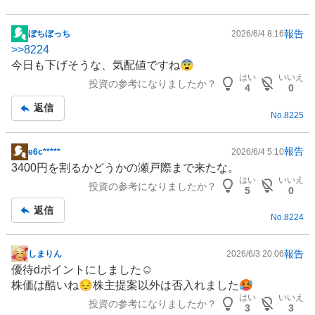
報告
ぼちぼっち
2026/6/4 8:16
掲
>>
8224
示
今日も下げそうな、気配値ですね😨
板
はい
いいえ
投資の参考になりましたか？
記
4
0
事
返信
No.
8225
報告
e6c*****
2026/6/4 5:10
掲
3400円を割るかどうかの瀬戸際まで来たな。
示
はい
いいえ
投資の参考になりましたか？
板
5
0
記
返信
No.
8224
事
報告
しまりん
2026/6/3 20:06
掲
優待dポイントにしました☺️
示
株価は酷いね😔株主提案以外は否入れました🥵
板
はい
いいえ
投資の参考になりましたか？
記
3
3