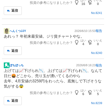
はい
いいえ
投資の参考になりましたか？
事
16
0
返信
No.
8241
報告
へんくつJJY
2026/6/10 15:53
掲
あれっ？ 年初来最安値。ジリ貧チャートやな。
示
はい
いいえ
投資の参考になりましたか？
板
4
0
記
返信
No.
8240
事
報告
ぼちぼっち
2026/6/9 16:23
掲
上げては📈下げられ📉、上げては📈下げられ📉、なんて
示
日だ🤬どこから、売り玉が湧いてくるのやら
板
去年、4月安値の3259円をわったら、底無しで下げそうな
記
気がする😨
事
はい
いいえ
投資の参考になりましたか？
6
5
返信
No.
8239