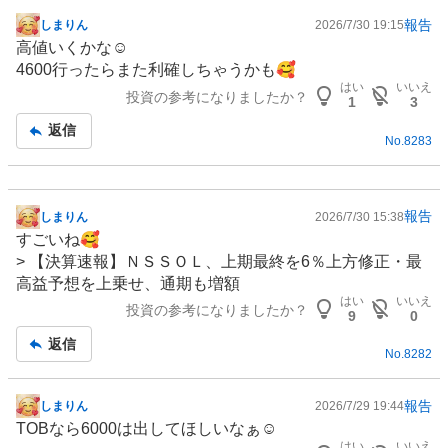
報告
しまりん
2026/7/30 19:15
掲
高値いくかな☺️
示
4600行ったらまた利確しちゃうかも🥰
板
はい
いいえ
投資の参考になりましたか？
記
1
3
事
返信
No.
8283
報告
しまりん
2026/7/30 15:38
掲
すごいね🥰
示
> 【決算速報】ＮＳＳＯＬ、上期最終を6％上方修正・最
板
高益予想を上乗せ、通期も増額
記
はい
いいえ
投資の参考になりましたか？
事
9
0
返信
No.
8282
報告
しまりん
2026/7/29 19:44
掲
TOBなら6000は出してほしいなぁ☺️
示
はい
いいえ