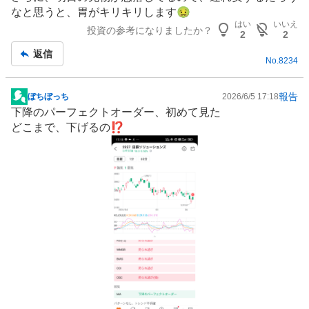
板
なと思うと、胃がキリキリします🤢
記
はい
いいえ
投資の参考になりましたか？
事
2
2
返信
No.
8234
報告
ぼちぼっち
2026/6/5 17:18
掲
下降のパーフェクトオーダー、初めて見た
示
どこまで、下げるの⁉️
板
記
事