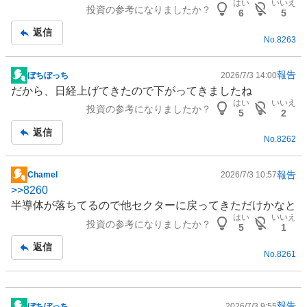
はい
いいえ
投資の参考になりましたか？
板
6
5
記
返信
No.
8263
事
報告
ぼちぼっち
2026/7/3 14:00
掲
だから、日経上げてきたので下がってきましたね
示
はい
いいえ
投資の参考になりましたか？
板
5
2
記
返信
No.
8262
事
報告
Chamel
2026/7/3 10:57
掲
>>
8260
示
半導体
が落ちてるので他セクターに戻ってきただけかなと
板
はい
いいえ
投資の参考になりましたか？
記
5
1
事
返信
No.
8261
報告
ぼちぼっち
2026/7/3 9:55