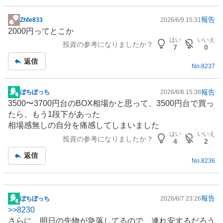
報告
Zhfe833
2026/6/9 15:31
掲
2000円ってとこか
示
はい
いいえ
投資の参考になりましたか？
板
7
0
記
返信
No.
8237
事
報告
ぼちぼっち
2026/6/8 15:38
掲
3500〜3700円台のBOX相場かと思って、3500円台で買っ
示
たら、もう1段下があった
板
相場感無しの自分を痛感してしまいました
記
はい
いいえ
投資の参考になりましたか？
事
4
2
返信
No.
8236
報告
ぼちぼっち
2026/6/7 23:26
掲
>>
8230
示
さらに、明日の先物が急落してるので、連れ安するだろう