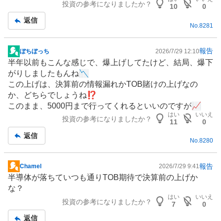
投資の参考になりましたか？
板
10
0
記
返信
No.
8281
事
報告
ぼちぼっち
2026/7/29 12:10
掲
半年以前もこんな感じで、爆上げしてたけど、結局、爆下
示
がりしましたもんね📉
板
この上げは、決算前の情報漏れかTOB賭けの上げなの
記
か、どちらでしょうね⁉️
事
このまま、5000円まで行ってくれるといいのですが📈
はい
いいえ
投資の参考になりましたか？
11
0
返信
No.
8280
報告
Chamel
2026/7/29 9:41
掲
半導体
が落ちていつも通りTOB期待で決算前の上げか
示
な？
板
はい
いいえ
投資の参考になりましたか？
記
7
0
事
返信