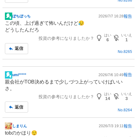
No.
8266
事
報告
ぼちぼっち
2026/7/7 16:28
掲
この頃、上げ過ぎて怖いんだけど😥
示
どうしたんだろ
板
はい
いいえ
投資の参考になりましたか？
記
6
1
事
返信
No.
8265
報告
umi*****
2026/7/6 10:49
掲
親会社がTOB決めるまで少しづつ上がっていけばいい
示
さ。
板
はい
いいえ
投資の参考になりましたか？
記
14
3
事
返信
No.
8264
報告
しまりん
2026/7/3 19:11
掲
tobのかほり😌
示