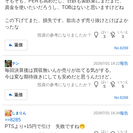
そもそも、PERも高めだし、日鉄も製鉄業にまだまだ、
板
資金を使いたいだろうし、TOBはないと思いますけどね
記
事
この下げてまた、損失です。欲出さず売り抜けとけばよか
ったな
はい
いいえ
投資の参考になりましたか？
3
3
返信
No.
8289
報告
テン
2026/7/31 19:22
掲
毎回決算後は買収無いんか売りが出てる気がする。
示
今は変な期待抜きにしても安めだと思うんだけど。
板
はい
いいえ
投資の参考になりましたか？
記
5
5
事
返信
No.
8288
報告
しまりん
2026/7/31 18:34
掲
>>
8285
示
PTSより+15円で引け 失敗ですね🤭
板
はい
いいえ