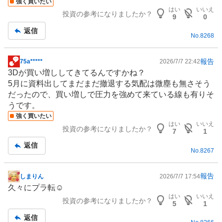
強く買いたい
はい
いいえ
投資の参考になりましたか？
9
0
返信
No.
8268
報告
75a*****
2026/7/7 22:42
掲
3Dが買い増ししてきてるんですかね？
示
5月に資料出してまだまだ撤退する気配は微塵も無さそう
板
だったので、買い増しで圧力を強めて来ている線も有りそ
記
うです。
事
強く買いたい
はい
いいえ
投資の参考になりましたか？
7
1
返信
No.
8267
報告
しまりん
2026/7/7 17:54
掲
久々にプラ転☺️
示
はい
いいえ
投資の参考になりましたか？
板
5
1
記
返信