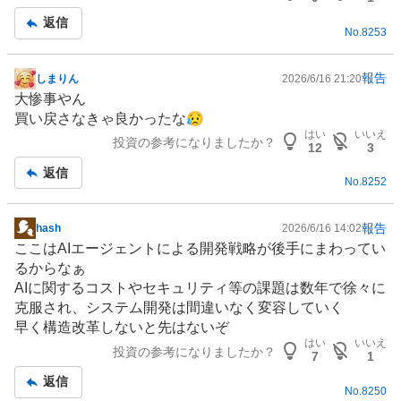
事
返信
No.
8253
報告
しまりん
2026/6/16 21:20
掲
大惨事やん
示
買い戻さなきゃ良かったな😥
板
はい
いいえ
投資の参考になりましたか？
記
12
3
事
返信
No.
8252
報告
hash
2026/6/16 14:02
掲
ここは
AIエージェント
による開発戦略が後手にまわってい
示
るからなぁ
板
AIに関するコストやセキュリティ等の課題は数年で徐々に
記
克服され、システム開発は間違いなく変容していく
事
早く構造改革しないと先はないぞ
はい
いいえ
投資の参考になりましたか？
7
1
返信
No.
8250