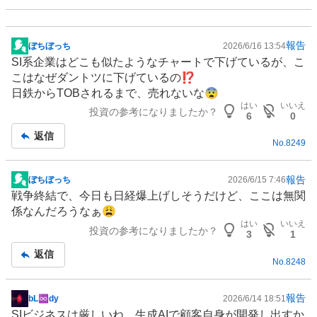
報告
ぼちぼっち
2026/6/16 13:54
掲
SI系企業はどこも似たようなチャートで下げているが、こ
示
こはなぜダントツに下げているの⁉️
板
日鉄からTOBされるまで、売れないな😨
記
はい
いいえ
投資の参考になりましたか？
事
6
0
返信
No.
8249
報告
ぼちぼっち
2026/6/15 7:46
掲
戦争終結で、今日も日経爆上げしそうだけど、ここは無関
示
係なんだろうなぁ😩
板
はい
いいえ
投資の参考になりましたか？
記
3
1
事
返信
No.
8248
報告
bL♾️dy
2026/6/14 18:51
掲
SIビジネスは厳しいね。
生成AI
で顧客自身が開発し出すか