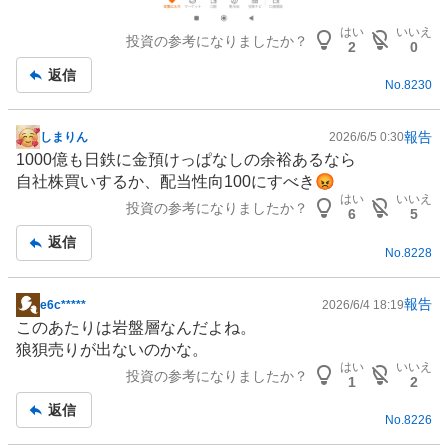
はい
いいえ
投資の参考になりましたか？
2
0
返信
No.
8230
報告
しまりん
2026/6/5 0:30
掲
1000億も日鉄に金預けっぱなしの余裕あるなら
示
自社株買いするか、配当性向100にすべき😡
板
はい
いいえ
投資の参考になりましたか？
記
6
5
事
返信
No.
8228
報告
e6c*****
2026/6/4 18:19
掲
このあたりは岩盤層なんだよね。
示
狼狽売りが出ないのかな。
板
はい
いいえ
投資の参考になりましたか？
記
1
2
事
返信
No.
8226