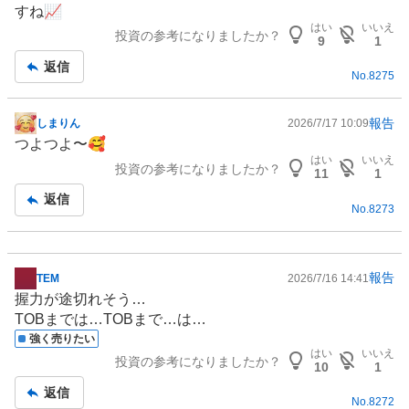
すね📈
記
はい
いいえ
投資の参考になりましたか？
事
9
1
返信
No.
8275
報告
しまりん
2026/7/17 10:09
掲
つよつよ〜🥰
示
はい
いいえ
投資の参考になりましたか？
板
11
1
記
返信
No.
8273
事
報告
TEM
2026/7/16 14:41
掲
握力が途切れそう…
示
TOBまでは…TOBまで…は…
板
強く売りたい
記
はい
いいえ
投資の参考になりましたか？
事
10
1
返信
No.
8272