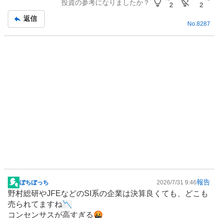
投資の参考になりましたか？
記
2
2
事
返信
No.
8287
報告
ぼちぼっち
2026/7/31 9:46
掲
野村総研やJFEなどのSI系の企業は決算良くても、どこも
示
売られてますね📉
板
コンセンサスが高すぎる🤬