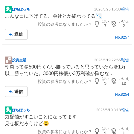
報告
ぼちぼっち
2026/6/25 16:08
掲
こんな日に下げてる、会社とか終わってる📉
示
はい
いいえ
投資の参考になりましたか？
板
7
2
記
返信
No.
8257
事
報告
投資生活
2026/6/19 22:55
掲
朝買って＠500円くらい勝っていると思っていたら＠1万
示
以上勝っていた。3000円株優か3万利確か悩むな…
板
はい
いいえ
投資の参考になりましたか？
記
5
12
事
返信
No.
8254
報告
ぼちぼっち
2026/6/19 8:18
掲
気配値がすごいことになってます
示
見せ板だろうけど😩
板
はい
いいえ
投資の参考になりましたか？
記
9
1