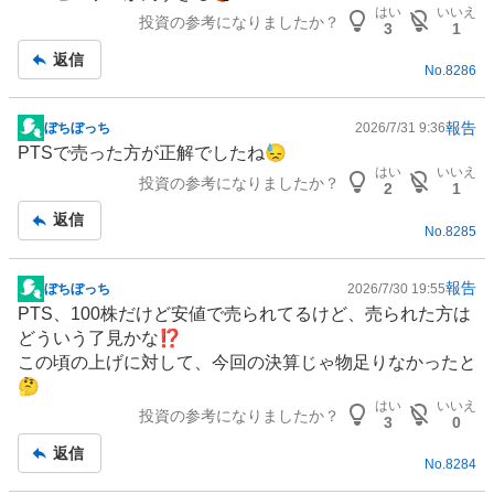
記
はい
いいえ
投資の参考になりましたか？
事
3
1
返信
No.
8286
報告
ぼちぼっち
2026/7/31 9:36
掲
PTSで売った方が正解でしたね😓
示
はい
いいえ
投資の参考になりましたか？
板
2
1
記
返信
No.
8285
事
報告
ぼちぼっち
2026/7/30 19:55
掲
PTS、100株だけど安値で売られてるけど、売られた方は
示
どういう了見かな⁉️
板
この頃の上げに対して、今回の決算じゃ物足りなかったと
記
🤔
事
はい
いいえ
投資の参考になりましたか？
3
0
返信
No.
8284