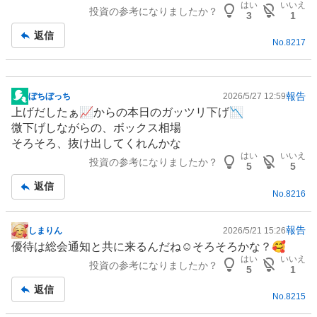
はい
いいえ
投資の参考になりましたか？
事
3
1
返信
No.
8217
報告
ぼちぼっち
2026/5/27 12:59
掲
上げだしたぁ📈からの本日のガッツリ下げ📉
示
微下げしながらの、ボックス相場
板
そろそろ、抜け出してくれんかな
記
はい
いいえ
投資の参考になりましたか？
事
5
5
返信
No.
8216
報告
しまりん
2026/5/21 15:26
掲
優待は総会通知と共に来るんだね☺️そろそろかな？🥰
示
はい
いいえ
投資の参考になりましたか？
板
5
1
記
返信
No.
8215
事