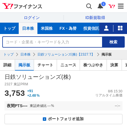
i
ログイン
ID新規取得
主
トップ
日本株
米国株
FX・為替
投資信託
ニュース
な
サ
銘
検索
ー
柄
ビ
を
トップ
日本株
日鉄ソリューションズ(株)【2327.T】
掲示板
ス
検
索
詳細
掲示板
チャート
ニュース
株つぶやき
決算
日鉄ソリューションズ(株)
2327
東証PRM
3,753
+91
8/6 15:30
リアルタイム株価
+2.48
%
---
夜間PTS
東証終値比
---
%
--:--
ポートフォリオ追加