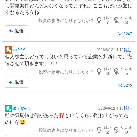
示
ら開発案件どんどんなくなってますね。ここもだいぶ厳し
板
くなるだろうね
記
はい
いいえ
投資の参考になりましたか？
事
7
3
返信
No.
8247
報告
fca*****
2026/6/12 14:42
掲
個人株主はどうでも良いと思っている企業と判断して、撤
示
退させて頂きます。！！
板
はい
いいえ
投資の参考になりましたか？
記
8
5
事
返信
No.
8245
報告
ぼちぼっち
2026/6/12 9:45
掲
朝の気配値は何があった⁉️というくらい跳ね上がってた
示
のにな😩
板
はい
いいえ
投資の参考になりましたか？
記
2
0