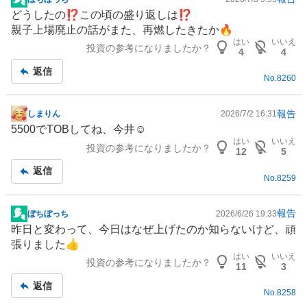
掲
どうしたの⁉️この頃の盛り返しは⁉️
示
親子上場
廃止の話がまた、再燃したきたか🔥
板
はい
いいえ
投資の参考になりましたか？
記
4
4
事
返信
No.
8260
報告
しまりん
2026/7/2 16:31
掲
5500でTOBしてね、今井☺️
示
はい
いいえ
投資の参考になりましたか？
板
12
5
記
返信
No.
8259
事
報告
ぼちぼっち
2026/6/26 19:33
掲
昨日と変わって、今日はなぜ上げたのか知らないけど、頑
示
張りました👍
板
はい
いいえ
投資の参考になりましたか？
記
11
3
事
返信
No.
8258