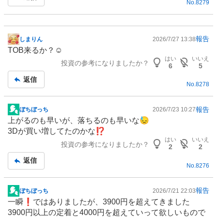
No.
8279
報告
しまりん
2026/7/27 13:38
掲
TOB来るか？☺️
示
はい
いいえ
投資の参考になりましたか？
板
6
5
記
返信
No.
8278
事
報告
ぼちぼっち
2026/7/23 10:27
掲
上がるのも早いが、落ちるのも早いな😓
示
3Dが買い増してたのかな⁉️
板
はい
いいえ
投資の参考になりましたか？
記
2
2
事
返信
No.
8276
報告
ぼちぼっち
2026/7/21 22:03
掲
一瞬❗️ではありましたが、3900円を超えてきました
示
3900円以上の定着と4000円を超えていって欲しいもので
板