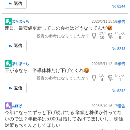
事
返信
No.
8244
報告
ぼちぼっち
2026/6/11 15:58
掲
連日、最安値更新してこの会社はどうなってんだ🤬
示
はい
いいえ
投資の参考になりましたか？
板
10
0
記
返信
No.
8243
事
報告
ぼちぼっち
2026/6/11 12:15
掲
下がるなら、半導体株だけ下げてくれ🤬
示
はい
いいえ
投資の参考になりましたか？
板
4
1
記
返信
No.
8242
事
報告
あほげ
2026/6/10 16:17
掲
今年になってずっと下げ続けてる 業績と株価が伴ってな
示
いのでは？年後半は5,000目指してあげてほしいし、株価
板
対策もちゃんとしてほしい
記