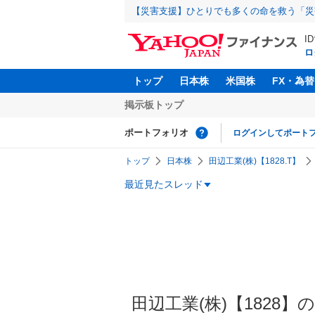
【災害支援】ひとりでも多くの命を救う「災
I
ロ
トップ
日本株
米国株
FX・為替
掲示板トップ
ポートフォリオ
ログインしてポート
トップ
日本株
田辺工業(株)【1828.T】
最近見たスレッド
田辺工業(株)【1828】の掲