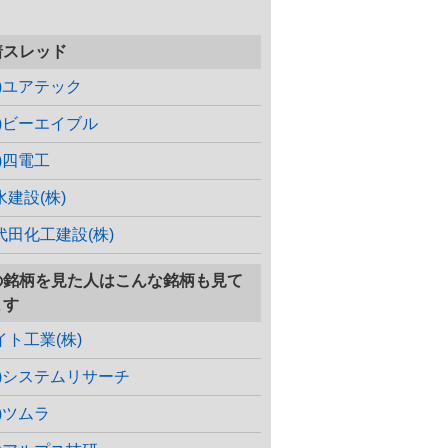
着スレッド
株)ユアテック
株)ビーエイブル
株)四電工
水建設(株)
代田化工建設(株)
の銘柄を見た人はこんな銘柄も見て
ます
イト工業(株)
株)システムリサーチ
株)ツムラ