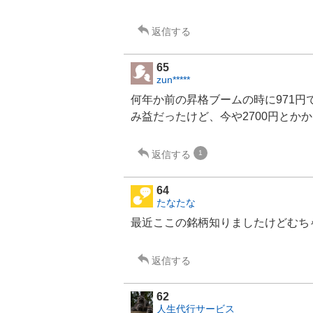
返信する
65
zun*****
何年か前の昇格ブームの時に971
み益だったけど、今や2700円とか
返信する
1
64
たなたな
最近ここの銘柄知りましたけどむち
返信する
62
人生代行サービス