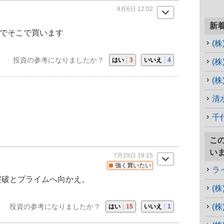
8月6日 12:02
新
のでそこで買います
(
投資の参考になりましたか？
はい
3
いいえ
4
(
(
清
千
こ
い
7月29日 19:15
強く買いたい
ラ
円突破とプライムへ向かえ。
(
投資の参考になりましたか？
(
はい
15
いいえ
1