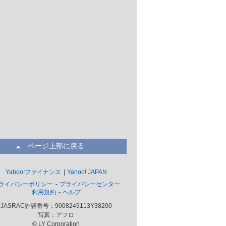
ページ上部に戻る
Yahoo!ファイナンス
Yahoo! JAPAN
ライバシーポリシー
プライバシーセンター
利用規約
ヘルプ
JASRAC許諾番号：9008249113Y38200
写真：アフロ
© LY Corporation