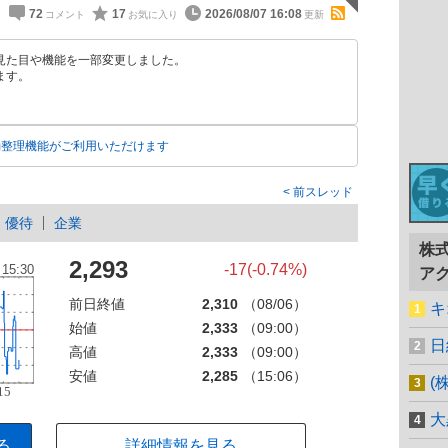
72
17
2026/08/07 16:08
見た目や機能を一部変更しました。
ます。
動整理機能がご利用いただけます
前スレッド
優待
企業
株
2,293
-17(-0.74%)
ア
前日終値
2,310
（08/06）
キ
始値
2,333
（09:00）
日
高値
2,333
（09:00）
安値
2,285
（15:06）
(
大
る
詳細情報を見る