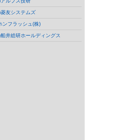
株)アルプス技研
株)菱友システムズ
ホンフラッシュ(株)
株)船井総研ホールディングス