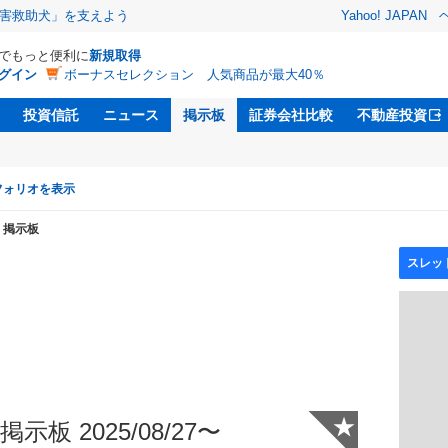
害救助犬」を支えよう
Yahoo! JAPAN
Dでもっと便利に
新規取得
グイン
ボーナスセレクション 人気商品が最大40％
投資信託
ニュース
掲示板
証券会社比較
不動産投資
フォリオを表示
掲示板
★
示板 2025/08/27〜