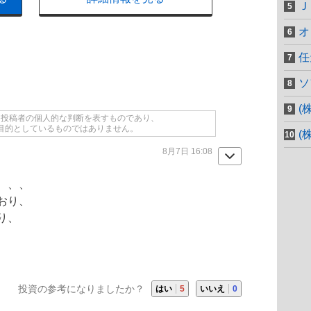
Ｊ
オ
任
ソ
(
て投稿者の個人的な判断を表すものであり、
目的としているものではありません。
(
8月7日 16:08
、、、
おり、
り、
投資の参考になりましたか？
はい
5
いいえ
0