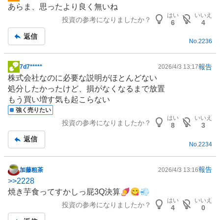
あらま、思ったより良く無いね
示
はい
いいえ
投資の参考になりましたか？
板
6
4
記
返信
No.
2236
事
報告
7d7*****
2026/4/3 13:17
掲
株式会社なのに必要な説明がほとんどない
示
処分したかったけど、損がなくなるまで放置
板
もう買い増す気も起こらない
記
強く売りたい
事
はい
いいえ
投資の参考になりましたか？
8
3
返信
No.
2234
報告
加藤粗茶
2026/4/3 13:16
掲
>>
2228
示
焼き芋食ってすかしっ屁3Q決算🍠😋💨
板
はい
いいえ
投資の参考になりましたか？
記
4
0
事