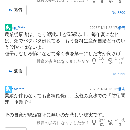
6
5
返信
No.
2200
報告
cp_*****
2025/11/14 22:17
掲
農業従事者は、もう8割以上が65歳以上、毎年夏になれ
示
ば、畑でバタバタ倒れてる。もう食料生産が自給どうのい
板
う段階ではないよ。
記
種子はむしろ
輸出
などで稼ぐ事を第一にした方が良さげ
事
はい
いいえ
投資の参考になりましたか？
7
17
返信
No.
2199
報告
cor*****
2025/11/14 13:13
掲
業績が伴わなくても食糧確保は、広義の意味での「
防衛
関
示
連」企業です。
板
記
その自覚が現経営陣に無いのが悲しい現実です。
事
はい
いいえ
投資の参考になりましたか？
25
3