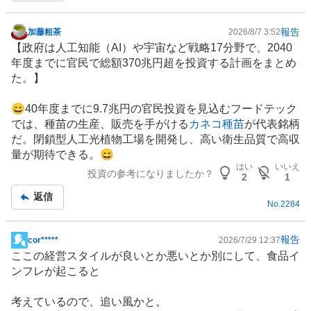
報告
加藤粗茶
2026/8/7 3:52
掲
【政府は
人工知能
（AI）や宇宙など戦略17分野で、2040
示
年度までに官民で総額370兆円超を投資する計画をまとめ
板
た。】
記
事
😄40年度までに9.7兆円の官民投資を見込むフードテック
では、
種苗
の生産、販売を手がける
カネコ種苗
が代表銘柄
だ。閉鎖型人工光
植物工場
を開発し、高い衛生品質で高収
量が期待できる。😄
はい
いいえ
投資の参考になりましたか？
2
1
返信
No.
2284
報告
cor*****
2026/7/29 12:37
掲
ここの経営スタイルが良いとか悪いとか別にして、食品イ
示
ンフレが起こると
板
記
考えているので、追い風かと。
事