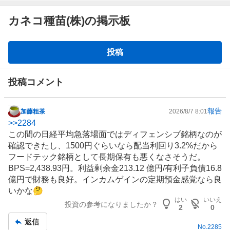
カネコ種苗(株)の掲示板
掲
投稿
示
板
投稿コメント
報告
加藤粗茶
2026/8/7 8:01
掲
>>
2284
示
この間の日経平均急落場面では
ディフェンシブ
銘柄なのが
板
確認できたし、1500円ぐらいなら配当利回り3.2%だから
記
フードテック銘柄として長期保有も悪くなさそうだ。
事
BPS=2,438.93円。利益剰余金213.12 億円/有利子負債16.8
億円で財務も良好。インカムゲインの定期預金感覚なら良
いかな🤔
はい
いいえ
投資の参考になりましたか？
2
0
返信
No.
2285