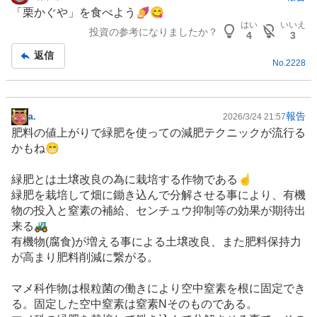
掲
「栗かぐや」を食べよう🍠😋
示
はい
いいえ
投資の参考になりましたか？
板
4
3
記
返信
No.
2228
事
報告
a.
2026/3/24 21:57
掲
肥料
の値上がりで緑肥を使っての減肥テクニックが流行る
示
かもね😁
板
記
緑肥とは土壌改良の為に栽培する作物である☝️
事
緑肥を栽培して畑に鋤き込んで分解させる事により、有機
物の投入と窒素の補給、センチュウ抑制等の効果が期待出
来る🚜
有機物(腐食)が増える事による土壌改良、また肥料保持力
が高まり肥料削減に繋がる。
マメ科作物は根粒菌の働きにより空中窒素を根に固定でき
る。固定した空中窒素は窒素Nそのものである。