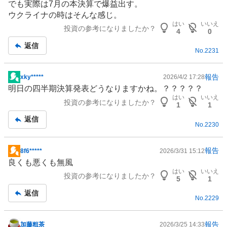
でも実際は7月の本決算で爆益出す。
事
ウクライナの時はそんな感じ。
はい
いいえ
投資の参考になりましたか？
4
0
返信
No.
2231
報告
xky*****
2026/4/2 17:28
掲
明日の四半期決算発表どうなりますかね。？？？？？
示
はい
いいえ
投資の参考になりましたか？
板
1
1
記
返信
No.
2230
事
報告
8f6*****
2026/3/31 15:12
掲
良くも悪くも無風
示
はい
いいえ
投資の参考になりましたか？
板
5
1
記
返信
No.
2229
事
報告
加藤粗茶
2026/3/25 14:33