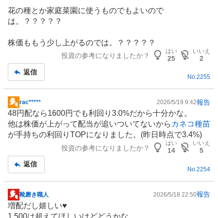
板
花の種とか家庭菜園に使うものでもよいので
記
は。？？？？？
事
株価ももう少し上がるのでは。？？？？？
はい
いいえ
投資の参考になりましたか？
25
2
返信
No.
2255
報告
rac*****
2026/5/19 9:42
掲
48円配なら1600円でも利回り3.0%だから十分かな。
示
他は株価が上がって配当が追いついてないから
カネコ種苗
板
が手持ちの利回りTOPになりました。(昨日時点で3.4%)
記
はい
いいえ
投資の参考になりましたか？
事
14
5
返信
No.
2254
報告
靴磨き職人
2026/5/18 22:50
掲
増配だし嬉しい♥️
示
1,500は超えてほしいけどどうかな