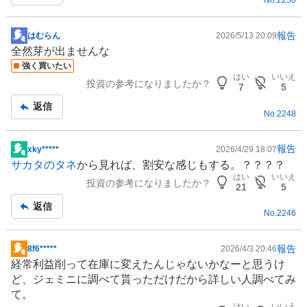
No.
2250
事
報告
はむらん
2026/5/13 20:09
掲
全然芽が出ませんな
示
強く買いたい
板
はい
いいえ
投資の参考になりましたか？
記
7
5
事
返信
No.
2248
報告
xky*****
2026/4/29 18:07
掲
サカタのタネ
から見れば、割安な感じもする。？？？？
示
はい
いいえ
投資の参考になりましたか？
板
21
5
記
返信
No.
2246
事
報告
8f6*****
2026/4/3 20:46
掲
経常利益削って在庫に変えたんじゃないかなーと思うけ
示
ど、ジェミニに調べて貰っただけだから詳しい人調べてみ
板
て。
記
はい
いいえ