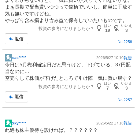
よくわからないけど、一気に買いが入ってくれないかな。
まぁ長期で配当貰いつつって銘柄でいいし、簡単に手放す
気も無いですけどね。
やっぱり含み損より含み益で保有していたいものです。
はい
いいえ
投資の参考になりましたか？
19
3
返信
No.
2258
報告
sac*****
2026/5/27 10:10
掲
今日は5月権利確定日だと思うけど、下げている。37円配
示
当なのに…
板
空売りして株価が下げたところで引け際一気に買い戻す？
記
はい
いいえ
投資の参考になりましたか？
事
7
3
返信
No.
2257
報告
xky*****
2026/5/22 17:16
掲
此処も
株主優待
を設ければ。？？？？？？
示