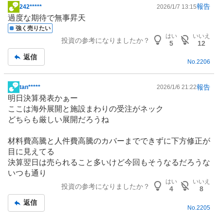
報告
242*****
2026/1/7 13:15
掲
過度な期待で無事昇天
示
強く売りたい
板
はい
いいえ
投資の参考になりましたか？
記
5
12
事
返信
No.
2206
報告
tan*****
2026/1/6 21:22
掲
明日決算発表かぁー
示
ここは海外展開と施設まわりの受注がネック
板
どちらも厳しい展開だろうね
記
事
材料費高騰と人件費高騰のカバーまでできずに下方修正が
目に見えてる
決算翌日は売られること多いけど今回もそうなるだろうな
いつも通り
はい
いいえ
投資の参考になりましたか？
4
8
返信
No.
2205