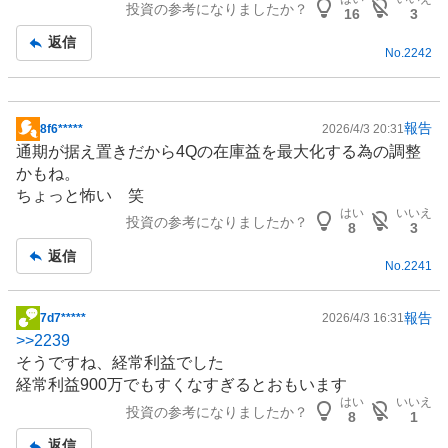
投資の参考になりましたか？
事
16
3
返信
No.
2242
報告
8f6*****
2026/4/3 20:31
掲
通期が据え置きだから4Qの在庫益を最大化する為の調整
示
かもね。
板
ちょっと怖い 笑
記
はい
いいえ
投資の参考になりましたか？
事
8
3
返信
No.
2241
報告
7d7*****
2026/4/3 16:31
掲
>>
2239
示
そうですね、経常利益でした
板
経常利益900万でもすくなすぎるとおもいます
記
はい
いいえ
投資の参考になりましたか？
事
8
1
返信