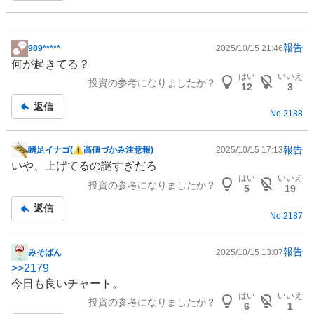
報告
989*****
2025/10/15 21:46
掲
何が起きてる？
示
はい
いいえ
投資の参考になりましたか？
板
12
3
記
返信
No.
2188
事
報告
瞬足イナゴ(⚠高値づかみ注意報)
2025/10/15 17:13
掲
いや、上げてるの謎すぎだろ
示
はい
いいえ
投資の参考になりましたか？
板
5
19
記
返信
No.
2187
事
報告
みそばん
2025/10/15 13:07
掲
>>
2179
示
今日も良いチャート。
板
はい
いいえ
投資の参考になりましたか？
記
6
1