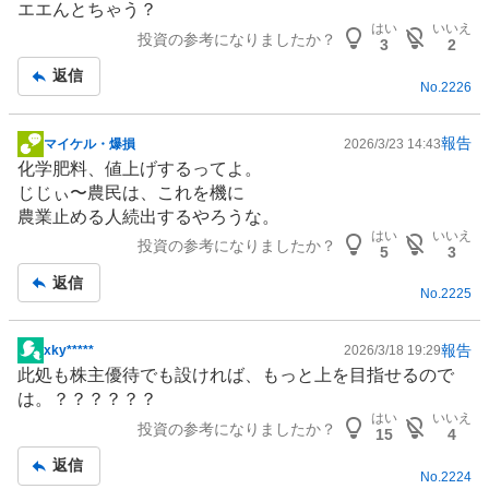
エエんとちゃう？
記
はい
いいえ
投資の参考になりましたか？
事
3
2
返信
No.
2226
報告
マイケル・爆損
2026/3/23 14:43
掲
化学肥料、値上げするってよ。
示
じじぃ〜農民は、これを機に
板
農業
止める人続出するやろうな。
記
はい
いいえ
投資の参考になりましたか？
事
5
3
返信
No.
2225
報告
xky*****
2026/3/18 19:29
掲
此処も
株主優待
でも設ければ、もっと上を目指せるので
示
は。？？？？？？
板
はい
いいえ
投資の参考になりましたか？
記
15
4
事
返信
No.
2224