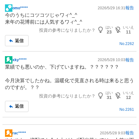
報告
omo*****
2026/5/29 16:31
掲
今のうちにコツコツじゃワィ^_^
示
来年の花博前には人気するワィ^_^
板
はい
いいえ
投資の参考になりましたか？
記
23
11
事
返信
No.
2262
報告
xky*****
2026/5/28 10:03
掲
業績でも悪いのか、下げていますね。？？？？？？
示
板
今月決算でしたかね。温暖化で見直される時は来ると思う
記
のですが。？？
事
はい
いいえ
投資の参考になりましたか？
31
12
返信
No.
2261
報告
rac*****
2026/5/28 9:03
掲