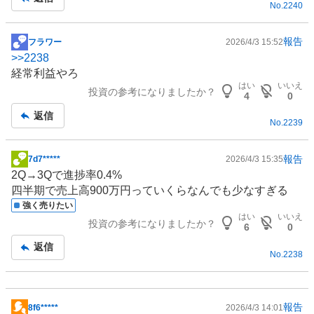
No.
2240
報告
フラワー
2026/4/3 15:52
掲
>>
2238
示
経常利益やろ
板
はい
いいえ
投資の参考になりましたか？
記
4
0
事
返信
No.
2239
報告
7d7*****
2026/4/3 15:35
掲
2Q→3Qで進捗率0.4%
示
四半期で売上高900万円っていくらなんでも少なすぎる
板
強く売りたい
記
はい
いいえ
投資の参考になりましたか？
事
6
0
返信
No.
2238
報告
8f6*****
2026/4/3 14:01
掲