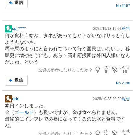
返信
No.
2197
報告
cp_*****
2025/11/13 12:01
掲
何が食料自給ね、タネがあってもヒトがいなけりゃどうし
示
ようもないさ。
板
馬車馬のようにと言われてついて行く国民はいないし、移
記
民更に増やそうにも、あら？高市応援団は外国人嫌いなん
事
だよね、という
はい
いいえ
投資の参考になりましたか？
8
18
返信
No.
2196
報告
ririri
2025/10/23 20:29
掲
本日インしました。
示
金（
ゴールド
）も良いですが、金は食べられません。
板
最終的にインフレで必要になってくるのは水と食料です
記
ね。
事
はい
いいえ
投資の参考になりましたか？