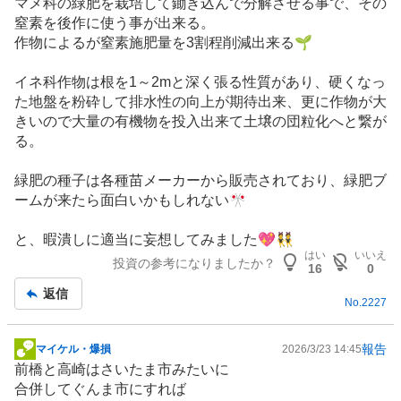
マメ科の緑肥を栽培して鋤き込んで分解させる事で、その
窒素を後作に使う事が出来る。
作物によるが窒素施肥量を3割程削減出来る🌱
イネ科作物は根を1～2mと深く張る性質があり、硬くなっ
た地盤を粉砕して排水性の向上が期待出来、更に作物が大
きいので大量の有機物を投入出来て土壌の団粒化へと繋が
る。
緑肥の種子は各種苗メーカーから販売されており、緑肥ブ
ームが来たら面白いかもしれない🎌
と、暇潰しに適当に妄想してみました💖👯
はい
いいえ
投資の参考になりましたか？
16
0
返信
No.
2227
報告
マイケル・爆損
2026/3/23 14:45
掲
前橋と高崎はさいたま市みたいに
示
合併してぐんま市にすれば
板