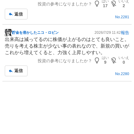
はい
いいえ
投資の参考になりましたか？
17
2
返信
No.
2281
報告
貯金を溶かしたニコ・ロビン
2026/7/29 11:42
掲
出来高は減ってるのに株価が上がるのはとても良いこと。
示
売りを考える株主が少ない事の表れなので、新規の買いが
板
これから増えてくると、力強く上昇しやすい。
記
はい
いいえ
投資の参考になりましたか？
事
9
0
返信
No.
2280