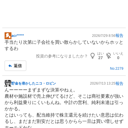
報告
acr*****
2026/7/29 8:56
掲
手当たり次第に子会社を買い散らかしていないからホッと
示
するわ
板
はい
いいえ
投資の参考になりましたか？
記
27
0
事
返信
No.
2279
報告
貯金を溶かしたニコ・ロビン
2026/7/13 13:25
掲
んーーーーまずまずな決算やねぇ。
示
農材や施設材で売上伸びてるけど、そこは商社要素が強い
板
から利益乗りにくいもんね。中計の営利、純利未達は引っ
記
かかる。
事
とはいっても、配当維持で株主還元を続けたい意思は伝わ
るし、まだまだ割安だとは思うからら一旦は買い増しせず
ホールドかな。