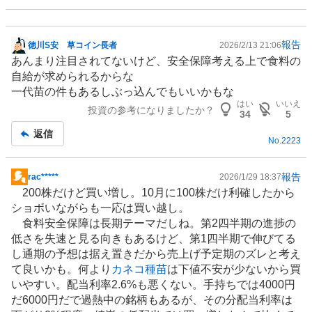
報告
徳川S安 草コイン長者
2026/2/13 21:06
掲
あんまり注目されてないけど、安全保障考える上で食料の
示
自給が求められるからな
板
一代苗の件もあるしぶっ込んでもいいかもな
記
はい
いいえ
投資の参考になりましたか？
事
34
5
返信
No.
2223
報告
rac*****
2026/1/29 18:37
掲
200株だけど買い増し。10月に100株だけ利確したから
示
ショボいながらも一応は買い越し。
板
食料安全保障は長期テーマだしね。第2四半期の進捗の
記
低さを失速と見る向きもあるけど、第1四半期で伸びてる
事
し通期の予想は据え置きだから売上げ予定期のズレと考え
て良いかも。何より
カネコ種苗
は下値不安が少ないから買
いやすい。配当利率2.6%も悪くない。手持ちでは4000円
だ6000円だで過熱中の銘柄もあるが、その分配当利率は