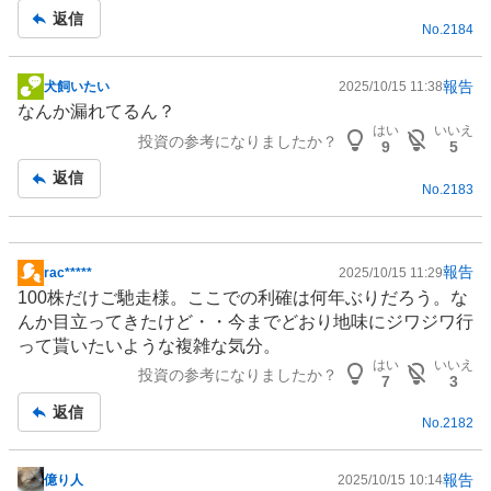
事
返信
No.
2184
報告
犬飼いたい
2025/10/15 11:38
掲
なんか漏れてるん？
示
はい
いいえ
投資の参考になりましたか？
板
9
5
記
返信
No.
2183
事
報告
rac*****
2025/10/15 11:29
掲
100株だけご馳走様。ここでの利確は何年ぶりだろう。な
示
んか目立ってきたけど・・今までどおり地味にジワジワ行
板
って貰いたいような複雑な気分。
記
はい
いいえ
投資の参考になりましたか？
事
7
3
返信
No.
2182
報告
億り人
2025/10/15 10:14
掲