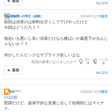
返信
No.
2233
報告
現物買いの帝王（自称）
2026/4/3 12:09
掲
前回は決算のは材料出尽くしで下げやったけど
示
今回はどうだろう？
板
記
地合いも悪いし良い決算だけなら横ばいか最悪下がるんじ
事
ゃないか？？
何かしたらピックなサプライズ欲しいよな
はい
いいえ
投資の参考になりましたか？
4
0
返信
No.
2232
報告
8f6*****
2026/4/2 22:25
掲
>>
2230
示
堅調だけど、超保守的な見通し出して短期的にはマイナ
板
ス。
記