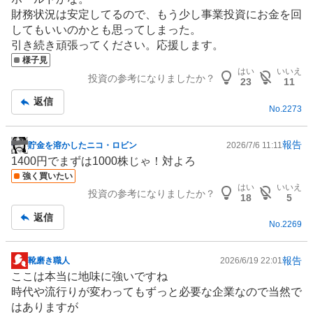
財務状況は安定してるので、もう少し事業投資にお金を回
してもいいのかとも思ってしまった。
引き続き頑張ってください。応援します。
様子見
はい
いいえ
投資の参考になりましたか？
23
11
返信
No.
2273
報告
貯金を溶かしたニコ・ロビン
2026/7/6 11:11
掲
1400円でまずは1000株じゃ！対よろ
示
強く買いたい
板
はい
いいえ
投資の参考になりましたか？
記
18
5
事
返信
No.
2269
報告
靴磨き職人
2026/6/19 22:01
掲
ここは本当に地味に強いですね
示
時代や流行りが変わってもずっと必要な企業なので当然で
板
はありますが