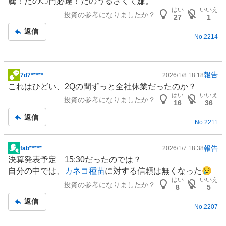
騰！だの◯円必達！だのうるさくて嫌。
記
はい
いいえ
投資の参考になりましたか？
事
27
1
返信
No.
2214
報告
7d7*****
2026/1/8 18:18
掲
これはひどい、2Qの間ずっと全社休業だったのか？
示
はい
いいえ
投資の参考になりましたか？
板
16
36
記
返信
No.
2211
事
報告
fab*****
2026/1/7 18:38
掲
決算発表予定 15:30だったのでは？
示
自分の中では、
カネコ種苗
に対する信頼は無くなった😢
板
はい
いいえ
投資の参考になりましたか？
記
8
5
事
返信
No.
2207