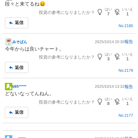
段々と来てるね😄
示
はい
いいえ
投資の参考になりましたか？
板
7
1
記
返信
No.
2180
事
報告
みそばん
2025/10/14 20:30
掲
今年からは良いチャート。
示
はい
いいえ
投資の参考になりましたか？
板
3
1
記
返信
No.
2179
事
報告
b95*****
2025/10/14 13:32
掲
どないなってんねん。
示
はい
いいえ
投資の参考になりましたか？
板
8
1
記
返信
No.
2177
事