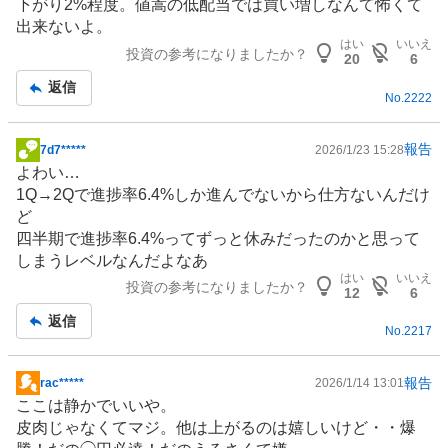
下がり2%程度。値嵩の低配当では買い増しなんて怖くて
出来ないよ。
はい
いいえ
投資の参考になりましたか？
20
6
返信
No.
2222
報告
7d7*****
2026/1/23 15:28
掲
よわい…
示
1Q→2Qで進捗率6.4%しか進んでないから仕方ないんだけ
板
ど
記
四半期で進捗率6.4%ってずっと休みだったのかと思って
事
しまうレベルなんだよなあ
はい
いいえ
投資の参考になりましたか？
12
6
返信
No.
2217
報告
rac*****
2026/1/14 13:01
掲
ここは静かでいいや。
示
皮肉じゃなくてマジ。他は上がるのは嬉しいけど・・爆
板