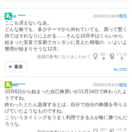
報告
cp_*****
2025/12/3 18:03
掲
ここも冴えないなあ。
示
どんな株でも、多少テーマから外れていても、買って暫く
板
待てばそれなりに上がる……そんな10月半ばくらいから
記
始まった安直で安易でカンタンに見えた相場の、いよいよ
事
整理が始まりそうな12月。
はい
いいえ
投資の参考になりましたか？
9
5
返信
No.
2202
報告
b95*****
2025/11/18 9:23
掲
10月6日から始まった自己株買いが11月14日で終わったよ
示
うですね。
板
終わったとたん急落するとは、自分で自分の株価を吊り上
記
げていたようなものですね。
事
こういうタイミングをうまく利用できる人が株に勝つんだ
ろうな。
はい
いいえ
投資の参考になりましたか？