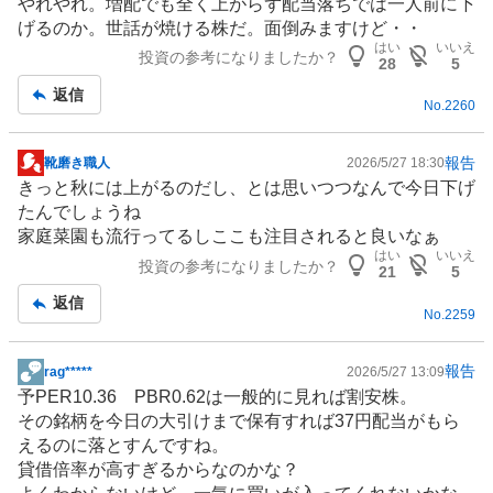
やれやれ。増配でも全く上がらず配当落ちでは一人前に下
示
げるのか。世話が焼ける株だ。面倒みますけど・・
板
はい
いいえ
投資の参考になりましたか？
記
28
5
事
返信
No.
2260
報告
靴磨き職人
2026/5/27 18:30
掲
きっと秋には上がるのだし、とは思いつつなんで今日下げ
示
たんでしょうね
板
家庭菜園も流行ってるしここも注目されると良いなぁ
記
はい
いいえ
投資の参考になりましたか？
事
21
5
返信
No.
2259
報告
rag*****
2026/5/27 13:09
掲
予PER10.36 PBR0.62は一般的に見れば割安株。
示
その銘柄を今日の大引けまで保有すれば37円配当がもら
板
えるのに落とすんですね。
記
貸借倍率が高すぎるからなのかな？
事