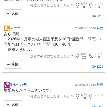
板
はい
いいえ
投資の参考になりましたか？
記
9
3
事
返信
No.
2252
報告
rac*****
2026/5/18 16:52
掲
あら増配。
示
2026年５月期の期末配当予想を10円増配(27→37円) 中
板
間配当11円と合わせ年間配当38→48円。
記
結構大きいね。
事
はい
いいえ
投資の参考になりましたか？
12
3
返信
No.
2251
報告
脳汁ぷしゃ男
2026/5/15 15:58
掲
増配ありがとうございます♪
示
はい
いいえ
投資の参考になりましたか？
板
19
1
記
返信