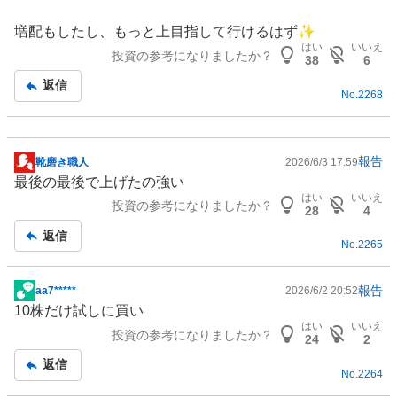
記
事
増配もしたし、もっと上目指して行けるはず✨
はい
いいえ
投資の参考になりましたか？
38
6
返信
No.
2268
報告
靴磨き職人
2026/6/3 17:59
掲
最後の最後で上げたの強い
示
はい
いいえ
投資の参考になりましたか？
板
28
4
記
返信
No.
2265
事
報告
aa7*****
2026/6/2 20:52
掲
10株だけ試しに買い
示
はい
いいえ
投資の参考になりましたか？
板
24
2
記
返信
No.
2264
事