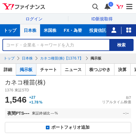
i
ログイン
ID新規取得
主
トップ
日本株
米国株
FX・為替
投資信託
ニュース
な
サ
銘
検索
ー
柄
ビ
を
トップ
日本株
カネコ種苗(株)【1376.T】
掲示板
ス
検
索
詳細
掲示板
チャート
ニュース
株つぶやき
決算
カネコ種苗(株)
1376
東証STD
1,546
+27
8/7
リアルタイム株価
+1.78
%
---
夜間PTS
東証終値比
---
%
--:--
ポートフォリオ追加