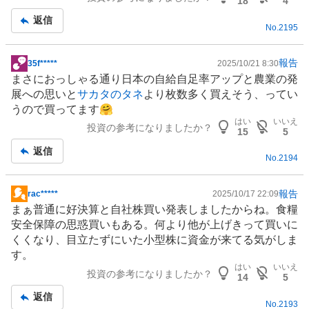
18
4
返信
No.
2195
報告
35f*****
2025/10/21 8:30
掲
まさにおっしゃる通り日本の自給自足率アップと
農業
の発
示
展への思いと
サカタのタネ
より枚数多く買えそう、ってい
板
うので買ってます🤗
記
はい
いいえ
投資の参考になりましたか？
事
15
5
返信
No.
2194
報告
rac*****
2025/10/17 22:09
掲
まぁ普通に好決算と自社株買い発表しましたからね。食糧
示
安全保障の思惑買いもある。何より他が上げきって買いに
板
くくなり、目立たずにいた小型株に資金が来てる気がしま
記
す。
事
はい
いいえ
投資の参考になりましたか？
14
5
返信
No.
2193