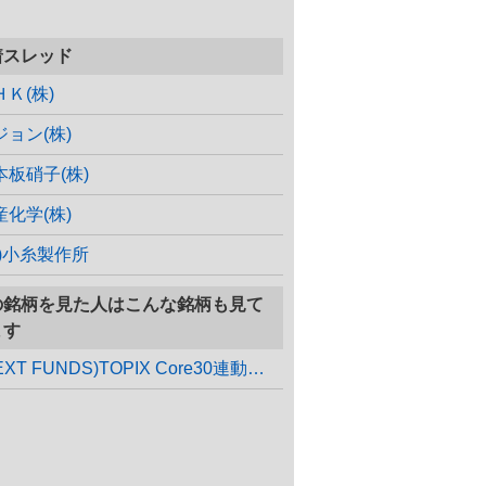
着スレッド
ＨＫ(株)
ジョン(株)
本板硝子(株)
産化学(株)
株)小糸製作所
の銘柄を見た人はこんな銘柄も見て
ます
(NEXT FUNDS)TOPIX Core30連動型上場投信