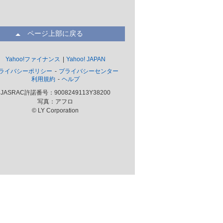
ページ上部に戻る
Yahoo!ファイナンス
Yahoo! JAPAN
ライバシーポリシー
プライバシーセンター
利用規約
ヘルプ
JASRAC許諾番号：9008249113Y38200
写真：アフロ
© LY Corporation