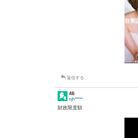
返信する
46
njh*****
財政限度額