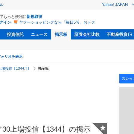
ル
Yahoo! JAPAN
Dでもっと便利に
新規取得
グイン
ヤフーショッピングなら「毎日5％」おトク
投資信託
ニュース
掲示板
証券会社比較
不動産投資
フォリオを表示
上場投信【1344.T】
掲示板
★
ア30上場投信【1344】の掲示