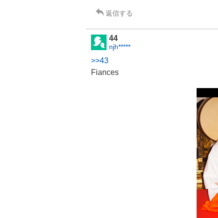
返信する
44
njh*****
>>43
Fiances