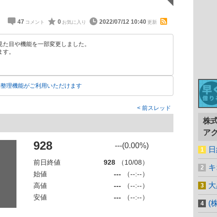
47
0
2022/07/12 10:40
見た目や機能を一部変更しました。
ます。
動整理機能がご利用いただけます
前スレッド
株
ア
928
---(0.00%)
日
前日終値
928
（10/08）
キ
始値
---
（--:--）
大
高値
---
（--:--）
安値
---
（--:--）
(