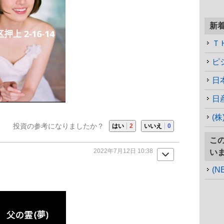
新
Ｔ
ピ
日
日
(
投資の参考になりましたか？
はい
2
いいえ
0
こ
2022年7月12日 10:38
い