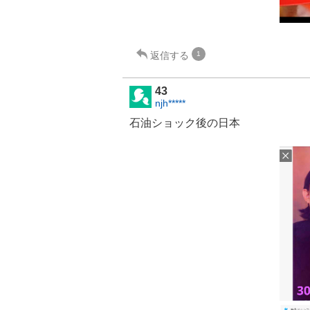
返信する
1
43
njh*****
石油ショック後の日本