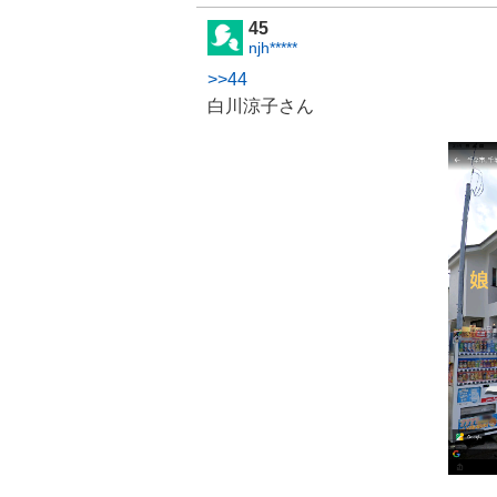
45
njh*****
>>44
白川涼子さん