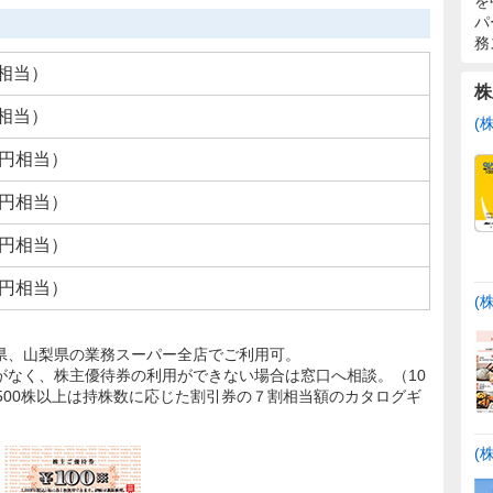
を
パ
務
円相当）
株
円相当）
(
00円相当）
00円相当）
00円相当）
00円相当）
(
県、山梨県の業務スーパー全店でご利用可。
がなく、株主優待券の利用ができない場合は窓口へ相談。（10
、500株以上は持株数に応じた割引券の７割相当額のカタログギ
(