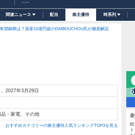
--:--
関連ニュース
配当
株主優待
時系列
の有望銘柄は？資産10億円超のDAIBOUCHOU氏が徹底解説
日、2027年3月29日
用品・家電、その他
企
総
おすすめカテゴリーの株主優待人気ランキングTOP3を見る
ト