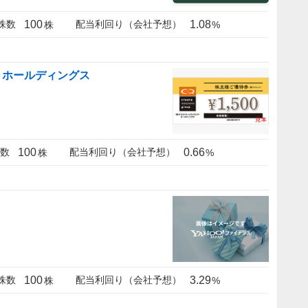
100
1.08
株数
配当利回り（会社予想）
株
%
・ホールディングス
100
0.66
数
配当利回り（会社予想）
株
%
100
3.29
株数
配当利回り（会社予想）
株
%