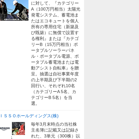
に対して、『カテゴリー
A（100万円相当）太陽光
発電システム、蓄電池ま
たはエコキュートを個人
所有の専用住宅（新築及
び既築）に無償で設置す
る権利』または『カテゴ
リーB（15万円相当）ポ
ータブルソーラーパネ
ル・ポータブル電源、ポ
ータブル蓄電池または電
動アシスト自転車』を贈
呈。抽選は自社事業年度
の上半期及び下半期の2
回行い、それぞれ10名
（カテゴリーA 5名、カ
テゴリーB 5名）を当
選。
ＩＳＳＯホールディングス(株)
毎年3月末時点の当社株
主名簿に記載又は記録さ
れた、3単元（300株）以