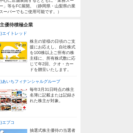
中心に店舗展開するとともに「業務スー
ー」等をFC展開。（静岡県・山梨県の業
スーパーでもご使用可能です。）
主優待積極企業
株)エイトレッド
株主の皆様の日頃のご支
援にお応えし、自社株式
を100株以上ご所有の株
主様に、所有株式数に応
じて年2回、クオ・カー
ドを贈呈いたします。
株)あいちフィナンシャルグループ
毎年3月31日時点の株主
名簿に記載または記録さ
れた株主が対象。
株)エプコ
抽選式株主優待の当選者