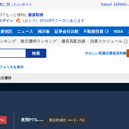
Yahoo! JAPAN
ヘ
実際に買ったレポート
IDでもっと便利に
新規取得
ログイン
［おトク］10％OFFクーポンあります
投資信託
ニュース
掲示板
証券会社比較
不動産投資
NISA
ンキング
株主優待ランキング
優良高配当株
決算スケジュール
検索
やさしい投資
企業発見特集
フォリオを表示
株主優待
---
---
)
夜間PTS
(
---
)
東証終値比
%
%