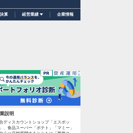
決算
経営業績
企業情報
業説明
合ディスカウントショップ「エスポッ
」、食品スーパー「ポテト」「マミー」