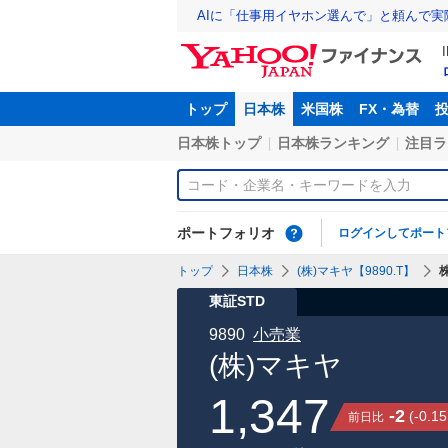
AIに「仕事用イヤホン選んで」と頼んで
トップ
日本株
米国株
FX・為替
日本株トップ
日本株ランキング
注目ラ
ポートフォリオ
ログインしてポート
トップ
日本株
(株)マキヤ【9890.T】
東証STD
9890
小売業
(株)マキヤ
1,347
-2
(
-0.15
前日比