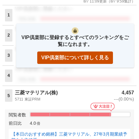
8/7 11:09
更新
（
8/7 9:59
集計）
VIP倶楽部に登録ください
1
閲覧者数
VIP倶楽部に登録ください
2
VIP倶楽部に登録するとすべてのランキングをご
閲覧者数
覧になれます。
VIP倶楽部に登録ください
3
VIP倶楽部について詳しく見る
閲覧者数
VIP倶楽部に登録ください
4
閲覧者数
三菱マテリアル(株)
4,457
5
---
(
0.00
)
5711
東証PRM
%
閲覧者数
前日比
4.0
倍
【本日のおすすめ銘柄】三菱マテリアル、27年3月期業績予