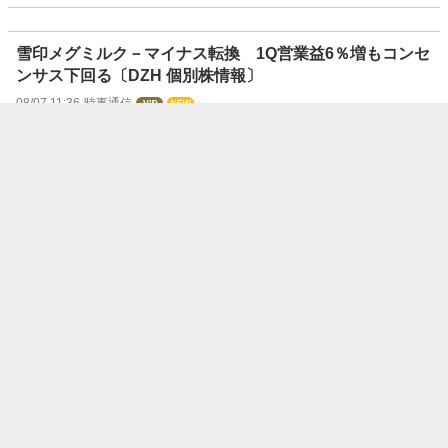
雪印メグミルク－マイナス転換 1Q営業益6％増もコンセ
ンサス下回る〔DZH 個別株情報〕
08/07 11:36
時事通信
【決算速報】Ｆ＆ＬＣ、今期最終を5％上方修正・最高益
予想を上乗せ
08/07 11:33
株探ニュース
【決算速報】セガサミー、4-6月期(1Q)経常は黒字浮上で
着地
08/07 11:33
株探ニュース
【決算速報】ミマキエンジ、4-6月期(1Q)経常は24％増益
で着地
08/07 11:33
株探ニュース
【決算速報】ナイス、4-6月期(1Q)経常は3％増益で着地