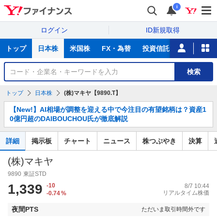
i
ログイン
ID新規取得
主
トップ
日本株
米国株
FX・為替
投資信託
ニュース
な
サ
銘
検索
ー
柄
ビ
を
トップ
日本株
(株)マキヤ【9890.T】
ス
検
お
索
【New!】AI相場が調整を迎える中で今注目の有望銘柄は？資産1
知
0億円超のDAIBOUCHOU氏が徹底解説
ら
せ
詳細
掲示板
チャート
ニュース
株つぶやき
決算
(株)マキヤ
9890
東証STD
1,339
-10
8/7 10:44
リアルタイム株価
-0.74
%
夜間PTS
ただいま取引時間外です