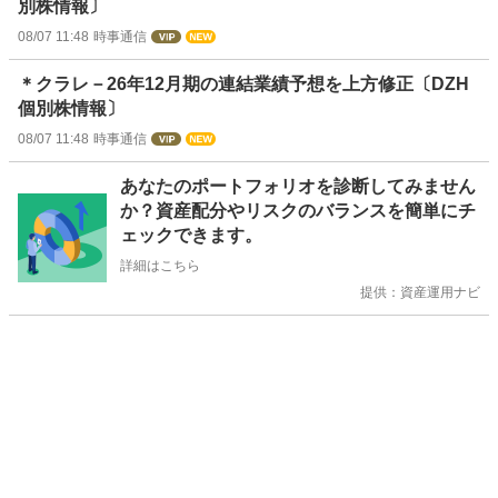
別株情報〕
08/07 11:48
時事通信
＊クラレ－26年12月期の連結業績予想を上方修正〔DZH
個別株情報〕
08/07 11:48
時事通信
お
あなたのポートフォリオを診断してみません
知
か？資産配分やリスクのバランスを簡単にチ
ら
ェックできます。
せ
詳細はこちら
提供：資産運用ナビ