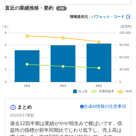
9%減)と減益となりました。一方で、自己資本比率は
直近の業績推移・要約
54.8%に改善し、次期は増収増益を見込んでいます。
また、配当金も増配を予定しており、株主還元の充
情報提供元：
バフェット・コード
実を図っています。
生成AI情報の注意事項
まとめ
2026/5/17
更新
過去12四半期は業績がやや弱含みで横ばいです。収
益性の指標が前年同期比でじわり低下し、売上高は