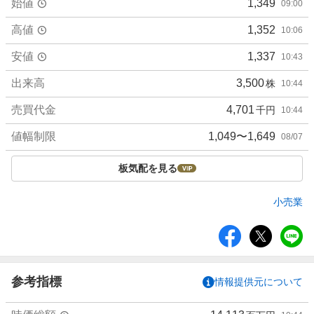
始値
1,349
09:00
高値
1,352
10:06
安値
1,337
10:43
出来高
3,500
株
10:44
売買代金
4,701
千円
10:44
値幅制限
1,049〜1,649
08/07
板気配を見る
小売業
シ
ェ
ア
参考指標
情報提供元について