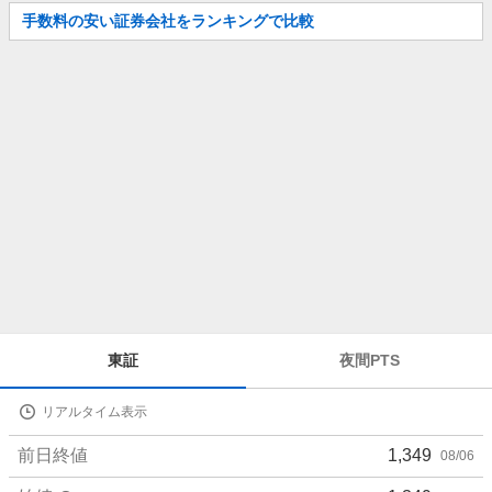
お
手数料の安い証券会社をランキングで比較
知
ら
せ
株
東証
夜間PTS
価
詳
リアルタイム表示
細
値
前日終値
1,349
08/06