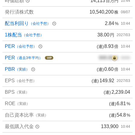
時価総額
14,113
百万円
10:44
発行済株式数
10,540,200
株
08/07
配当利回り
2.84
%
（会社予想）
10:44
1株配当
38.00
円
（会社予想）
2027/03
PER
8.93
(連)
倍
（会社予想）
10:44
PER
000.00
倍
（過去3年平均）
00/00
PBR
0.60
(連)
倍
（実績）
10:44
EPS
149.92
(連)
（会社予想）
2027/03
BPS
2,239.04
(連)
（実績）
ROE
6.81
(連)
%
（実績）
自己資本比率
54.8
(連)
%
（実績）
最低購入代金
133,900
10:44