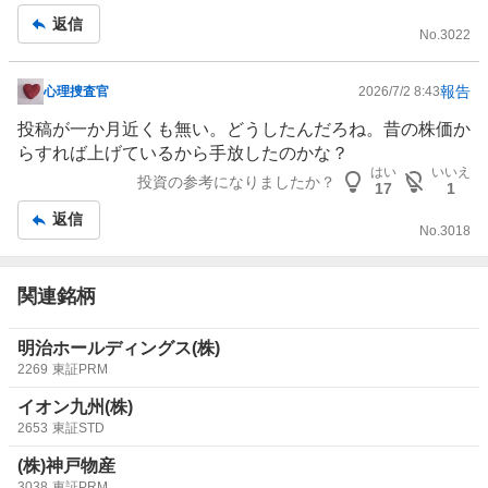
返信
No.
3022
報告
心理捜査官
2026/7/2 8:43
掲
示
投稿が一か月近くも無い。どうしたんだろね。昔の株価か
板
らすれば上げているから手放したのかな？
記
はい
いいえ
投資の参考になりましたか？
17
1
事
返信
No.
3018
関連銘柄
明治ホールディングス(株)
2269
東証PRM
イオン九州(株)
2653
東証STD
(株)神戸物産
3038
東証PRM