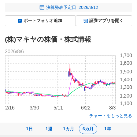
決算発表予定日
2026/8/12
ポートフォリオ追加
証券アプリを開く
(株)マキヤの株価・株式情報
2026/8/6
株
1,700
価
1,600
チ
1,500
ャ
ー
1,400
ト
1,300
1,200
1,100
2/16
3/30
5/11
6/22
8/3
チャートをもっと見る
1日
1週
1カ月
6カ月
1年