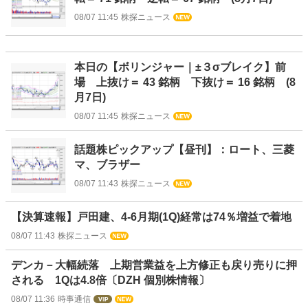
08/07 11:45
株探ニュース
本日の【ボリンジャー｜±３σブレイク】前
場 上抜け＝ 43 銘柄 下抜け＝ 16 銘柄 (8
月7日)
08/07 11:45
株探ニュース
話題株ピックアップ【昼刊】：ロート、三菱
マ、ブラザー
08/07 11:43
株探ニュース
【決算速報】戸田建、4-6月期(1Q)経常は74％増益で着地
08/07 11:43
株探ニュース
デンカ－大幅続落 上期営業益を上方修正も戻り売りに押
される 1Qは4.8倍〔DZH 個別株情報〕
08/07 11:36
時事通信