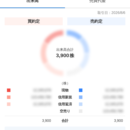
出来高
売買代金
取引日：
2026/8/6
買約定
売約定
出来高合計
3,900
株
（
株
）
買約定
12,345,678
現物
売約定
12,345,678
買約定
123,456,789
信用新規
売約定
123,456,789
買約定
12,345,678
信用返済
売約定
12,345,678
空売り
売約定
123,456,789
3,900
合計
3,900
買約定
売約定