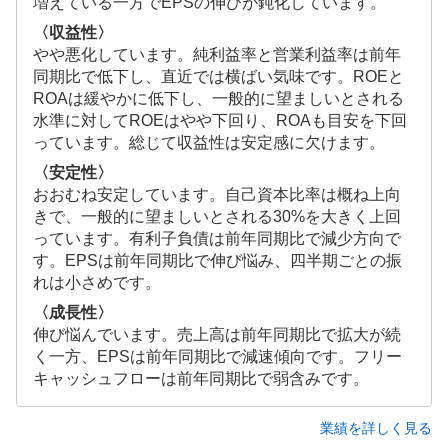
増えている一方でEPSの伸びが鈍化しています。
〈収益性〉
やや悪化しています。純利益率と営業利益率は前年
同期比で低下し、直近では横ばい気味です。ROEと
ROAは緩やかに低下し、一般的に望ましいとされる
水準に対してROEはやや下回り、ROAも目安を下回
っています。総じて収益性は安定感に欠けます。
〈安定性〉
おおむね安定しています。自己資本比率は概ね上向
きで、一般的に望ましいとされる30%を大きく上回
っています。有利子負債は前年同期比で減少方向で
す。EPSは前年同期比で伸び悩み、四半期ごとの振
れは小さめです。
〈成長性〉
伸び悩んでいます。売上高は前年同期比で拡大が続
く一方、EPSは前年同期比で減速傾向です。フリー
キャッシュフローは前年同期比で弱含みです。
業績を詳しく見る