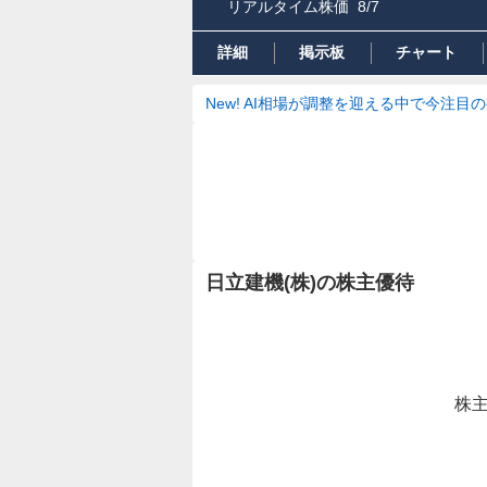
リアルタイム株価
8/7
詳細
掲示板
チャート
New! AI相場が調整を迎える中で今注目
日立建機(株)の株主優待
株