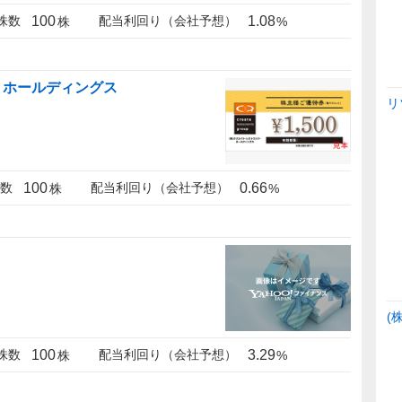
100
1.08
株数
配当利回り（会社予想）
株
%
・ホールディングス
リ
100
0.66
数
配当利回り（会社予想）
株
%
(
100
3.29
株数
配当利回り（会社予想）
株
%