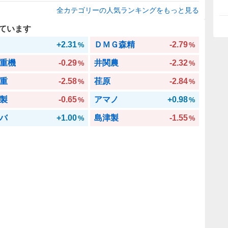
全カテゴリーの人気ランキングをもっと見る
ています
+2.31
ＤＭＧ森精
-2.79
%
%
重機
-0.29
井関農
-2.32
%
%
重
-2.58
荏原
-2.84
%
%
製
-0.65
アマノ
+0.98
%
%
バ
+1.00
島津製
-1.55
%
%