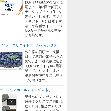
数および継続保有期間に
応じて、年2回の頻度で
デジタルギフト（R）を
進呈いたします。デジタ
ルギフト（R）は電子マ
ネーや各種ポイント、Q
UOカード等多様な交換
が可能です。
株)ソフトクリエイトホールディングス
株主様の日頃のご支援に
対して感謝の気持ちを込
めて、所有株式数に応じ
てQUOカードを年2回贈
呈しております。また、
長期保有優待制度も導入
しております。
ェスタリアホールディングス(株)
奥様へのプレゼントにも
好評！クリスマス時期に
届く1万円相当のオリジ
ナルジュエリーや当社EC