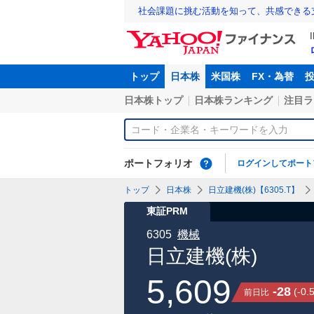
社会課題に挑む活動を知って、共感できる
トップ
日本株
米国株
FX・為替
日本株トップ
日本株ランキング
注目ラ
ポートフォリオ
ログインしてポート
トップ
日本株
日立建機(株)【6305.T】
東証PRM
6305
機械
日立建機(株)
5,609
-28
(
-0.
前日比