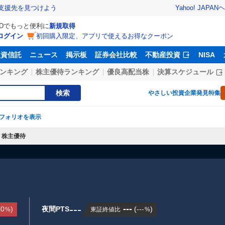
Yahoo! JAPAN
ヘ
支援先を見つけよう
IDでもっと便利に
新規取得
ログイン
初回購入限定、アプリで使えるお得なクーポン
投資信託
ニュース
掲示板
証券会社比較
不動産投資
NISA
ンキング
株主優待ランキング
優良高配当株
決算スケジュール
検索
やさしい投資
企業発見特集
フォリオを表示
株主優待
---
---
50
)
夜間PTS
(
---
)
東証終値比
%
%