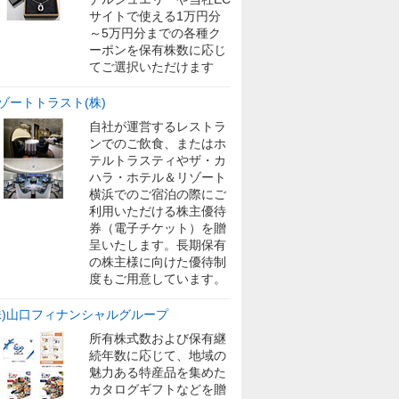
サイトで使える1万円分
～5万円分までの各種ク
ーポンを保有株数に応じ
てご選択いただけます
ゾートトラスト(株)
自社が運営するレストラ
ンでのご飲食、またはホ
テルトラスティやザ・カ
ハラ・ホテル＆リゾート
横浜でのご宿泊の際にご
利用いただける株主優待
券（電子チケット）を贈
呈いたします。長期保有
の株主様に向けた優待制
度もご用意しています。
株)山口フィナンシャルグループ
所有株式数および保有継
続年数に応じて、地域の
魅力ある特産品を集めた
カタログギフトなどを贈