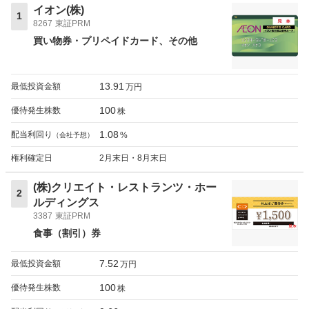
イオン(株)
1
8267
東証PRM
買い物券・プリペイドカード
その他
13.91
最低投資金額
万円
100
優待発生株数
株
1.08
配当利回り
%
（会社予想）
権利確定日
2月末日・8月末日
(株)クリエイト・レストランツ・ホー
2
ルディングス
3387
東証PRM
食事（割引）券
7.52
最低投資金額
万円
100
優待発生株数
株