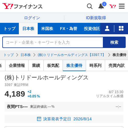
i
ログイン
ID新規取得
主
トップ
日本株
米国株
FX・為替
投資信託
ニュース
な
サ
銘
検索
ー
柄
ビ
を
トップ
日本株
(株)トリドールホールディングス【3397.T】
株主優待
ス
検
索
当
企業情報
業績
板気配
株主優待
時系列
売買内訳
(株)トリドールホールディングス
3397
東証PRM
4,189
+2
8/7 15:30
リアルタイム株価
+0.05
%
---
夜間PTS
東証終値比
---
%
--:--
決算発表予定日
2026/8/14