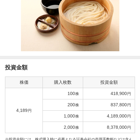
投資金額
株価
購入枚数
投資金額
100
418,900
株
円
200
837,800
株
円
4,189
円
1,000
4,189,000
株
円
2,000
8,378,000
株
円
投資金額には、株式購入時に必要となる証券会社の売買手数料などは含ん