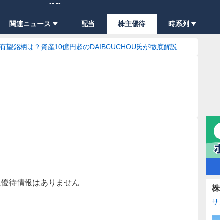
--:--
関連ニュース
配当
株主優待
時系列
の有望銘柄は？資産10億円超のDAIBOUCHOU氏が徹底解説
主優待情報はありません
株
サ