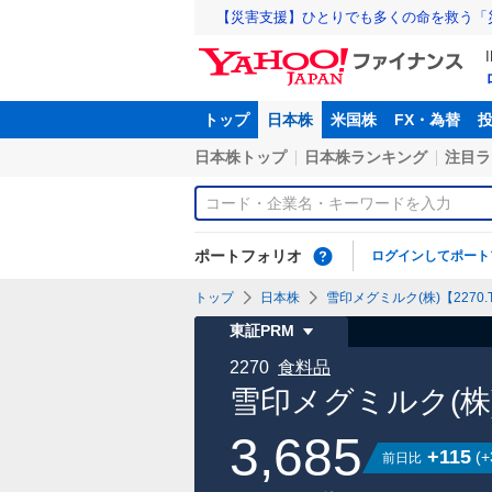
【災害支援】ひとりでも多くの命を救う「
トップ
日本株
米国株
FX・為替
日本株トップ
日本株ランキング
注目ラ
ポートフォリオ
ログインしてポート
トップ
日本株
雪印メグミルク(株)【2270.
東証PRM
2270
食料品
雪印メグミルク(株
3,685
+115
(
+
前日比