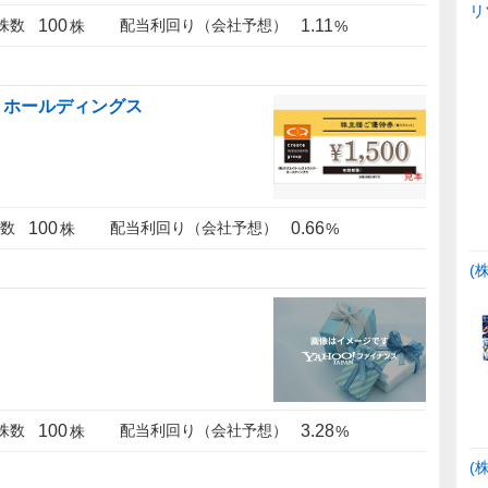
リ
100
1.11
株数
配当利回り（会社予想）
株
%
・ホールディングス
100
0.66
数
配当利回り（会社予想）
株
%
(
100
3.28
株数
配当利回り（会社予想）
株
%
(