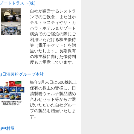
ゾートトラスト(株)
自社が運営するレストラ
ンでのご飲食、またはホ
テルトラスティやザ・カ
ハラ・ホテル＆リゾート
横浜でのご宿泊の際にご
利用いただける株主優待
券（電子チケット）を贈
呈いたします。長期保有
の株主様に向けた優待制
度もご用意しています。
株)日清製粉グループ本社
毎年3月末日に500株以上
保有の株主の皆様に、日
清製粉ウェルナ製品詰め
合わせセット等からご選
択いただいた自社グルー
プの製品を贈呈いたしま
す。
株)中村屋