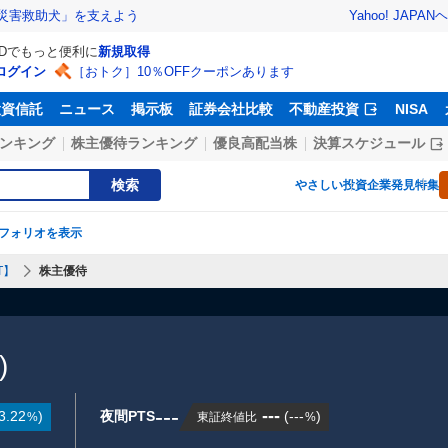
Yahoo! JAPAN
ヘ
災害救助犬」を支えよう
IDでもっと便利に
新規取得
ログイン
［おトク］10％OFFクーポンあります
投資信託
ニュース
掲示板
証券会社比較
不動産投資
NISA
ンキング
株主優待ランキング
優良高配当株
決算スケジュール
検索
やさしい投資
企業発見特集
フォリオを表示
T】
株主優待
)
---
---
3.22
)
夜間PTS
(
---
)
東証終値比
%
%