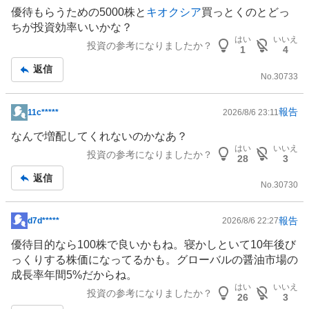
示
優待もらうための5000株と
キオクシア
買っとくのとどっ
板
ちが投資効率いいかな？
記
はい
いいえ
投資の参考になりましたか？
1
4
事
返信
No.
30733
報告
11c*****
2026/8/6 23:11
掲
示
なんで増配してくれないのかなあ？
板
はい
いいえ
投資の参考になりましたか？
28
3
記
返信
事
No.
30730
報告
d7d*****
2026/8/6 22:27
掲
示
優待目的なら100株で良いかもね。寝かしといて10年後び
板
っくりする株価になってるかも。グローバルの醤油市場の
記
成長率年間5%だからね。
事
はい
いいえ
投資の参考になりましたか？
26
3