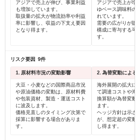
アジアで売上が伸び、事業利益
アジアで売上が増
も増加しています。
ゆベース調味料の
取扱量の拡大が物流効率や利益
れています。
率に影響し、収益の下支え要因
需要の広がりが販
となり得ます。
構成に寄与する可
す。
リスク要因
9
件
1.
原材料市況の変動影響
2.
為替変動による
大豆・小麦などの国際商品市況
海外展開の拡大に
や原油価格の変動は、原材料費
て調達コストや海
や包装資材、製造・運送コスト
換算額が為替変動
に波及します。
ます。
価格見直しのタイミング次第で
ヘッジ方針は示さ
採算に影響する場合がありま
が、想定超の変動
す。
し得ます。