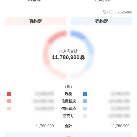
取引日：
2026/8/6
買約定
売約定
出来高合計
11,780,900
株
（
株
）
買約定
12,345,678
現物
売約定
12,345,678
買約定
123,456,789
信用新規
売約定
123,456,789
買約定
12,345,678
信用返済
売約定
12,345,678
空売り
売約定
123,456,789
11,780,900
合計
11,780,900
買約定
売約定