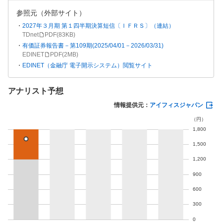
参照元（外部サイト）
2027年３月期 第１四半期決算短信〔ＩＦＲＳ〕（連結）
TDnet
PDF(
83KB
)
有価証券報告書－第109期(2025/04/01－2026/03/31)
EDINET
PDF(
2MB
)
EDINET（金融庁 電子開示システム）閲覧サイト
アナリスト予想
情報提供元：
アイフィスジャパン