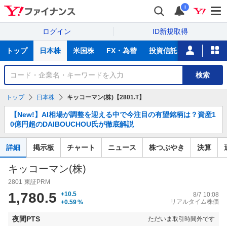
i
ログイン
ID新規取得
主
トップ
日本株
米国株
FX・為替
投資信託
ニュース
な
サ
銘
検索
ー
柄
ビ
を
トップ
日本株
キッコーマン(株)【2801.T】
ス
検
お
索
【New!】AI相場が調整を迎える中で今注目の有望銘柄は？資産1
知
0億円超のDAIBOUCHOU氏が徹底解説
ら
せ
詳細
掲示板
チャート
ニュース
株つぶやき
決算
キッコーマン(株)
2801
東証PRM
1,780.5
+10.5
8/7 10:08
リアルタイム株価
+0.59
%
夜間PTS
ただいま取引時間外です