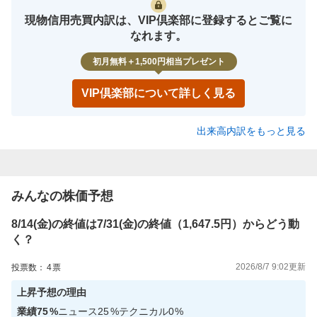
現物信用売買内訳は、VIP倶楽部に登録するとご覧に
なれます。
初月無料＋1,500円相当プレゼント
VIP倶楽部について詳しく見る
出来高内訳をもっと見る
みんなの株価予想
8/14(金)の終値は7/31(金)の終値（1,647.5円）からどう動
く？
2026/8/7 9:02
更新
投票数：
4
票
上昇
予想の理由
業績
75
%
ニュース
25
%
テクニカル
0
%