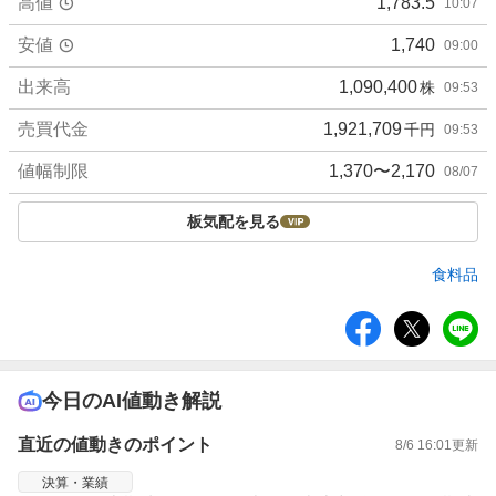
高値
1,783.5
10:07
安値
1,740
09:00
出来高
1,090,400
株
09:53
売買代金
1,921,709
千円
09:53
値幅制限
1,370〜2,170
08/07
板気配を見る
食料品
シ
ェ
ア
今日のAI値動き解説
直近の値動きのポイント
8/6 16:01
更新
決算・業績