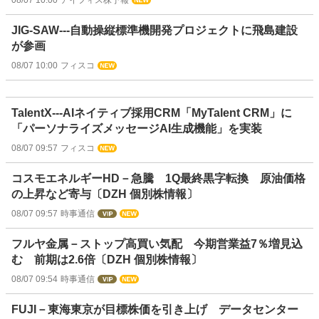
08/07 10:00
アイフィス株予報
JIG-SAW---自動操縦標準機開発プロジェクトに飛島建設
が参画
08/07 10:00
フィスコ
TalentX---AIネイティブ採用CRM「MyTalent CRM」に
「パーソナライズメッセージAI生成機能」を実装
08/07 09:57
フィスコ
コスモエネルギーHD－急騰 1Q最終黒字転換 原油価格
の上昇など寄与〔DZH 個別株情報〕
08/07 09:57
時事通信
フルヤ金属－ストップ高買い気配 今期営業益7％増見込
む 前期は2.6倍〔DZH 個別株情報〕
08/07 09:54
時事通信
FUJI－東海東京が目標株価を引き上げ データセンター