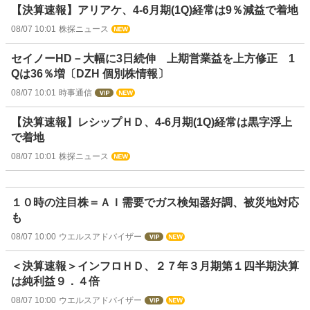
【決算速報】アリアケ、4-6月期(1Q)経常は9％減益で着地
08/07 10:01
株探ニュース
セイノーHD－大幅に3日続伸 上期営業益を上方修正 1
Qは36％増〔DZH 個別株情報〕
08/07 10:01
時事通信
【決算速報】レシップＨＤ、4-6月期(1Q)経常は黒字浮上
で着地
08/07 10:01
株探ニュース
１０時の注目株＝ＡＩ需要でガス検知器好調、被災地対応
も
08/07 10:00
ウエルスアドバイザー
＜決算速報＞インフロＨＤ、２７年３月期第１四半期決算
は純利益９．４倍
08/07 10:00
ウエルスアドバイザー