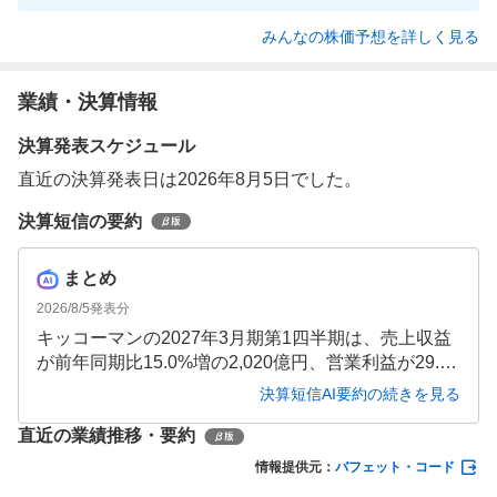
みんなの株価予想を詳しく見る
業績・決算情報
決算発表スケジュール
直近の決算発表日は2026年8月5日でした。
決算短信の要約
まとめ
2026/8/5
発表分
キッコーマンの2027年3月期第1四半期は、売上収益
が前年同期比15.0%増の2,020億円、営業利益が29.
0%増の246億円、親会社帰属四半期利益が24.3%増
決算短信AI要約の続きを見る
の190億円と大幅な増収増益を達成しました。国内・
直近の業績推移・要約
海外の全セグメントが増収増益となり、特に海外食
料品卸売事業が牽引しています。
情報提供元：
バフェット・コード