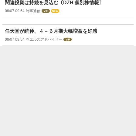
関連投資は持続を見込む〔DZH 個別株情報〕
08/07 09:54
時事通信
任天堂が続伸、４－６月期大幅増益を好感
08/07 09:54
ウエルスアドバイザー
昭栄薬品---1Qは2ケタ増収増益、主力の化学品事業が2ケ
タ増収増益を達成
08/07 09:52
フィスコ
三菱マがストップ高気配、金属価格上昇で大幅上方修正
08/07 09:52
ウエルスアドバイザー
本日の【ストップ高／ストップ安】 寄付
S高＝ 7 銘柄 S安＝ 2 銘柄 (8月7日)
08/07 09:50
株探ニュース