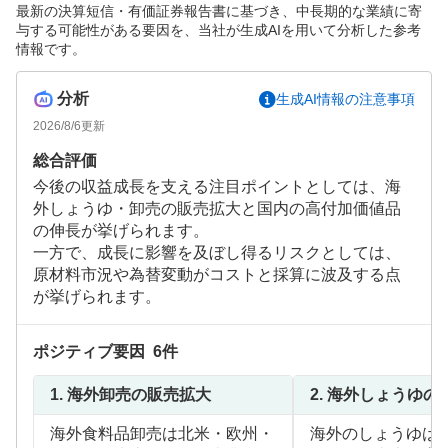
最新の決算短信・有価証券報告書に基づき、中長期的な業績に寄
与する可能性がある要因を、当社が生成AIを用いて分析した参考
情報です。
分析
生成AI情報の注意事項
2026/8/6
更新
総合評価
今後の収益成長を支える注目ポイントとしては、海
外しょうゆ・卸売の販売拡大と国内の高付加価値品
の伸長が挙げられます。
一方で、成長に影響を及ぼし得るリスクとしては、
原材料市況や為替変動がコストと採算に波及する点
が挙げられます。
ポジティブ要因
6
件
1.
海外卸売の販売拡大
2.
海外しょうゆの
海外食料品卸売は北米・欧州・
海外のしょうゆは