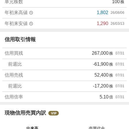
単元株数
100
株
0
%
年初来高値
1,802
26/08/06
、
強
年初来安値
1,290
26/03/13
く
売
信用取引情報
り
た
信用買残
267,000
株
07/31
い
3
前週比
-61,900
株
07/31
0
%
信用売残
52,400
株
07/31
前週比
-17,200
株
07/31
信用倍率
5.10
倍
07/31
現物信用売買内訳
出来高
売買代金