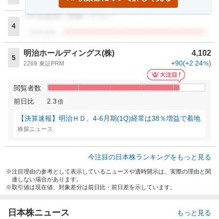
閲覧者数
VIP倶楽部に登録ください
4
閲覧者数
明治ホールディングス(株)
4,102
5
+90
(
+2.24
)
2269
東証PRM
%
閲覧者数
前日比
2.3
倍
【決算速報】明治ＨＤ、4-6月期(1Q)経常は38％増益で着地
株探ニュース
今注目の日本株ランキングをもっと見る
注目理由の参考として表示しているニュースや適時開示は、実際の理由と関
連しない場合があります。
取引値は現在値、対象差分は前日比・前日差を示しています。
日本株ニュース
もっと見る