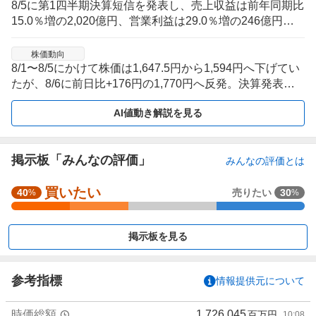
8/5に第1四半期決算短信を発表し、売上収益は前年同期比
15.0％増の2,020億円、営業利益は29.0％増の246億円。
国内外の全セグメントで増収増益となり、8/6の株価は前
日比+11.04％の1,770円まで急伸した。
株価動向
8/1〜8/5にかけて株価は1,647.5円から1,594円へ下げてい
たが、8/6に前日比+176円の1,770円へ反発。決算発表直
後に下落基調から一転し、直近5営業日の値動きは業績材
AI値動き解説を見る
料で方向が切り替わった形となった。
掲示板「みんなの評価」
みんなの評価とは
買いたい
強
40
売りたい
30
%
%
く
買
掲示板を見る
い
た
い
参考指標
情報提供元について
2
0
時価総額
1,726,045
百万円
10:08