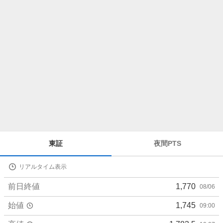
ら
せ
株
東証
夜間PTS
価
詳
リアルタイム表示
細
値
前日終値
1,770
08/06
始値
1,745
09:00