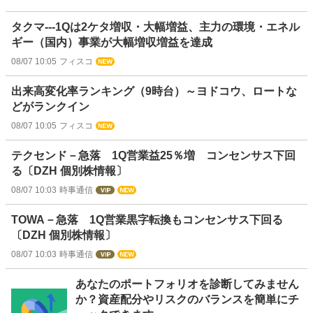
タクマ---1Qは2ケタ増収・大幅増益、主力の環境・エネル
ギー（国内）事業が大幅増収増益を達成
08/07 10:05
フィスコ
出来高変化率ランキング（9時台）～ヨドコウ、ロートな
どがランクイン
08/07 10:05
フィスコ
テクセンド－急落 1Q営業益25％増 コンセンサス下回
る〔DZH 個別株情報〕
08/07 10:03
時事通信
TOWA－急落 1Q営業黒字転換もコンセンサス下回る
〔DZH 個別株情報〕
08/07 10:03
時事通信
お
あなたのポートフォリオを診断してみません
知
か？資産配分やリスクのバランスを簡単にチ
ら