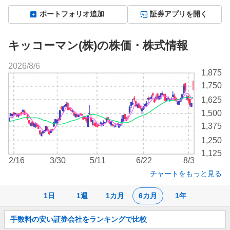
ポートフォリオ追加
証券アプリを開く
キッコーマン(株)の株価・株式情報
2026/8/6
株
1,875
価
1,750
チ
1,625
ャ
ー
1,500
ト
1,375
1,250
1,125
2/16
3/30
5/11
6/22
8/3
チャートをもっと見る
1日
1週
1カ月
6カ月
1年
お
手数料の安い証券会社をランキングで比較
知