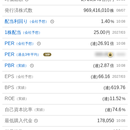
%
、
発行済株式数
969,416,010
株
08/07
買
い
配当利回り
1.40
%
（会社予想）
10:08
た
い
1株配当
25.00
円
（会社予想）
2027/03
2
PER
26.91
(連)
倍
（会社予想）
10:08
0
%
PER
000.00
倍
（過去3年平均）
00/00
、
様
PBR
2.87
(連)
倍
（実績）
10:08
子
EPS
66.16
(連)
見
（会社予想）
2027/03
3
BPS
619.76
(連)
（実績）
0
%
ROE
11.52
(連)
%
（実績）
、
売
自己資本比率
74.6
(連)
%
（実績）
り
最低購入代金
178,050
10:08
た
い