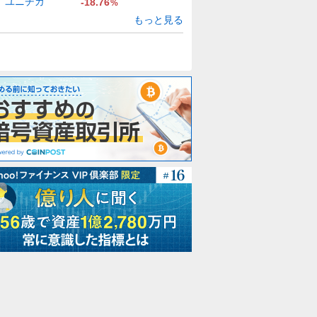
ユニチカ
-18.76
%
もっと見る