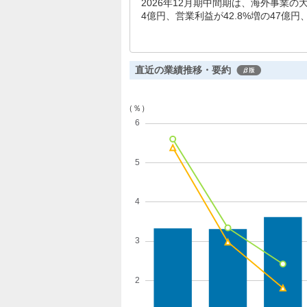
2026年12月期中間期は、海外事業の
4億円、営業利益が42.8%増の47億
一方、乳業事業や栄養菓子事業など国
直近の業績推移・要約