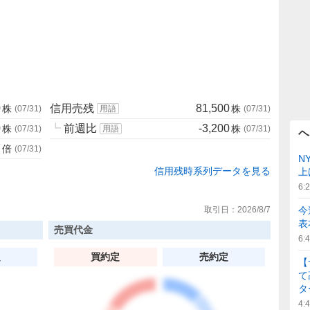
0
信用売残
81,500
株
株
(
07/31
)
用語
(
07/31
)
0
┗
前週比
-3,200
株
株
(
07/31
)
用語
(
07/31
)
ヘ
7
倍
(
07/31
)
N
信用残時系列データを見る
上
6:
取引日：
2026/8/7
今
表
売買代金
6:
定
買約定
売約定
【
て
タ
4: