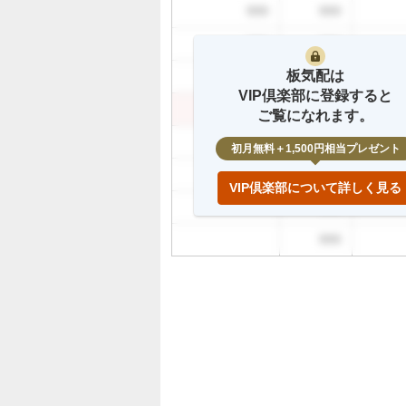
、
999
999
買
999
999
い
た
板気配は
999
999
い
VIP倶楽部に登録すると
4
999
999
ご覧になれます。
0
999
%
初月無料＋1,500円相当プレゼント
、
999
様
VIP倶楽部について詳しく見る
子
999
見
999
2
0
%
、
売
り
た
い
0