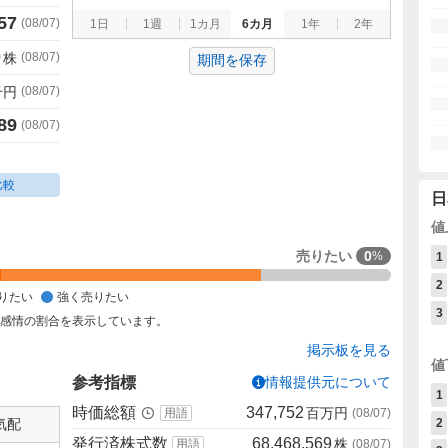
57
(
08/07
)
1日
1週
1カ月
6カ月
1年
2年
0
株
(
08/07
)
期間を保存
千円
(
08/07
)
89
(
08/07
)
比較
日
値
売りたい
0
%
1
2
りたい
強く売りたい
3
た感情の割合を表示しています。
掲示板を見る
値
参考指標
情報提供元について
1
時価総額
347,752
百万円
用語
(
08/07
)
気配
2
発行済株式数
68,468,569
株
用語
(
08/07
)