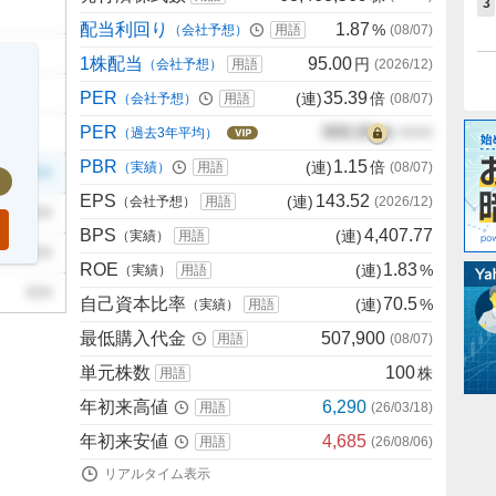
3
配当利回り
1.87
%
（会社予想）
用語
(
08/07
)
1株配当
95.00
円
（会社予想）
用語
(
2026/12
)
PER
35.39
(連)
倍
（会社予想）
用語
(
08/07
)
PER
000.00
倍
（過去3年平均）
00/00
PBR
1.15
(連)
倍
（実績）
用語
(
08/07
)
999
EPS
143.52
(連)
（会社予想）
用語
(
2026/12
)
999
BPS
4,407.77
(連)
（実績）
用語
999
ROE
1.83
(連)
%
（実績）
用語
999
自己資本比率
70.5
(連)
%
（実績）
用語
最低購入代金
507,900
用語
(
08/07
)
単元株数
100
株
用語
年初来高値
6,290
用語
(
26/03/18
)
年初来安値
4,685
用語
(
26/08/06
)
リアルタイム表示