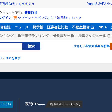
Yahoo! JAPAN
ヘ
災害救助犬」を支えよう
IDでもっと便利に
新規取得
ログイン
ヤフーショッピングなら「毎日5％」おトク
投資信託
ニュース
掲示板
証券会社比較
不動産投資
NISA
ンキング
株主優待ランキング
優良高配当株
決算スケジュール
検索
やさしい投資
企業発見特集
フォリオを表示
---
---
3.89
)
夜間PTS
(
---
)
東証終値比
%
%