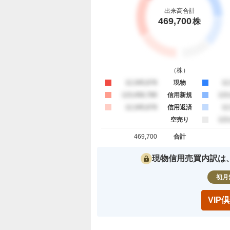
出来高合計
469,700
株
（
株
）
買約定
12,345,678
現物
売
12
買約定
123,456,789
信用新規
売
123
買約定
12,345,678
信用返済
売
12
空売り
売
123
469,700
合計
買約定 合計
売約定 合
現物信用売買内訳は
初月
VI