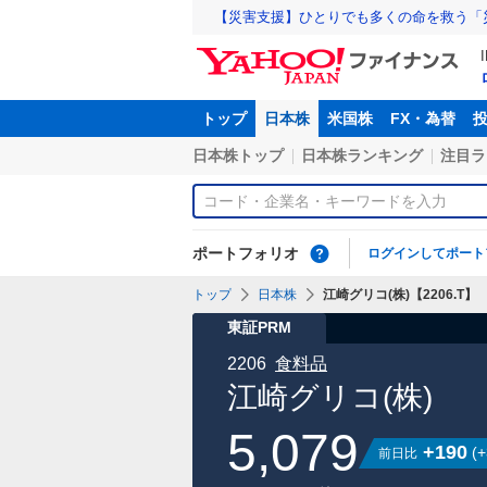
【災害支援】ひとりでも多くの命を救う「
トップ
日本株
米国株
FX・為替
日本株トップ
日本株ランキング
注目ラ
ポートフォリオ
ログインしてポート
トップ
日本株
江崎グリコ(株)【2206.T】
東証PRM
2206
食料品
江崎グリコ(株)
5,079
+190
(
+
前日比