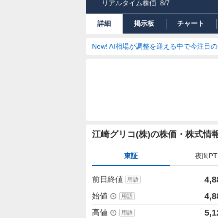
リアルタイム株価
8/7
詳細
掲示板
チャート
New! AI相場が調整を迎える中で今注目
株
江崎グリコ(株)の株価・株式情
価
詳
東証
夜間PT
細
値
4,8
前日終値
用語
4,8
始値
用語
5,1
高値
用語