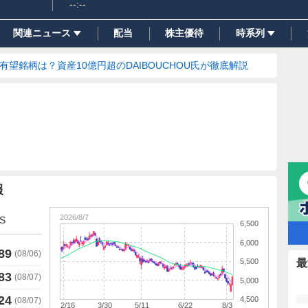
--:--
関連ニュース
配当
株主優待
時系列
の有望銘柄は？資産10億円超のDAIBOUCHOU氏が徹底解説
報
2026/8/7
S
6,500
6,000
89
(
08/06
)
5,500
最
83
(
08/07
)
5,000
24
4,500
(
08/07
)
2/16
3/30
5/11
6/22
8/3