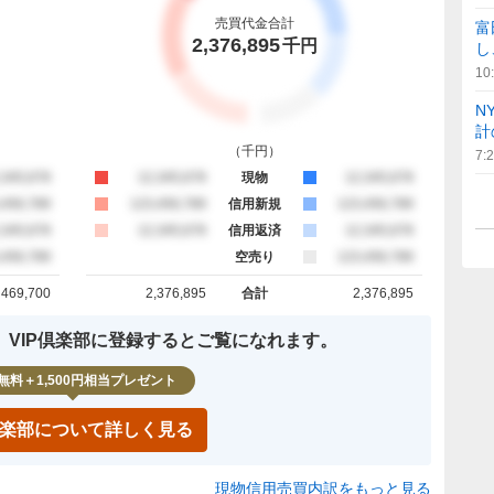
売買代金合計
富
2,376,895
千円
し
10
N
計
（
千円
）
7:
約定
,345,678
買約定
12,345,678
現物
売約定
12,345,678
約定
,456,789
買約定
123,456,789
信用新規
売約定
123,456,789
約定
,345,678
買約定
12,345,678
信用返済
売約定
12,345,678
約定
,456,789
空売り
売約定
123,456,789
469,700
2,376,895
合計
2,376,895
計
買約定 合計
売約定 合計
、VIP倶楽部に登録するとご覧になれます。
無料＋1,500円相当プレゼント
P倶楽部について詳しく見る
現物信用売買内訳をもっと見る