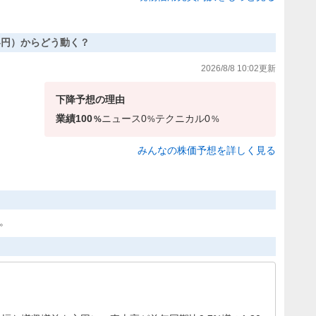
,054円）からどう動く？
2026/8/8 10:02
更新
下降
予想の理由
業績
100
ニュース
0
テクニカル
0
%
%
%
みんなの株価予想を詳しく見る
た。