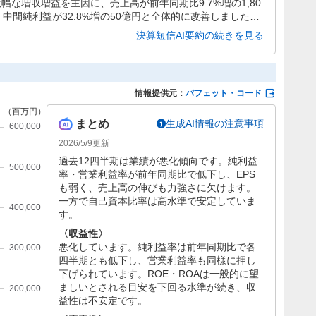
大幅な増収増益を主因に、売上高が前年同期比9.7%増の1,80
円、中間純利益が32.8%増の50億円と全体的に改善しました。
内セグメントの収益悪化が課題として残っています。
決算短信AI要約の続きを見る
情報提供元：
バフェット・コード
まとめ
生成AI情報の注意事項
2026/5/9
更新
過去12四半期は業績が悪化傾向です。純利益
率・営業利益率が前年同期比で低下し、EPS
も弱く、売上高の伸びも力強さに欠けます。
一方で自己資本比率は高水準で安定していま
す。
〈収益性〉
悪化しています。純利益率は前年同期比で各
四半期とも低下し、営業利益率も同様に押し
下げられています。ROE・ROAは一般的に望
ましいとされる目安を下回る水準が続き、収
益性は不安定です。