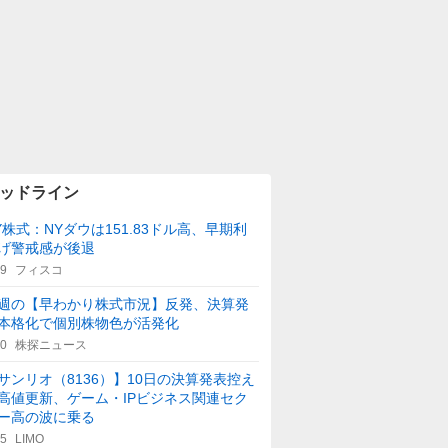
ッドライン
Y株式：NYダウは151.83ドル高、早期利
げ警戒感が後退
29
フィスコ
週の【早わかり株式市況】反発、決算発
本格化で個別株物色が活発化
40
株探ニュース
サンリオ（8136）】10日の決算発表控え
高値更新、ゲーム・IPビジネス関連セク
ー高の波に乗る
45
LIMO