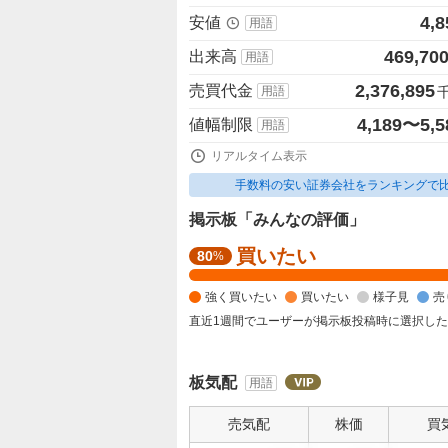
4,8
安値
用語
469,70
出来高
用語
2,376,895
売買代金
用語
4,189〜5,5
値幅制限
用語
リアルタイム表示
手数料の安い証券会社をランキングで
掲示板「みんなの評価」
買いたい
強
80
%
く
強く買いたい
買いたい
様子見
売
買
い
直近1週間でユーザーが掲示板投稿時に選択し
た
い
板気配
用語
4
0
売気配
株価
買
%