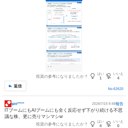
記
事
はい
いいえ
投資の参考になりましたか？
1
4
返信
No.
62620
報告
gzo*****
2026/7/16 9:48
掲
ITブームにもAIブームにも全く反応せず下がり続ける不思
示
議な株、更に売りマシマシw
板
はい
いいえ
投資の参考になりましたか？
記
4
0