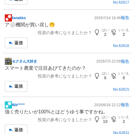
No.
62617
報告
fanakko
2026/7/14 16:46
掲
ア⚪︎機関が買い戻し🤭
示
はい
いいえ
投資の参考になりましたか？
板
2
2
記
返信
No.
62616
事
報告
セクさん大好き
2026/7/3 22:09
掲
スマート農業
で注目あびてきたのか？
示
はい
いいえ
投資の参考になりましたか？
板
6
8
記
返信
No.
62615
事
報告
f6b*****
2026/6/18 22:12
掲
強く売りたいが100%とはどうゆう事ですかね。
示
はい
いいえ
投資の参考になりましたか？
板
10
2
記
返信
No.
62611
事