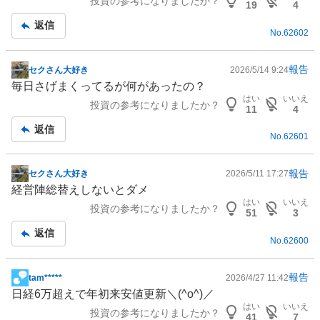
投資の参考になりましたか？
19
4
返信
No.
62602
報告
セクさん大好き
2026/5/14 9:24
掲
毎日さげまくってるが何があったの？
示
はい
いいえ
投資の参考になりましたか？
板
11
4
記
返信
No.
62601
事
報告
セクさん大好き
2026/5/11 17:27
掲
経営陣総替えしないとダメ
示
はい
いいえ
投資の参考になりましたか？
板
51
3
記
返信
No.
62600
事
報告
tam*****
2026/4/27 11:42
掲
日経6万超えで年初来安値更新＼(^o^)／
示
はい
いいえ
投資の参考になりましたか？
板
41
7