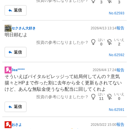
投資の参考になりましたか？
板
3
3
記
返信
No.
62593
事
報告
セクさん大好き
2026/4/13 13:14
掲
明日頼むよ
示
はい
いいえ
投資の参考になりましたか？
板
0
2
記
返信
No.
62592
事
報告
3ea*****
2026/4/4 17:24
掲
そういえばバイタルビレッジって結局何してんの？意気
示
揚々とHPまで作った割に去年から全く更新もされてない
板
けど、あんな無駄金使うなら配当に回してくれよ
記
はい
いいえ
投資の参考になりましたか？
事
11
0
返信
No.
62591
報告
おさよ
2026/3/22 15:00
掲