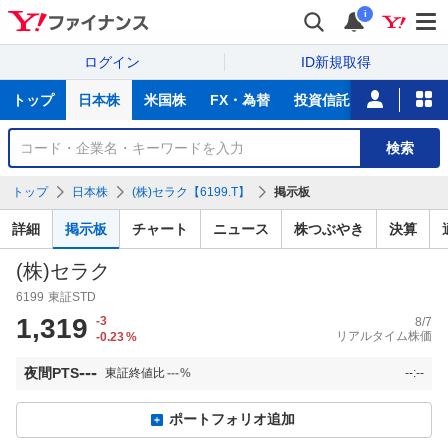
i
ログイン
ID新規取得
主
トップ
日本株
米国株
FX・為替
投資信託
ニュース
な
サ
銘
検索
ー
柄
ビ
を
トップ
日本株
(株)セラク【6199.T】
掲示板
ス
検
索
詳細
掲示板
チャート
ニュース
株つぶやき
決算
(株)セラク
6199
東証STD
1,319
-3
8/7
リアルタイム株価
-0.23
%
---
夜間PTS
東証終値比
---
%
--:--
ポートフォリオ追加