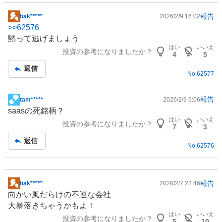
報告
hak*****
2026/2/9 16:02
掲
>>
62576
示
黙って逃げましょう
板
はい
いいえ
投資の参考になりましたか？
記
4
5
事
返信
No.
62577
報告
tam*****
2026/2/9 6:06
掲
saasの死銘柄？
示
はい
いいえ
投資の参考になりましたか？
板
7
3
記
返信
No.
62576
事
報告
hak*****
2026/2/7 23:46
掲
向かい風だらけの不運な会社
示
大暴落きちゃうかもよ！
板
はい
いいえ
投資の参考になりましたか？
記
5
10