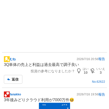
報告
むね
2026/7/16 20:56
掲
3Q単体の売上と利益は過去最高で調子良い
示
はい
いいえ
投資の参考になりましたか？
板
10
3
記
返信
No.
62622
事
報告
fanakko
2026/7/16 19:56
掲
3年後みどりクラウド利用が7000万件😆
示
板