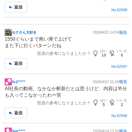
記
返信
No.
62599
事
報告
セクさん大好き
2026/4/21 14:54
掲
1550ぐらいまで商い薄で上げて
示
また下に行くパターンだね
板
はい
いいえ
投資の参考になりましたか？
記
10
6
事
返信
No.
62597
報告
3c2*****
2026/4/17 21:26
掲
AI社長の動画、なかなか斬新だとは思うけど、内容は半分
示
も入ってこなかったわー笑
板
はい
いいえ
投資の参考になりましたか？
記
5
2
事
返信
No.
62596
報告
3ea*****
2026/4/14 23:32