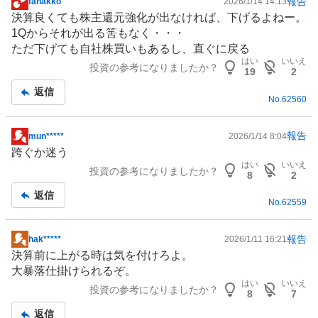
報告
fanakko
2026/1/14 14:13
掲
決算良くても株主還元強化が出なければ、下げるよねー。
示
1Qからそれが出る筈もなく・・・
板
ただ下げても自社株買いもあるし、直ぐに戻る
記
はい
いいえ
投資の参考になりましたか？
事
19
2
返信
No.
62560
報告
mun*****
2026/1/14 8:04
掲
跨ぐか迷う
示
はい
いいえ
投資の参考になりましたか？
板
8
2
記
返信
No.
62559
事
報告
hak*****
2026/1/11 16:21
掲
決算前に上がる時は気を付けろよ。
示
大暴落仕掛けられるぞ。
板
はい
いいえ
投資の参考になりましたか？
記
8
7
事
返信