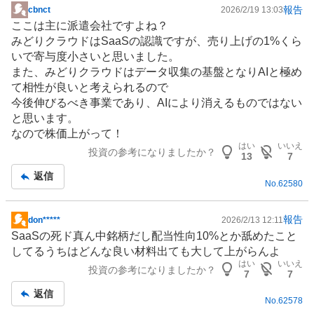
報告
cbnct
2026/2/19 13:03
掲
ここは主に派遣会社ですよね？
示
みどりクラウドは
SaaS
の認識ですが、売り上げの1%くら
板
いで寄与度小さいと思いました。
記
また、みどりクラウドはデータ収集の基盤となりAIと極め
事
て相性が良いと考えられるので
今後伸びるべき事業であり、AIにより消えるものではない
と思います。
なので株価上がって！
はい
いいえ
投資の参考になりましたか？
13
7
返信
No.
62580
報告
don*****
2026/2/13 12:11
掲
SaaS
の死ド真ん中銘柄だし配当性向10%とか舐めたこと
示
してるうちはどんな良い材料出ても大して上がらんよ
板
はい
いいえ
投資の参考になりましたか？
記
7
7
事
返信
No.
62578