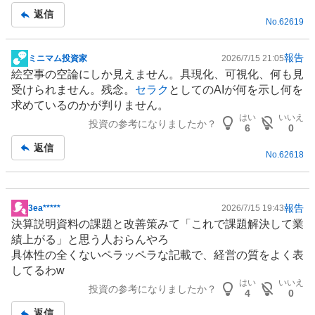
事
返信
No.
62619
報告
ミニマム投資家
2026/7/15 21:05
掲
絵空事の空論にしか見えません。具現化、可視化、何も見
示
受けられません。残念。
セラク
としてのAIが何を示し何を
板
求めているのかが判りません。
記
はい
いいえ
投資の参考になりましたか？
事
6
0
返信
No.
62618
報告
3ea*****
2026/7/15 19:43
掲
決算説明資料の課題と改善策みて「これで課題解決して業
示
績上がる」と思う人おらんやろ
板
具体性の全くないペラッペラな記載で、経営の質をよく表
記
してるわw
事
はい
いいえ
投資の参考になりましたか？
4
0
返信