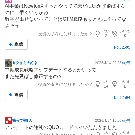
掲
AI事業はNewtonXずっとやってて未だに鳴かず飛ばずな
示
のに上手くいくかね...
板
数字が出せないってことはGTM戦略もまともに作ってな
記
さそう
事
はい
いいえ
投資の参考になりましたか？
7
3
返信
No.
62595
報告
セクさん大好き
2026/4/14 22:36
掲
中期成長戦略アップデートするとかいって
示
また先延ばし修正するの？
板
はい
いいえ
投資の参考になりましたか？
記
14
1
事
返信
No.
62594
報告
株って難しい
2026/4/14 15:02
掲
アンケートの謝礼のQUOカードペイいただきました
示
はい
いいえ