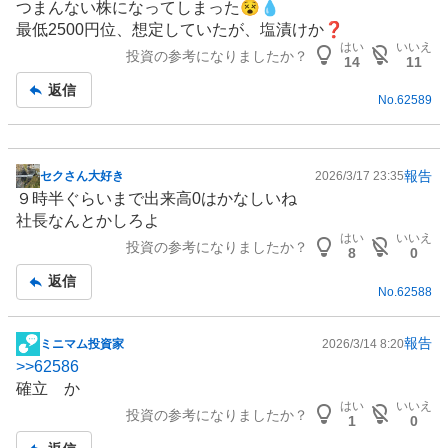
つまんない株になってしまった😵💧
示
最低2500円位、想定していたが、塩漬けか❓️
板
はい
いいえ
投資の参考になりましたか？
記
14
11
事
返信
No.
62589
報告
セクさん大好き
2026/3/17 23:35
掲
９時半ぐらいまで出来高0はかなしいね
示
社長なんとかしろよ
板
はい
いいえ
投資の参考になりましたか？
記
8
0
事
返信
No.
62588
報告
ミニマム投資家
2026/3/14 8:20
掲
>>
62586
示
確立 か
板
はい
いいえ
投資の参考になりましたか？
記
1
0
事