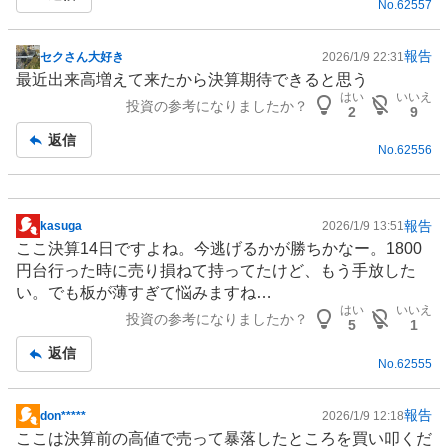
No.
62557
報告
セクさん大好き
2026/1/9 22:31
掲
最近出来高増えて来たから決算期待できると思う
示
はい
いいえ
投資の参考になりましたか？
板
2
9
記
返信
No.
62556
事
報告
kasuga
2026/1/9 13:51
掲
ここ決算14日ですよね。今逃げるかが勝ちかなー。1800
示
円台行った時に売り損ねて持ってたけど、もう手放した
板
い。でも板が薄すぎて悩みますね…
記
はい
いいえ
投資の参考になりましたか？
事
5
1
返信
No.
62555
報告
don*****
2026/1/9 12:18
掲
ここは決算前の高値で売って暴落したところを買い叩くだ
示