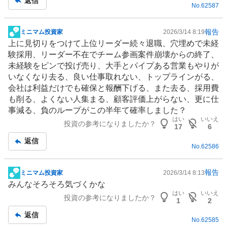
返信
No.
62587
報告
ミニマム投資家
2026/3/14 8:19
掲
上に見切りをつけて上位リーダー続々退職、穴埋めで未経
示
験採用、リーダー不在でチーム参画案件崩壊からの終了、
板
未経験をピンで投げ売り、大手とパイプある営業もやりが
記
いなくなり去る、良い仕事取れない、トップラインがる、
事
会社は利益だけでも確保と報酬下げる、また去る、採用費
も削る、よくない人集まる、顧客評価上がらない、更に仕
事減る、負のループがこの半年て確率しました？
はい
いいえ
投資の参考になりましたか？
17
6
返信
No.
62586
報告
ミニマム投資家
2026/3/14 8:13
掲
みんなそろそろ気づくかな
示
はい
いいえ
投資の参考になりましたか？
板
1
2
記
返信
No.
62585
事