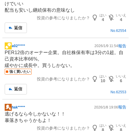
けでいい
板
配当も安いし継続保有の意味なし
記
はい
いいえ
投資の参考になりましたか？
事
4
4
返信
No.
62554
報告
a02*****
2026/1/9 11:54
掲
PER12倍のオーナー企業。自社株保有率は3分の1超。自
示
己資本比率66%。
板
緩やかに成長中。買うしかない。
記
強く買いたい
事
はい
いいえ
投資の参考になりましたか？
10
6
返信
No.
62553
報告
hak*****
2026/1/8 19:06
掲
逃げるなら今しかないな！！
示
暴落きちゃうかもよ！
板
はい
いいえ
投資の参考になりましたか？
記
8
8