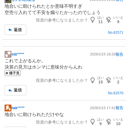
掲
地合いに助けられたとか意味不明すぎ
示
空売り入れてて不安を煽りたかったのでしょう
板
はい
いいえ
投資の参考になりましたか？
記
11
9
事
返信
No.
62571
報告
sdz*****
2026/1/15 18:20
掲
これで上がるんか。
示
決算の見方はホンマに意味分からんわ
板
様子見
記
はい
いいえ
投資の参考になりましたか？
事
15
2
返信
No.
62570
報告
hak*****
2026/1/15 17:41
掲
地合いに助けられただけやな
示
はい
いいえ
投資の参考になりましたか？
板
9
10