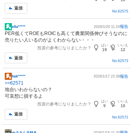
事
返信
No.
62575
報告
e8a*****
2026/1/20 11:24
掲
PER低くてROEもROICも高くて農業関係伸びそうなのに
示
売りたい人いるのがよくわからない・・・
板
はい
いいえ
投資の参考になりましたか？
記
19
12
事
返信
No.
62573
報告
hak*****
2026/1/17 22:38
掲
>>
62571
示
地合いわからないの？
板
可哀想に損するよ
記
はい
いいえ
投資の参考になりましたか？
事
9
10
返信
No.
62572
報告
セクさん大好き
2026/1/15 21:20