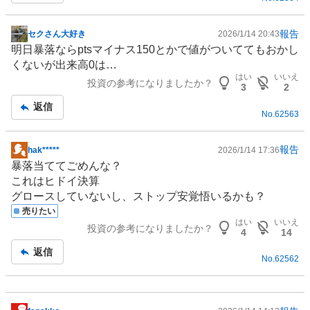
報告
セクさん大好き
2026/1/14 20:43
掲
明日暴落ならptsマイナス150とかで値がついててもおかし
示
くないが出来高0は…
板
はい
いいえ
投資の参考になりましたか？
記
3
2
事
返信
No.
62563
報告
hak*****
2026/1/14 17:36
掲
暴落当ててごめんな？
示
これはヒドイ決算
板
グロースしていないし、ストップ安覚悟いるかも？
記
売りたい
事
はい
いいえ
投資の参考になりましたか？
4
14
返信
No.
62562