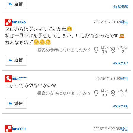
記
返信
No.
62569
事
報告
fanakko
2026/1/15 10:02
掲
プロの方はダンマリですかね🤭
示
私は一旦下げを予想してしまい、申し訳なかったです🙇🏼
板
素人なもので🤗🤗🤗
記
はい
いいえ
投資の参考になりましたか？
事
15
2
返信
No.
62567
報告
mun*****
2026/1/15 9:08
掲
上がってるやないかいw
示
はい
いいえ
投資の参考になりましたか？
板
19
1
記
返信
No.
62566
事
報告
fanakko
2026/1/14 22:36
掲