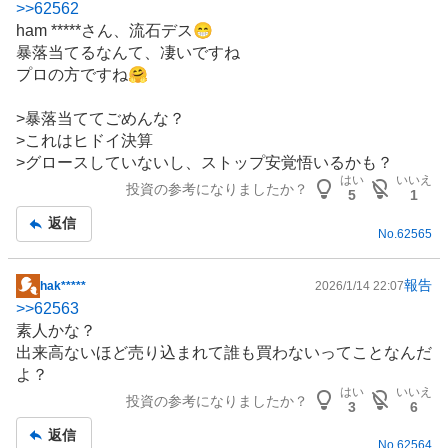
>>
62562
示
ham *****さん、流石デス😁
板
暴落当てるなんて、凄いですね
記
プロの方ですね🤗
事
>暴落当ててごめんな？
>これはヒドイ決算
>グロースしていないし、ストップ安覚悟いるかも？
はい
いいえ
投資の参考になりましたか？
5
1
返信
No.
62565
報告
hak*****
2026/1/14 22:07
掲
>>
62563
示
素人かな？
板
出来高ないほど売り込まれて誰も買わないってことなんだ
記
よ？
事
はい
いいえ
投資の参考になりましたか？
3
6
返信
No.
62564