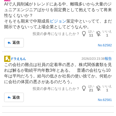
掲
AIで人員削減がトレンドにある中、離職多いから大量のジ
示
ュニアエンジニアばかりを固定費として抱えてるって将来
板
性なくないか？
記
そもそも期末で中期成長
ビジョン
策定中といってて、まだ
事
開示できないって上場企業としてどうなんや。
はい
いいえ
投資の参考になりましたか？
11
1
返信
No.
62582
報告
ドラえもん
2026/2/23 23:38
掲
この会社の難点は社員の定着率の悪さ。株式関係書類を見
示
れば解るが勤続平均年数3年とある。 普通の会社なら10
板
年は平均だろう。給与の低さか社長の使い捨てか。何処か
記
に会社の体質の悪さがあるのだろう。
事
はい
いいえ
投資の参考になりましたか？
21
1
返信
No.
62581