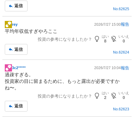
記
返信
No.
62625
事
報告
rey
2026/7/27 15:00
掲
平均年収低すぎやろここ
示
はい
いいえ
投資の参考になりましたか？
板
8
0
記
返信
No.
62624
事
報告
3c2*****
2026/7/27 10:04
掲
過疎すぎる。
示
投資家の目に留まるために、もっと露出が必要ですか
板
ね〜。
記
はい
いいえ
投資の参考になりましたか？
事
2
0
返信
No.
62623