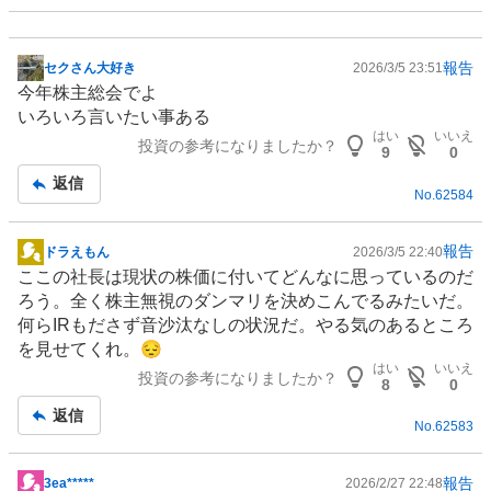
報告
セクさん大好き
2026/3/5 23:51
掲
今年株主総会でよ
示
いろいろ言いたい事ある
板
はい
いいえ
投資の参考になりましたか？
記
9
0
事
返信
No.
62584
報告
ドラえもん
2026/3/5 22:40
掲
ここの社長は現状の株価に付いてどんなに思っているのだ
示
ろう。全く株主無視のダンマリを決めこんでるみたいだ。
板
何ら
IR
もださず音沙汰なしの状況だ。やる気のあるところ
記
を見せてくれ。😔
事
はい
いいえ
投資の参考になりましたか？
8
0
返信
No.
62583
報告
3ea*****
2026/2/27 22:48