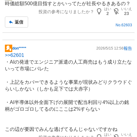
時価総額500億目指すとかいってたが社長やるきあるの？
示
はい
いいえ
投資の参考になりましたか？
板
2
23
記
返信
No.
62603
事
報告
don*****
2026/5/15 12:56
掲
>>
62601
示
・AIの発達でエンジニア派遣の人工商売はもう成り立たな
板
いって市場にバレた
記
事
・上記をカバーできるような事業が現状みどりクラウドぐ
らいしかない（しかも足下では大赤字）
・AI
半導体
以外全面下げの展開で配当利回り4%以上の銘
柄がゴロゴロしてるのにここは2%すらない
この辺が要因でみんな逃げてるんじゃないですかね
はい
いいえ