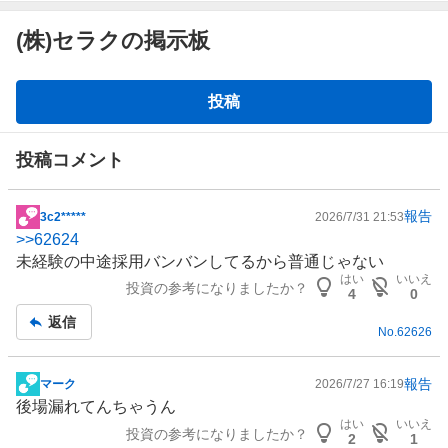
(株)セラクの掲示板
掲
投稿
示
板
投稿コメント
報告
3c2*****
2026/7/31 21:53
掲
>>
62624
示
未経験の中途採用バンバンしてるから普通じゃない
板
はい
いいえ
投資の参考になりましたか？
記
4
0
事
返信
No.
62626
報告
マーク
2026/7/27 16:19
掲
後場漏れてんちゃうん
示
はい
いいえ
投資の参考になりましたか？
板
2
1