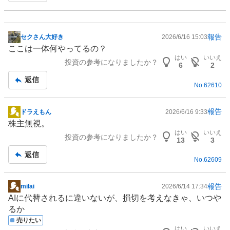
報告
セクさん大好き
2026/6/16 15:03
掲
ここは一体何やってるの？
示
はい
いいえ
投資の参考になりましたか？
板
6
2
記
返信
No.
62610
事
報告
ドラえもん
2026/6/16 9:33
掲
株主無視。
示
はい
いいえ
投資の参考になりましたか？
板
13
3
記
返信
No.
62609
事
報告
milai
2026/6/14 17:34
掲
AIに代替されるに違いないが、損切を考えなきゃ、いつや
示
るか
板
売りたい
記
はい
いいえ