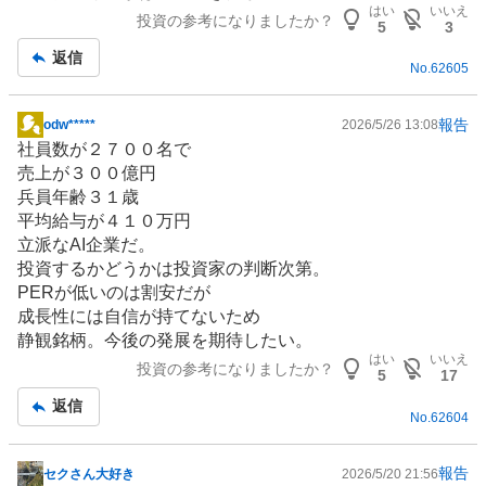
示
はい
いいえ
投資の参考になりましたか？
板
5
3
記
返信
No.
62605
事
報告
odw*****
2026/5/26 13:08
掲
社員数が２７００名で
示
売上が３００億円
板
兵員年齢３１歳
記
平均給与が４１０万円
事
立派なAI企業だ。
投資するかどうかは投資家の判断次第。
PERが低いのは割安だが
成長性には自信が持てないため
静観銘柄。今後の発展を期待したい。
はい
いいえ
投資の参考になりましたか？
5
17
返信
No.
62604
報告
セクさん大好き
2026/5/20 21:56
掲