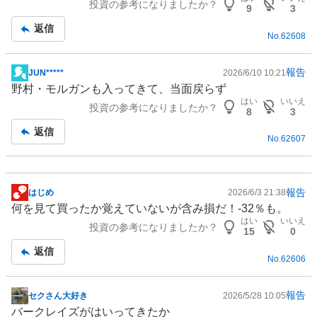
投資の参考になりましたか？
事
9
3
返信
No.
62608
報告
JUN*****
2026/6/10 10:21
掲
野村・モルガンも入ってきて、当面戻らず
示
はい
いいえ
投資の参考になりましたか？
板
8
3
記
返信
No.
62607
事
報告
はじめ
2026/6/3 21:38
掲
何を見て買ったか覚えていないが含み損だ！-32％も。
示
はい
いいえ
投資の参考になりましたか？
板
15
0
記
返信
No.
62606
事
報告
セクさん大好き
2026/5/28 10:05
掲
バークレイズがはいってきたか