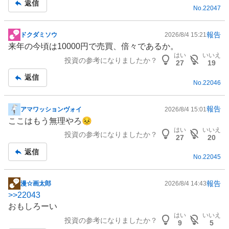
返信
No.
22047
事
報告
ドクダミソウ
2026/8/4 15:21
掲
来年の今頃は10000円で売買、倍々であるか。
示
はい
いいえ
投資の参考になりましたか？
板
27
19
記
返信
No.
22046
事
報告
アマワッションヴォイ
2026/8/4 15:01
掲
ここはもう無理やろ😣
示
はい
いいえ
投資の参考になりましたか？
板
27
20
記
返信
No.
22045
事
報告
漫☆画太郎
2026/8/4 14:43
掲
>>
22043
示
おもしろーい
板
はい
いいえ
投資の参考になりましたか？
記
9
5