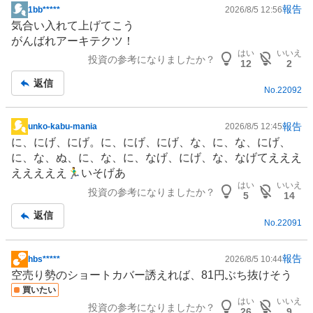
報告
1bb*****
2026/8/5 12:56
掲
気合い入れて上げてこう
示
がんばれアーキテクツ！
板
はい
いいえ
投資の参考になりましたか？
記
12
2
事
返信
No.
22092
報告
unko-kabu-mania
2026/8/5 12:45
掲
に、にげ、にげ。に、にげ、にげ、な、に、な、にげ、
示
に、な、ぬ、に、な、に、なげ、にげ、な、なげてえええ
板
えええええ🏃‍♂️いそげあ
記
はい
いいえ
投資の参考になりましたか？
事
5
14
返信
No.
22091
報告
hbs*****
2026/8/5 10:44
掲
空売り勢のショートカバー誘えれば、81円ぶち抜けそう
示
買いたい
板
はい
いいえ
投資の参考になりましたか？
記
26
9