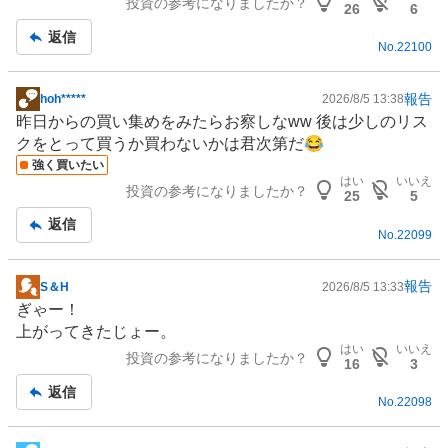
投資の参考になりましたか？
板
26
6
記
返信
No.
22100
事
報告
hoh*****
2026/8/5 13:38
掲
昨日からの買い集めをみたらお察しなww 後は少しのリス
示
クをとって買うか買わないかは君次第だ😂
板
強く買いたい
記
はい
いいえ
投資の参考になりましたか？
事
25
5
返信
No.
22099
報告
S＆H
2026/8/5 13:33
掲
ぎゃー！
示
上がってきたじょー。
板
はい
いいえ
投資の参考になりましたか？
記
16
3
事
返信
No.
22098