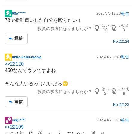
%
、
報告
69a*****
2026/8/6 12:23
掲
買
78で衝動買いした自分を殴りたい！
示
い
はい
いいえ
投資の参考になりましたか？
板
10
3
た
記
返信
い
No.
22124
事
5
.
報告
unko-kabu-mania
2026/8/6 11:40
1
掲
>>
22120
3
示
450なんてウソですよね
%
板
、
記
そんな人いるわけないだろ🙄
様
事
はい
いいえ
子
投資の参考になりましたか？
3
6
見
返信
7
No.
22123
.
6
報告
sdg*****
2026/8/6 11:23
掲
9
>>
22109
示
%
１００年 後 億 り 人 ではなく。送 り