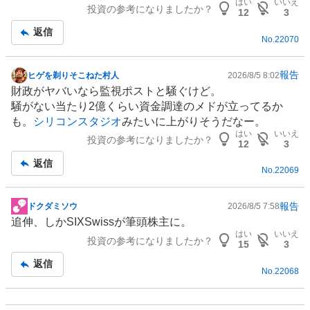
はい
いいえ
投資の参考になりましたか？
事
12
3
返信
No.
22070
報告
ヒゲを剃りそこねた村人
2026/8/5 8:02
掲
財政がヤバいなら監視ポストと騒ぐけど。
示
騒がない当たり2億くらい資金調達のメドが立ってるか
板
も。
シリコンスタジオ
みたいに上がりそうだなー。
記
はい
いいえ
投資の参考になりましたか？
事
12
3
返信
No.
22069
報告
ドクダミソウ
2026/8/5 7:58
掲
追伸、しかSIXSwissが筆頭株主に。
示
はい
いいえ
投資の参考になりましたか？
板
15
3
記
返信
No.
22068
事