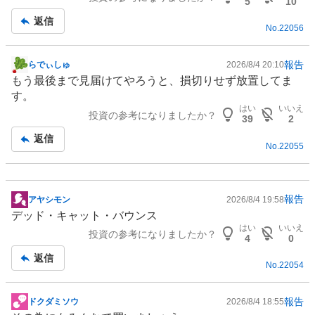
5
10
返信
No.
22056
報告
らでぃしゅ
2026/8/4 20:10
掲
もう最後まで見届けてやろうと、損切りせず放置してま
示
す。
板
はい
いいえ
投資の参考になりましたか？
記
39
2
事
返信
No.
22055
報告
アヤシモン
2026/8/4 19:58
掲
デッド・キャット・バウンス
示
はい
いいえ
投資の参考になりましたか？
板
4
0
記
返信
No.
22054
事
報告
ドクダミソウ
2026/8/4 18:55
掲