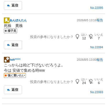
事
返信
No.
22095
報告
あんぽんたん
2026/8/5 13:16
掲
死株 糞株
示
様子見
板
はい
いいえ
投資の参考になりましたか？
記
12
7
事
返信
No.
22094
報告
hoh*****
2026/8/5 13:00
掲
こっからは殆ど下げないだろうよ。
示
今は 安値で集める時ww
板
強く買いたい
記
はい
いいえ
投資の参考になりましたか？
事
24
6
返信
No.
22093