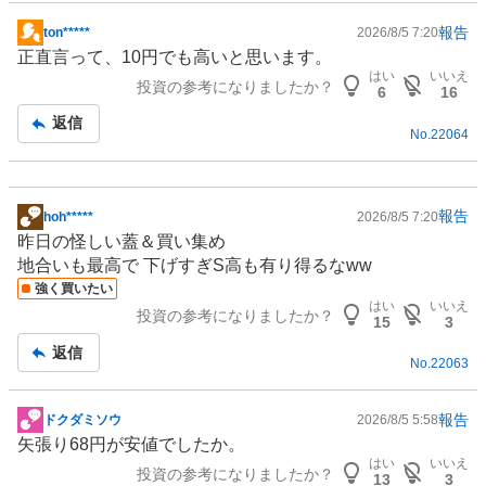
報告
ton*****
2026/8/5 7:20
掲
正直言って、10円でも高いと思います。
示
はい
いいえ
投資の参考になりましたか？
板
6
16
記
返信
No.
22064
事
報告
hoh*****
2026/8/5 7:20
掲
昨日の怪しい蓋＆買い集め
示
地合いも最高で 下げすぎS高も有り得るなww
板
強く買いたい
記
はい
いいえ
投資の参考になりましたか？
事
15
3
返信
No.
22063
報告
ドクダミソウ
2026/8/5 5:58
掲
矢張り68円が安値でしたか。
示
はい
いいえ
投資の参考になりましたか？
板
13
3