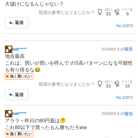
大儲けになるんじゃない？
事
はい
いいえ
投資の参考になりましたか？
22
9
返信
No.
22073
報告
hoh*****
2026/8/5 8:16
掲
地合最高
示
これは、買いが買いを呼んで のS高パターンになる可能性
板
も有り得るな😂
記
強く買いたい
事
はい
いいえ
投資の参考になりましたか？
23
10
返信
No.
22071
報告
hoh*****
2026/8/5 8:10
掲
アララ～昨日の80円蓋は🤔
示
これ80以下で買ったもん勝ちだろww
板
強く買いたい
記