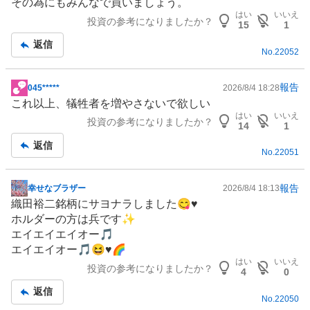
その為にもみんなで買いましょう。
示
はい
いいえ
投資の参考になりましたか？
板
15
1
記
返信
No.
22052
事
報告
045*****
2026/8/4 18:28
掲
これ以上、犠牲者を増やさないで欲しい
示
はい
いいえ
投資の参考になりましたか？
板
14
1
記
返信
No.
22051
事
報告
幸せなブラザー
2026/8/4 18:13
掲
織田裕二銘柄にサヨナラしました😋♥
示
ホルダーの方は兵です✨
板
エイエイエイオー🎵
記
エイエイオー🎵😆♥🌈
事
はい
いいえ
投資の参考になりましたか？
4
0
返信
No.
22050