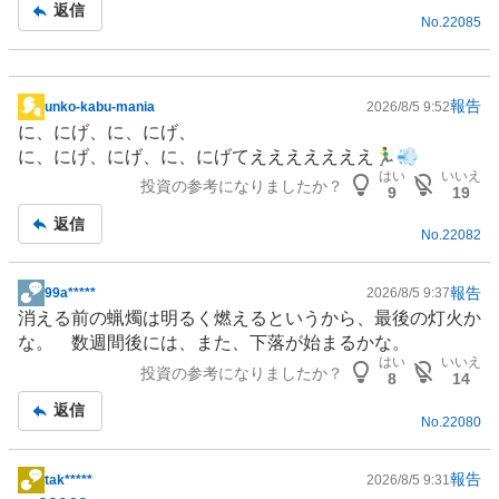
返信
No.
22085
報告
unko-kabu-mania
2026/8/5 9:52
掲
に、にげ、に、にげ、
示
に、にげ、にげ、に、にげてえええええええ🏃‍♂️💨
板
はい
いいえ
投資の参考になりましたか？
記
9
19
事
返信
No.
22082
報告
99a*****
2026/8/5 9:37
掲
消える前の蝋燭は明るく燃えるというから、最後の灯火か
示
な。 数週間後には、また、下落が始まるかな。
板
はい
いいえ
投資の参考になりましたか？
記
8
14
事
返信
No.
22080
報告
tak*****
2026/8/5 9:31
掲