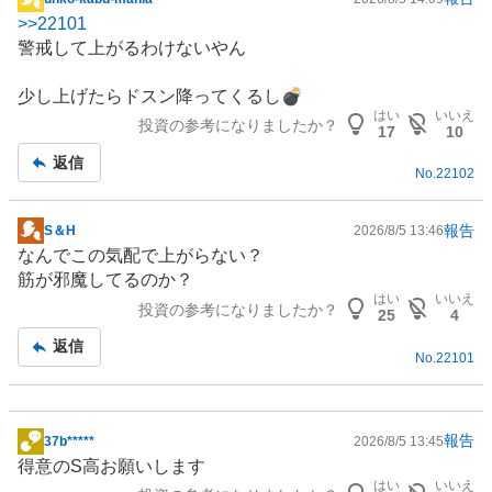
掲
>>
22101
示
警戒して上がるわけないやん
板
記
少し上げたらドスン降ってくるし💣
事
はい
いいえ
投資の参考になりましたか？
17
10
返信
No.
22102
報告
S＆H
2026/8/5 13:46
掲
なんでこの気配で上がらない？
示
筋が邪魔してるのか？
板
はい
いいえ
投資の参考になりましたか？
記
25
4
事
返信
No.
22101
報告
37b*****
2026/8/5 13:45
掲
得意のS高お願いします
示
はい
いいえ