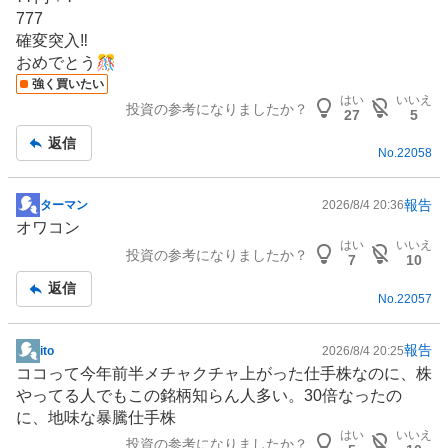
示
777
板
確変突入‼️
記
おめでとう🎊
事
強く買いたい
はい
いいえ
投資の参考になりましたか？
27
5
返信
No.
22058
報告
ターマン
2026/8/4 20:36
掲
オワコン
示
はい
いいえ
投資の参考になりましたか？
板
7
10
記
返信
No.
22057
事
報告
ito
2026/8/4 20:25
掲
ココって今年前半メチャクチャ上がった仕手株なのに、株
示
やってる人でもこの銘柄知らん人多い。30倍なったの
板
に、地味な暴騰仕手株
記
はい
いいえ
投資の参考になりましたか？
事