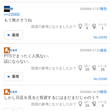
報告
神
2026/8/4 17:57
掲
>>
22006
示
もう無さそうね
板
はい
いいえ
投資の参考になりましたか？
記
6
1
事
返信
No.
22049
報告
S＆H
2026/8/4 17:21
掲
PTSでまったく人気ない。
示
話にならない。
板
はい
いいえ
投資の参考になりましたか？
記
10
10
事
返信
No.
22048
報告
S＆H
2026/8/4 16:29
掲
しかし日足を見ると投資するにはまだまだじゃのう？
示
はい
いいえ
投資の参考になりましたか？
板
15
4
記