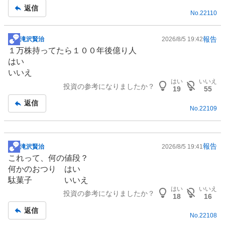
返信
No.
22110
報告
滝沢賢治
2026/8/5 19:42
掲
１万株持ってたら１００年後億り人
示
はい
板
いいえ
記
はい
いいえ
投資の参考になりましたか？
事
19
55
返信
No.
22109
報告
滝沢賢治
2026/8/5 19:41
掲
これって、何の値段？
示
何かのおつり はい
板
駄菓子 いいえ
記
はい
いいえ
投資の参考になりましたか？
事
18
16
返信
No.
22108