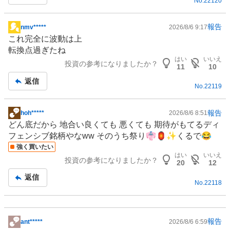
No.
22120
報告
nmv*****
2026/8/6 9:17
掲
これ完全に波動は上
示
転換点過ぎたね
板
はい
いいえ
投資の参考になりましたか？
記
11
10
事
返信
No.
22119
報告
hoh*****
2026/8/6 8:51
掲
どん底だから 地合い良くても 悪くても 期待がもてる
ディ
示
フェンシブ
銘柄やなww そのうち祭り👘🏮✨くるで😂
板
強く買いたい
記
はい
いいえ
投資の参考になりましたか？
事
20
12
返信
No.
22118
報告
ant*****
2026/8/6 6:59
掲