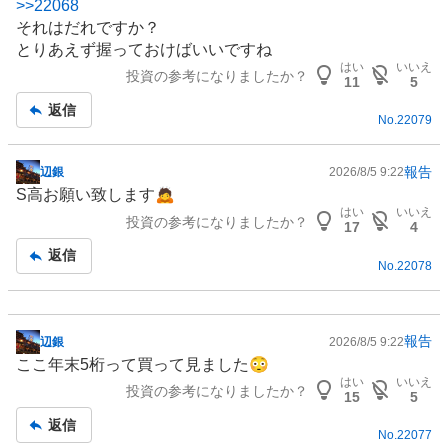
>>
22068
示
それはだれですか？
板
とりあえず握っておけばいいですね
記
はい
いいえ
投資の参考になりましたか？
事
11
5
返信
No.
22079
報告
辺銀
2026/8/5 9:22
掲
S高お願い致します🙇
示
はい
いいえ
投資の参考になりましたか？
板
17
4
記
返信
No.
22078
事
報告
辺銀
2026/8/5 9:22
掲
ここ年末5桁って買って見ました😳
示
はい
いいえ
投資の参考になりましたか？
板
15
5
記
返信
No.
22077
事