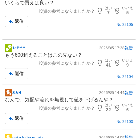
いくらで買えば良い？
板
はい
いいえ
投資の参考になりましたか？
記
7
5
事
返信
No.
22105
報告
1cf*****
2026/8/5 17:38
掲
もう600超えることはこの先ない？
示
はい
いいえ
投資の参考になりましたか？
板
41
9
記
返信
No.
22104
事
報告
S＆H
2026/8/5 14:44
掲
なんで、気配や流れを無視して値を下げるんや？
示
はい
いいえ
投資の参考になりましたか？
板
22
6
記
返信
No.
22103
事
報告
unko-kabu-mania
2026/8/5 14:09