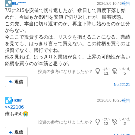
報告
99a*****
2026/8/6 10:46
掲
7/3に215を安値で切り返したが、数日して再度下落し始
示
めた。今回もか69円を安値で切り返したが、膠着状態。
板
この先、本当に切り返すのか、再度下降し始めるのかは分
記
からない。
事
今ここで投資するのは、リスクを抱えることになる。業績
を見ても、はっきり言って買えない。この銘柄を買うのは
投資でなく、博打ですね。
他を見れば、はっきりと業績が良く、上昇の可能性が高い
銘柄を買うのが本筋と思うが。
はい
いいえ
投資の参考になりましたか？
11
5
返信
No.
22121
報告
Hktkn
2026/8/6 10:25
掲
>>
22106
示
俺も450😭
板
はい
いいえ
投資の参考になりましたか？
記
12
2
事
返信