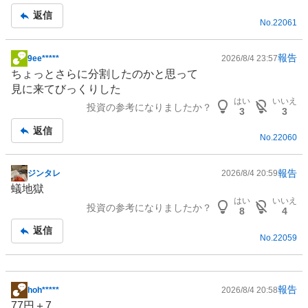
記
返信
No.
22061
事
報告
9ee*****
2026/8/4 23:57
掲
ちょっとさらに分割したのかと思って
示
見に来てびっくりした
板
はい
いいえ
投資の参考になりましたか？
記
3
3
事
返信
No.
22060
報告
ジンタレ
2026/8/4 20:59
掲
蟻地獄
示
はい
いいえ
投資の参考になりましたか？
板
8
4
記
返信
No.
22059
事
報告
hoh*****
2026/8/4 20:58
掲
77円＋7