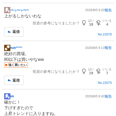
報告
ぺっぺっぺー
2026/8/5 9:20
掲
上がるしかないわな
示
はい
いいえ
投資の参考になりましたか？
板
18
4
記
返信
No.
22076
事
報告
hoh*****
2026/8/5 9:13
掲
絶好の買場。
示
80以下は買いやなww
板
強く買いたい
記
はい
いいえ
投資の参考になりましたか？
事
19
7
返信
No.
22075
報告
kk
2026/8/5 8:42
掲
確かに！
示
下げすぎたので
板
上昇トレンドに入りますね。
記