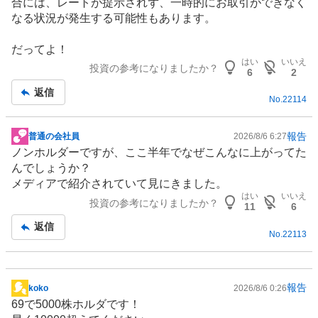
合には、レートが提示されず、一時的にお取引ができなく
なる状況が発生する可能性もあります。
だってよ！
はい
いいえ
投資の参考になりましたか？
6
2
返信
No.
22114
報告
普通の会社員
2026/8/6 6:27
掲
ノンホルダーですが、ここ半年でなぜこんなに上がってた
示
んでしょうか？
板
メディアで紹介されていて見にきました。
記
はい
いいえ
投資の参考になりましたか？
事
11
6
返信
No.
22113
報告
koko
2026/8/6 0:26
掲
69で5000株ホルダです！
示