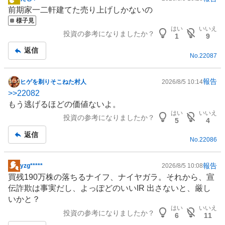
掲
前期家一二軒建てた売り上げしかないの
示
様子見
板
はい
いいえ
投資の参考になりましたか？
記
1
9
事
返信
No.
22087
報告
ヒゲを剃りそこねた村人
2026/8/5 10:14
掲
>>
22082
示
もう逃げるほどの価値ないよ。
板
はい
いいえ
投資の参考になりましたか？
記
5
4
事
返信
No.
22086
報告
yzg*****
2026/8/5 10:08
掲
買残190万株の落ちるナイフ、ナイヤガラ。それから、宣
示
伝詐欺は事実だし、よっぽどのいい
IR
出さないと、厳し
板
いかと？
記
はい
いいえ
投資の参考になりましたか？
事
6
11