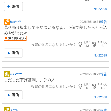
事
返信
No.
22090
報告
hbs*****
2026/8/5 10:34
掲
見せ売り板出してるやついるなぁ。下値で差したら引っ込
示
めやがったw
板
強く買いたい
記
はい
いいえ
投資の参考になりましたか？
事
13
6
返信
No.
22089
報告
mas*****
2026/8/5 10:23
掲
まだまだ下げ基調、、('ω')ノ
示
はい
いいえ
投資の参考になりましたか？
板
6
13
記
返信
No.
22088
事
報告
えむ4
2026/8/5 10:20