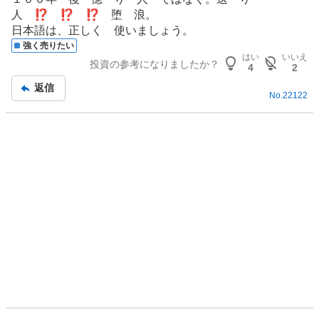
板
、
人 ⁉️ ⁉️ ⁉️ 堕 浪。
記
売
日本語は、正しく 使いましょう。
事
り
強く売りたい
た
はい
いいえ
投資の参考になりましたか？
4
2
い
0
返信
No.
22122
%
、
強
く
売
り
た
い
1
5
.
3
8
%