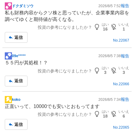
報告
ドクダミソウ
2026/8/5 7:52
掲
私も財務内容からクソ株と思っていたが、企業事業内容を
示
調べてゆくと期待値が高くなる。
板
はい
いいえ
投資の参考になりましたか？
記
16
1
事
返信
No.
22067
報告
09e*****
2026/8/5 7:38
掲
５５円が其処根！？
示
はい
いいえ
投資の参考になりましたか？
板
3
3
記
返信
No.
22066
事
報告
koko
2026/8/5 7:34
掲
正直いって、10000でも安いとおもってます
示
はい
いいえ
投資の参考になりましたか？
板
18
6
記
返信
No.
22065
事