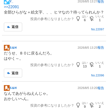
報告
Y_
2026/8/5 13:27
掲
>>
22091
示
全部ひらがな＋絵文字、、、ヒマなの？待ってられんか？
板
はい
いいえ
投資の参考になりましたか？
記
6
1
事
返信
No.
22097
報告
S＆H
2026/8/5 13:25
掲
だうせ、８０に戻るんだろ。
示
はやく～。
板
はい
いいえ
投資の参考になりましたか？
記
13
1
事
返信
No.
22096
報告
S＆H
2026/8/5 13:20
掲
なんであがらねえんじゃ。
示
おかしいへん。
板
はい
いいえ
投資の参考になりましたか？
記
9
2