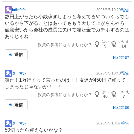
報告
bdb*****
2026/8/5 19:29
掲
数円上がったら小銭稼ぎしようと考えてるやついくらでも
示
いるから下がることはあってももう大して上がらんやろ
板
値段安いから会社の成長に欠けて端た金でガチホするのは
記
ありじゃね
事
はい
いいえ
投資の参考になりましたか？
9
14
返信
No.
22107
報告
ターマン
2026/8/5 18:40
掲
誰だ！1万行くって言ったのは！！友達が450円で買って
示
しまったじゃないか！！！
板
はい
いいえ
投資の参考になりましたか？
記
40
7
事
返信
No.
22106
報告
ターマン
2026/8/5 18:37
掲
50切ったら買えないかな？
示