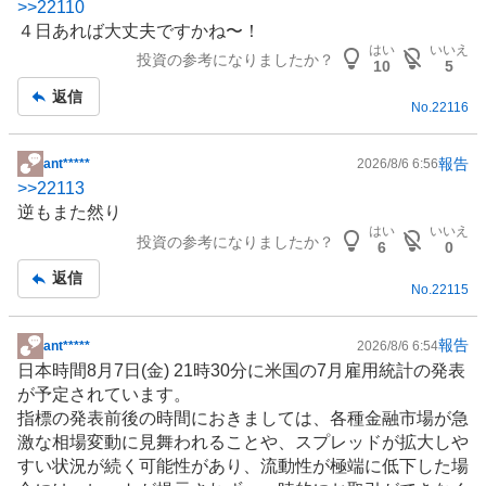
>>
22110
示
４日あれば大丈夫ですかね〜！
板
はい
いいえ
投資の参考になりましたか？
記
10
5
事
返信
No.
22116
報告
ant*****
2026/8/6 6:56
掲
>>
22113
示
逆もまた然り
板
はい
いいえ
投資の参考になりましたか？
記
6
0
事
返信
No.
22115
報告
ant*****
2026/8/6 6:54
掲
日本時間8月7日(金) 21時30分に米国の7月雇用統計の発表
示
が予定されています。
板
指標の発表前後の時間におきましては、各種金融市場が急
記
激な相場変動に見舞われることや、スプレッドが拡大しや
事
すい状況が続く可能性があり、流動性が極端に低下した場