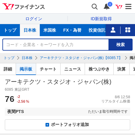
i
ログイン
ID新規取得
主
トップ
日本株
米国株
FX・為替
投資信託
ニュース
な
サ
銘
検索
ー
柄
ビ
を
トップ
日本株
アーキテクツ・スタジオ・ジャパン(株)【6085.T】
掲
ス
検
索
詳細
掲示板
チャート
ニュース
株つぶやき
決算
アーキテクツ・スタジオ・ジャパン(株)
6085
東証GRT
76
-2
8/6 12:58
リアルタイム株価
-2.56
%
夜間PTS
ただいま取引時間外です
ポートフォリオ追加