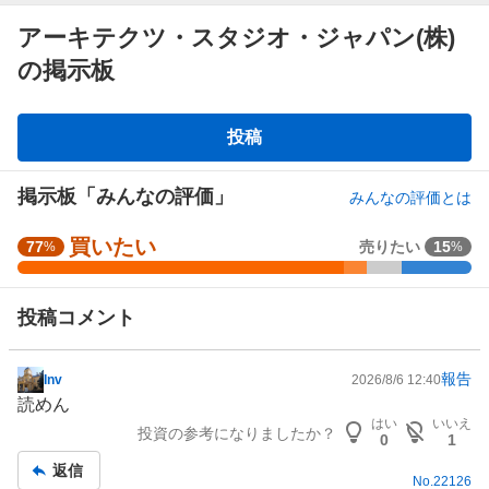
アーキテクツ・スタジオ・ジャパン(株)
の掲示板
掲
投稿
示
板
掲示板「みんなの評価」
みんなの評価とは
買いたい
強
77
売りたい
15
%
%
く
買
投稿コメント
い
た
い
報告
Inv
2026/8/6 12:40
掲
7
読めん
示
1
はい
いいえ
投資の参考になりましたか？
板
.
0
1
記
7
返信
No.
22126
事
9