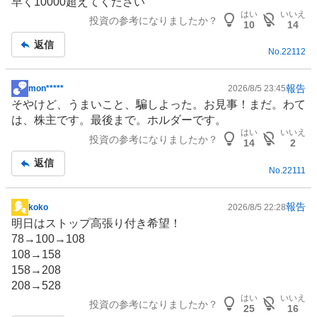
早く10000超えてください
板
はい
いいえ
投資の参考になりましたか？
記
10
14
事
返信
No.
22112
報告
mon*****
2026/8/5 23:45
掲
そやけど、うまいこと、騙しよった。お見事！まだ。わて
示
は、株主です。最後まで。ホルダーです。
板
はい
いいえ
投資の参考になりましたか？
記
14
2
事
返信
No.
22111
報告
koko
2026/8/5 22:28
掲
明日はストップ高張り付き希望！
示
78→100→108
板
108→158
記
158→208
事
208→528
はい
いいえ
投資の参考になりましたか？
25
16