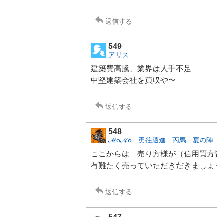
返信する
549
アリス
建築費高騰、業界は人手不足
中堅建築会社を買収や〜
返信する
548
ℳoℳo 勇往邁進・丙馬・夏の陣
ここからは 売り方様が（信用買方
有難たく売っていただきだきましょ
返信する
547