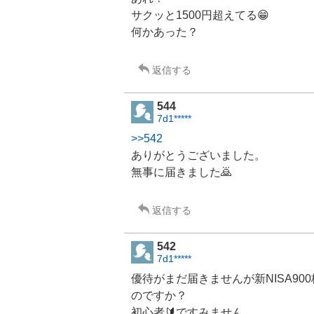
サクッと1500円超えてる😁
何かあった？
返信する
544
7d1*****
>>542
ありがとうございました。
無事に届きました🙇
返信する
542
7d1*****
優待がまだ届きませんが新
NISA
90
のですか？
初心者🔰ですみません