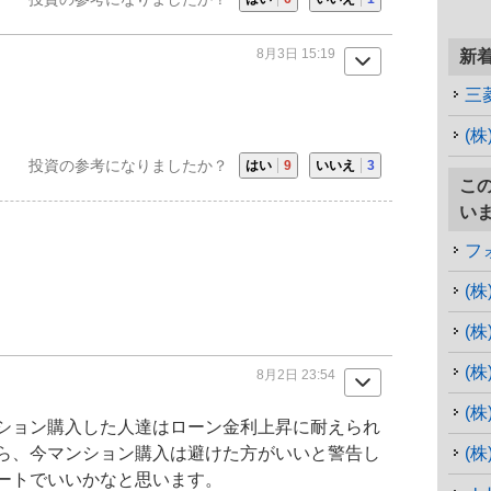
8月3日 15:19
新
三
(
投資の参考になりましたか？
はい
9
いいえ
3
こ
い
フ
(
(
8月2日 23:54
(
ション
購入した人達はローン金利上昇に耐えられ
ら、今マンション購入は避けた方がいいと警告し
(
ートでいいかなと思います。