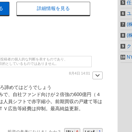
任
る
詳細情報を見る
ユ
(
(
ク
N
て投稿者の個人的な判断を表すものであり、
目的としているものではありません。
8月4日 14:01
そろ諦めてはどうでしょう
みで、自社
ファンド
向けが２倍強の600億円（４
は人員シフトで赤字縮小。前期買収の戸建て等は
ＴＶ広告等経費は抑制。最高純益更新。
投資の参考になりましたか？
はい
6
いいえ
1