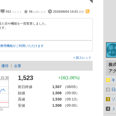
552
56
2026/08/04 14:01
見た目や機能を一部変更しました。
ます。
動整理機能がご利用いただけます
前スレッド
株
優待
企業
ア
1,523
+16(1.06%)
キ
前日終値
1,507
（08/05）
日
始値
1,508
（09:00）
ソ
高値
1,530
（09:13）
安値
1,508
（09:00）
Ｊ