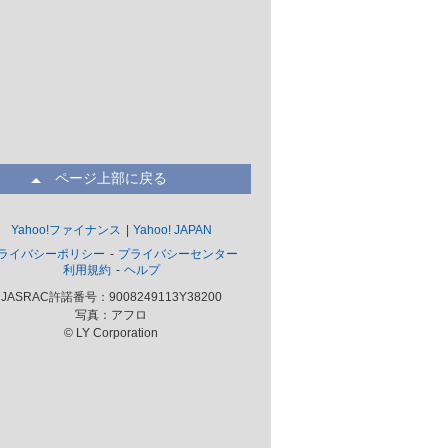
ページ上部に戻る
Yahoo!ファイナンス
Yahoo! JAPAN
ライバシーポリシー
プライバシーセンター
利用規約
ヘルプ
JASRAC許諾番号：9008249113Y38200
写真：アフロ
© LY Corporation