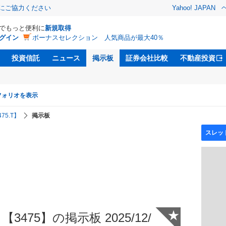
金にご協力ください
Yahoo! JAPAN
Dでもっと便利に
新規取得
グイン
ボーナスセレクション 人気商品が最大40％
投資信託
ニュース
掲示板
証券会社比較
不動産投資
フォリオを表示
75.T】
掲示板
★
475】の掲示板 2025/12/