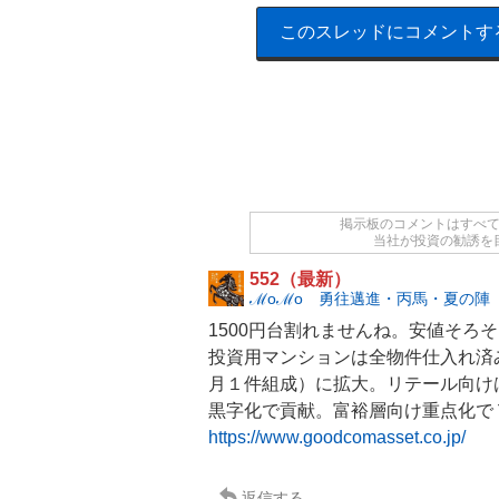
このスレッドにコメントす
掲示板のコメントはすべ
当社が投資の勧誘を
552（最新）
ℳoℳo 勇往邁進・丙馬・夏の陣
1500円台割れませんね。安値そろ
投資用
マンション
は全物件仕入れ済
月１件組成）に拡大。リテール向け
黒字化で貢献。富裕層向け重点化で
https://www.goodcomasset.co.jp/
返信する