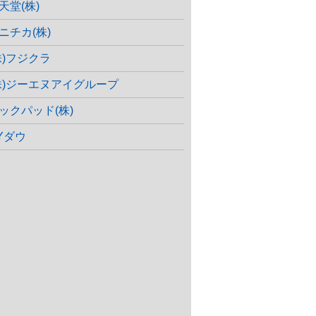
天堂(株)
ニチカ(株)
株)フジクラ
株)ジーエヌアイグループ
ックパッド(株)
Yダウ