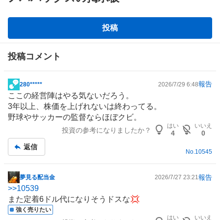
掲
投稿
示
板
投稿コメント
報告
280*****
2026/7/29 6:48
掲
ここの経営陣はやる気ないだろう。
示
3年以上、株価を上げれないは終わってる。
板
野球やサッカーの監督ならほぼクビ。
記
はい
いいえ
投資の参考になりましたか？
事
4
0
返信
No.
10545
報告
夢見る配当金
2026/7/27 23:21
掲
>>
10539
示
また定着6ドル代になりそうドスな💢
板
強く売りたい
記
はい
いいえ