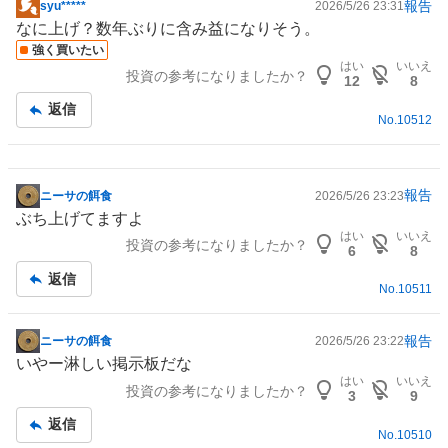
報告
syu*****
2026/5/26 23:31
掲
なに上げ？数年ぶりに含み益になりそう。
示
強く買いたい
板
はい
いいえ
投資の参考になりましたか？
記
12
8
事
返信
No.
10512
報告
ニーサの餌食
2026/5/26 23:23
掲
ぶち上げてますよ
示
はい
いいえ
投資の参考になりましたか？
板
6
8
記
返信
No.
10511
事
報告
ニーサの餌食
2026/5/26 23:22
掲
いやー淋しい掲示板だな
示
はい
いいえ
投資の参考になりましたか？
板
3
9
記
返信
No.
10510
事