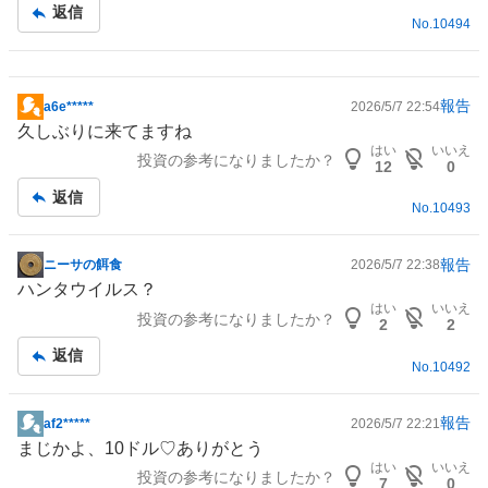
記
返信
No.
10494
事
報告
a6e*****
2026/5/7 22:54
掲
久しぶりに来てますね
示
はい
いいえ
投資の参考になりましたか？
板
12
0
記
返信
No.
10493
事
報告
ニーサの餌食
2026/5/7 22:38
掲
ハンタウイルス？
示
はい
いいえ
投資の参考になりましたか？
板
2
2
記
返信
No.
10492
事
報告
af2*****
2026/5/7 22:21
掲
まじかよ、10ドル♡ありがとう
示
はい
いいえ
投資の参考になりましたか？
板
7
0