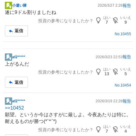
報告
小遣い隊
2026/3/27 2:26
掲
遂に9ドル割りましたね
示
はい
いいえ
投資の参考になりましたか？
板
7
9
記
返信
No.
10455
事
報告
af2*****
2026/3/23 22:53
掲
上がるんだ
示
はい
いいえ
投資の参考になりましたか？
板
13
5
記
返信
No.
10454
事
報告
af2*****
2026/3/19 22:28
掲
>>
10452
示
願望。というか今はさすがに厳しよ。今夜あたりは特に。
板
耐えるものが勝つ(*´꒳`*)
記
はい
いいえ
投資の参考になりましたか？
事
7
4