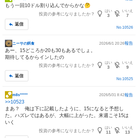
掲
もう一回10ドル割り込んでからかな🤔
示
はい
いいえ
投資の参考になりましたか？
板
3
7
記
返信
No.
10526
事
報告
ニーサの餌食
2026/6/1 20:26
掲
あー、15どころか20も30もあるでしょ。
示
期待してるからインしたの
板
はい
いいえ
投資の参考になりましたか？
記
3
9
事
返信
No.
10525
報告
m8s*****
2026/5/31 8:42
掲
>>
10523
示
まあ？ 俺は下に記載したように、15になると予想し
板
た。ハズレではあるが、大幅に上がった。来週こそ15は
記
いく
事
はい
いいえ
投資の参考になりましたか？
11
13