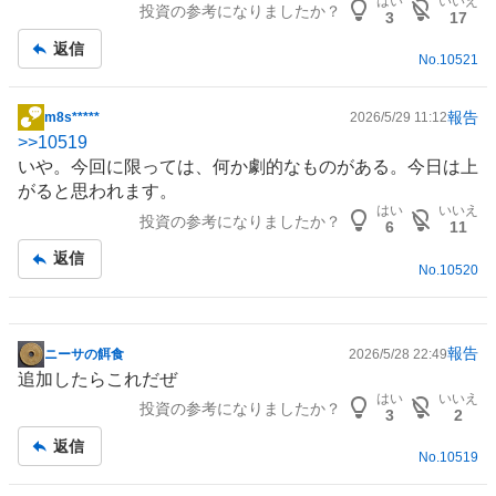
はい
いいえ
投資の参考になりましたか？
板
3
17
記
返信
No.
10521
事
報告
m8s*****
2026/5/29 11:12
掲
>>
10519
示
いや。今回に限っては、何か劇的なものがある。今日は上
板
がると思われます。
記
はい
いいえ
投資の参考になりましたか？
事
6
11
返信
No.
10520
報告
ニーサの餌食
2026/5/28 22:49
掲
追加したらこれだぜ
示
はい
いいえ
投資の参考になりましたか？
板
3
2
記
返信
No.
10519
事