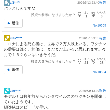
報告
af2*****
2026/5/13 23:40
掲
パッとしんですなー
示
はい
いいえ
投資の参考になりましたか？
板
1
0
記
返信
No.
10505
事
報告
m8s*****
2026/5/10 3:35
掲
コロナによる死亡者は、世界で２万人以上いる。ワクチン
示
の需要は続く。株価は、まだまだ上がると思われます。今
板
月で１５ぐらいはいきそうだ。
記
はい
いいえ
投資の参考になりましたか？
事
21
28
返信
No.
10504
報告
280*****
2026/5/9 13:39
掲
モデルナは数年前からハンタウイルスのワクチンを開発し
示
ていたようです。
板
MRNAはスピードが早い。
記