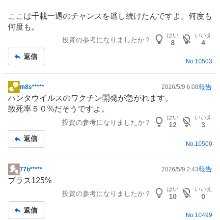
事
ここは千載一遇のチャンスを逃し続けたんですよ。何度も
何度も。
はい
いいえ
投資の参考になりましたか？
8
4
返信
No.
10503
報告
m8s*****
2026/5/9 6:08
掲
ハンタウイルスのワクチン開発が急がれます。
示
致死率５０%だそうですよ。
板
はい
いいえ
投資の参考になりましたか？
記
12
3
事
返信
No.
10500
報告
77b*****
2026/5/9 2:43
掲
プラス125%
示
はい
いいえ
投資の参考になりましたか？
板
10
0
記
返信
No.
10499
事