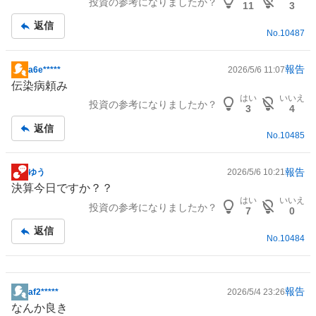
投資の参考になりましたか？
板
11
3
記
返信
No.
10487
事
報告
a6e*****
2026/5/6 11:07
掲
伝染病頼み
示
はい
いいえ
投資の参考になりましたか？
板
3
4
記
返信
No.
10485
事
報告
ゆう
2026/5/6 10:21
掲
決算今日ですか？？
示
はい
いいえ
投資の参考になりましたか？
板
7
0
記
返信
No.
10484
事
報告
af2*****
2026/5/4 23:26
掲
なんか良き
示