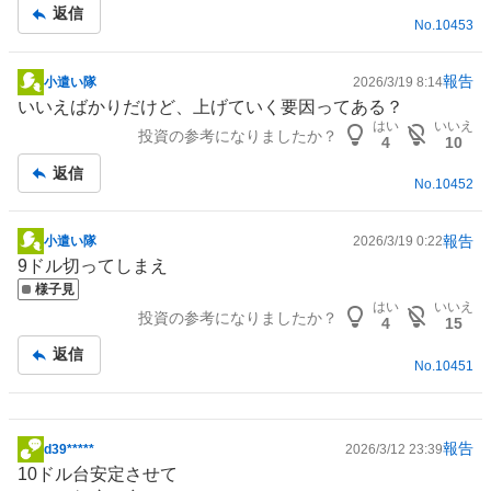
返信
No.
10453
報告
小遣い隊
2026/3/19 8:14
掲
いいえばかりだけど、上げていく要因ってある？
示
はい
いいえ
投資の参考になりましたか？
板
4
10
記
返信
No.
10452
事
報告
小遣い隊
2026/3/19 0:22
掲
9ドル切ってしまえ
示
様子見
板
はい
いいえ
投資の参考になりましたか？
記
4
15
事
返信
No.
10451
報告
d39*****
2026/3/12 23:39
掲
10ドル台安定させて
示