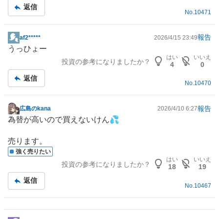
記
返信
No.
10471
事
報告
af2*****
2026/4/15 23:49
掲
うっひょー
示
はい
いいえ
投資の参考になりましたか？
板
4
0
記
返信
No.
10470
事
報告
広島のkana
2026/4/10 6:27
掲
為替が高いので買えないけん💦
示
板
売ります。
記
強く売りたい
事
はい
いいえ
投資の参考になりましたか？
18
19
返信
No.
10467