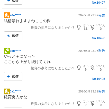
返信
No.
10497
事
報告
a6e*****
2026/5/8 23:49
掲
結構暴れますよねここの株
示
はい
いいえ
投資の参考になりましたか？
板
11
0
記
返信
No.
10496
事
報告
qqe*****
2026/5/8 23:36
掲
やっと＋になった
示
ここから上がり続けてくれ
板
はい
いいえ
投資の参考になりましたか？
記
9
0
事
返信
No.
10495
報告
0a1*****
2026/5/8 23:32
掲
確変突入かな
示
はい
いいえ
投資の参考になりましたか？
板
9
0