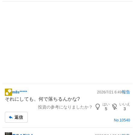
報告
m8s*****
2026/7/21 6:49
掲
それにしても、何で落ちるんかな?
示
はい
いいえ
投資の参考になりましたか？
板
5
3
記
返信
No.
10540
事