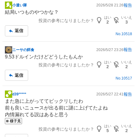
報告
小遣い隊
2026/5/28 21:26
掲
結局いつものやつかな？
示
はい
いいえ
投資の参考になりましたか？
板
2
3
記
返信
No.
10518
事
報告
ニーサの餌食
2026/5/27 23:26
掲
9.53ドルインだけどどうしたもんか
示
はい
いいえ
投資の参考になりましたか？
板
2
2
記
返信
No.
10517
事
報告
d39*****
2026/5/27 22:41
掲
また急に上がっててビックリしたわ
示
前も良いニュースが出る前に謎に上げてたよね
板
内情漏れてる説はあると思う
記
様子見
事
はい
いいえ
投資の参考になりましたか？
5
2