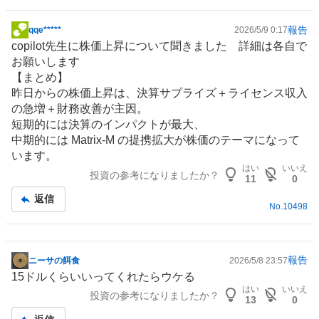
報告
qqe*****
2026/5/9 0:17
掲
copilot先生に株価上昇について聞きました 詳細は各自で
示
お願いします
板
【まとめ】
記
昨日からの株価上昇は、決算サプライズ＋ライセンス収入
事
の急増＋財務改善が主因。
短期的には決算のインパクトが最大、
中期的には Matrix‑M の提携拡大が株価のテーマになって
います。
はい
いいえ
投資の参考になりましたか？
11
0
返信
No.
10498
報告
ニーサの餌食
2026/5/8 23:57
掲
15ドルくらいいってくれたらウケる
示
はい
いいえ
投資の参考になりましたか？
板
13
0
記