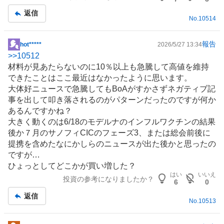
返信
No.
10514
報告
hot*****
2026/5/27 13:34
掲
>>
10512
示
材料が見あたらないのに10％以上も急騰して高値を維持
板
できたことはここ最近はなかったように思います。
記
大体好ニュースで急騰してもBoAがすかさずネガティブ記
事
事を出して叩き落されるのがパターンだったのですが何か
あるんですかね？
大きく動くのは6/18のモデルナのインフルワクチンの結果
後か７月のサノフィCICのフェーズ3、または総会前後に
提携を含めたなにかしらのニュースが出た後かと思ったの
ですが…
ひょっとしてどこかが買い増した？
はい
いいえ
投資の参考になりましたか？
6
0
返信
No.
10513