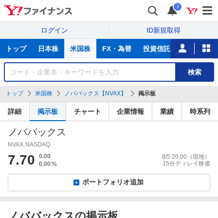
i
ログイン
ID新規取得
主
トップ
日本株
米国株
FX・為替
投資信託
ニュース
な
サ
銘
検索
ー
柄
ビ
を
トップ
米国株
ノババックス【NVAX】
掲示板
ス
検
索
詳細
掲示板
チャート
企業情報
業績
時系列
ノババックス
NVAX
NASDAQ
7.70
0.00
8/5 20:00
（現地）
15分ディレイ株価
0.00
%
ポートフォリオ追加
ノババックスの掲示板