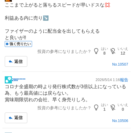
掲
ここまで上がると落ちるスピードが早いドスな💢
示
板
利益ある内に売り↘️
記
事
ファイザーのように配当金を出してもらえる
と良いが‼️
強く売りたい
はい
いいえ
投資の参考になりましたか？
8
12
返信
No.
10507
報告
280*****
2026/5/14 1:16
掲
コロナ全盛期の時より発行株式数が3倍以上になっている
示
為、もう最高値には戻らない。
板
賞味期限切れの会社、早く身売りしろ。
記
はい
いいえ
投資の参考になりましたか？
事
1
0
返信
No.
10506