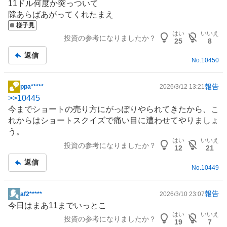
11ドル何度か突っついて
板
隙あらばあがってくれたまえ
記
様子見
事
はい
いいえ
投資の参考になりましたか？
25
8
返信
No.
10450
報告
ppa*****
2026/3/12 13:21
掲
>>
10445
示
今までショートの売り方にがっぽりやられてきたから、こ
板
れからはショートスクイズで痛い目に遭わせてやりましょ
記
う。
事
はい
いいえ
投資の参考になりましたか？
12
21
返信
No.
10449
報告
af2*****
2026/3/10 23:07
掲
今日はまあ11までいっとこ
示
はい
いいえ
投資の参考になりましたか？
板
19
7