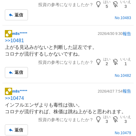
はい
いいえ
投資の参考になりましたか？
板
5
3
記
返信
No.
10483
事
報告
m8s*****
2026/4/30 9:30
掲
>>
10481
示
上がる見込みがないと判断した証左です。
板
コロナが流行するしかないですね。
記
はい
いいえ
投資の参考になりましたか？
事
2
1
返信
No.
10482
報告
m8s*****
2026/4/27 7:54
掲
>>
10474
示
インフルエンザ
よりも毒性は強い。
板
コロナが流行すれば、株価は跳ね上がると思われます。
記
はい
いいえ
投資の参考になりましたか？
事
3
3
返信
No.
10479