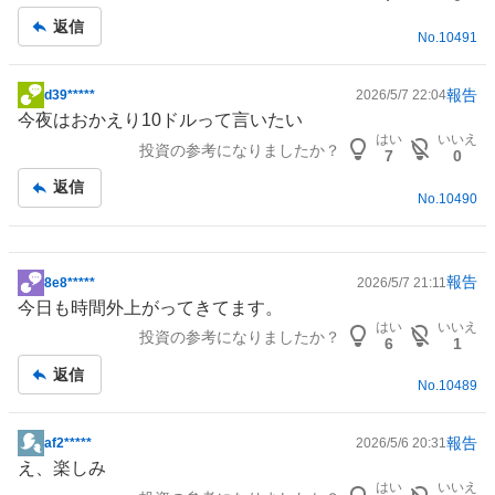
記
返信
No.
10491
事
報告
d39*****
2026/5/7 22:04
掲
今夜はおかえり10ドルって言いたい
示
はい
いいえ
投資の参考になりましたか？
板
7
0
記
返信
No.
10490
事
報告
8e8*****
2026/5/7 21:11
掲
今日も時間外上がってきてます。
示
はい
いいえ
投資の参考になりましたか？
板
6
1
記
返信
No.
10489
事
報告
af2*****
2026/5/6 20:31
掲
え、楽しみ
示
はい
いいえ