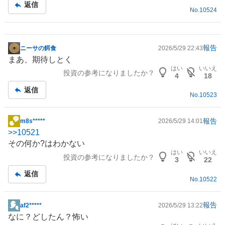
返信
No.
10524
報告
ニーサの餌食
2026/5/29 22:43
掲
まあ、期待しとく
示
はい
いいえ
投資の参考になりましたか？
板
4
18
記
返信
No.
10523
事
報告
m8s*****
2026/5/29 14:01
掲
>>
10521
示
その何か?はわかない
板
はい
いいえ
投資の参考になりましたか？
記
3
22
事
返信
No.
10522
報告
af2*****
2026/5/29 13:22
掲
なに？どしたん？怖い
示