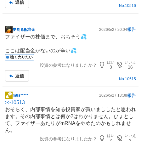
返信
No.
10516
報告
夢見る配当金
2026/5/27 20:04
掲
ファイザーの株価まで、おちそう💦
示
板
ここは配当金がないのが辛い💦
記
強く売りたい
事
はい
いいえ
投資の参考になりましたか？
3
16
返信
No.
10515
報告
m8s*****
2026/5/27 13:38
掲
>>
10513
示
おそらく、内部事情を知る投資家が買いまししたと思われ
板
ます。その内部事情とは何か?はわかりません。ひょとし
記
て、ファイザーあたりがmRNAをやめたのかもしれませ
事
ん。
はい
いいえ
投資の参考になりましたか？
7
3