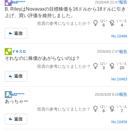
報告
8e8*****
2026/4/9 22:47
掲
B. RileyはNovavaxの目標株価を16ドルから18ドルに引き
示
上げ、買い評価を維持しました。
板
はい
いいえ
投資の参考になりましたか？
記
6
4
事
返信
No.
10466
報告
ドキスロ
2026/4/3 2:47
掲
それなのに株価があがらないのは？
示
はい
いいえ
投資の参考になりましたか？
板
3
20
記
返信
No.
10463
事
報告
af2*****
2026/3/28 9:26
掲
あっちゃー
示
はい
いいえ
投資の参考になりましたか？
板
6
7
記
返信
No.
10456
事