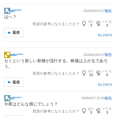
報告
af2*****
2026/4/24 6:17
掲
はへ？
示
はい
いいえ
投資の参考になりましたか？
板
3
2
記
返信
No.
10478
事
報告
m8s*****
2026/4/19 8:17
掲
セミという新しい新種が流行する。株価は上がるであろ
示
う。
板
はい
いいえ
投資の参考になりましたか？
記
10
6
事
返信
No.
10474
報告
af2*****
2026/4/17 22:43
掲
今夜はどんな感じでしょう？
示
はい
いいえ
投資の参考になりましたか？
板
3
3