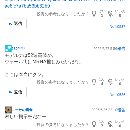
板
ae8fc7a7ba53bb32b9
記
はい
いいえ
投資の参考になりましたか？
事
1
0
返信
No.
10537
報告
280*****
2026/6/27 5:56
掲
モデルナは52週高値か。
示
ウォール街はMRNA推しみたいだな。
板
記
ここは本当にクソ。
事
はい
いいえ
投資の参考になりましたか？
4
0
返信
No.
10536
報告
ニーサの餌食
2026/6/25 22:10
掲
淋しい掲示板だなー
示
はい
いいえ
投資の参考になりましたか？
板
7
0