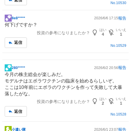
No.
10530
事
報告
8e8*****
2026/6/6 17:15
掲
何下げですか？
示
はい
いいえ
投資の参考になりましたか？
板
4
1
記
返信
No.
10529
事
報告
280*****
2026/6/2 20:56
掲
今月の株主総会が楽しみだ。
示
モデルナはエボラワクチンの臨床を始めるらしいぞ。
板
ここは10年前にエボラのワクチンを作って失敗して大暴
記
落したがな。
事
はい
いいえ
投資の参考になりましたか？
2
1
返信
No.
10528
報告
小遣い隊
2026/6/1 23:07