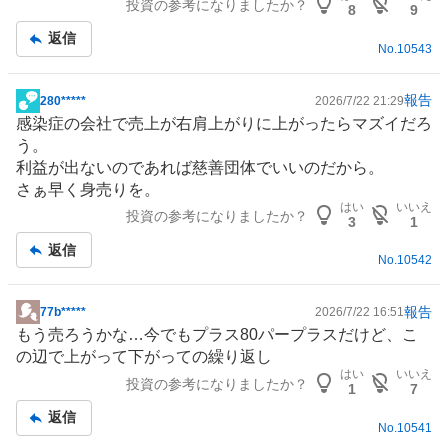
投資の参考になりましたか？
事
8
9
返信
No.
10543
報告
280*****
2026/7/22 21:29
掲
感染症の会社で売上が右肩上がりに上がったらマズイだろ
示
う。
板
利益が出ないのであれば慈善団体でいいのだから。
記
さぁ早く身売りを。
事
はい
いいえ
投資の参考になりましたか？
3
1
返信
No.
10542
報告
77b*****
2026/7/22 16:51
掲
もう売ろうかな…今でもプラス80パープラスだけど、こ
示
の辺で上がって下がっての繰り返し
板
はい
いいえ
投資の参考になりましたか？
記
1
7
事
返信
No.
10541