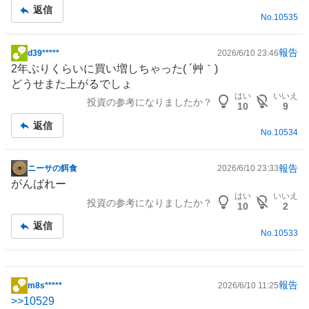
記
返信
No.
10535
事
報告
d39*****
2026/6/10 23:46
掲
2年ぶりくらいに買い増しちゃった( ´艸｀)
示
どうせまた上がるでしょ
板
はい
いいえ
投資の参考になりましたか？
記
10
9
事
返信
No.
10534
報告
ニーサの餌食
2026/6/10 23:33
掲
がんばれー
示
はい
いいえ
投資の参考になりましたか？
板
10
2
記
返信
No.
10533
事
報告
m8s*****
2026/6/10 11:25
掲
>>
10529
示