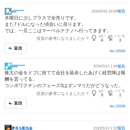
報告
af2*****
2026/5/16 10:06
掲
木曜日に少しプラスで全売りです。
示
また7ドルになった頃合いに戻ります。
板
では、一旦ここはマーベルテクノへ行ってきます。
記
はい
いいえ
投資の参考になりましたか？
事
6
3
返信
No.
10509
報告
280*****
2026/5/14 1:46
掲
株主の金をドブに捨てて会社を延命したあげく経営陣は報
示
酬を貰ってる。
板
コンボワクチンのフェーズ3はダンマリだがどうなった。
記
はい
いいえ
投資の参考になりましたか？
事
5
1
返信
No.
10508
報告
夢見る配当金
2026/5/14 1:32