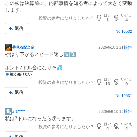
この株は決算前に、内部事情を知る者によって大きく変動
板
します。
記
はい
いいえ
投資の参考になりましたか？
事
1
4
返信
No.
10532
報告
夢見る配当金
2026/6/10 2:21
掲
やはり下がるスピード速し↘️⤵️
示
板
ホント7ドル台になりそ💦
記
強く売りたい
事
はい
いいえ
投資の参考になりましたか？
13
9
返信
No.
10531
報告
af2*****
2026/6/9 10:19
掲
私は7ドルになったら戻ります。
示
はい
いいえ
投資の参考になりましたか？
板
4
4
記
返信