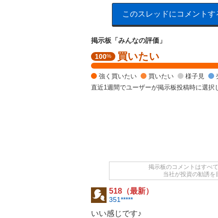
このスレッドにコメントす
掲示板「みんなの評価」
買いたい
強
100
%
く
買
強く買いたい
買いたい
様子見
い
直近1週間でユーザーが掲示板投稿時に選択
た
い
1
0
0
%
掲示板のコメントはすべ
当社が投資の勧誘を
518（最新）
351*****
いい感じです♪