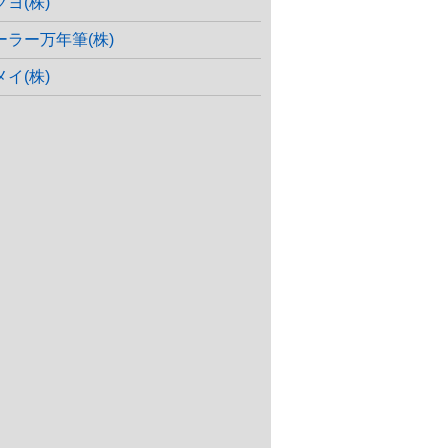
クヨ(株)
ーラー万年筆(株)
メイ(株)