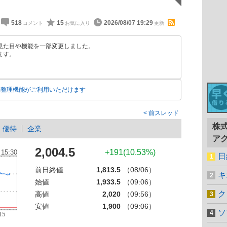
518
15
2026/08/07 19:29
見た目や機能を一部変更しました。
ます。
動整理機能がご利用いただけます
前スレッド
株
優待
企業
ア
2,004.5
+191(10.53%)
日
前日終値
1,813.5
（08/06）
キ
始値
1,933.5
（09:06）
ク
高値
2,020
（09:56）
安値
1,900
（09:06）
ソ