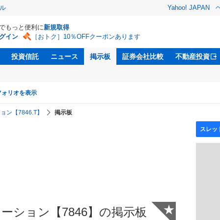
ル
Yahoo! JAPAN
Dでもっと便利に
新規取得
グイン
［おトク］10％OFFクーポンあります
投資信託
ニュース
掲示板
証券会社比較
不動産投資
フォリオを表示
ン【7846.T】
掲示板
★
ーション【7846】の掲示板