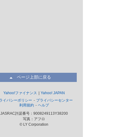
ページ上部に戻る
Yahoo!ファイナンス
Yahoo! JAPAN
ライバシーポリシー
プライバシーセンター
利用規約
ヘルプ
JASRAC許諾番号：9008249113Y38200
写真：アフロ
© LY Corporation