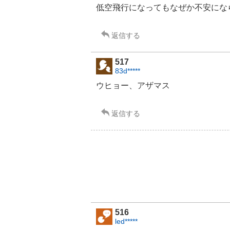
低空飛行になってもなぜか不安になら
返信する
517
83d*****
ウヒョー、アザマス
返信する
516
led*****