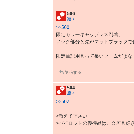
506
凛々
>>500
限定カラーキャップレス到着。
ノック部分と先がマットブラックで良
限定筆記用具って長いブームだよな
返信する
504
凛々
>>502
>教えて下さい。
>パイロットの優待品は、文房具好