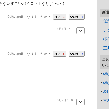
ないすごいパイロットなり(｀･ω･´)ゞ
新
投資の参考になりましたか？
はい
1
いいえ
1
任
8月7日 15:10
テ
(
三
投資の参考になりましたか？
はい
5
いいえ
2
こ
い
(
(
象
8月7日 15:05
三