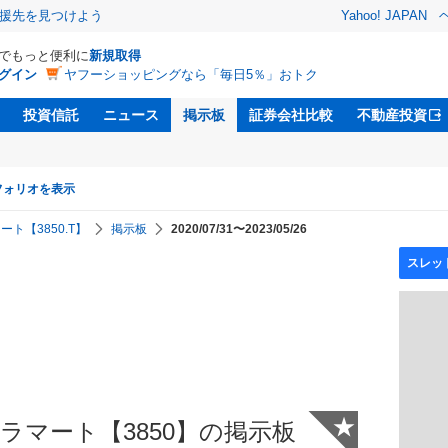
援先を見つけよう
Yahoo! JAPAN
Dでもっと便利に
新規取得
グイン
ヤフーショッピングなら「毎日5％」おトク
投資信託
ニュース
掲示板
証券会社比較
不動産投資
フォリオを表示
ト【3850.T】
掲示板
2020/07/31〜2023/05/26
★
ラマート【3850】の掲示板