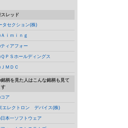
着スレッド
ータセクション(株)
株)Ａｉｍｉｎｇ
株)ティアフォー
株)ＱＰＳホールディングス
株)ＪＭＤＣ
の銘柄を見た人はこんな銘柄も見て
ます
)コア
京エレクトロン デバイス(株)
株)日本一ソフトウェア