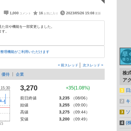
1,000
16
2023/05/26 15:08
見た目や機能を一部変更しました。
ます。
動整理機能がご利用いただけます
前スレッド
次スレッド
株
優待
企業
ア
3,270
+35(1.08%)
日
前日終値
3,235
（08/06）
キ
始値
3,255
（09:00）
ソ
高値
3,275
（09:44）
安値
3,200
（09:49）
(