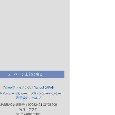
ページ上部に戻る
Yahoo!ファイナンス
Yahoo! JAPAN
ライバシーポリシー
プライバシーセンター
利用規約
ヘルプ
JASRAC許諾番号：9008249113Y38200
写真：アフロ
© LY Corporation