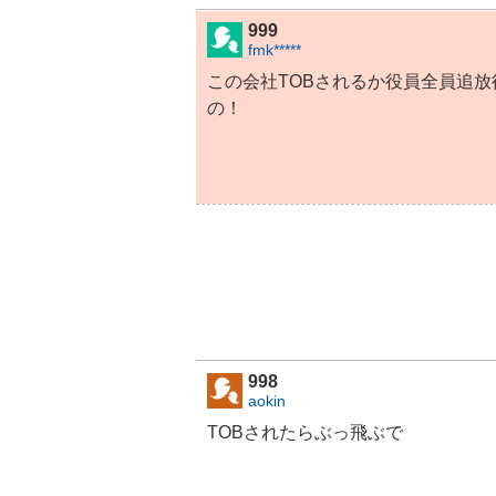
999
fmk*****
この会社TOBされるか役員全員追放
の！
998
aokin
TOBされたらぶっ飛ぶで