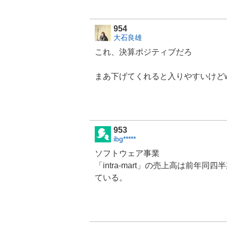
954
大石良雄
これ、決算ポジティブだろ
まあ下げてくれると入りやすいけど
953
ibg*****
ソフトウェア事業
「intra-mart」の売上高は前年
ている。