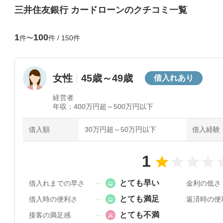
三井住友銀行 カードローン
のクチコミ一覧
1
100
件〜
件 /
150
件
女性
45歳～49歳
借入れあり
経営者
年収：
400万円超～500万円以下
借入額
30万円超～50万円以下
借入経験
1
とても早い
借入れまでの早さ
金利の低さ
とても満足
借入時の便利さ
返済時の便
とても不満
接客の満足感