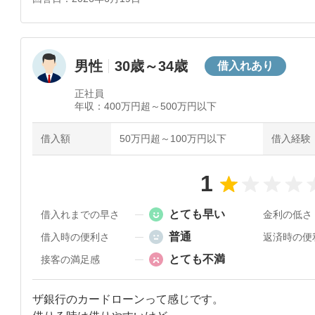
カードローンは、今後の返済の様子で使用出来るかどう
キャッシュカードは直ぐに使用出来るようになる。

男性
30歳～34歳
借入れあり
以上、警察や行政機関に妥当か相談をしてみる。
正社員
年収：
400万円超～500万円以下
借入額
50万円超～100万円以下
借入経験
1
とても早い
借入れまでの早さ
金利の低さ
普通
借入時の便利さ
返済時の便
とても不満
接客の満足感
ザ銀行のカードローンって感じです。
