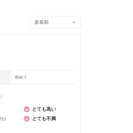
初めて
とても高い
とても不満
利さ