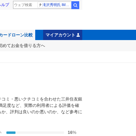
ヘルプ
滝沢秀明氏 IMPACT26
検索
マイアカウント
カードローン比較
初めてお金を借りる方へ
チコミ・悪いクチコミを合わせた
三井住友銀
満足度など、実際の利用者による評価を確
るか、評判は良いのか悪いのか、など参考に
い
16
%