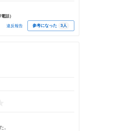
帯電話）
参考になった
3
人
違反報告
。
