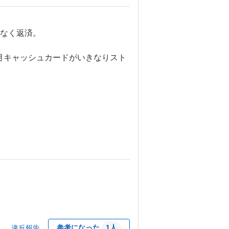
なく返済。

月キャッシュカードがいきなりスト
除。

参考になった
1
人
違反報告