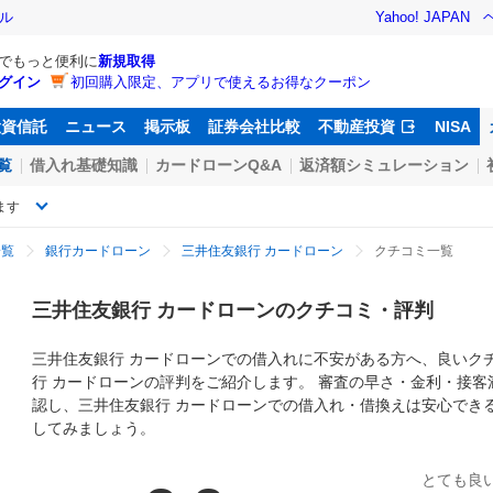
ル
Yahoo! JAPAN
Dでもっと便利に
新規取得
グイン
初回購入限定、アプリで使えるお得なクーポン
投資信託
ニュース
掲示板
証券会社比較
不動産投資
NISA
覧
借入れ基礎知識
カードローンQ&A
返済額シミュレーション
ます
一覧
銀行カードローン
三井住友銀行 カードローン
クチコミ一覧
三井住友銀行 カードローン
のクチコミ・評判
三井住友銀行 カードローン
での借入れに不安がある方へ、良いク
行 カードローン
の評判をご紹介します。 審査の早さ・金利・接客
認し、
三井住友銀行 カードローン
での借入れ・借換えは安心でき
してみましょう。
とても良