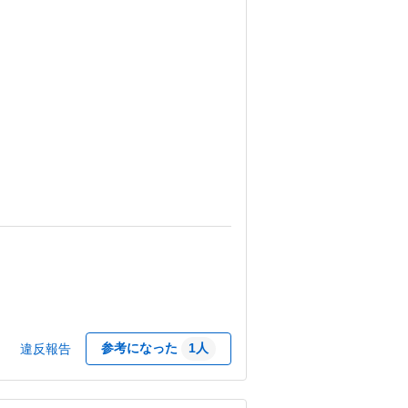
参考になった
1
人
違反報告