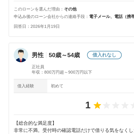
このローンを選んだ理由
その他
申込み後のローン会社からの連絡手段
電子メール、電話（携
回答日
2026年1月19日
男性
50歳～54歳
借入れなし
正社員
年収：
800万円超～900万円以下
借入経験
初めて
1
【総合的な満足度】

非常に不満。受付時の確認電話だけで借りる気をなくした