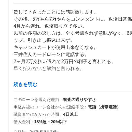
貸して下さったことには感謝致します。

その後、5万やら7万やらをコンスタントに、返済日関係
4月から遅れ、返済取り立て多い。

以前の多額の返し方は、全く考慮されず意味がなく、6
ップ。引き出し振込出来ず。

キャッシュカードが使用出来なくなる。

三井住友カードローンに電話する。

2ヶ月2万支払い遅れて2万円の利子と言われる。

早く払わないと解約と言われる。

6月半ば、三井住友口座に収入。

続きを読む
即座に口座から返済出来るように一時キャッシュカード解
このローンを選んだ理由
審査の通りやすさ
利子含め当月分の3万支払い。

申込み後のローン会社からの連絡手段
電話（携帯電話）
利子含め、入金は8000円ほど。

融資までにかかった時間
4日以上
後は全て利子分で消える。

借入金利
18%超～20%以下
回答日
2026年6月19日