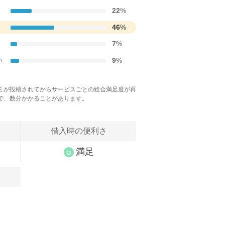
22
%
46
%
7
%
い
9
%
ミが投稿されてからサービスごとの総合満足度が再
で、数分かかることがあります。
借入時の便利さ
満足