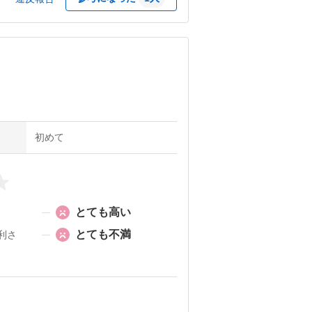
かを検討するとの事。

初めて
とても高い
とても不満
利さ