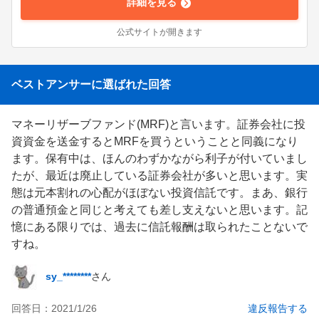
詳細を見る
ーザーフレンドリーなツール、タイムリーな情報、掘り下
げたリサーチ力がネット証券選択のカギを握る時代と言え
公式サイトが開きます
るでしょう。言うまでもありませんが、VポイントやPont
aポイントなどさまざまな取引でポイントがたまるのもい
いですね。投資で収益が得られる上にたまったポイントで
ショッピングにも使えるので、お得感がアップするのは素
ベストアンサーに選ばれた回答
直にうれしいですね。※掲載情報は2025年6月時点
マネーリザーブファンド(MRF)と言います。証券会社に投
資資金を送金するとMRFを買うということと同義になり
ます。保有中は、ほんのわずかながら利子が付いていまし
たが、最近は廃止している証券会社が多いと思います。実
態は元本割れの心配がほぼない投資信託です。まあ、銀行
の普通預金と同じと考えても差し支えないと思います。記
憶にある限りでは、過去に信託報酬は取られたことないで
すね。
sy_********
さん
回答日：
2021/1/26
違反報告する