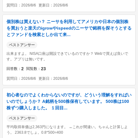
質問日
2026/8/6
更新日
2026/8/6
個別株は買えない？ ニーサを利用してアメリカや日本の個別株
を買おうと楽天のigrowやispeedのニーサで銘柄を探そうとする
とファンドを検索としか出て来...
ベストアンサー
出来ますよ。 NISA口座は開設できているのですか？ Webで買えば良いで
す。アプリは無いです。
2
23
回答数
閲覧数
質問日
2026/8/6
更新日
2026/8/6
初心者なのでよくわからないのですが、どういう理解をすればい
いのでしょうか？ A銘柄を500株保有しています。 500株は100
株ずつ購入しました。 １回目...
ベストアンサー
平均取得単価は2,363円になります。 →これが間違い。ちゃんと計算しよ
う。 2363.8でしょ。0.8*500=400