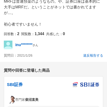
MRFは普通預金のようなもの。や、証券口座は基本的に
大手はMRFだ。ということがネットでは書かれてます
が…。

初心者ですいません！
2
1,344
0
回答数：
閲覧数：
共感した：
inu********
さん
質問日：
2021/1/26
違反報告する
質問や回答に登場した商品
SBI証券
専門家
柴沼直美