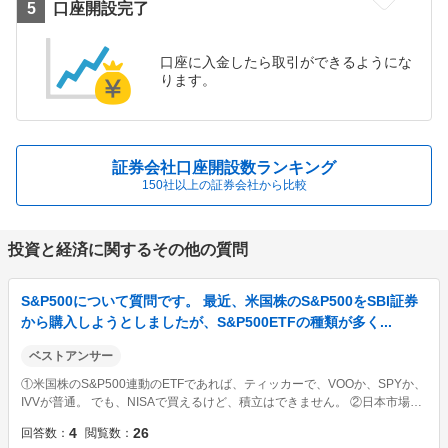
口座開設完了
口座に入金したら取引ができるようにな
ります。
証券会社口座開設数ランキング
150社以上の証券会社から比較
投資と経済に関するその他の質問
S&P500について質問です。 最近、米国株のS&P500をSBI証券
から購入しようとしましたが、S&P500ETFの種類が多く...
ベストアンサー
①米国株のS&P500連動のETFであれば、ティッカーで、VOOか、SPYか、
IVVが普通。 でも、NISAで買えるけど、積立はできません。 ②日本市場の
ETFなら、1547とか、1655とか、1547とか、2563です。 しかしこれら
4
26
回答数
閲覧数
も、NISAで買えるけど、積立はできません。 ...