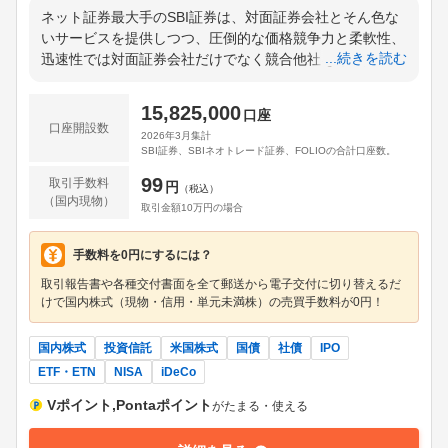
ネット証券最大手のSBI証券は、対面証券会社とそん色な
いサービスを提供しつつ、圧倒的な価格競争力と柔軟性、
...続きを読む
迅速性では対面証券会社だけでなく競合他社をも凌駕して
います。ツールはスマホ・パソコン・タブレットのどのデ
バイスからもアクセス可能で、個人投資初心者から経験
15,825,000
口座
者、セミプロまで幅広い層を対象に、ユーザーフレンドリ
口座開設数
2026年3月集計
ーな仕様に設計されています。このようなツールの利便性
SBI証券、SBIネオトレード証券、FOLIOの合計口座数。
はもとより、特におすすめしたいのが充実した投資情報で
99
取引手数料
す。日経ヴェリタスアナリストランキングで上位にランク
円
（税込）
（国内現物）
インされていた第一人者によるマクロから業界、個別銘柄
取引金額10万円の場合
に至るまでタイムリーできめ細かい情報が提供されている
点は見逃せません。このコンテンツだけでもSBI証券をメ
手数料を0円にするには？
インにする価値があると言えます。加えて、2023年4月に
取引報告書や各種交付書面を全て郵送から電子交付に切り替えるだ
リリースされた「SBIヒートマップPlus」というアプリも
けで国内株式（現物・信用・単元未満株）の売買手数料が0円！
使わない手はありません。個別銘柄のモメンタムが、値上
がりプラス・値下がりマイナスと色分けされていて、一目
国内株式
投資信託
米国株式
国債
社債
IPO
で売り買いのタイミングを確認することができます。最近
ETF・ETN
NISA
iDeCo
の好調な米国株市場を考えれば、対象銘柄群を国内株と米
株の混合、国内株のみ・米株のみと選択できるところも望
Vポイント,Pontaポイント
がたまる・使える
んでいた機能の1つ。もはや手数料の安さ重視で比較する
というよりも、いかにスムーズな取引ができるかというユ