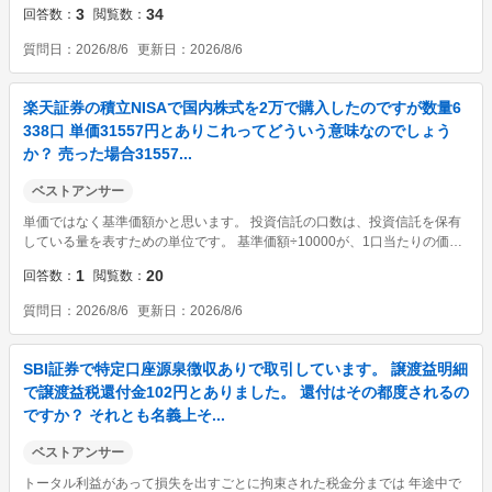
3
34
回答数
閲覧数
質問日
2026/8/6
更新日
2026/8/6
楽天証券の積立NISAで国内株式を2万で購入したのですが数量6
338口 単価31557円とありこれってどういう意味なのでしょう
か？ 売った場合31557...
ベストアンサー
単価ではなく基準価額かと思います。 投資信託の口数は、投資信託を保有
している量を表すための単位です。 基準価額÷10000が、1口当たりの価値
になります。 https://www.amova-am.com/20lab/learn/basics-illust/basics-ill
1
20
回答数
閲覧数
ust-007
質問日
2026/8/6
更新日
2026/8/6
SBI証券で特定口座源泉徴収ありで取引しています。 譲渡益明細
で譲渡益税還付金102円とありました。 還付はその都度されるの
ですか？ それとも名義上そ...
ベストアンサー
トータル利益があって損失を出すごとに拘束された税金分までは 年途中で