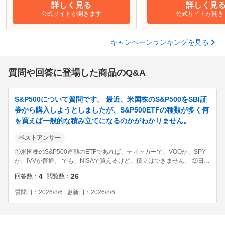
詳しく見る
詳しく見
公式サイトが開きます
公式サイトが開き
キャンペーンランキングを見る
質問や回答に登場した商品のQ&A
S&P500について質問です。 最近、米国株のS&P500をSBI証
券から購入しようとしましたが、S&P500ETFの種類が多く何
を買えば一般的な積み立てになるのかがわかりません。
ベストアンサー
①米国株のS&P500連動のETFであれば、ティッカーで、VOOか、SPY
か、IVVが普通。 でも、NISAで買えるけど、積立はできません。 ②日本
市場のETFなら、1547とか、1655とか、1547とか、2563です。 しかし
4
26
回答数
閲覧数
これらも、NISAで買えるけど、積立はできません。 ...
質問日
2026/8/6
更新日
2026/8/6