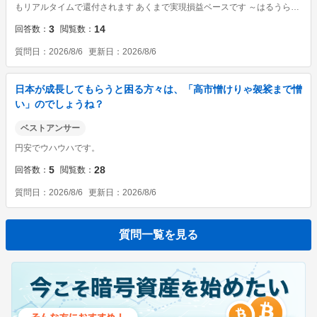
もリアルタイムで還付されます あくまで実現損益ベースです ～はるうらら
～
3
14
回答数
閲覧数
質問日
2026/8/6
更新日
2026/8/6
日本が成長してもらうと困る方々は、「高市憎けりゃ袈裟まで憎
い」のでしょうね？
ベストアンサー
円安でウハウハです。
5
28
回答数
閲覧数
質問日
2026/8/6
更新日
2026/8/6
質問一覧を見る