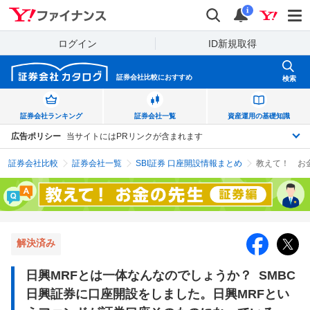
Yahoo!ファイナンス
検索
通知
i
ログイン
ID新規取得
証券会社比較に
おすすめ
検索
証券会社
ランキング
証券会社
一覧
資産運用の
基礎知識
広告ポリシー
当サイトにはPRリンクが含まれます
証券会社比較
証券会社一覧
SBI証券 口座開設情報まとめ
解決済み
日興MRFとは一体なんなのでしょうか？ SMBC
日興証券に口座開設をしました。日興MRFとい