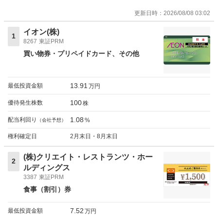
更新日時：
2026/08/08 03:02
イオン(株)
1
8267
東証PRM
買い物券・プリペイドカード
その他
13.91
最低投資金額
万円
100
優待発生株数
株
1.08
配当利回り
%
（会社予想）
権利確定日
2月末日・8月末日
(株)クリエイト・レストランツ・ホー
2
ルディングス
3387
東証PRM
食事（割引）券
7.52
最低投資金額
万円