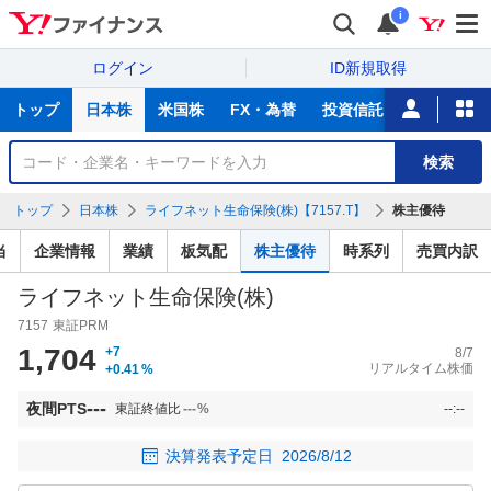
i
ログイン
ID新規取得
主
トップ
日本株
米国株
FX・為替
投資信託
ニュース
な
サ
銘
検索
ー
柄
ビ
を
トップ
日本株
ライフネット生命保険(株)【7157.T】
株主優待
ス
検
索
当
企業情報
業績
板気配
株主優待
時系列
売買内訳
ライフネット生命保険(株)
7157
東証PRM
1,704
+7
8/7
リアルタイム株価
+0.41
%
---
夜間PTS
東証終値比
---
%
--:--
決算発表予定日
2026/8/12