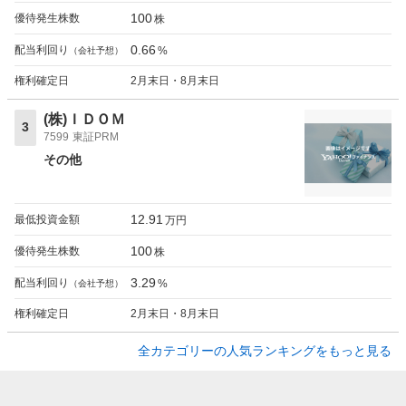
100
優待発生株数
株
0.66
配当利回り
%
（会社予想）
権利確定日
2月末日・8月末日
(株)ＩＤＯＭ
3
7599
東証PRM
その他
12.91
最低投資金額
万円
100
優待発生株数
株
3.29
配当利回り
%
（会社予想）
権利確定日
2月末日・8月末日
全カテゴリーの人気ランキングをもっと見る