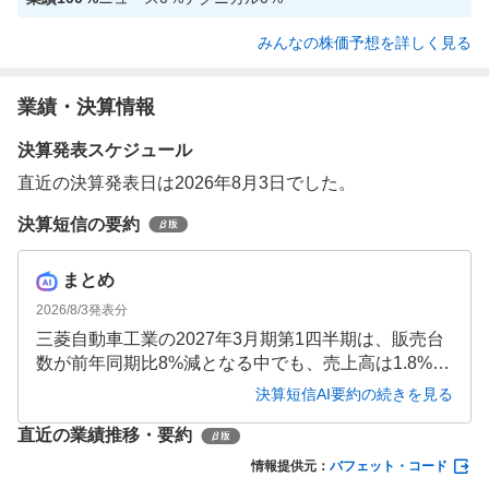
みんなの株価予想を詳しく見る
業績・決算情報
決算発表スケジュール
直近の決算発表日は2026年8月3日でした。
決算短信の要約
まとめ
2026/8/3
発表分
三菱自動車工業の2027年3月期第1四半期は、販売台
数が前年同期比8%減となる中でも、売上高は1.8%増
の6,199億円を確保しました。収益改善施策が効果を
決算短信AI要約の続きを見る
発揮し、営業利益は78.8%増の101億円、経常利益は
直近の業績推移・要約
101.3%増の97億円と大幅に改善。通期予想は売上高
3兆2,600億円、営業利益900億円を見込んでいます。
情報提供元：
バフェット・コード