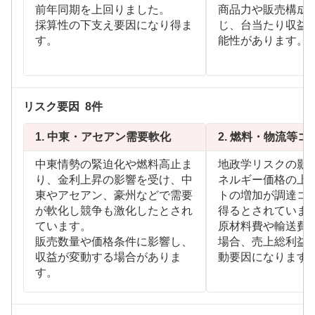
前年同期を上回りました。
商品力や販売構成
採算性の下支え要因になり得ま
じ、台当たり収益
す。
能性があります。
リスク要因
8
件
1.
中東・アセアン需要軟化
2.
燃料・物流等コ
中東情勢の緊迫化や燃料高止ま
地政学リスクの影
り、金利上昇の影響を受け、中
ネルギー価格の上
東やアセアン、豪州などで需要
トの増加が調達コ
が軟化し競争も激化したとされ
得るとされていま
ています。
原材料費や輸送費
販売数量や価格条件に影響し、
場合、売上総利益
収益が変動する場合がありま
動要因になります
す。