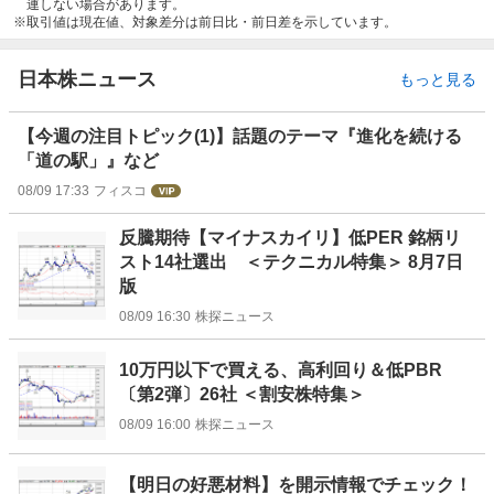
連しない場合があります。
取引値は現在値、対象差分は前日比・前日差を示しています。
日本株ニュース
もっと見る
【今週の注目トピック(1)】話題のテーマ『進化を続ける
「道の駅」』など
08/09 17:33
フィスコ
反騰期待【マイナスカイリ】低PER 銘柄リ
スト14社選出 ＜テクニカル特集＞ 8月7日
版
08/09 16:30
株探ニュース
10万円以下で買える、高利回り＆低PBR
〔第2弾〕26社 ＜割安株特集＞
08/09 16:00
株探ニュース
【明日の好悪材料】を開示情報でチェック！