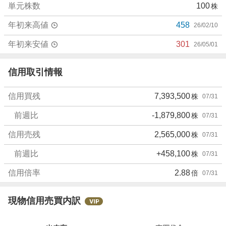
単元株数
100
株
.
2
年初来高値
458
26/02/10
2
%
年初来安値
301
26/05/01
、
売
信用取引情報
り
た
信用買残
7,393,500
株
07/31
い
2
前週比
-1,879,800
株
07/31
2
.
信用売残
2,565,000
株
07/31
2
前週比
+458,100
株
07/31
2
%
信用倍率
2.88
倍
07/31
、
強
く
現物信用売買内訳
売
り