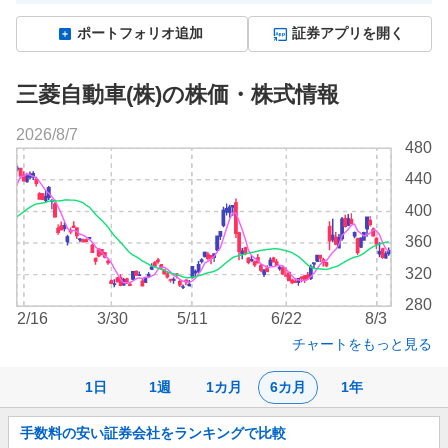
ポートフォリオ追加
証券アプリを開く
三菱自動車(株)の株価・株式情報
2026/8/7
株
480
価
440
チ
ャ
400
ー
360
ト
320
280
2/16
3/30
5/11
6/22
8/3
チャートをもっと見る
1日
1週
1カ月
6カ月
1年
お
手数料の安い証券会社をランキングで比較