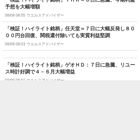
予想を大幅増額
08/09 08:05
ウエルスアドバイザー
「検証！ハイライト銘柄」任天堂＝７日に大幅反発し８０
００円台回復、関税還付除いても実質利益堅調
08/09 08:03
ウエルスアドバイザー
「検証！ハイライト銘柄」ゲオＨＤ：７日に急騰、リユー
ス時計好調で４－６月大幅増益
08/09 08:01
ウエルスアドバイザー
信用残ランキング【買い残減少】 ＮＴＴ、日
本製鉄、サンリオ
08/09 08:00
株探ニュース
今週の通期【業績上方修正】銘柄一覧 (8/3～
8/7 発表分)