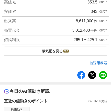
高値
353.5
08/07
安値
343
08/07
出来高
8,611,000
株
08/07
売買代金
3,012,400
千円
08/07
値幅制限
265.1〜425.1
08/07
板気配を見る
輸送用機器
シ
ェ
ア
今日のAI値動き解説
直近の値動きのポイント
8/7 16:00
更新
株価動向