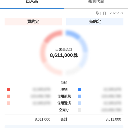
出来高
売買代金
た
い
取引日：
2026/8/7
5
買約定
売約定
.
5
6
%
出来高合計
8,611,000
株
（
株
）
買約定
12,345,678
現物
売約定
12,345,678
買約定
123,456,789
信用新規
売約定
123,456,789
買約定
12,345,678
信用返済
売約定
12,345,678
空売り
売約定
123,456,789
8,611,000
合計
8,611,000
買約定
売約定