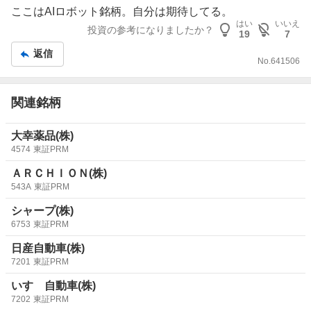
示
ここはAI
ロボット
銘柄。自分は期待してる。
板
はい
いいえ
投資の参考になりましたか？
19
7
記
返信
事
No.
641506
関連銘柄
大幸薬品(株)
4574
東証PRM
ＡＲＣＨＩＯＮ(株)
543A
東証PRM
シャープ(株)
6753
東証PRM
日産自動車(株)
7201
東証PRM
いすゞ自動車(株)
7202
東証PRM