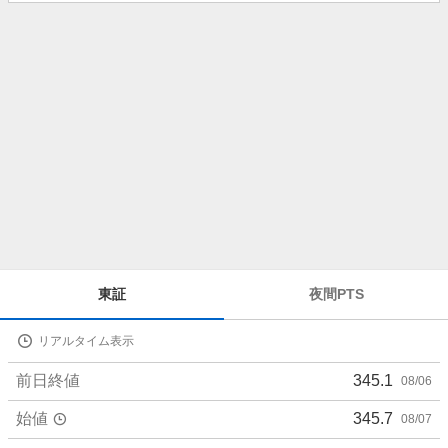
知
ら
せ
株
東証
夜間PTS
価
詳
リアルタイム表示
細
値
前日終値
345.1
08/06
始値
345.7
08/07