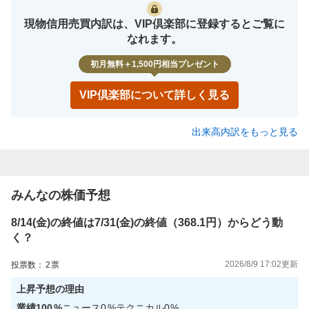
現物信用売買内訳は、VIP倶楽部に登録するとご覧に
なれます。
初月無料＋1,500円相当プレゼント
VIP倶楽部について詳しく見る
出来高内訳をもっと見る
みんなの株価予想
8/14(金)の終値は7/31(金)の終値（368.1円）からどう動
く？
2026/8/9 17:02
更新
投票数：
2
票
上昇
予想の理由
業績
100
%
ニュース
0
%
テクニカル
0
%