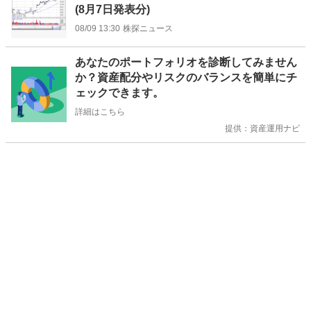
(8月7日発表分)
08/09 13:30
株探ニュース
お
あなたのポートフォリオを診断してみません
知
か？資産配分やリスクのバランスを簡単にチ
ら
ェックできます。
せ
詳細はこちら
提供：資産運用ナビ