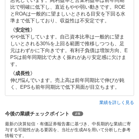
悪化しています。純利益率と営業利益率は前年同期
比で明確に低下し、直近もやや弱い動きです。ROE
とROAは一般的に望ましいとされる目安を下回る水
準まで低下しており、収益性は不安定です。
〈安定性〉
やや低下しています。自己資本比率は一般的に望ま
しいとされる30%を上回る範囲で推移しつつも、足
元はわずかに下向きです。有利子負債は増加方向、E
PSは前年同期比で大きく振れがあり安定感に欠けま
す。
〈成長性〉
伸び悩んでいます。売上高は前年同期比で伸びが鈍
く、EPSも前年同期比で低下局面が目立ちます。
業績を詳しく見る
今後の業績チェックポイント
最新の決算短信・有価証券報告書に基づき、中長期的な業績に寄
与する可能性がある要因を、当社が生成AIを用いて分析した参考
情報です。