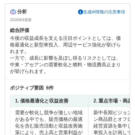
分析
生成AI情報の注意事項
2026/8/4
更新
総合評価
今後の収益成長を支える注目ポイントとしては、価
格最適化と新型車投入、周辺サービス強化が挙げら
れます。
一方で、成長に影響を及ぼし得るリスクとしては、
中東・アセアンの需要軟化と燃料・物流費高止まり
が挙げられます。
ポジティブ要因
6
件
1.
価格最適化と収益改善
2.
重点市場・商品
需要が軟化し競争が激しい地域
新中長期ビジョン
がある中でも、販売価格の最適
ン商品群とオフロ
化を含む販売活動と収益改善施
経営資源を集中し
策により、売上高と営業利益が
車投入を計画して