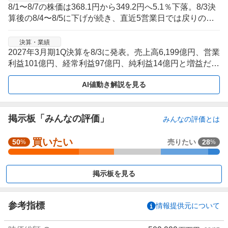
8/1〜8/7の株価は368.1円から349.2円へ5.1％下落。8/3決
算後の8/4〜8/5に下げが続き、直近5営業日では戻りの鈍
い調整局面が続いた。
決算・業績
2027年3月期1Q決算を8/3に発表。売上高6,199億円、営業
利益101億円、経常利益97億円、純利益14億円と増益だ
が、通期予想は据え置きで発表直後の値動きは伸び切らな
AI値動き解説を見る
かった。
掲示板「みんなの評価」
みんなの評価とは
買いたい
強
50
売りたい
28
%
%
く
買
掲示板を見る
い
た
い
参考指標
情報提供元について
3
3