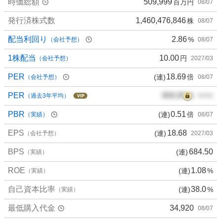
時価総額
509,999
百万円
08/07
.
3
発行済株式数
1,460,476,846
株
08/07
3
%
配当利回り
2.86
%
（会社予想）
08/07
、
買
1株配当
10.00
円
（会社予想）
2027/03
い
PER
18.69
(連)
倍
（会社予想）
08/07
た
い
PER
000.00
倍
（過去3年平均）
00/00
1
6
PBR
0.51
(連)
倍
（実績）
08/07
.
EPS
18.68
(連)
6
（会社予想）
2027/03
7
BPS
684.50
(連)
（実績）
%
、
ROE
1.08
(連)
%
（実績）
様
子
自己資本比率
38.0
(連)
%
（実績）
見
最低購入代金
34,920
08/07
2
2