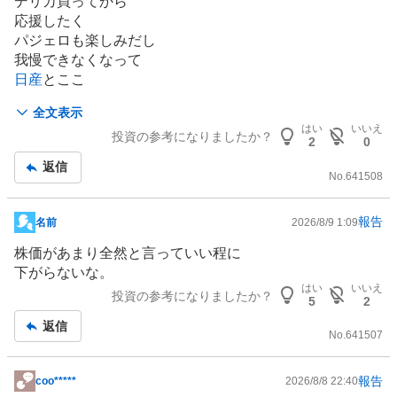
デリカ買ってから
板
応援したく
記
パジェロも楽しみだし
事
我慢できなくなって
日産
とここ
先週買ってしまった。
全文表示
企業価値、株価上昇期待してます
はい
いいえ
投資の参考になりましたか？
2
0
返信
No.
641508
報告
名前
2026/8/9 1:09
掲
示
株価があまり全然と言っていい程に
板
下がらないな。
記
はい
いいえ
投資の参考になりましたか？
5
2
事
返信
No.
641507
報告
coo*****
2026/8/8 22:40
掲