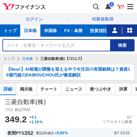
i
ログイン
ID新規取得
主
トップ
日本株
米国株
FX・為替
投資信託
ニュース
な
サ
銘
検索
ー
柄
ビ
を
トップ
日本株
三菱自動車(株)【7211.T】
ス
検
お
索
【New!】AI相場が調整を迎える中で今注目の有望銘柄は？資産1
知
0億円超のDAIBOUCHOU氏が徹底解説
ら
せ
詳細
掲示板
チャート
ニュース
株つぶやき
決算
三菱自動車(株)
7211
東証PRM
349.2
+4.1
8/7
リアルタイム株価
+1.19
%
352
夜間PTS
東証終値比
+0.80
%
8/7 23:52