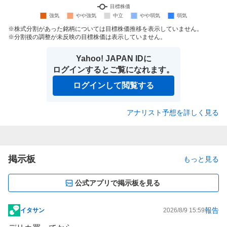
株式分割があった銘柄については目標株価推移を表示していません。
分割後の調整が未反映の目標株価は表示していません。
Yahoo! JAPAN IDに
ログインするとご覧になれます。
ログインして閲覧する
アナリスト予想を詳しく見る
掲示板
もっと見る
公式アプリで掲示板を見る
報告
イタサン
2026/8/9 15:59
掲
示