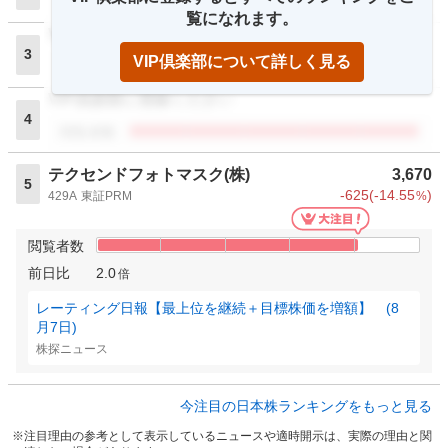
閲覧者数
覧になれます。
VIP倶楽部に登録ください
3
VIP倶楽部について詳しく見る
閲覧者数
VIP倶楽部に登録ください
4
閲覧者数
テクセンドフォトマスク(株)
3,670
5
-625
(
-14.55
)
429A
東証PRM
%
閲覧者数
前日比
2.0
倍
レーティング日報【最上位を継続＋目標株価を増額】 (8
月7日)
株探ニュース
今注目の日本株ランキングをもっと見る
注目理由の参考として表示しているニュースや適時開示は、実際の理由と関