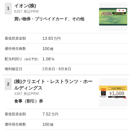
イオン(株)
1
8267
東証PRM
買い物券・プリペイドカード
その他
13.83
最低投資金額
万円
100
優待発生株数
株
1.08
配当利回り
%
（会社予想）
権利確定日
2月末日・8月末日
(株)クリエイト・レストランツ・ホー
2
ルディングス
3387
東証PRM
食事（割引）券
7.52
最低投資金額
万円
100
優待発生株数
株