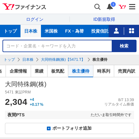
i
ログイン
ID新規取得
主
トップ
日本株
米国株
FX・為替
投資信託
ニュース
な
サ
銘
検索
ー
柄
ビ
を
トップ
日本株
大同特殊鋼(株)【5471.T】
株主優待
ス
検
索
当
企業情報
業績
板気配
株主優待
時系列
売買内訳
大同特殊鋼(株)
5471
東証PRM
2,304
+4
8/7 13:39
リアルタイム株価
+0.17
%
夜間PTS
ただいま取引時間外です
ポートフォリオ追加