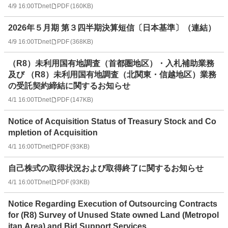
4/9 16:00
TDnet
PDF
(
160KB
)
2026年５月期 第３四半期決算短信〔日本基準〕（連結）
4/9 16:00
TDnet
PDF
(
368KB
)
（R8）未利用国有地調査（首都圏地区）・入札補助業務
及び （R8）未利用国有地調査（北関東・信越地区）業務
の受託契約締結に関するお知らせ
4/1 16:00
TDnet
PDF
(
147KB
)
Notice of Acquisition Status of Treasury Stock and Co
mpletion of Acquisition
4/1 16:00
TDnet
PDF
(
93KB
)
自己株式の取得状況および取得終了に関するお知らせ
4/1 16:00
TDnet
PDF
(
93KB
)
Notice Regarding Execution of Outsourcing Contracts
for (R8) Survey of Unused State owned Land (Metropol
itan Area) and Bid Support Services