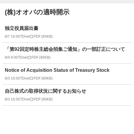
(株)オオバの適時開示
適
独立役員届出書
時
8/7 16:00
TDnet
PDF
(
85KB
)
開
示
「第92回定時株主総会招集ご通知」の一部訂正について
情
報
8/4 8:00
TDnet
PDF
(
96KB
)
一
Notice of Acquisition Status of Treasury Stock
覧
8/3 16:00
TDnet
PDF
(
80KB
)
自己株式の取得状況に関するお知らせ
8/3 16:00
TDnet
PDF
(
90KB
)