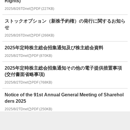
Rights)
2025/8/26
TDnet
PDF
(
227KB
)
ストックオプション（新株予約権）の発行に関するお知ら
せ
2025/8/26
TDnet
PDF
(
266KB
)
2025年定時株主総会招集通知及び株主総会資料
2025/8/2
TDnet
PDF
(
870KB
)
2025年定時株主総会招集通知その他の電子提供措置事項
(交付書面省略事項)
2025/8/2
TDnet
PDF
(
768KB
)
Notice of the 91st Annual General Meeting of Sharehol
ders 2025
2025/8/2
TDnet
PDF
(
250KB
)
独立役員届出書
2025/8/1
TDnet
PDF
(
86KB
)