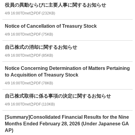
役員の異動ならびに主要人事に関するお知らせ
4/9 16:00
TDnet
PDF
(
232KB
)
Notice of Cancellation of Treasury Stock
4/9 16:00
TDnet
PDF
(
75KB
)
自己株式の消却に関するお知らせ
4/9 16:00
TDnet
PDF
(
85KB
)
Notice Concerning Determination of Matters Pertaining
to Acquisition of Treasury Stock
4/9 16:00
TDnet
PDF
(
78KB
)
自己株式取得に係る事項の決定に関するお知らせ
4/9 16:00
TDnet
PDF
(
110KB
)
[Summary]Consolidated Financial Results for the Nine
Months Ended February 28, 2026 (Under Japanese GA
AP)