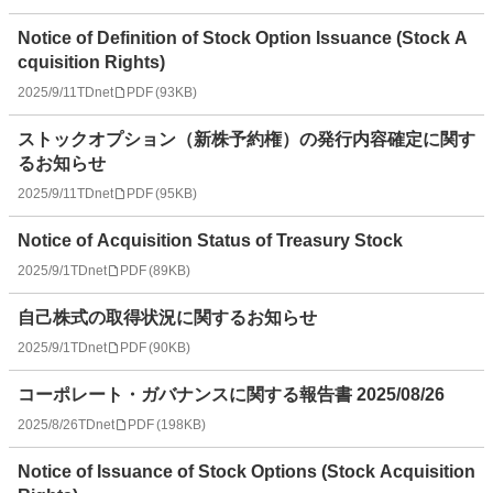
Notice of Definition of Stock Option Issuance (Stock A
cquisition Rights)
2025/9/11
TDnet
PDF
(
93KB
)
ストックオプション（新株予約権）の発行内容確定に関す
るお知らせ
2025/9/11
TDnet
PDF
(
95KB
)
Notice of Acquisition Status of Treasury Stock
2025/9/1
TDnet
PDF
(
89KB
)
自己株式の取得状況に関するお知らせ
2025/9/1
TDnet
PDF
(
90KB
)
コーポレート・ガバナンスに関する報告書 2025/08/26
2025/8/26
TDnet
PDF
(
198KB
)
Notice of Issuance of Stock Options (Stock Acquisition