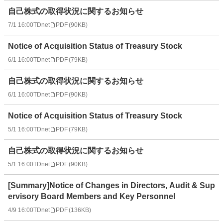
自己株式の取得状況に関するお知らせ
7/1 16:00
TDnet
PDF
(
90KB
)
Notice of Acquisition Status of Treasury Stock
6/1 16:00
TDnet
PDF
(
79KB
)
自己株式の取得状況に関するお知らせ
6/1 16:00
TDnet
PDF
(
90KB
)
Notice of Acquisition Status of Treasury Stock
5/1 16:00
TDnet
PDF
(
79KB
)
自己株式の取得状況に関するお知らせ
5/1 16:00
TDnet
PDF
(
90KB
)
[Summary]Notice of Changes in Directors, Audit & Sup
ervisory Board Members and Key Personnel
4/9 16:00
TDnet
PDF
(
136KB
)