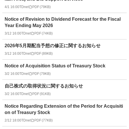
4/1 16:00
TDnet
PDF
(
79KB
)
Notice of Revision to Dividend Forecast for the Fiscal
Year Ending May 2026
3/12 16:00
TDnet
PDF
(
74KB
)
2026年5月期配当予想の修正に関するお知らせ
3/12 16:00
TDnet
PDF
(
89KB
)
Notice of Acquisition Status of Treasury Stock
3/2 16:00
TDnet
PDF
(
79KB
)
自己株式の取得状況に関するお知らせ
3/2 16:00
TDnet
PDF
(
91KB
)
Notice Regarding Extension of the Period for Acquisiti
on of Treasury Stock
2/12 18:00
TDnet
PDF
(
77KB
)