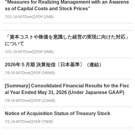
“Measures for Realizing Management with an Awarene
ss of Capital Costs and Stock Prices”
7/31 18:00
TDnet
PDF
(
2MB
)
「資本コストや株価を意識した経営の実現に向けた対応」
について
7/31 18:00
TDnet
PDF
(
4MB
)
2026年５月期 決算短信〔日本基準〕（連結）
7/9 16:00
TDnet
PDF
(
390KB
)
[Summary] Consolidated Financial Results for the Fisc
al Year Ended May 31, 2026 (Under Japanese GAAP)
7/9 16:00
TDnet
PDF
(
216KB
)
Notice of Acquisition Status of Treasury Stock
7/1 16:00
TDnet
PDF
(
79KB
)