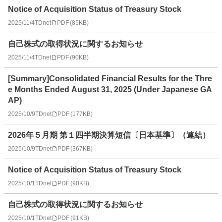
Notice of Acquisition Status of Treasury Stock
2025/11/4
TDnet
PDF
(
85KB
)
自己株式の取得状況に関するお知らせ
2025/11/4
TDnet
PDF
(
90KB
)
[Summary]Consolidated Financial Results for the Thre
e Months Ended August 31, 2025 (Under Japanese GA
AP)
2025/10/9
TDnet
PDF
(
177KB
)
2026年５月期 第１四半期決算短信〔日本基準〕（連結）
2025/10/9
TDnet
PDF
(
367KB
)
Notice of Acquisition Status of Treasury Stock
2025/10/1
TDnet
PDF
(
90KB
)
自己株式の取得状況に関するお知らせ
2025/10/1
TDnet
PDF
(
91KB
)