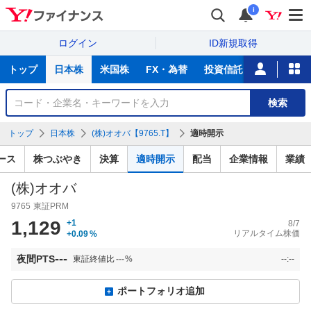
i
ログイン
ID新規取得
主
トップ
日本株
米国株
FX・為替
投資信託
ニュース
な
サ
銘
検索
ー
柄
ビ
を
トップ
日本株
(株)オオバ【9765.T】
適時開示
ス
検
索
ース
株つぶやき
決算
適時開示
配当
企業情報
業績
(株)オオバ
9765
東証PRM
1,129
+1
8/7
リアルタイム株価
+0.09
%
---
夜間PTS
東証終値比
---
%
--:--
ポートフォリオ追加