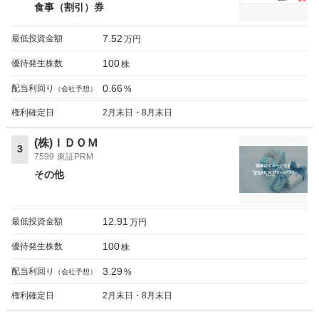
食事（割引）券
7.52
最低投資金額
万円
100
優待発生株数
株
0.66
配当利回り
%
（会社予想）
権利確定日
2月末日・8月末日
(株)ＩＤＯＭ
3
7599
東証PRM
その他
12.91
最低投資金額
万円
100
優待発生株数
株
3.29
配当利回り
%
（会社予想）
権利確定日
2月末日・8月末日