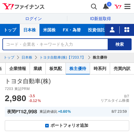
i
ログイン
ID新規取得
主
トップ
日本株
米国株
FX・為替
投資信託
ニュース
な
サ
銘
検索
ー
柄
ビ
を
トップ
日本株
トヨタ自動車(株)【7203.T】
株主優待
ス
検
索
当
企業情報
業績
板気配
株主優待
時系列
売買内訳
トヨタ自動車(株)
7203
東証PRM
2,980
-3.5
8/7
リアルタイム株価
-0.12
%
2,998
夜間PTS
東証終値比
+0.60
%
8/7 23:59
ポートフォリオ追加