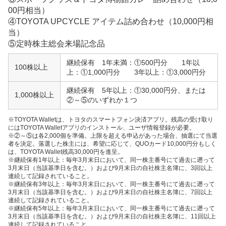
00円相当）
④TOYOTA UPCYCLE アイテム詰め合わせ（10,000円相
当）
⑤定時株主総会来場記念品
継続保有 1年未満：①500円分 1年以
100株以上
上：①1,000円分 3年以上：①3,000円分
継続保有 5年以上：①30,000円分、または
1,000株以上
②～⑤のいずれか１つ
※TOYOTA Walletは、トヨタのスマートフォン決済アプリ。残高の受け取り
にはTOYOTA Walletアプリのインストール、ユーザ情報登録が必要。
※②～⑤は各2,000個を準備。上限を超える申込があった場合、抽選にて当選
者を決定。落選した株主には、希望に応じて、QUOカード10,000円分もしく
は、TOYOTA Wallet残高30,000円を進呈。
※継続保有1年以上：毎年3月末日において、同一株主番号にて過去に遡って
3月末日（当該基準日を含む。）および9月末日の自社株主名簿に、3回以上
連続して記録されていること。
※継続保有3年以上：毎年3月末日において、同一株主番号にて過去に遡って
3月末日（当該基準日を含む。）および9月末日の自社株主名簿に、7回以上
連続して記録されていること。
※継続保有5年以上：毎年3月末日において、同一株主番号にて過去に遡って
3月末日（当該基準日を含む。）および9月末日の自社株主名簿に、11回以上
連続して記録されていること。