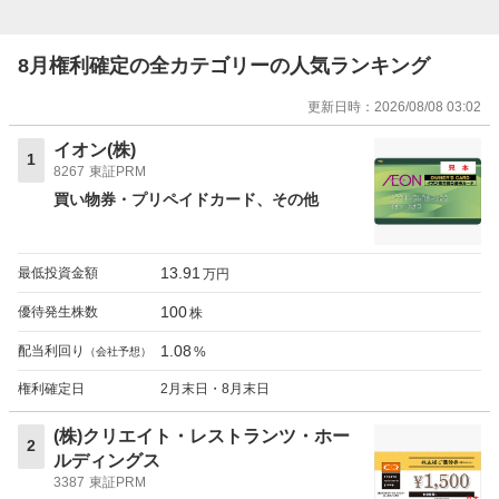
8月権利確定の全カテゴリーの人気ランキング
更新日時：
2026/08/08 03:02
イオン(株)
1
8267
東証PRM
買い物券・プリペイドカード
その他
13.91
最低投資金額
万円
100
優待発生株数
株
1.08
配当利回り
%
（会社予想）
権利確定日
2月末日・8月末日
(株)クリエイト・レストランツ・ホー
2
ルディングス
3387
東証PRM